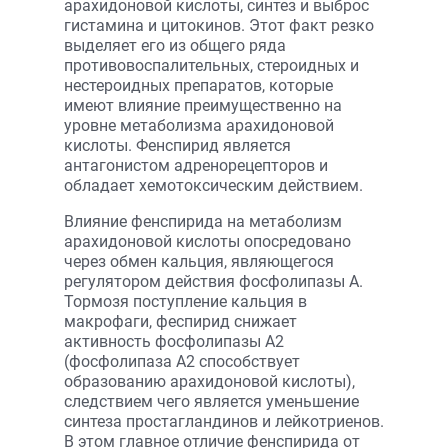
арахидоновой кислоты, синтез и выброс
гистамина и цитокинов. Этот факт резко
выделяет его из общего ряда
противовоспалительных, стероидных и
нестероидных препаратов, которые
имеют влияние преимущественно на
уровне метаболизма арахидоновой
кислоты. Фенспирид является
антагонистом адренорецепторов и
обладает хемотоксическим действием.
Влияние фенспирида на метаболизм
арахидоновой кислоты опосредовано
через обмен кальция, являющегося
регулятором действия фосфолипазы А.
Тормозя поступление кальция в
макрофаги, феспирид снижает
активность фосфолипазы А2
(фосфолипаза А2 способствует
образованию арахидоновой кислоты),
следствием чего является уменьшение
синтеза простагландинов и лейкотриенов.
В этом главное отличие фенспирида от