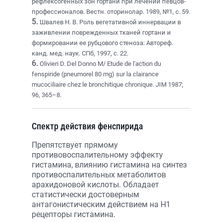
рефлексогенных зон гортани при лечении певцов-
профессионалов. Вестн. оторинолар. 1989, №1, с. 59.
5.
Швалев Н. В. Роль вегетативной иннервации в
заживлении поврежденных тканей гортани и
формировании ее рубцового стеноза: Автореф.
канд. мед. наук. СПб, 1997, с. 22.
6.
Olivieri D. Del Donno M/ Etude de l'action du
fenspiride (pneumorel 80 mg) sur la clairance
mucociliaire chez le bronchitique chronique. JIM 1987;
96, 365–8.
Спектр действия фенспирида
Препятствует прямому
противовоспалительному эффекту
гистамина, влиянию гистамина на синтез
противоспалительных метаболитов
арахидоновой кислоты. Обладает
статистически достоверным
антагонистическим действием на Н1
рецепторы гистамина.