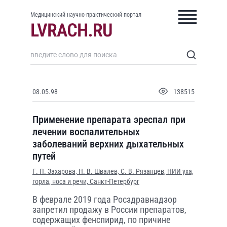
Медицинский научно-практический портал
08.05.98
138515
Применение препарата эреспал при
лечении воспалительных
заболеваний верхних дыхательных
путей
Г. П. Захарова,
Н. В. Швалев,
С. В. Рязанцев,
НИИ уха,
горла, носа и речи, Санкт-Петербург
В феврале 2019 года Росздравнадзор
запретил продажу в России препаратов,
содержащих фенспирид, по причине