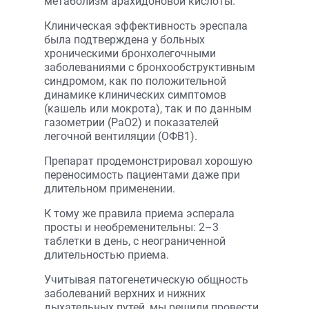
метаболизм арахидоновой кислоты.
Клиническая эффективность эреспала
была подтверждена у больных
хроническими бронхолегочными
заболеваниями с бронхообструктивным
синдромом, как по положительной
динамике клинических симптомов
(кашель или мокрота), так и по данным
газометрии (РаО2) и показателей
легочной вентиляции (ОФВ1).
Препарат продемонстрировал хорошую
переносимость пациентами даже при
длительном применении.
К тому же правила приема эсперала
просты и необременительны: 2–3
таблетки в день, с неограниченной
длительностью приема.
Учитывая патогенетическую общность
заболеваний верхних и нижних
дыхательных путей, мы решили провести