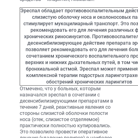
Эреспал обладает противовоспалительным дейс
слизистую оболочку носа и околоносовых па
стимулирует мукоцилиарный транспорт. Это по
рекомендовать его для лечения различных 
хронических риносинуситов. Противовоспалите
десенсибилизирующее действие препарата эр
позволяет рекомендовать его для лечения бол
сочетанием хронического воспалительного пр
верхних и нижних дыхательных путей, в том чис
бронхиальной астмой. Эреспал может применя
комплексной терапии подострых ларинготрахе
обострений хронических ларингитов
Отмечено, что у больных, которым
назначался эреспал в сочетании с
десенсибилизирующими препаратами в
течение 7 дней, реактивные явления со
стороны слизистой оболочки полости
носа (отек, слизистое отделяемое)
практически полностью купировались.
Это позволило провести оперативное
лечение (удаление полипов) в наиболее