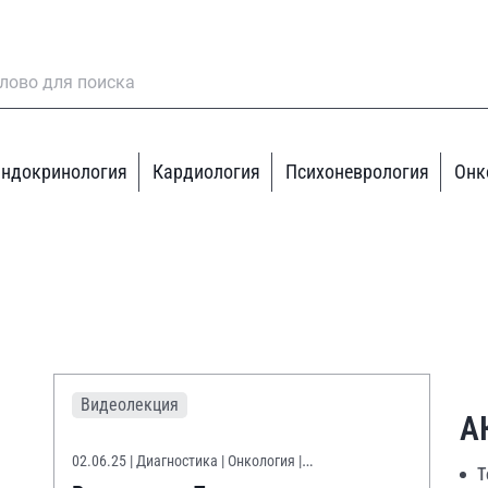
ндокринология
Кардиология
Психоневрология
Онк
Видеолекция
А
02.06.25
| Диагностика | Онкология |
Т
Онконастороженность