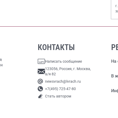
г
з
В
КОНТАКТЫ
Р
я
На 
Написать сообщение
ан
123056, Россия, г. Москва,
а/я 82
В ж
newsvrach@lvrach.ru
+7(495) 725-47-80
Ин
Стать автором