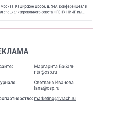
. Москва, Каширское шоссе, д. 34А, конференц-зал и
ал специализированного совета ФГБНУ НИИР им.
.А. Насоновой
ЕКЛАМА
сайте:
Маргарита Бабаян
rita@osp.ru
урнале:
Светлана Иванова
lana@osp.ru
фопартнерство:
marketing@lvrach.ru