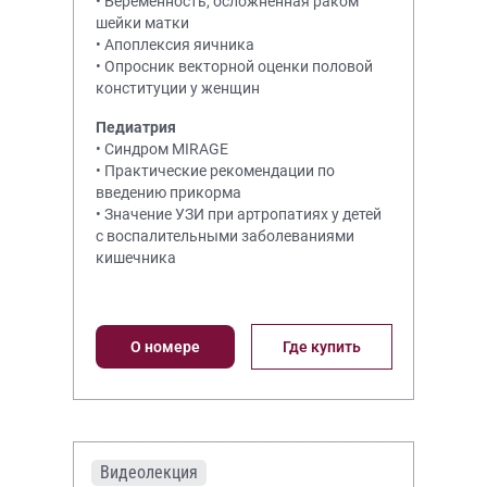
• Беременность, осложненная раком
шейки матки
• Апоплексия яичника
• Опросник векторной оценки половой
конституции у женщин
Педиатрия
• Синдром MIRAGE
• Практические рекомендации по
введению прикорма
• Значение УЗИ при артропатиях у детей
с воспалительными заболеваниями
кишечника
О номере
Где купить
Видеолекция