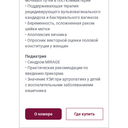
мочевых путей в постклимактерии
• Поддерживающая терапия
рецидивирующего вульвовагинального
кандидоза и бактериального вагиноза
• Беременность, осложненная раком
шейки матки
• Апоплексия яичника
• Опросник векторной оценки половой
конституции у женщин
Педиатрия
• Синдром MIRAGE
• Практические рекомендации по
введению прикорма
• Значение УЗИ при артропатиях у детей
с воспалительными заболеваниями
кишечника
О номере
Где купить