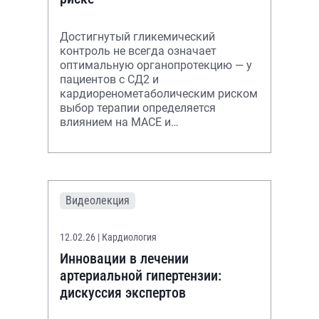
Достигнутый гликемический
контроль не всегда означает
оптимальную органопротекцию — у
пациентов с СД2 и
кардиоренометаболическим риском
выбор терапии определяется
влиянием на MACE и
прогрессирование ХБП. В статье —
анализ доказательной базы
семаглутида.
Видеолекция
12.02.26
| Кардиология
Инновации в лечении
артериальной гипертензии:
дискуссия экспертов