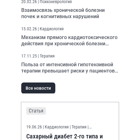
20.02.26
| Психоневрология
Взаимосвязь хронической болезни
почек и когнитивных нарушений
15.02.26
| Кардиология
Механизм прямого кардиотоксического
действия при хронической болезни
почек
17.11.25
| Терапия
Польза от интенсивной гипотензивной
терапии превышает риски у пациентов с
хронической болезнью почек
Все новости
Статья
19.06.26
| Кардиология | Терапия |
Эндокринология
Сахарный диабет 2-го типа и