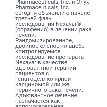
Pharmaceuticals, Inc. и Onyx
Pharmaceuticals, Inc.
сегодня объявили о начале
третьей фазы
исследования Nexavar®
(сорафениб) в лечении рака
печени.
Рандомизированное,
двойное-слепое, плацебо-
контролируемое
исследование препарата
Nexavar в качестве
адъювантной терапии
пациентов с
гепатоцеллюлярной
карциномой или же
первичного рака печени.
Адъювантное лечение
назначается как
вспомогательная