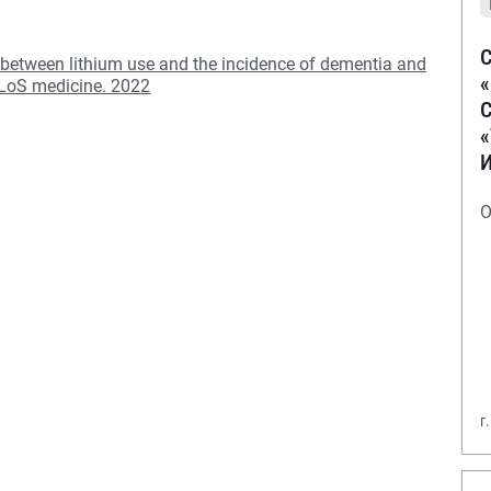
С
 between lithium use and the incidence of dementia and
 PLoS medicine. 2022
С
О
г