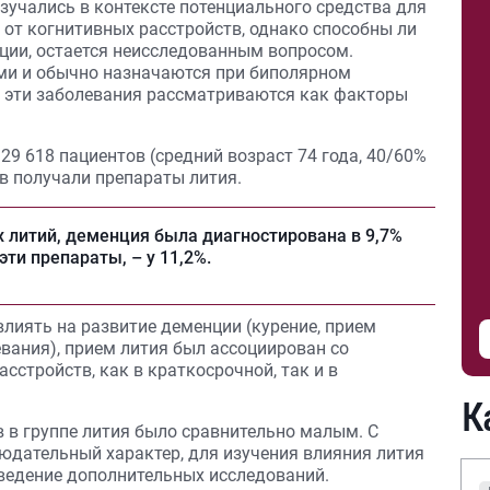
зучались в контексте потенциального средства для
 от когнитивных расстройств, однако способны ли
нции, остается неисследованным вопросом.
и и обычно назначаются при биполярном
– эти заболевания рассматриваются как факторы
9 618 пациентов (средний возраст 74 года, 40/60%
в получали препараты лития.
х литий, деменция была диагностирована в 9,7%
 эти препараты, – у 11,2%.
влиять на развитие деменции (курение, прием
вания), прием лития был ассоциирован со
сстройств, как в краткосрочной, так и в
К
в в группе лития было сравнительно малым. С
людательный характер, для изучения влияния лития
оведение дополнительных исследований.