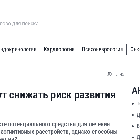
ндокринология
Кардиология
Психоневрология
Онк
2145
А
т снижать риск развития
Т
Д
сте потенциального средства для лечения
Б
 когнитивных расстройств, однако способны
Д
енции?