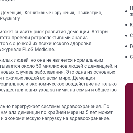
Н
Деменция,
Когнитивные нарушения,
Психиатрия,
з
Psychiatry
К
 может снизить риск развития деменции. Авторы
С
тета провели ретроспективный анализ
тов с оценкой их психического здоровья.
Г
 журнале PLoS Medicine.
С
илых людей, но она не является нормальным
тывается около 50 миллионов людей с деменцией, и
новых случаев заболевания. Это одна из основных
и пожилых людей во всем мире. Деменция
социальное и экономическое воздействие не только
осуществляющих уход за ними, на семьи и общество
ильно перегружает системы здравоохранения. По
начала деменции по крайней мере на 5 лет может
 и экономическую нагрузку на здравоохранение,