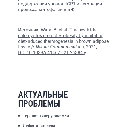
поддержании уровня UCP1 и регуляции
процесса митофагии в БЖТ.
Источник:
Wang B. et al. The pesticide
chlorpyrifos promotes obesity by inhibiting
diet-induced thermogenesis in brown adipose
tissue //
Nature Communications
, 2021;
DOI:10.1038/s41467-021-25384-y
АКТУАЛЬНЫЕ
ПРОБЛЕМЫ
Терапия гиперурикемии
Дефицит железа