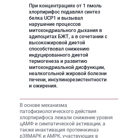
При концентрациях от 1 пмоль
хлорпирифос подавлял синтез
белка UCP1 и вызывал
нарушение процессов
митохондриального дыхания в
адипоцитах БЖТ, а в сочетании с
высокожировой диетой
способствовал снижению
индуцированного диетой
термогенеза и развитию
митохондриальной дисфункции,
неалкогольной жировой болезни
печени, инсулинорезистентности
и ожирения.
В основе механизма
патофизиологического действия
хлорпирифоса лежали снижение уровня
цАМФ и симпатической активации, а
также инактивация протеинкиназ
p38MAPK и AMPK, участвующих в