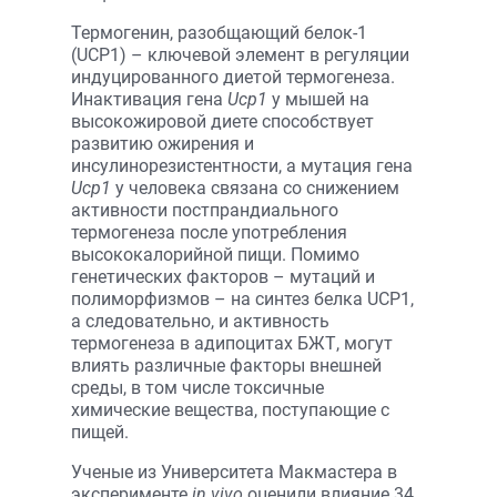
Термогенин, разобщающий белок-1
(UCP1) – ключевой элемент в регуляции
индуцированного диетой термогенеза.
Инактивация гена
Ucp1
у мышей на
высокожировой диете способствует
развитию ожирения и
инсулинорезистентности, а мутация гена
Ucp1
у человека связана со снижением
активности постпрандиального
термогенеза после употребления
высококалорийной пищи. Помимо
генетических факторов – мутаций и
полиморфизмов – на синтез белка UCP1,
а следовательно, и активность
термогенеза в адипоцитах БЖТ, могут
влиять различные факторы внешней
среды, в том числе токсичные
химические вещества, поступающие с
пищей.
Ученые из Университета Макмастера в
эксперименте
in vivo
оценили влияние 34