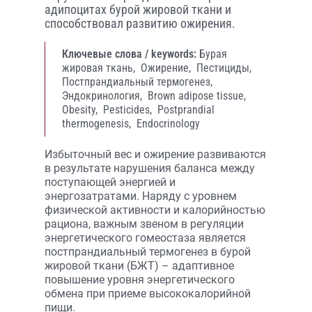
адипоцитах бурой жировой ткани и
способствовал развитию ожирения.
Ключевые слова / keywords:
Бурая
жировая ткань,
Ожирение,
Пестициды,
Постпрандиальный термогенез,
Эндокринология,
Brown adipose tissue,
Obesity,
Pesticides,
Postprandial
thermogenesis,
Endocrinology
Избыточный вес и ожирение развиваются
в результате нарушения баланса между
поступающей энергией и
энергозатратами. Наряду с уровнем
физической активности и калорийностью
рациона, важным звеном в регуляции
энергетического гомеостаза является
постпрандиальный термогенез в бурой
жировой ткани (БЖТ) – адаптивное
повышение уровня энергетического
обмена при приеме высококалорийной
пищи.