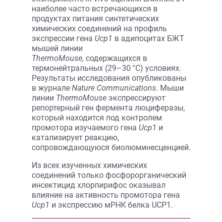
наиболее часто встречающихся в
продуктах питания синтетических
химических соединений на профиль
экспрессии гена
Ucp1
в адипоцитах БЖТ
мышей линии
ThermoMouse,
содержащихся в
термонейтральных (29–30 °C) условиях.
Результаты исследования опубликованы
в журнале
Nature Communications
. Мыши
линии
ThermoMouse
экспрессируют
репортерный ген фермента люциферазы,
который находится под контролем
промотора изучаемого гена
Ucp1
и
катализирует реакцию,
сопровождающуюся биолюминесценцией.
Из всех изученных химических
соединений только фосфорорганический
инсектицид хлорпирифос оказывал
влияние на активность промотора гена
Ucp1
и экспрессию мРНК белка UCP1.