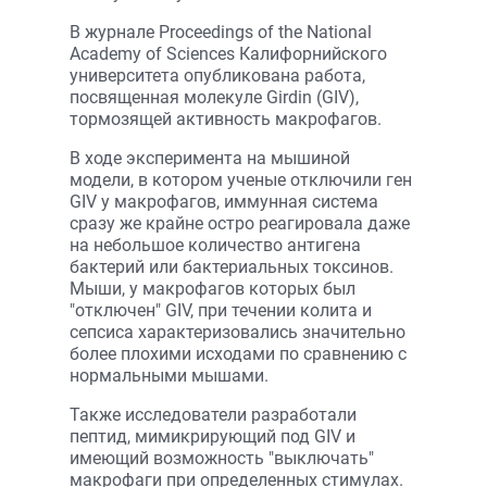
В журнале Proceedings of the National
Academy of Sciences Калифорнийского
университета опубликована работа,
посвященная молекуле Girdin (GIV),
тормозящей активность макрофагов.
В ходе эксперимента на мышиной
модели, в котором ученые отключили ген
GIV у макрофагов, иммунная система
сразу же крайне остро реагировала даже
на небольшое количество антигена
бактерий или бактериальных токсинов.
Мыши, у макрофагов которых был
"отключен" GIV, при течении колита и
сепсиса характеризовались значительно
более плохими исходами по сравнению с
нормальными мышами.
Также исследователи разработали
пептид, мимикрирующий под GIV и
имеющий возможность "выключать"
макрофаги при определенных стимулах.