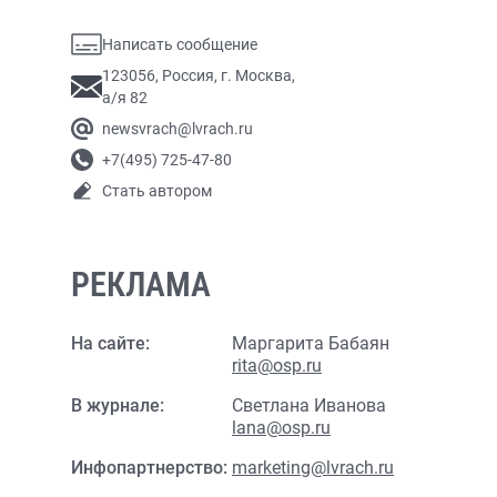
Написать сообщение
123056, Россия, г. Москва,
а/я 82
newsvrach@lvrach.ru
+7(495) 725-47-80
Стать автором
РЕКЛАМА
На сайте:
Маргарита Бабаян
rita@osp.ru
В журнале:
Светлана Иванова
lana@osp.ru
Инфопартнерство:
marketing@lvrach.ru