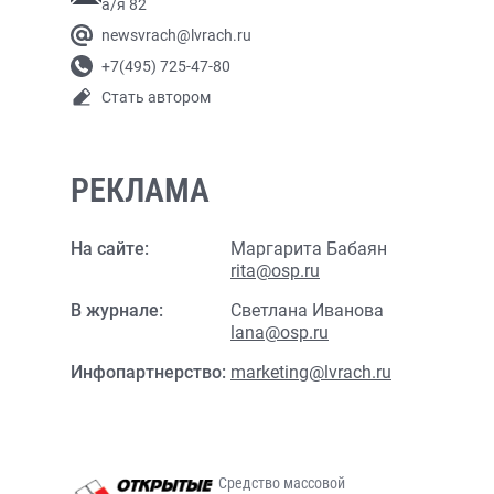
а/я 82
newsvrach@lvrach.ru
+7(495) 725-47-80
Стать автором
РЕКЛАМА
На сайте:
Маргарита Бабаян
rita@osp.ru
В журнале:
Светлана Иванова
lana@osp.ru
Инфопартнерство:
marketing@lvrach.ru
Средство массовой