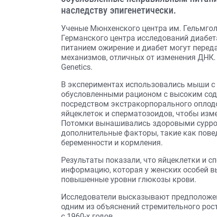
наследству эпигенетически.
Ученые Мюнхенского центра им. Гельмгол
Германского центра исследований диабет
питанием ожирение и диабет могут переда
механизмов, отличных от изменения ДНК.
Genetics.
В экспериментах использовались мыши с 
обусловленными рационом с высоким сод
посредством экстракорпорального оплод
яйцеклеток и сперматозоидов, чтобы изме
Потомки вынашивались здоровыми сурро
дополнительные факторы, такие как повед
беременности и кормления.
Результаты показали, что яйцеклетки и 
информацию, которая у женских особей в
повышенные уровни глюкозы крови.
Исследователи высказывают предположен
одним из объяснений стремительного рос
с 1960-х годов.