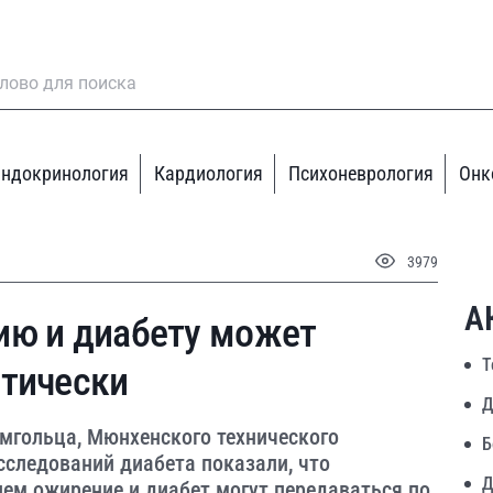
ндокринология
Кардиология
Психоневрология
Онк
3979
А
ию и диабету может
Т
етически
Д
мгольца, Мюнхенского технического
Б
сследований диабета показали, что
Д
ем ожирение и диабет могут передаваться по