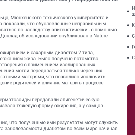
Н
з
ьца, Мюнхенского технического университета и
а показали, что обусловленные неправильным
К
ваться по наследству эпигенетически - с помощью
 Доклад об исследовании опубликован в Nature
С
Г
ожирением и сахарным диабетом 2 типа,
С
ержанием жира. Было получено потомство
отворения с применением изолированных
нения могли передаваться только через них.
гатными матерями, что позволило исключить
ение родителей и влияние матери в процессе
сперматозоиды передавали эпигенетическую
ызвала тяжелую форму ожирения, а у самцов -
ие, что полученные ими результаты могут служить
та заболеваемости диабетом во всем мире начиная