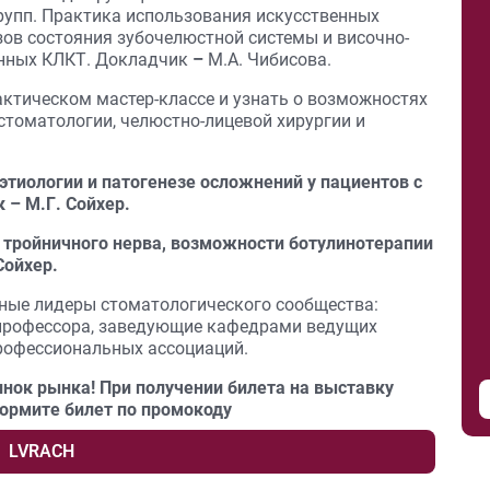
групп. Практика использования искусственных
зов состояния зубочелюстной системы и височно-
анных КЛКТ. Докладчик
–
М.А. Чибисова.
актическом мастер-классе и узнать о возможностях
стоматологии, челюстно-лицевой хирургии и
тиологии и патогенезе осложнений у пациентов с
– М.Г. Сойхер.
тройничного нерва, возможности ботулинотерапии
Сойхер.
ные лидеры стоматологического сообщества:
 профессора, заведующие кафедрами ведущих
рофессиональных ассоциаций.
винок рынка! При получении билета на выставку
ормите билет по промокоду
LVRACH