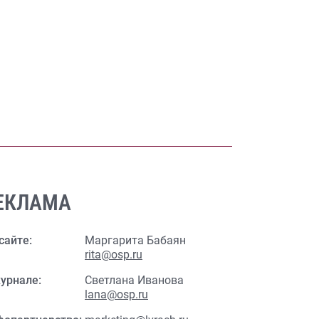
ЕКЛАМА
сайте:
Маргарита Бабаян
rita@osp.ru
урнале:
Светлана Иванова
lana@osp.ru