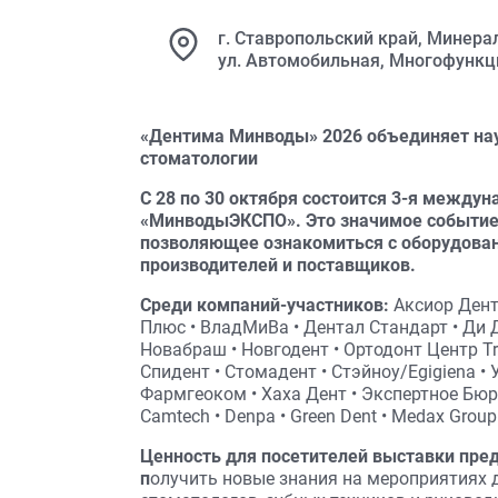
г. Ставропольский край, Минера
ул. Автомобильная, Многофунк
«Дентима Минводы» 2026 объединяет нау
стоматологии
С 28 по 30 октября состоится 3-я межд
«МинводыЭКСПО». Это значимое событие 
позволяющее ознакомиться с оборудован
производителей и поставщиков.
Среди компаний-участников:
Аксиор Дент
Плюс • ВладМиВа • Дентал Стандарт • Ди 
Новабраш • Новгодент • Ортодонт Центр Tr
Спидент • Стомадент • Стэйноу/Egigiena 
Фармгеоком • Хаха Дент • Экспертное Бюро
Camtech • Denpa • Green Dent • Medax Group 
Ценность для посетителей выставки пред
п
олучить новые знания на мероприятиях