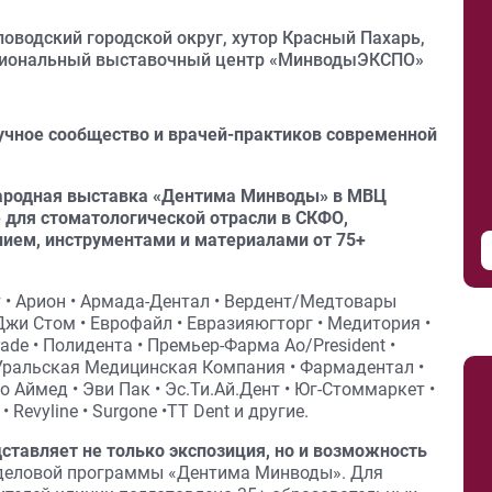
ловодский городской округ, хутор Красный Пахарь,
циональный выставочный центр «МинводыЭКСПО»
чное сообщество и врачей-практиков современной
ународная выставка «Дентима Минводы» в МВЦ
для стоматологической отрасли в СКФО,
ием, инструментами и материалами от 75+
 • Арион • Армада-Дентал • Вердент/Медтовары
Джи Стом • Еврофайл • Евразияюгторг • Медитория •
ade • Полидента • Премьер-Фарма Ао/President •
• Уральская Медицинская Компания • Фармадентал •
 Аймед • Эви Пак • Эс.Ти.Ай.Дент • Юг-Стоммаркет •
• Revyline • Surgone •TT Dent и другие.
ставляет не только экспозиция, но и возможность
 деловой программы «Дентима Минводы». Для