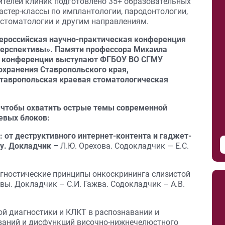
дителей клиник подготовлено 35+ образовательных
астер-классы по имплантологии, пародонтологии,
й стоматологии и другим направлениям.
ероссийская научно-практическая конференция
 перспективы». Памяти профессора Михаила
и конференции выступают ФГБОУ ВО СГМУ
охранения Ставропольского края,
Ставропольская краевая стоматологическая
 чтобы охватить острые темы современной
евых блоков:
: от деструктивного интернет-контента и гаджет-
у. Докладчик –
Л.Ю. Орехова. Содокладчик — Е.С.
гностические принципы онкоскрининга слизистой
вы. Докладчик – С.И. Гажва. Содокладчик – А.В.
й диагностики и КЛКТ в распознавании и
ваний и дисфункций височно-нижнечелюстного