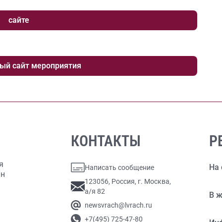
сайте
ый сайт мероприятия
КОНТАКТЫ
Р
я
На 
Написать сообщение
ан
123056, Россия, г. Москва,
а/я 82
В ж
newsvrach@lvrach.ru
+7(495) 725-47-80