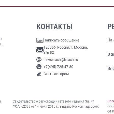
КОНТАКТЫ
Р
я
На 
Написать сообщение
ан
123056, Россия, г. Москва,
а/я 82
В ж
newsvrach@lvrach.ru
+7(495) 725-47-80
Ин
Стать автором
и
Свидетельство о регистрации сетевого издания Эл. №
Пол
ФС77-62383 от 14 июля 2015 г., выдано Роскомнадзором.
ООО
©19