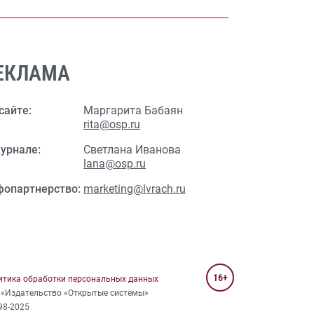
ЕКЛАМА
сайте:
Маргарита Бабаян
rita@osp.ru
урнале:
Светлана Иванова
lana@osp.ru
фопартнерство:
marketing@lvrach.ru
16+
итика обработки персональных данных
 «Издательство «Открытые системы»
98-2025