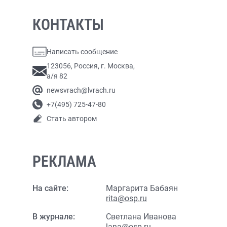
КОНТАКТЫ
Написать сообщение
123056, Россия, г. Москва,
а/я 82
newsvrach@lvrach.ru
+7(495) 725-47-80
Стать автором
РЕКЛАМА
На сайте:
Маргарита Бабаян
rita@osp.ru
В журнале:
Светлана Иванова
lana@osp.ru