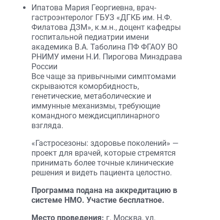
Ипатова Мария Георгиевна, врач-
гастроэнтеролог ГБУЗ «ДГКБ им. Н.Ф.
Филатова ДЗМ», к.м.н., доцент кафедры
госпитальной педиатрии имени
академика В.А. Таболина ПФ ФГАОУ ВО
РНИМУ имени Н.И. Пирогова Минздрава
России
Все чаще за привычными симптомами
скрываются коморбидность,
генетические, метаболические и
иммунные механизмы, требующие
командного междисциплинарного
взгляда.
«Гастросезоны: здоровье поколений» —
проект для врачей, которые стремятся
принимать более точные клинические
решения и видеть пациента целостно.
Программа подана на аккредитацию в
системе НМО. Участие бесплатное.
Место проведения:
г. Москва, ул.