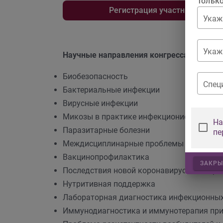
Тольк
Регистрация участников, при
Укаж
Укаж
Научные направления конгресса:
Биобезопасность
Спец
Бактериальные инфекции
Вирусные инфекции
Микозы в практике инфекциониста
На
Паразитарные болезни
пе
Междисциплинарные проблемы инфекцио
Вакцинопрофилактика
ЗАКРЫ
Последствия новой коронавирусной инфек
Нутритивная поддержка
Лабораторная диагностика инфекционных
Иммунодиагностика и иммунотерапия при