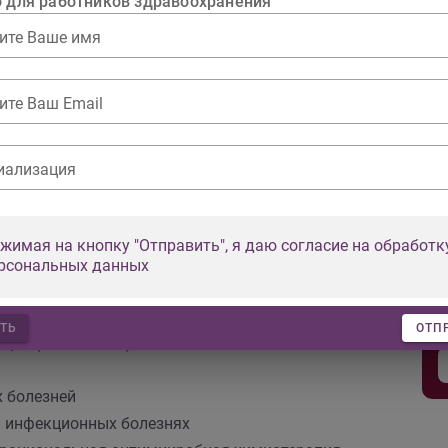
о для работников здравоохранения
ем тезисов и подача заявок на доклады.
ите Ваше имя
ите Ваш Email
иализация
жимая на кнопку "Отправить", я даю согласие на обработк
рсональных данных
нных болезней
ТЬ
ОТП
ции (SARS-CoV-2)
 болезней
 инфекционных болезнях