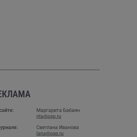
ЕКЛАМА
сайте:
Маргарита Бабаян
rita@osp.ru
урнале:
Светлана Иванова
lana@osp.ru