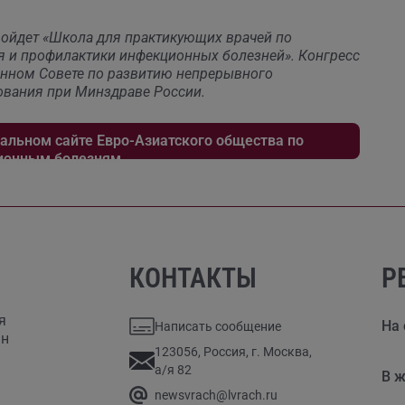
ройдет «Школа для практикующих врачей по
я и профилактики инфекционных болезней». Конгресс
онном Совете по развитию непрерывного
ования при Минздраве России.
льном сайте Евро-Азиатского общества по
ионным болезням.
КОНТАКТЫ
Р
я
На 
Написать сообщение
ан
123056, Россия, г. Москва,
а/я 82
В ж
newsvrach@lvrach.ru