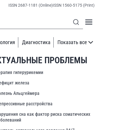
ISSN 2687-1181 (Online)
ISSN 1560-5175 (Print)
ология
Диагностика
Показать все
КТУАЛЬНЫЕ ПРОБЛЕМЫ
ерапия гиперурикемии
ефицит железа
олезнь Альцгеймера
епрессивные расстройства
арушения сна как фактор риска соматических
аболеваний