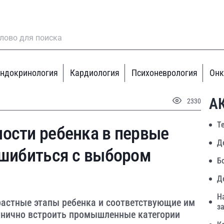
ндокринология
Кардиология
Психоневрология
Онк
А
2330
Т
ости ребенка в первые
Д
ошибиться с выбором
Б
Д
Н
растные этапы ребенка и соответствующие им
з
ганично встроить промышленные категории