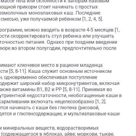
массе тела или склонности к запорам базовым
Овощной прикорм стоит начинать с простых
безмолочных монозлаковых каш. Последние
есью, уже получаемой ребенком [1, 2, 4, 5].
ограмме, можно вводить в возрасте 4-5 месяцев [1,
мости скорректировать стул ребенка или улучшить
аточностью питания. Однако при позднем введении
юре во втором полугодии, предпочтительно после
нимают ключевое место в рационе младенца
сти [5, 8-11]. Каша служит основным источником
н, одновременно обеспечивая поступление
содержит широкий набор микронутриентов, включая
также витамины B1, B2 и PP [5, 8-11]. Принимая во
триентной недостаточности, необогащенные каши в
армливании включать нецелесообразно [1, 2].
тся начинать с каши без глютена (рисовой,
одятся и глютенсодержащие, и мультизлаковые каши
м минеральных веществ, водорастворимых
(содержащегося в яблоках, айве, моркови, тыкве,