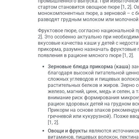
промышленного выпуска. При избыточной 
стартом становится овощное пюре [1, 2]. 
монокомпонентных пюре, а зерновой – с 
разводят грудным молоком или молочной см
Фруктовое пюре, согласно национальной пр
2]. Это особенно актуально при необходи
вкусовые качества каши у детей с недост
прикорма, разумно назначать фруктовые п
появления в рационе мясного пюре [1, 2].
Зерновые блюда прикорма (каша)
за
благодаря высокой питательной ценно
сложных углеводов и пищевых волоко
растительных белков и жиров. Зерно 
железо, магний, цинк, медь и селен, а 
внимание риск формирования микрону
рацион здоровых детей на грудном вск
Прикорм на основе злаков рекомендуе
гречневой или кукурузной). Позже вв
[1, 2].
Овощи и фрукты
являются источнико
витаминов, пищевых волокон, пектина 