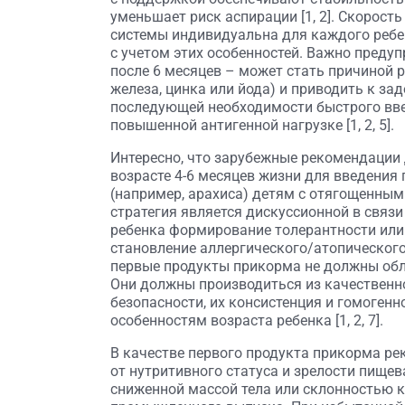
уменьшает риск аспирации [1, 2]. Скорост
системы индивидуальна для каждого ребен
с учетом этих особенностей. Важно предуп
после 6 месяцев – может стать причиной
железа, цинка или йода) и приводить к з
последующей необходимости быстрого введ
повышенной антигенной нагрузке [1, 2, 5].
Интересно, что зарубежные рекомендации
возрасте 4-6 месяцев жизни для введения
(например, арахиса) детям с отягощенным 
стратегия является дискуссионной в связи
ребенка формирование толерантности или
становление аллергического/атопического 
первые продукты прикорма не должны об
Они должны производиться из качественно
безопасности, их консистенция и гомоген
особенностям возраста ребенка [1, 2, 7].
В качестве первого продукта прикорма ре
от нутритивного статуса и зрелости пищева
сниженной массой тела или склонностью к