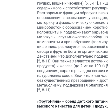
грушах, вишне и чернике) [5, 8-11]. 
содержимого и способствуют регулярнос
Растворимые фракции образуют вязки
опорожнения и всасывания углеводов
моторику и физиологическую консистен
микробиотой с образованием коротко
колоноциты и поддерживают барьерные
молекулы несут множество свободных
компоненты и при набухании формирую
кишечника реализуется выраженный со
овощи и фрукты богаты органически
действием, что дополнительно подде
[5, 8-11]. Они также являются источни
продукта) и железа (до 2 мг на 100 г)
соединения, характерные для свежих 
натуральных соков. Значительная ча
без существенных превращений и дост
метаболизму, поддерживая благоприя
[5, 8-11].
«ФрутоНяня»
– бренд детского питан
высокого качества для детей. Продук