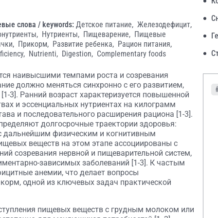
К
С
вые слова / keywords:
Детское питание,
Железодефицит,
нутриенты,
Нутриенты,
Пищеварение,
Пищевые
Г
ычки,
Прикорм,
Развитие ребенка,
Рацион питания,
С
ficiency,
Nutrienti,
Digestion,
Complementary foods
тся наивысшими темпами роста и созревания
ание должно меняться синхронно с его развитием,
[1-3]. Ранний возраст характеризуется повышенной
вах и эссенциальных нутриентах на килограмм
тава и последовательного расширения рациона [1-3].
определяют долгосрочные траектории здоровья:
 с дальнейшим физическим и когнитивным
 пищевых веществ на этом этапе ассоциированы с
ний созревания нервной и пищеварительной систем,
иментарно-зависимых заболеваний [1-3]. К частым
ицитные анемии, что делает вопросы
корм, одной из ключевых задач практической
оступления пищевых веществ с грудным молоком или