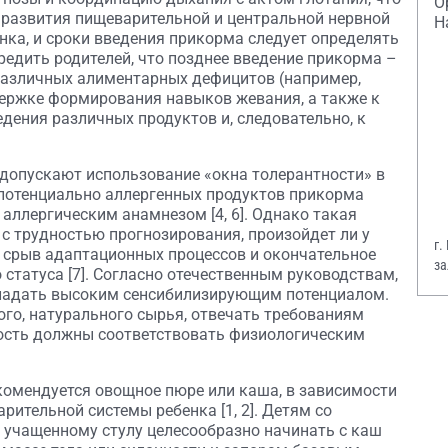
О
ь развития пищеварительной и центральной нервной
Н
ка, и сроки введения прикорма следует определять
редить родителей, что позднее введение прикорма –
 различных алиментарных дефицитов (например,
адержке формирования навыков жевания, а также к
ения различных продуктов и, следовательно, к
 допускают использование «окна толерантности» в
 потенциально аллергенных продуктов прикорма
аллергическим анамнезом [4, 6]. Однако такая
 с трудностью прогнозирования, произойдет ли у
г.
 срыв адаптационных процессов и окончательное
за
статуса [7]. Согласно отечественным руководствам,
В.
ладать высоким сенсибилизирующим потенциалом.
го, натурального сырья, отвечать требованиям
ность должны соответствовать физиологическим
комендуется овощное пюре или каша, в зависимости
рительной системы ребенка [1, 2]. Детям со
 учащенному стулу целесообразно начинать с каш