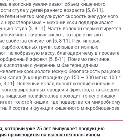
Пищевые волокна увеличивают объем кишечного
ти стула у детей раннего возраста [5, 8-11].
е гели и мягко модулируют скорость желудочного
, а нерастворимые – механически поддерживают
цию стула [5, 8-11]. Часть волокон ферментируется
цепочечных жирных кислот, которые питают
 свойства слизистой [5, 8-11]. Пектиновые
 карбоксильных групп, связывают ионные
т гелеобразную массу, благодаря чему в просвете
рбционный эффект [5, 8-11]. Помимо пектинов
ми кислотами с умеренным бактерицидным
рживает микробиологическую безопасность рациона
ком калия (в концентрациях до 150 — 300 мг на 100 г
 [5, 8-11]. Полезный вклад вносят и полифенольные
и консервированных овощей и фруктов, а также для
сть пищевых полифенолов проходит тонкую кишку
игает толстой кишки, где подвергается микробному
тный состав и функции кишечного микробиоценоза
ия, который уже 25 лет выпускает продукцию
ция производится на высокотехнологичном