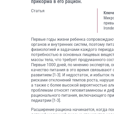
прикорма в его рацион.
Статья
Ключе
Микро
прив
Ironde
Первые годы жизни ребенка сопровождаю
органов и внутренних систем, поэтому пит
физиологией и задачами каждого периода 
потребностью в основных пищевых вещест
массы тела, что требует продуманного сос
Первые 1000 дней, по мнению экспертов, 
качество питания в это время связывают
развитием [1-3]. И недостаток, и избыток
рисками отклонений темпов роста, наруше
а также с более высокой вероятностью ал
проблемам относят гиповитаминозы и деф
рационального питания, включающего при
педиатрии [1-3].
Расширение рациона начинается, когда п