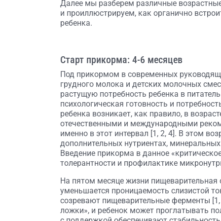
Далее мы разберем различные возрастные
и проиллюстрируем, как органично встро
ребенка.
Старт прикорма: 4-6 месяцев
Под прикормом в современных руководящ
грудного молока и детских молочных сме
растущую потребность ребенка в питательн
психологическая готовность и потребност
ребенка возникает, как правило, в возраст
отечественными и международными реко
именно в этот интервал [1, 2, 4]. В этом 
дополнительных нутриентах, минеральных 
Введение прикорма в данное «критическо
толерантности и профилактике микронутриен
На пятом месяце жизни пищеварительная 
уменьшается проницаемость слизистой то
созревают пищеварительные ферменты [1, 
ложки», и ребенок может проглатывать п
с поддержкой обеспечивают стабильность 