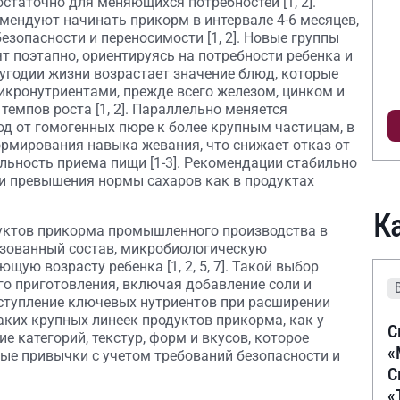
статочно для меняющихся потребностей [1, 2].
мендуют начинать прикорм в интервале 4-6 месяцев,
зопасности и переносимости [1, 2]. Новые группы
т поэтапно, ориентируясь на потребности ребенка и
лугодии жизни возрастает значение блюд, которые
икронутриентами, прежде всего железом, цинком и
темпов роста [1, 2]. Параллельно меняется
од от гомогенных пюре к более крупным частицам, в
рмирования навыка жевания, что снижает отказ от
льность приема пищи [1-3]. Рекомендации стабильно
 и превышения нормы сахаров как в продуктах
К
уктов прикорма промышленного производства в
изованный состав, микробиологическую
щую возрасту ребенка [1, 2, 5, 7]. Такой выбор
 приготовления, включая добавление соли и
оступление ключевых нутриентов при расширении
 таких крупных линеек продуктов прикорма, как у
С
е категорий, текстур, форм и вкусов, которое
«
е привычки с учетом требований безопасности и
С
«