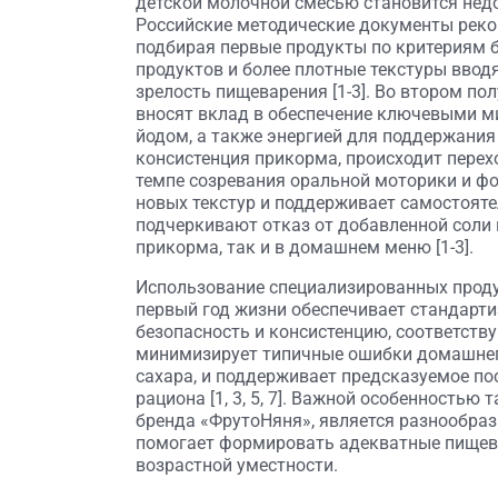
детской молочной смесью становится недо
Российские методические документы реко
подбирая первые продукты по критериям бе
продуктов и более плотные текстуры вводя
зрелость пищеварения [1-3]. Во втором по
вносят вклад в обеспечение ключевыми м
йодом, а также энергией для поддержания 
консистенция прикорма, происходит перех
темпе созревания оральной моторики и фо
новых текстур и поддерживает самостояте
подчеркивают отказ от добавленной соли
прикорма, так и в домашнем меню [1-3].
Использование специализированных прод
первый год жизни обеспечивает стандарт
безопасность и консистенцию, соответствую
минимизирует типичные ошибки домашнего
сахара, и поддерживает предсказуемое п
рациона [1, 3, 5, 7]. Важной особенностью
бренда «ФрутоНяня», является разнообрази
помогает формировать адекватные пищевы
возрастной уместности.