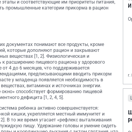
 этапы и соответствующие им приоритеты питания,
И
ить промышленные категории прикорма в рацион
О
их документах понимают все продукты, кроме
сей, которые дополняют рацион и закрывают
ых веществах [1, 2]. Физиологическая и
ь к расширению пищевого рациона у здорового
е от 4 до 6 месяцев, что поддерживается
мендациями, предписывающими вводить прикорм
г.
возрасте у младенца появляется необходимость в
веществах, витаминах и источниках энергии.
е окно» способствует формированию пищевой
тного дефицита [1, 2, 4, 5].
система ребенка активно совершенствуется:
Ш
нкой кишки, укрепляется местный иммунитет и
р
2]. В то же время угасает «рефлекс выталкивания
олужидкую пищу. Удержание головы и умение сидеть
позы и координацию дыхания с актом глотания, что