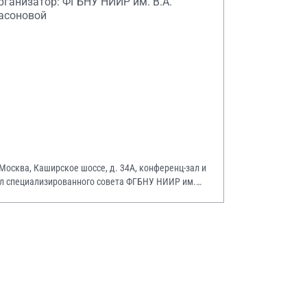
рганизатор: ФГБНУ НИИР им. В.А.
асоновой
 Москва, Каширское шоссе, д. 34А, конференц-зал и
л специализированного совета ФГБНУ НИИР им.
А. Насоновой