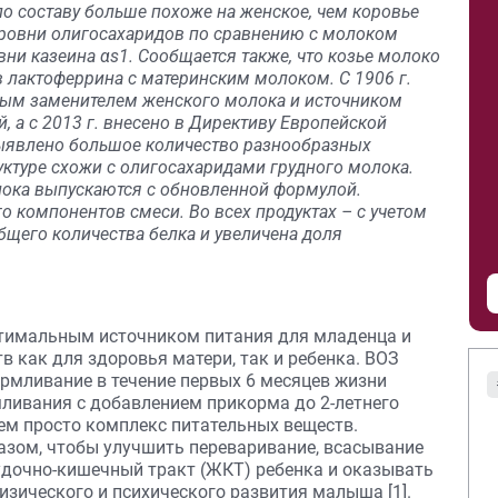
по составу больше похоже на женское, чем коровье
уровни олигосахаридов по сравнению с молоком
ни казеина αs1. Сообщается также, что козье молоко
 лактоферрина с материнским молоком. С 1906 г.
ным заменителем женского молока и источником
 а с 2013 г. внесено в Директиву Европейской
выявлено большое количество разнообразных
уктуре схожи с олигосахаридами грудного молока.
лока выпускаются с обновленной формулой.
 компонентов смеси. Во всех продуктах – с учетом
щего количества белка и увеличена доля
птимальным источником питания для младенца и
 как для здоровья матери, так и ребенка. ВОЗ
рмливание в течение первых 6 месяцев жизни
ливания с добавлением прикорма до 2-летнего
чем просто комплекс питательных веществ.
азом, чтобы улучшить переваривание, всасывание
удочно-кишечный тракт (ЖКТ) ребенка и оказывать
зического и психического развития малыша [1].