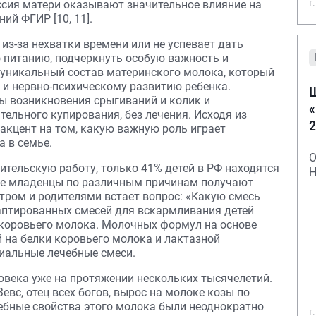
г
ссия матери оказывают значительное влияние на
ий ФГИР [10, 11].
из-за нехватки времени или не успевает дать
 питанию, подчеркнуть особую важность и
уникальный состав материнского молока, который
и нервно-психическому развитию ребенка.
Ш
ы возникновения срыгиваний и колик и
«
ельного купирования, без лечения. Исходя из
2
 акцент на том, какую важную роль играет
 в семье.
О
тельскую работу, только 41% детей в РФ находятся
Н
ные младенцы по различным причинам получают
тром и родителями встает вопрос: «Какую смесь
птированных смесей для вскармливания детей
 коровьего молока. Молочных формул на основе
й на белки коровьего молока и лактазной
иальные лечебные смеси.
овека уже на протяжении нескольких тысячелетий.
евс, отец всех богов, вырос на молоке козы по
чебные свойства этого молока были неоднократно
г