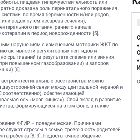
К
биоты, пищевая гиперчувствительность или
кратно доказана роль перинатального поражения
 системы во время беременности и/или родов,
 или родах путем кесарева сечения),
ентерального питания, раннего начала
котерапии в период новорожденности [5].
С
ьным нарушениям с изменением моторики ЖКТ по
нию активности регуляторных пептидов и
С
о срыгиваний (в результате спазма или зияния
 при повышенном газообразовании) и запоров
шки) [6].
гастроинтестинальные расстройства можно
О
 двусторонней связи между центральной нервной и
С соответственно), обеспечивающей
ваемая ось «мозг-кишка»). Свой вклад в развитие
йства, формирующиеся на этом фоне, а также
новения ФГИР – поведенческая. Причинами
е служат стрессы в семье, тревожность родителей
та ребенка [8, 9]. Недостаточное общение