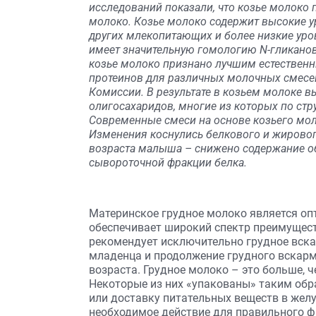
исследований показали, что козье молоко 
молоко. Козье молоко содержит высокие 
других млекопитающих и более низкие уров
имеет значительную гомологию N-гликанов
козье молоко признано лучшим естествен
протеинов для различных молочных смесей,
Комиссии. В результате в козьем молоке 
олигосахаридов, многие из которых по стр
Современные смеси на основе козьего мо
Изменения коснулись белкового и жирового
возраста малыша – снижено содержание об
сывороточной фракции белка.
Материнское грудное молоко является о
обеспечивает широкий спектр преимуществ
рекомендует исключительно грудное вска
младенца и продолжение грудного вскарм
возраста. Грудное молоко – это больше, 
Некоторые из них «упакованы» таким обр
или доставку питательных веществ в жел
необходимое действие для правильного фи