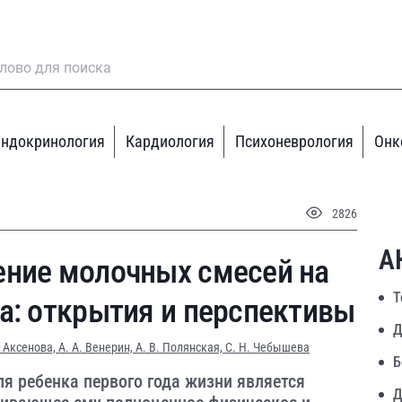
ндокринология
Кардиология
Психоневрология
Онк
2826
А
ение молочных смесей на
Т
а: открытия и перспективы
Д
. Аксенова,
А. А. Венерин,
А. В. Полянская,
С. Н. Чебышева
Б
 ребенка первого года жизни является
Д