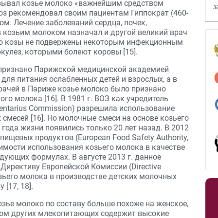
называл козье молоко «важнейшим средством
з
оз рекомендовал своим пациентам Гиппократ (460-
В
вом. Лечение заболеваний сердца, почек,
 козьим молоком назначал и другой великий врач
о, что козы не подвержены некоторым инфекционным
ркулез, которыми болеют коровы [15].
 признано Парижской медицинской академией
для питания ослабленных детей и взрослых, а в
врачей в Париже козье молоко было признано
о молока [16]. В 1981 г. ВОЗ как учредитель
entarius Commission) разрешила использование
 смесей [16]. Но молочные смеси на основе козьего
года жизни появились только 20 лет назад. В 2012
пищевых продуктов (European Food Safety Authority,
имости использования козьего молока в качестве
дующих формулах. В августе 2013 г. данное
Директиву Европейской Комиссии (Directive
озьего молока в производстве детских молочных
[17, 18].
зье молоко по составу больше похоже на женское,
ком других млекопитающих содержит высокие