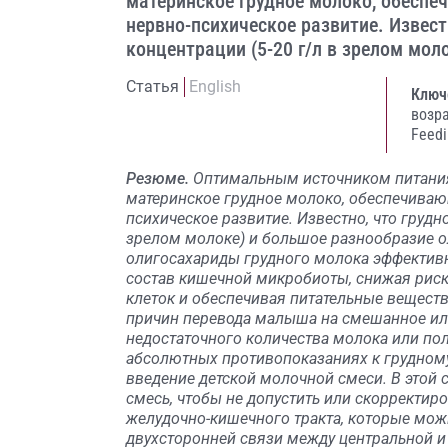
материнское грудное молоко, обеспе
нервно-психическое развитие. Извест
концентрации (5-20 г/л в зрелом мол
Статья
English
Ключ
возр
Feedi
Резюме.
Оптимальным источником питания 
материнское грудное молоко, обеспечиваю
психическое развитие. Известно, что грудн
зрелом молоке) и большое разнообразие о
олигосахариды грудного молока эффектив
состав кишечной микробиоты, снижая рис
клеток и обеспечивая питательные веществ
причин перевода малыша на смешанное или
недостаточного количества молока или полн
абсолютных противопоказаниях к грудном
введение детской молочной смеси. В этой
смесь, чтобы не допустить или скорректи
желудочно-кишечного тракта, которые мож
двухсторонней связи между центральной и