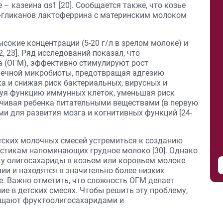
 – казеина αs1 [20]. Сообщается также, что козье
-гликанов лактоферрина с материнским молоком
сокие концентрации (5-20 г/л в зрелом молоке) и
 23]. Ряд исследований показал, что
а (ОГМ), эффективно стимулируют рост
ечной микробиоты, предотвращая адгезию
а и снижая риск бактериальных, вирусных и
руя функцию иммунных клеток, уменьшая риск
чивая ребенка питательными веществами (в первую
и для развития мозга и когнитивных функций [24-
тских молочных смесей устремиться к созданию
истикам напоминающих грудное молоко [30]. Однако
ку олигосахариды в козьем или коровьем молоке
и и находятся в значительно более низких
е. Важно отметить, что сложность ОГМ делает
е в детских смесях. Чтобы решить эту проблему,
ащают фруктоолигосахаридами и