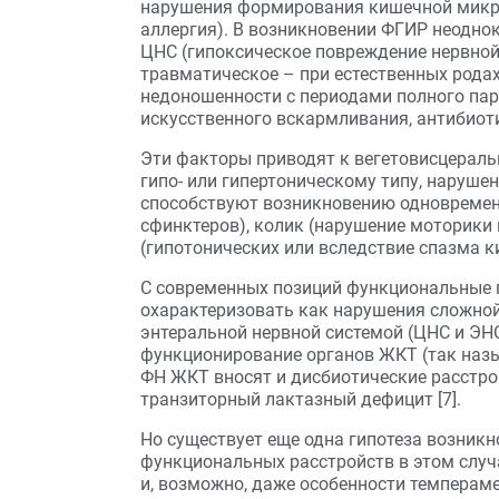
нарушения формирования кишечной микро
аллергия). В возникновении ФГИР неодно
ЦНС (гипоксическое повреждение нервной
травматическое – при естественных родах
недоношенности с периодами полного пар
искусственного вскармливания, антибиоти
Эти факторы приводят к вегетовисцерал
гипо- или гипертоническому типу, наруше
способствуют возникновению одновременн
сфинктеров), колик (нарушение моторики
(гипотонических или вследствие спазма ки
С современных позиций функциональные 
охарактеризовать как нарушения сложной
энтеральной нервной системой (ЦНС и ЭН
функционирование органов ЖКТ (так назы
ФН ЖКТ вносят и дисбиотические расстро
транзиторный лактазный дефицит [7].
Но существует еще одна гипотеза возник
функциональных расстройств в этом случа
и, возможно, даже особенности темперамен