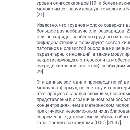
уровни олигосахаридов [19] и более низкие
молоко имеет значительную гомологию N
[21].
Известно, что грудное молоко содержит вы
большое разнообразие олигосахаридов [22,
олигосахариды, особенно грудного молок
бифидобактерий и формируют состав киш
патогенов к слизистой оболочке кишечник
паразитарных инфекций, а также модули
некротизирующего энтероколита и обеспе
очередь сиаловой кислотой), необходимым
29].
Эти данные заставили производителей де
молочных формул, по составу и характер
этот процесс оказался сложным, посколь
представлены в ограниченном разнообрази
концентрациях, чем в материнском молок
практически невозможным их дублировани
современные детские смеси обычно обог
галактоолигосахаридами (ГОС) [31-37].