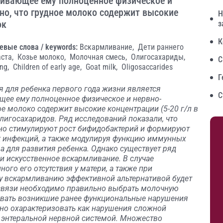
чивающее ему полноценное физическое и
но, что грудное молоко содержит высокие
Н
ок
з
К
евые слова / keywords:
Вскармливание,
Дети раннего
аста,
Козье молоко,
Молочная смесь,
Олигосахариды,
С
ng,
Children of early age,
Goat milk,
Oligosaccarides
Г
для ребенка первого года жизни является
С
щее ему полноценное физическое и нервно-
ое молоко содержит высокие концентрации (5-20 г/л в
лигосахаридов. Ряд исследований показали, что
но стимулируют рост бифидобактерий и формируют
к инфекций, а также модулируя функцию иммунных
а для развития ребенка. Однако существует ряд
 искусственное вскармливание. В случае
ого его отсутствия у матери, а также при
у вскармливанию эффективной альтернативой будет
 связи необходимо правильно выбрать молочную
ровать возникшие ранее функциональные нарушения
но охарактеризовать как нарушения сложной
 энтеральной нервной системой. Множество