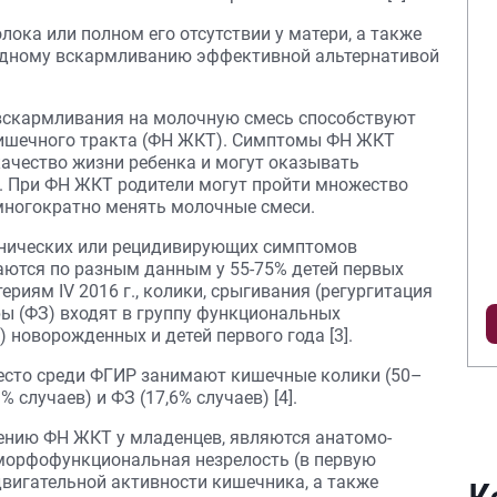
ока или полном его отсутствии у матери, а также
удному вскармливанию эффективной альтернативой
о вскармливания на молочную смесь способствуют
ишечного тракта (ФН ЖКТ). Симптомы ФН ЖКТ
ачество жизни ребенка и могут оказывать
е. При ФН ЖКТ родители могут пройти множество
многократно менять молочные смеси.
нических или рецидивирующих симптомов
аются по разным данным у 55-75% детей первых
ериям IV 2016 г., колики, срыгивания (регургитация
ы (ФЗ) входят в группу функциональных
 новорожденных и детей первого года [3].
место среди ФГИР занимают кишечные колики (50–
 случаев) и ФЗ (17,6% случаев) [4].
нию ФН ЖКТ у младенцев, являются анатомо-
 морфофункциональная незрелость (в первую
двигательной активности кишечника, а также