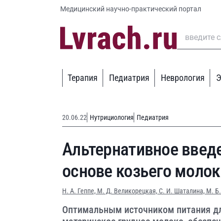
Медицинский научно-практический портал
Терапия
Педиатрия
Неврология
Э
20.06.22
Нутрициология
Педиатрия
Альтернативное введ
основе козьего молок
Н. А. Геппе,
М. Д. Великорецкая,
С. И. Шаталина,
М. Б
Оптимальным источником питания для