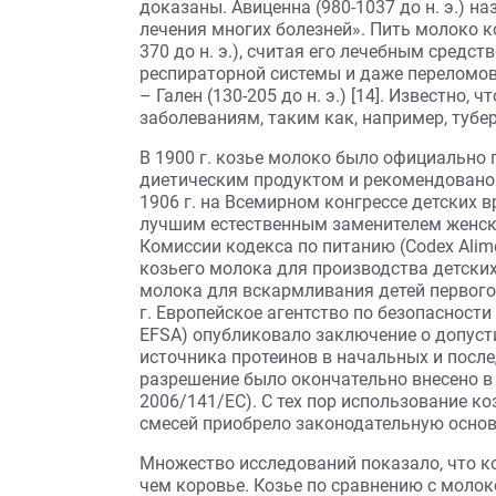
доказаны. Авиценна (980-1037 до н. э.) 
лечения многих болезней». Пить молоко к
370 до н. э.), считая его лечебным средст
респираторной системы и даже переломов
– Гален (130-205 до н. э.) [14]. Известн
заболеваниям, таким как, например, тубе
В 1900 г. козье молоко было официально
диетическим продуктом и рекомендовано 
1906 г. на Всемирном конгрессе детских 
лучшим естественным заменителем женског
Комиссии кодекса по питанию (Codex Alim
козьего молока для производства детских
молока для вскармливания детей первого 
г. Европейское агентство по безопасности 
EFSA) опубликовало заключение о допуст
источника протеинов в начальных и после
разрешение было окончательно внесено в 
2006/141/EC). С тех пор использование к
смесей приобрело законодательную основу 
Множество исследований показало, что ко
чем коровье. Козье по сравнению с моло