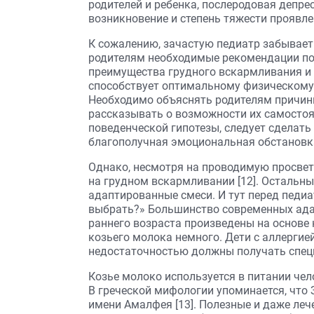
родителей и ребенка, послеродовая депре
возникновение и степень тяжести проявлен
К сожалению, зачастую педиатр забывает 
родителям необходимые рекомендации по
преимущества грудного вскармливания и 
способствует оптимальному физическому 
Необходимо объяснять родителям причин
рассказывать о возможности их самостоят
поведенческой гипотезы, следует сделать
благополучная эмоциональная обстановка
Однако, несмотря на проводимую просвети
на грудном вскармливании [12]. Осталь
адаптированные смеси. И тут перед педиа
выбрать?» Большинство современных ада
раннего возраста произведены на основе
козьего молока немного. Дети с аллергие
недостаточностью должны получать спец
Козье молоко используется в питании чел
В греческой мифологии упоминается, что З
имени Амалфея [13]. Полезные и даже ле