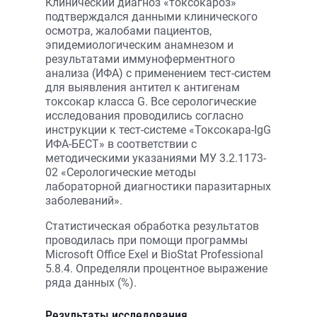
Клинический диагноз «токсокароз»
подтверждался данными клинического
осмотра, жалобами пациентов,
эпидемиологическим анамнезом и
результатами иммуноферментного
анализа (ИФА) с применением тест-систем
для выявления антител к антигенам
токсокар класса G. Все серологические
исследования проводились согласно
инструкции к тест-системе «Токсокара-IgG
ИФА-БЕСТ» в соответствии с
методическими указаниями МУ 3.2.1173-
02 «Серологические методы
лабораторной диагностики паразитарных
заболеваний».
Статистическая обработка результатов
проводилась при помощи программы
Microsoft Office Exel и BioStat Professional
5.8.4. Определяли процентное выражение
ряда данных (%).
Результаты исследования