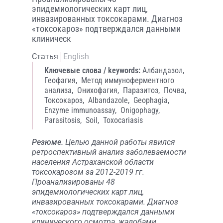
эпидемиологических карт лиц,
инвазированных токсокарами. Диагноз
«токсокароз» подтверждался данными
клиническ
Статья
English
Ключевые слова / keywords:
Албандазол,
Геофагия,
Метод иммуноферментного
анализа,
Онихофагия,
Паразитоз,
Почва,
Токсокароз,
Albandazole,
Geophagia,
Enzyme immunoassay,
Onigophagy,
Parasitosis,
Soil,
Toxocariasis
Резюме.
Целью данной работы явился
ретроспективный анализ заболеваемости
населения Астраханской области
токсокарозом за 2012-2019 гг.
Проанализированы 48
эпидемиологических карт лиц,
инвазированных токсокарами. Диагноз
«токсокароз» подтверждался данными
клинического осмотра, жалобами