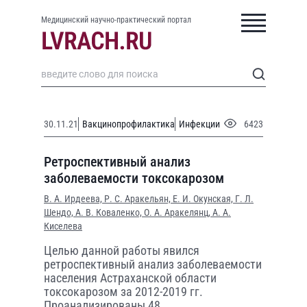
Медицинский научно-практический портал
30.11.21
Вакцинопрофилактика
Инфекции
6423
Ретроспективный анализ
заболеваемости токсокарозом
В. А. Ирдеева,
Р. С. Аракельян,
Е. И. Окунская,
Г. Л.
Шендо,
А. В. Коваленко,
О. А. Аракелянц,
А. А.
Киселева
Целью данной работы явился
ретроспективный анализ заболеваемости
населения Астраханской области
токсокарозом за 2012-2019 гг.
Проанализированы 48