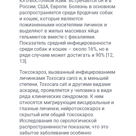
Юго-Восточной Азии. Встречается он и в
России, США, Европе. Болезнь в основном
распространяется среди бродячих собак
и кошек, которые являются
пожизненными носителями личинок и
выделяют в жилых массивах яйца
гельминтов вместе с фекалиями.
Показатель средней инфицированности
среди собак и кошек – около 16%, но в
ряде случаев может достигать и 90% [12,
13].
Токсокароз, вызванный инфицированием
личинками
Toxocara canis
и, в меньшей
степени,
Toxocara cati
и другими видами
аскарид, проявляется у человека в виде
ряда клинических синдромов. К ним
относятся мигрирующие висцеральные и
глазные личинки, нейротоксокароз и
скрытый или общий токсокароз.
Исследования по серологической
распространенности показали, что это
забытое заболевание особенно