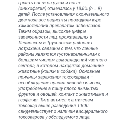
грызть ногти на руках и ногах
(онихофагия) отмечалась у 18,8% (n = 9)
детей. После установления окончательного
диагноза все пациенты проходили курс
химиотерапии препаратом албендазол.
Таким образом, высокие цифры
зараженности лиц, проживавших в
Ленинском и Трусовском районах г.
Астрахани, связаны с тем, что данные
районы являются густонаселенными с
большим числом домовладений частного
сектора, в котором находятся домашние
животные (кошки и собаки). Основные
причины заражения токсокарами –
несоблюдение правил личной гигиены,
употребление в пищу плохо вымытых
фруктов и овощей, контакт с животными и
геофагия. Титр антител к антигенам
токсокар выше разведения 1:800
свидетельствует о наличии висцерального
токсокароза у обследуемого лица.