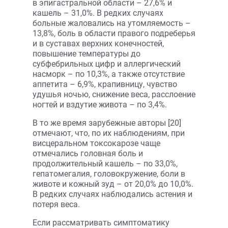
в эпигастральной области – 27,6% и
кашель – 31,0%. В редких случаях
больные жаловались на утомляемость –
13,8%, боль в области правого подреберья
и в суставах верхних конечностей,
повышение температуры до
субфебрильных цифр и аллергический
насморк – по 10,3%, а также отсутствие
аппетита – 6,9%, крапивницу, чувство
удушья ночью, снижение веса, расслоение
ногтей и вздутие живота – по 3,4%.
В то же время зарубежные авторы [20]
отмечают, что, по их наблюдениям, при
висцеральном токсокарозе чаще
отмечались головная боль и
продолжительный кашель – по 33,0%,
гепатомегалия, головокружение, боли в
животе и кожный зуд – от 20,0% до 10,0%.
В редких случаях наблюдались астения и
потеря веса.
Если рассматривать симптоматику