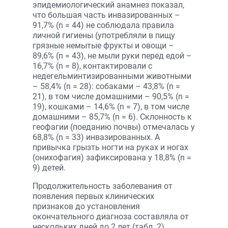
эпидемиологический анамнез показал,
что большая часть инвазированных –
91,7% (n = 44) не соблюдала правила
личной гигиены (употребляли в пищу
грязные немытые фрукты и овощи –
89,6% (n = 43), не мыли руки перед едой –
16,7% (n = 8), контактировали с
недегельминтизированными животными
– 58,4% (n = 28): собаками – 43,8% (n =
21), в том числе домашними – 90,5% (n =
19), кошками – 14,6% (n = 7), в том числе
домашними – 85,7% (n = 6). Склонность к
геофагии (поеданию почвы) отмечалась у
68,8% (n = 33) инвазированных. А
привычка грызть ногти на руках и ногах
(онихофагия) зафиксирована у 18,8% (n =
9) детей.
Продолжительность заболевания от
появления первых клинических
признаков до установления
окончательного диагноза составляла от
нескольких дней до 2 лет (табл. 2).