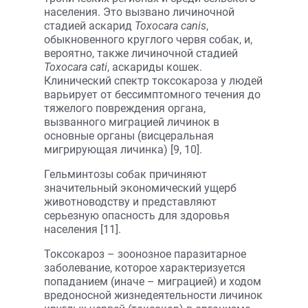
населения. Это вызвано личиночной
стадией аскарид
Toxocara canis
,
обыкновенного круглого червя собак, и,
вероятно, также личиночной стадией
Toxocara cati
, аскариды кошек.
Клинический спектр токсокароза у людей
варьирует от бессимптомного течения до
тяжелого повреждения органа,
вызванного миграцией личинок в
основные органы (висцеральная
мигрирующая личинка) [9, 10].
Гельминтозы собак причиняют
значительный экономический ущерб
животноводству и представляют
серьезную опасность для здоровья
населения [11].
Токсокароз – зоонозное паразитарное
заболевание, которое характеризуется
попаданием (иначе – миграцией) и ходом
вредоносной жизнедеятельности личинок