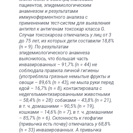
пациентов, эпидемиологическим
анамнезом и результатами
иммуноферментного анализа с
применением тест-систем для выявления
антител к антигенам токсокар класса G.
Случаи токсокароза отмечались у лиц от 3
до 75 лет, из которых дети составили 18,8%
(n = 9). По результатам
эпидемиологического анамнеза
выяснилось, что большая часть
инвазированных – 91,7% (n = 44) не
соблюдала правила личной гигиены
(употребляла грязные немытые фрукты и
овощи – 89,6% (n = 43), не мыла руки перед
едой – 16,7% (n = 8), контактировала с
недегельминтизированными животными
– 58,4% (n = 28): собаками – 43,8% (n = 21),
в т. ч. домашними – 90,5% (n = 19),
кошками – 14,6% (n = 7), в т. ч. домашними
– 85,7% (n = 6). Склонность к геофагии
(привычка есть почву) отмечалась у 68,8%
(n = 33) инвазированных. А привычка