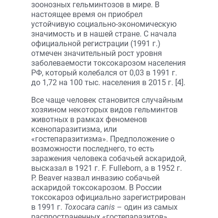
зоонозных гельминтозов в мире. В
настоящее время он приобрел
устойчивую социально-экономическую
значимость и в нашей стране. С начала
официальной регистрации (1991 г.)
отмечен значительный рост уровня
заболеваемости токсокарозом населения
РФ, который колебался от 0,03 в 1991 г.
до 1,72 на 100 тыс. населения в 2015 г. [4].
Все чаще человек становится случайным
хозяином некоторых видов гельминтов
животных в рамках феноменов
ксенопаразитизма, или
«гостепаразитизма». Предположение о
возможности последнего, то есть
заражения человека собачьей аскаридой,
высказал в 1921 г. F. Fulleborn, а в 1952 г.
P. Beaver назвал инвазию собачьей
аскаридой токсокарозом. В России
токсокароз официально зарегистрирован
в 1991 г.
Toxocara canis
– один из самых
распространенных «гостепаразитов»