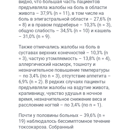
видно, что большая часть пациентов
предъявляла жалобы на боль в области
живота – 37,9% (n = 11), в том числе на
боль в эпигастральной области – 27,6% (n
= 8) и в правом подреберье – 10,3% (n = 3),
общую слабость – 34,5% (n = 10) и кашель
– 31,0% (n = 9).
Также отмечались жалобы на боль в
суставах верхних конечностей – 10,3% (n
= 3), частую утомляемость – 13,8% (n = 4),
аллергический насморк, тошноту и
незначительное повышение температуры
– по 3,4% (по n = 3), отсутствие аппетита –
6,9% (n = 2). В редких случаях пациенты
предъявляли жалобы на вздутие живота,
крапивницу, чувство удушья в ночное
время, незначительное снижение веса и
расслоение ногтей – по 3,4% (по n = 1).
Почти у половины больных – 39,6% (n =
19) наблюдалось бессимптомное течение
токсокароза. Собранный