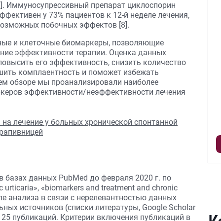
7]. Иммуносупрессивный препарат циклоспорин
ффективен у 73% пациентов к 12-й неделе лечения,
возможных побочных эффектов [8].
ные и клеточные биомаркеры, позволяющие
ние эффективности терапии. Оценка данных
повысить его эффективность, снизить количество
шить комплаентность и поможет избежать
оем обзоре мы проанализировали наиболее
ркеров эффективности/неэффективности лечения
в базах данных PubMed до февраля 2020 г. по
 urticaria», «biomarkers and treatment and chronic
сле анализа в связи с нерелевантностью данных
ных источников (спис­ки литературы, Google Scholar
о 25 публикаций. Критерии включения публикаций в