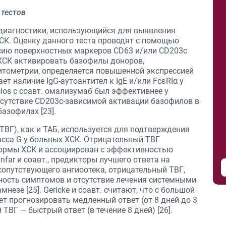
тестов
 диагностики, использующийся для выявления
СК. Оценку данного теста проводят с помощью
сию поверхностных маркеров CD63 и/или CD203c
 ХСК активировать базофилы доноров,
тометрии, определяется повышенной экспрессией
ет наличие IgG-аутоантител к IgE и/или FcεRIα у
cios с соавт. омализумаб был эффективнее у
тсутствие CD203c-зависимой активации базофилов в
азофилах [23].
ТВГ), как и ТАБ, используется для подтверждения
сса G у больных ХСК. Отрицательный ТВГ
формы ХСК и ассоциирован с эффективностью
ar и соавт., предикторы лучшего ответа на
сопутствующего ангиоотека, отрицательный ТВГ,
ость симптомов и отсутствие лечения системными
зе [25]. Gericke и соавт. считают, что с большой
 прогнозировать медленный ответ (от 8 дней до 3
ТВГ — быстрый ответ (в течение 8 дней) [26].