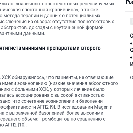
К
/или англоязычных полнотекстовых рецензируемых
ническая спонтанная крапивница», а также
о метода терапии и данных о потенциальных
 исключения из обзора: отсутствие полнотекстовых
е абстрактов, доклады с неуточненной формой
евантными данными.
С
нтигистаминными препаратами второго
С
с ХСК обнаружилось, что пациенты, не отвечающие
О
 имели эозинопению (низкие значения абсолютного
ению с больными ХСК, у которых лечение было
азалась ассоциирована с высокой активностью
зано, что сочетание эозинопении и базопении
эффективности АГП2 [9]. В исследовании Magen и
ана с выраженной базопенией, более высокими
и среднего объема тромбоцитов по сравнению с
ю АГП2 [10].