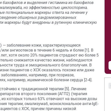
ии базофилов и выделения гистамина из базофилов
мализумаба, но эффективностью циклоспорина.
ые потенциальные маркеры ответа на лечение у
проведение обширных рандомизированных
эти маркеры будут внедрены в рутинную клиническую
) — заболевание кожи, характеризующееся
ли ангиоотеков в течение 6 недель и более [1]. В
 лет, хотя около 20% пациентов страдают ею более 5
ачительно снижается качество жизни, наблюдаются
ьности труда и эмоционального благополучия. В
изни пациентов с ХСК оказалось похоже или даже
 заболеваниях, например, при псориазе,
ях, например, ишемической болезни сердца [2-4].
стойчиво к традиционной терапии [5]. Лечение
епаратов второго поколения (АГП2) (терапия
, из которых только 63% отвечают на высокие дозы
линия терапии, омализумаб, моноклональное анти-IgE-
пациентов с ХСК, причем причины низкой