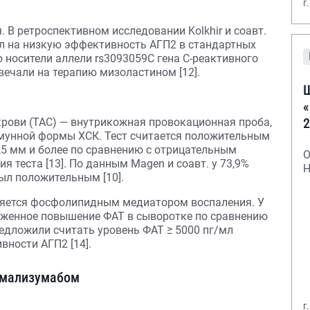
г
 В ретроспективном исследовании Kolkhir и соавт.
л на низкую эффективность АГП2 в стандартных
о носители аллели rs3093059C гена С-реактивного
вечали на терапию мизоластином [12].
Ш
«
2
крови (ТАС) — внутрикожная провокационная проба,
унной формы ХСК. Тест считается положительным
5 мм и более по сравнению с отрицательным
О
я теста [13]. По данным Magen и соавт. у 73,9%
Н
ыл положительным [10].
ляется фосфолипидным медиатором воспаления. У
аженное повышение ФАТ в сыворотке по сравнению
дложили считать уровень ФАТ ≥ 5000 пг/мл
ности АГП2 [14].
омализумабом
г