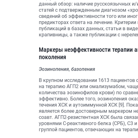
данный обзор: наличие русскоязычных и
статей с подтвержденным диагнозом «хро
сведений об эффективности того или иног
предикторах ответа на лечение. Критерии
публикаций в базах данных, статьи в вид
крапивницы, а также публикации с нерел
Маркеры неэффективности терапии а
поколения
Эозинопения, базопения
В крупном исследовании 1613 пациентов 
на терапию АГП2 или омализумабом, чаще
количества эозинофилов крови) по сравн
эффективно. Более того, эозинопения ок
течения ХСК и аутоиммунной ХСК [9]. Пока
является более достоверным маркером не
соавт. АГП2-резистентная ХСК была связ
уровнями С-реактивного белка (СРБ), С3 
группой пациентов, отвечающих на терапи