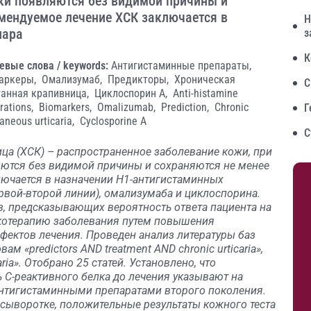
ки появляются без видимой причины и
омендуемое лечение ХСК заключается в
Н
пара
з
К
евые слова / keywords:
Антигистаминные препараты,
аркеры,
Омализумаб,
Предикторы,
Хроническая
С
танная крапивница,
Циклоспорин А,
Anti-histamine
rations,
Biomarkers,
Omalizumab,
Prediction,
Chronic
Г
aneous urticaria,
Cyclosporine A
С
ца (ХСК) – распространенное заболевание кожи, при
ются без видимой причины и сохраняются не менее
лючается в назначении Н1-антигистаминных
рвой-второй линии), омализумаба и циклоспорина.
в, предсказывающих вероятность ответа пациента на
котерапию заболевания путем повышения
ектов лечения. Проведен анализ литературы баз
«predictors AND treatment AND chronic urticaria»,
aria». Отобрано 25 статей. Установлено, что
 С-реактивного белка до лечения указывают на
нтигистаминными препаратами второго поколения.
 сыворотке, положительные результаты кожного теста