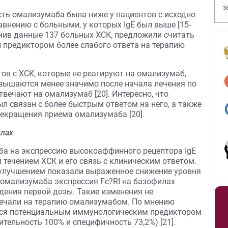
з
ть омализумаба была ниже у пациентов с исходно
В
авнению с больными, у которых IgE был выше [15-
оценив данные 137 больных ХСК, предложили считать
л предиктором более слабого ответа на терапию
нтов с ХСК, которые не реагируют на омализумаб,
повышаются менее значимо после начала лечения по
твечают на омализумаб [20]. Интересно, что
ыл связан с более быстрым ответом на него, а также
екращения приема омализумаба [20].
илах
аба на экспрессию высокоаффинного рецептора IgE
 течением ХСК и его связь с клиническим ответом.
улучшением показали выраженное снижение уровня
 омализумаба экспрессия Fc?RI на базофилах
едения первой дозы. Такие изменения не
вечали на терапию омализумабом. По мнению
ется потенциальным иммунологическим предиктором
тельность 100% и специфичность 73,2%) [21].