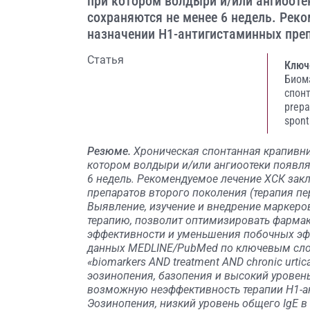
при котором волдыри и/или ангиооте
сохраняются не менее 6 недель. Рек
назначении Н1-антигистаминных пре
Статья
Ключ
Биом
спон
prepa
spont
Резюме.
Хроническая спонтанная крапивни
котором волдыри и/или ангиоотеки появля
6 недель. Рекомендуемое лечение ХСК зак
препаратов второго поколения (терапия пе
Выявление, изучение и внедрение маркеро
терапию, позволит оптимизировать фарма
эффективности и уменьшения побочных эфф
данных MEDLINE/PubMed по ключевым словам 
«biomarkers AND treatment AND chronic urtic
эозинопения, базопения и высокий уровень
возможную неэффективность терапии Н1-а
Эозинопения, низкий уровень общего IgE в