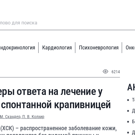
ндокринология
Кардиология
Психоневрология
Онк
6214
А
ры ответа на лечение у
Т
 спонтанной крапивницей
Д
 М. Скандер,
П. В. Колхир
Б
(ХСК) – распространенное заболевание кожи,
Д