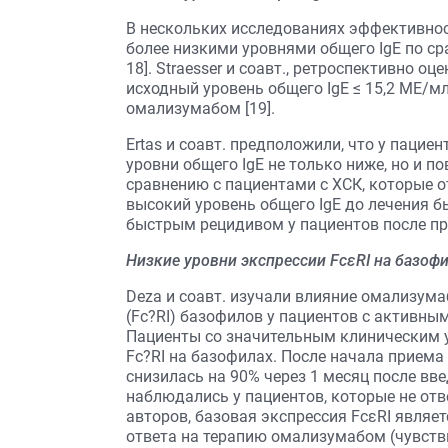
В нескольких исследованиях эффективнос
более низкими уровнями общего IgE по ср
18]. Straesser и соавт., ретроспективно 
исходный уровень общего IgE ≤ 15,2 МЕ/м
омализумабом [19].
Ertas и соавт. предположили, что у пацие
уровни общего IgE не только ниже, но и 
сравнению с пациентами с ХСК, которые о
высокий уровень общего IgE до лечения б
быстрым рецидивом у пациентов после пр
Низкие уровни экспрессии FcεRI на базоф
Deza и соавт. изучали влияние омализум
(Fc?RI) базофилов у пациентов с активным
Пациенты со значительным клиническим 
Fc?RI на базофилах. После начала приема
снизилась на 90% через 1 месяц после вв
наблюдались у пациентов, которые не от
авторов, базовая экспрессия FcεRI явля
ответа на терапию омализумабом (чувстви