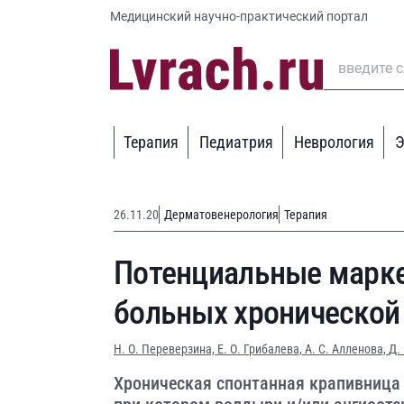
Медицинский научно-практический портал
Терапия
Педиатрия
Неврология
Э
26.11.20
Дерматовенерология
Терапия
Потенциальные марке
больных хронической
Н. О. Переверзина,
Е. О. Грибалева,
А. С. Алленова,
Д.
Хроническая спонтанная крапивница 