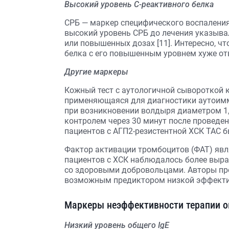
Высокий уровень С-реактивного белка
СРБ — маркер специфического воспаления.
высокий уровень СРБ до лечения указыва
или повышенных дозах [11]. Интересно, чт
белка с его повышенным уровнем хуже от
Другие маркеры
Кожный тест с аутологичной сывороткой 
применяющаяся для диагностики аутоимм
при возникновении волдыря диаметром 1,
контролем через 30 минут после проведени
пациентов с АГП2-резистентной ХСК ТАС б
Фактор активации тромбоцитов (ФАТ) яв
пациентов с ХСК наблюдалось более выр
со здоровыми добровольцами. Авторы пре
возможным предиктором низкой эффектив
Маркеры неэффективности терапии 
Низкий уровень общего IgE