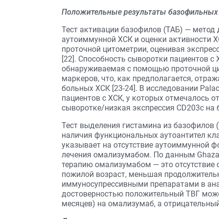
Положительные результаты базофильных 
Тест активации базофилов (ТАБ) — метод
аутоиммунной ХСК и оценки активности Х
проточной цитометрии, оценивая экспрес
[22]. Способность сыворотки пациентов с
обнаруживаемая с помощью проточной ци
маркеров, что, как предполагается, отража
больных ХСК [23-24]. В исследовании Pala
пациентов с ХСК, у которых отмечалось о
сыворотке/низкая экспрессия CD203c на б
Тест выделения гистамина из базофилов (
наличия функциональных аутоантител кла
указывает на отсутствие аутоиммунной 
лечения омализумабом. По данным Ghazanf
терапию омализумабом — это отсутствие 
пожилой возраст, меньшая продолжительн
иммуносупрессивными препаратами в анамне
достоверностью положительный ТВГ может
месяцев) на омализумаб, а отрицательный 