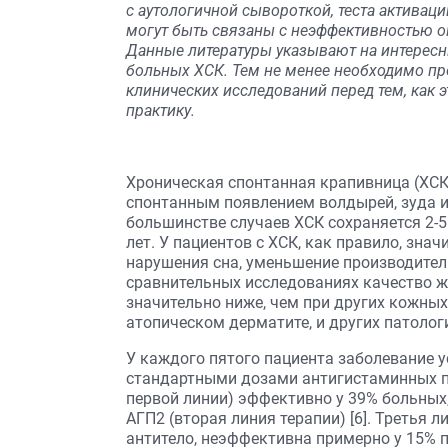
с аутологичной сывороткой, теста активац
могут быть связаны с неэффективностью о
Данные литературы указывают на интересн
больных ХСК. Тем не менее необходимо 
клинических исследований перед тем, как 
практику.
Хроническая спонтанная крапивница (ХСК
спонтанным появлением волдырей, зуда и/и
большинстве случаев ХСК сохраняется 2-5
лет. У пациентов с ХСК, как правило, зн
нарушения сна, уменьшение производител
сравнительных исследованиях качество ж
значительно ниже, чем при других кожных
атопическом дерматите, и других патологи
У каждого пятого пациента заболевание у
стандартными дозами антигистаминных пр
первой линии) эффективно у 39% больных
АГП2 (вторая линия терапии) [6]. Третья 
антитело, неэффективна примерно у 15% 