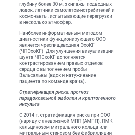
глубину более 30 м, экипажы подводных
лодок, летчики самолетов-истребителей и
космонавты, испытывающие перегрузки
в несколько атмосфер.
Наиболее информативным методом
диагностики функционирующего ООО
является чреспищеводная ЭхоКГ
(ЧПЭхоКГ). Для улучшения визуализации
шунта ЧПЭхоКГ дополняется
контрастированием правых отделов
сердца с выполнением пробы
Вальсальвы (вдох и натуживание
пациента по команде врача).
Стратификация риска, прогноз
парадоксальной эмболии
и криптогенного
инсульта
С 2014 г. стратификация риска при ООО
(наряду с аневризмой МПП (АМПП), ПМК,
кальцинозом митрального кольца или
митральным стенозом без фибрилляции