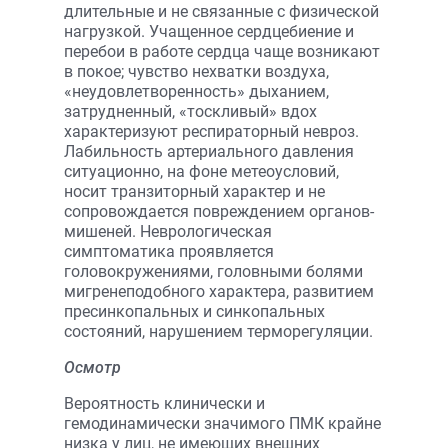
длительные и не связанные с физической
нагрузкой. Учащенное сердцебиение и
перебои в работе сердца чаще возникают
в покое; чувство нехватки воздуха,
«неудовлетворенность» дыханием,
затрудненный, «тоскливый» вдох
характеризуют респираторный невроз.
Лабильность артериального давления
ситуационно, на фоне метеоусловий,
носит транзиторный характер и не
сопровождается повреждением органов-
мишеней. Неврологическая
симптоматика проявляется
головокружениями, головными болями
мигренеподобного характера, развитием
пресинкопальных и синкопальных
состояний, нарушением термо­регуляции.
Осмотр
Вероятность клинически и
гемодинамически значимого ПМК крайне
низка у лиц, не имеющих внешних