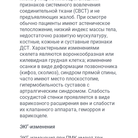
признаков системного вовлечения
соединительной ткани (СВСТ) и не
предъявляющих жалоб. При осмотре
обычно пациенты имеют астеническое
телосложение, низкий индекс массы тела,
недостаточно развитую мускулатуру,
костные, кожные и суставные признаки
ДСТ. Характерными изменениями
скелета являются воронкообразная или
килевидная грудная клетка; изменение
осанки в виде деформации позвоночника
(кифоз, сколиоз), синдром прямой спины,
часто имеют место плоскостопие,
гипермобильность суставов с
артралгическим синдромом. Слабость
сосудистой стенки проявляется в виде
варикозного расширения вен и слабости
их клапанного аппарата, геморроя и
варикоцеле.
ЭКГ-изменения
ЭКГ-изменения при ПМК имеют три