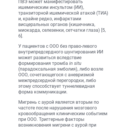
ПВЭ может манифестировать
ишемическим инсультом (ИИ),
транзиторной ишемической атакой (ТИА)
и, крайне редко, инфарктами
висцеральных органов (кишечника,
миокарда, селезенки, сетчатки глаза) [5,
6].
У пациентов с ООО без право-левого
внутрипредсердного шунтирования ИИ
может развиться вследствие
формирования тромба
in situ
(парадоксальная эмболия), либо возле
ООО, сочетающегося с аневризмой
межпредсердной перегородки, либо
этому способствует туннелевидная
форма коммуникации.
Мигрень с аурой является вторым по
частоте после нарушения мозгового
кровообращения клиническим событием
при ООО. Триггерные факторы
возникновения мигрени с аурой при