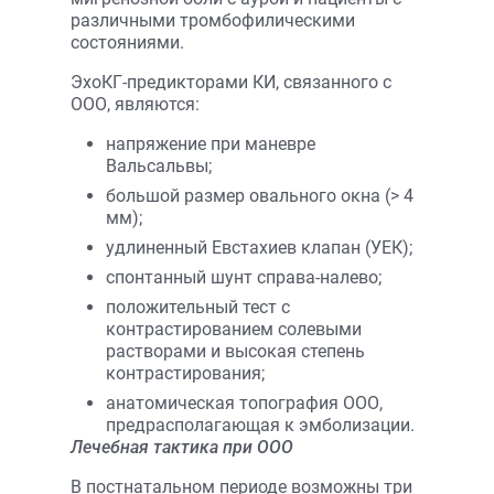
различными тромбофилическими
состояниями.
ЭхоКГ-предикторами КИ, связанного с
ООО, явля­ются:
напряжение при маневре
Вальсальвы;
большой размер овального окна (> 4
мм);
удлиненный Евстахиев клапан (УЕК);
спонтанный шунт справа-налево;
положительный тест с
контрастированием солевыми
растворами и высокая степень
контрастирования;
анатомическая топография ООО,
предрасполагающая к эмболизации.
Лечебная тактика при ООО
В постнатальном периоде возможны три