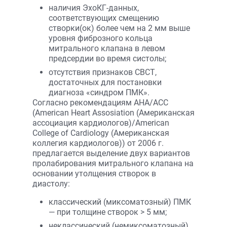
наличия ЭхоКГ-данных,
соответствующих смещению
створки(ок) более чем на 2 мм выше
уровня фиброзного кольца
митрального клапана в левом
предсердии во время систолы;
отсутствия признаков СВСТ,
достаточных для постановки
диагноза «синдром ПМК».
Согласно рекомендациям AHA/ACC
(American Heart Assosiation (Американская
ассоциация кардиологов)/American
College of Cardiology (Американская
коллегия кардиологов)) от 2006 г.
предлагается выделение двух вариантов
пролабирования митрального клапана на
основании утолщения створок в
диастолу:
классический (миксоматозный) ПМК
— при толщине створок > 5 мм;
неклассический (немиксоматозный)