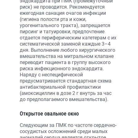
эндокардита при ПМК (промежуточный
риск) не проводится. Рекомендуется
ежегодная санация очагов инфекции
(гигиена полости рта и кожи,
урогенитального тракта), запрещается
пирсинг и татуировки, предпочтение
отдается периферическим катетерам с их
систематической заменой каждые 3–4
дня. Выполнение любого хирургического
вмешательства на митральном клапане
переводит пациента в группу высокого
риска инфекционного эндокардита.
Наряду с неспецифической
предусматривается стандартная схема
антибактериальной профилактики
(амоксициллин в дозе 2 г внутрь за час
до предполагаемого вмешательства).
Открытое овальное окно
Следующим за ПМК по частоте сердечно-
сосудистых осложнений среди малых
аномалий сердца является открытое