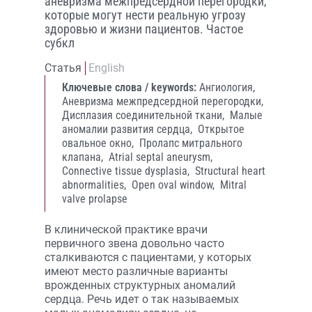
аневризма межпредсердной перегородки,
которые могут нести реальную угрозу
здоровью и жизни пациентов. Частое
субкл
Статья
English
Ключевые слова / keywords:
Ангиология,
Аневризма межпредсердной перегородки,
Дисплазия соединительной ткани,
Малые
аномалии развития сердца,
Открытое
овальное окно,
Пролапс митрального
клапана,
Atrial septal aneurysm,
Connective tissue dysplasia,
Structural heart
abnormalities,
Open oval window,
Mitral
valve prolapse
В клинической практике врачи
первичного звена довольно часто
сталкиваются с пациентами, у которых
имеют место различные варианты
врожденных структурных аномалий
сердца. Речь идет о так называемых