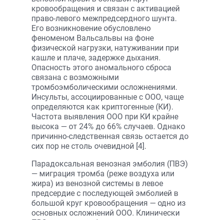
кровообращения и связан с активацией
право-левого межпредсердного шунта.
Его возникновение обусловлено
феноменом Вальсальвы на фоне
физической нагрузки, натуживании при
кашле и плаче, задержке дыхания.
Опасность этого аномального сброса
связана с возможными
тромбоэмболическими осложнениями.
Инсульты, ассоциированные с ООО, чаще
определяются как криптогенные (КИ).
Частота выявления ООО при КИ крайне
высока — от 24% до 66% случаев. Однако
причинно-следственная связь остается до
сих пор не столь очевидной [4].
Парадоксальная венозная эмболия (ПВЭ)
— миграция тромба (реже воздуха или
жира) из венозной системы в левое
предсердие с последующей эмболией в
большой круг кровообращения — одно из
основных осложнений ООО. Клинически