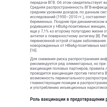
передачи ВГВ. Об этом свидетельствует в
Средняя распространенность ВГВ-инфекци
средним уровнем доходов, по данным сис
исследований (1950–2010 гг.), составляет 
беременных. Позднее при динамическом к
родившихся у HBsAg-позитивных женщин, 
еще у 7,1% ко второму полугодию жизни о
антител к поверхностному антигену [8]. Р
перенесенной острой стадии заболевания 
новорожденных от HBeAg-позитивных матер
[16].
Для снижения риска распространения ин
рекомендуется ряд элементарных, но пр
вакцинация половых партнеров, правила ли
проводится вакцинация против гепатита 
возможность перинатального распростран
главенствующие позиции в распростране
и употреблению инъекционных наркотико
Роль вакцинации в предотвращении 