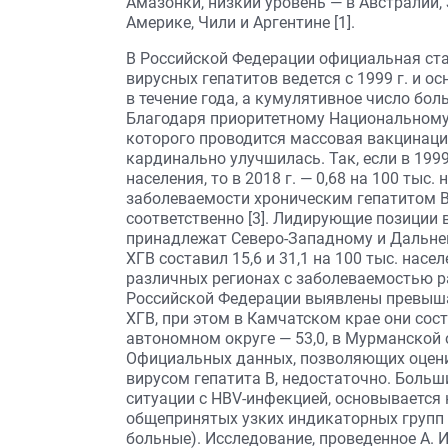
Амазонки, низкий уровень — в Австралии,
Америке, Чили и Аргентине [1].
В Российской Федерации официальная ст
вирусных гепатитов ведется с 1999 г. и 
в течение года, а кумулятивное число бо
Благодаря приоритетному Национальному 
которого проводится массовая вакцинация
кардинально улучшилась. Так, если в 1999
населения, то в 2018 г. — 0,68 на 100 тыс
заболеваемости хроническим гепатитом B (
соответственно [3]. Лидирующие позиции
принадлежат Северо-Западному и Дальнев
ХГВ составил 15,6 и 31,1 на 100 тыс. нас
различных регионах с заболеваемостью р
Российской Федерации выявлены превыш
ХГВ, при этом в Камчатском крае они сост
автономном округе — 53,0, в Мурманской о
Официальных данных, позволяющих оцени
вирусом гепатита В, недостаточно. Больш
ситуации с НВV-инфекцией, основывается 
общепринятых узких индикаторных групп 
больные). Исследование, проведенное А. И.