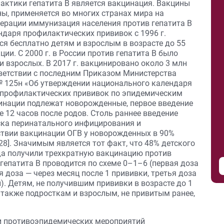
ктики гепатита В является вакцинация. Вакцины
ы, применяется во многих странах мира на
дерации иммунизация населения против гепатита В
ндаря профилактических прививок с 1996 г.
я бесплатно детям и взрослым в возрасте до 55
ции. С 2000 г. в России против гепатита В было
и взрослых. В 2017 г. вакцинировано около 3 млн
ответствии с последним Приказом Министерства
 № 125н «Об утверждении национального календаря
 профилактических прививок по эпидемическим
инации подлежат новорожденные, первое введение
 12 часов после родов. Столь раннее введение
ка перинатального инфицирования и
ствии вакцинации ОГВ у новорожденных в 90%
28]. Значимым является тот факт, что 48% детского
ода получили трехкратную вакцинацию против
 гепатита B проводится по схеме 0–1–6 (первая доза
 доза — через месяц после 1 прививки, третья доза
). Детям, не получившим прививки в возрасте до 1
а также подросткам и взрослым, не привитым ранее,
и противоэпидемических мероприятий