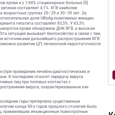
в крови и у 1,94% стационарных больных [5].
регионе составляет 4,1%. ХГВ наиболее
 возрастных группах 20–29 и 30–39 лет. За
 относительная доля HВsAg-позитивных женщин.
рианта гепатита составляет 83,5%. У 63,3%
ыворотке крови обнаружена ДНК ВГВ, а высокая
. Эта ситуация вызывает беспокойство в связи с тем,
ми источниками дальнейшего распространения ВГВ
озможно развитие ЦП, печеночной недостаточности
е (при проведении лечебно-диагностических и
ные. К последним относят передачу вируса
чивых лиц при половых контактах с
остранение вируса, охарактеризованное как
последние годы претерпела существенные
олучие конца 90-х годов прошлого столетия было
иц, применявших инъекционные психотропные