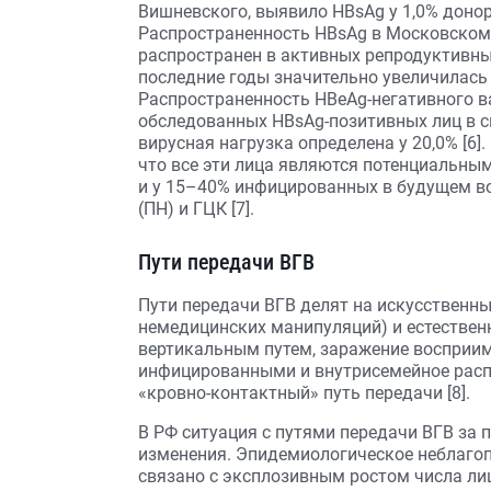
Вишневского, выявило HBsAg у 1,0% доноро
Распространенность HBsAg в Московском 
распространен в активных репродуктивных
последние годы значительно увеличилась
Распространенность HBeAg-негативного ва
обследованных HВsAg-позитивных лиц в с
вирусная нагрузка определена у 20,0% [6]
что все эти лица являются потенциальны
и у 15–40% инфицированных в будущем в
(ПН) и ГЦК [7].
Пути передачи ВГВ
Пути передачи ВГВ делят на искусственны
немедицинских манипуляций) и естествен
вертикальным путем, заражение восприим
инфицированными и внутрисемейное распр
«кровно-контактный» путь передачи [8].
В РФ ситуация с путями передачи ВГВ за 
изменения. Эпидемиологическое неблагоп
связано с эксплозивным ростом числа л