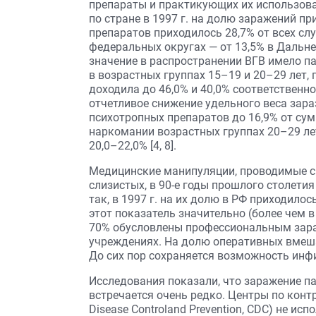
препараты и практикующих их использован
по стране в 1997 г. на долю заражений п
препаратов приходилось 28,7% от всех сл
федеральных округах — от 13,5% в Дальн
значение в распространении ВГВ имело п
в возрастных группах 15–19 и 20–29 лет, 
доходила до 46,0% и 40,0% соответственн
отчетливое снижение удельного веса зар
психотропных препаратов до 16,9% от су
наркомании возрастных группах 20–29 лет
20,0–22,0% [4, 8].
Медицинские манипуляции, проводимые с
слизистых, в 90-е годы прошлого столет
так, в 1997 г. на их долю в РФ приходилос
этот показатель значительно (более чем в 
70% обусловлены профессиональным зар
учреждениях. На долю оперативных вмеша
До сих пор сохраняется возможность инфи
Исследования показали, что заражение 
встречается очень редко. Центры по конт
Disease Controland Prevention, CDC) не и