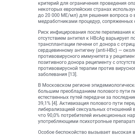
критерий для ограничения проведения опа
некоторых европейских странах использу
до 20 000 МЕ/мл) для решения вопроса 
медработниками процедур, сопряженных с
Риск инфицирования после переливания к
отсутствием антител к HBcAg варьирует п
трансплантации печени от донора с отри
сердцевинному антигену (anti-HBc) — окол
противовирусного иммунитета у реципиент
позитивного донора реципиенту с отсутс
противовирусной терапии против вирусно
заболевания [13].
В Московском регионе эпидемиологическа
большим преобладанием полового пути пе
естественных путей передачи за последние
39,1% [4]. Активизация полового пути пе
либерализацией сексуальных отношений в 
что 90,0% потребителей инъекционных на
употребляющими психотропные препараты 
Особое беспокойство вызывает высокая в