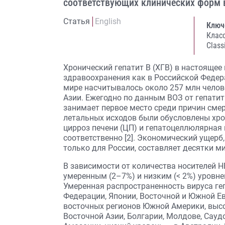
соответствующих клинических форм в
Статья
English
Ключ
Клас
Class
Хронический гепатит В (ХГВ) в настоящее
здравоохранения как в Российской Федерац
мире насчитывалось около 257 млн челове
Азии. Ежегодно по данным ВОЗ от гепатит
занимает первое место среди причин смер
летальных исходов были обусловлены хро
цирроз печени (ЦП) и гепатоцеллюлярная к
соответственно [2]. Экономический ущер
только для России, составляет десятки ми
В зависимости от количества носителей H
умеренным (2–7%) и низким (< 2%) уровн
Умеренная распространенность вируса геп
Федерации, Японии, Восточной и Южной Ев
восточных регионов Южной Америки, высо
Восточной Азии, Болгарии, Молдове, Саудо