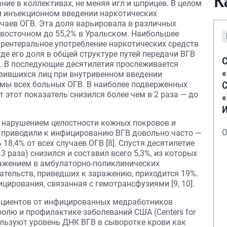
К
ие в коллективах, не меняя игл и шприцев. В целом
ри инъекционном введении наркотических
учаев ОГВ. Эта доля варьировала в различных
евосточном до 55,2% в Уральском. Наибольшее
арентеральное употребление наркотических средств
где его доля в общей структуре путей передачи ВГВ
С
о. В последующие десятилетия прослеживается
азившихся лиц при внутривенном введении
С
ммы всех больных ОГВ. В наиболее подверженных
 этот показатель снизился более чем в 2 раза — до
 нарушением целостности кожных покровов и
О
ия приводили к инфицированию ВГВ довольно часто —
ь 18,4% от всех случаев ОГВ [8]. Спустя десятилетие
3 раза) снизился и составил всего 5,3%, из которых
ажением в амбулаторно-поликлинических
тельств, приведших к заражению, приходится 19%.
цирования, связанная с гемотрансфузиями [9, 10].
пациентов от инфицированных медработников
ролю и профилактике заболеваний США (Centers for
спользуют уровень ДНК ВГВ в сыворотке крови как