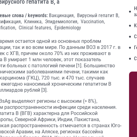
ирусного гепатита В, а
Н
з
евые слова / keywords:
Вакцинация,
Вирусный гепатит В,
сификация,
Клиника,
Эпидемиология,
Vaccination,
К
ification,
Сlinical features,
Epidemiology
С
 время остается одной из основных проблем
ии, так и во всем мире. По данным ВОЗ в 2017 г. в
Г
к с ХГВ, причем около 70% из них проживают в
С
а В умирает 1 млн человек, этот показатель
ти больных с патологией печени [1]. Большинство
ническими заболеваниями печени, такими как
арцинома (ГКЦ), 720 тыс. и 470 тыс. случаев
б, ежегодно наносимый хроническим гепатитом В
ллиардов рублей [3].
BsAg выделяют регионы с высоким (> 8%),
ем распространенности инфекции среди населения.
атита B (ВГВ) характерна для Российской
ропы, Северной Африки, Индии, Пакистана,
кая распространенность отмечается в странах Юго-
вской Аравии, на Аляске, регионах бассейна