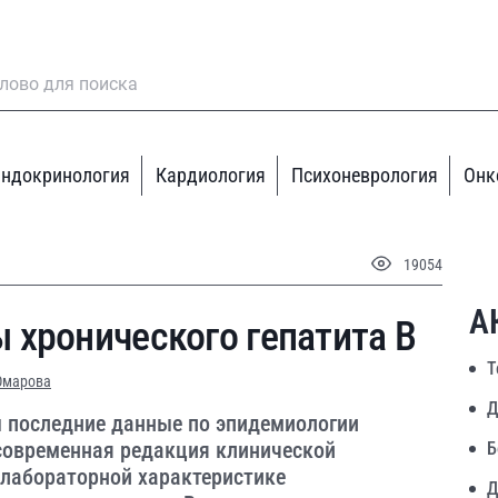
ндокринология
Кардиология
Психоневрология
Онк
19054
А
 хронического гепатита В
Т
 Омарова
Д
ы последние данные по эпидемиологии
 современная редакция клинической
Б
-лабораторной характеристике
Д