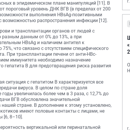
г
сных в эпидемическом плане манипуляций [11]. В
ют пороговый уровень ДНК ВГВ (в пределах от 200
о возможности выполнения HBsAg-позитивными
 возможностью распространения инфекции [12].
рови и трансплантации органов от людей с
о разным данным от 0% до 13%, а при
Ш
цательным HBsAg и наличием антител к
«
о 75%, что связано с отсутствием специфического
2
а. При трансплантации печени от анти-НВс-
твием иммунитета необходимо назначение
О
го гепатита В для предотвращения риска развития
Н
я ситуация с гепатитом В характеризуется все
редачи вируса. В целом по стране доля
 годы увеличилась более чем в 3 раза, с 12,7% до
редачи ВГВ обусловлена значительной
нашей стране. В дополнение к этому установлено,
ркотиков имеют половые контакты с лицами, не
[6, 8–10].
ероятность вертикальной или перинатальной
г