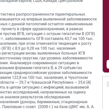
 Западной Европе, США, Канаде, Центральной
атистика распространенности парентеральных
основывается на впервые выявленной заболеваемости
льных с данной патологией остается невыясненным.
проекту в сфере здравоохранения, в рамках
 против ВГВ, ситуация с острым гепатитом В (ОГВ)
 г. заболеваемость ОГВ составила 43,7 на 100 тыс.
. населения, при этом отмечается тенденция к росту
ХГВ) с 8,9 до 9,28 на 100 тыс. населения
 в регистрации вновь выявленных больных ХГВ
осточному округам, где уровень заболеваемости
еления. Анализируя современную ситуацию в
азными формами гепатита В, в 29 субъектах
ающие среднероссийские уровни заболеваемости
авили 122,8 на 100 тыс. населения, в Чукотском
бласти — 29,7 и Чувашской Республике — 25,6 [4].
ть в целом ситуацию с инфекцией, вызываемой
инство исследований, направленных на оценку
на анализе результатов обследования
населения (доноры, беременные, стационарные
 Павловым с соавт. (2008 г.) на базе ЦВКГ им. А. А.