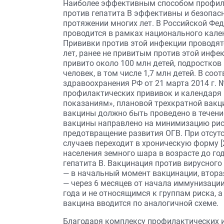
Наиболее эффективным способом профила
против гепатита В эффективны и безопасн
протяжении многих лет. В Российской Фе
проводится в рамках национального кале
Прививки против этой инфекции проводятс
лет, ранее не привитым против этой инфек
привито около 100 млн детей, подростков 
человек, в том числе 1,7 млн детей. В со
здравоохранения РФ от 21 марта 2014 г.
профилактических прививок и календаря
показаниям», плановой трехкратной вакц
вакцины должно быть проведено в течение
вакцины направлено на минимизацию рис
предотвращение развития ОГВ. При отсут
случаев переходит в хроническую форму [
населения земного шара в возрасте до г
гепатита В. Вакцинация против вирусного
— в начальный момент вакцинации, вторая
— через 6 месяцев от начала иммунизации
года и не относящимся к группам риска, 
вакцина вводится по аналогичной схеме.
Благодаря комплексу профилактических 