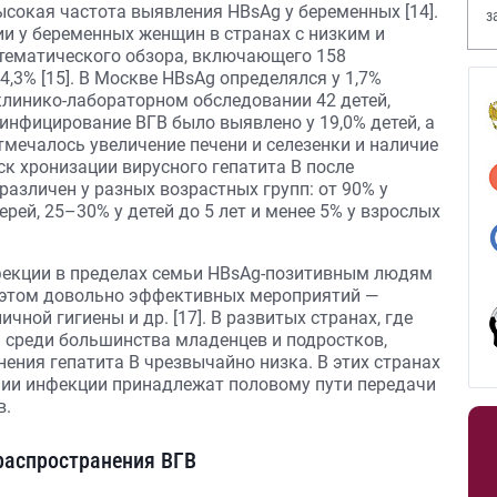
ысокая частота выявления HBsAg у беременных [14].
з
и у беременных женщин в странах с низким и
В
тематического обзора, включающего 158
4,3% [15]. В Москве HBsAg определялся у 1,7%
линико-лабораторном обследовании 42 детей,
инфицирование ВГВ было выявлено у 19,0% детей, а
тмечалось увеличение печени и селезенки и наличие
иск хронизации вирусного гепатита В после
различен у разных возрастных групп: от 90% у
ей, 25–30% у детей до 5 лет и менее 5% у взрослых
фекции в пределах семьи HBsAg-позитивным людям
и этом довольно эффективных мероприятий —
чной гигиены и др. [17]. В развитых странах, где
В среди большинства младенцев и подростков,
ения гепатита В чрезвычайно низка. В этих странах
нии инфекции принадлежат половому пути передачи
в.
распространения ВГВ