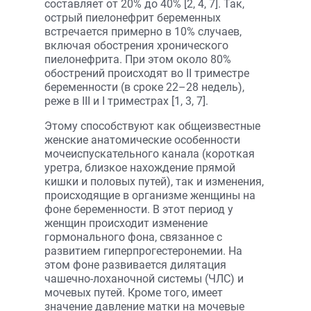
составляет от 20% до 40% [2, 4, 7]. Так,
острый пиелонефрит беременных
встречается примерно в 10% случаев,
включая обострения хронического
пиелонефрита. При этом около 80%
обострений происходят во II триместре
беременности (в сроке 22–28 недель),
реже в III и I триместрах [1, 3, 7].
Этому способствуют как общеизвестные
женские анатомические особенности
мочеиспускательного канала (короткая
уретра, близкое нахождение прямой
кишки и половых путей), так и изменения,
происходящие в организме женщины на
фоне беременности. В этот период у
женщин происходит изменение
гормонального фона, связанное с
развитием гиперпрогестеронемии. На
этом фоне развивается дилятация
чашечно-лоханочной системы (ЧЛС) и
мочевых путей. Кроме того, имеет
значение давление матки на мочевые