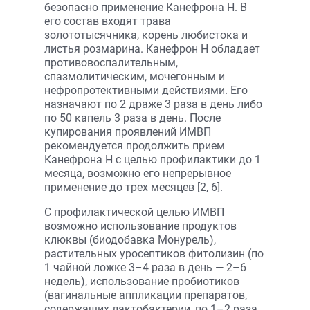
безопасно применение Канефрона Н. В
его состав входят трава
золототысячника, корень любистока и
листья розмарина. Канефрон Н обладает
противовоспалительным,
спазмолитическим, мочегонным и
нефропротективными действиями. Его
назначают по 2 драже 3 раза в день либо
по 50 капель 3 раза в день. После
купирования проявлений ИМВП
рекомендуется продолжить прием
Канефрона Н с целью профилактики до 1
месяца, возможно его непрерывное
применение до трех месяцев [2, 6].
С профилактической целью ИМВП
возможно использование продуктов
клюквы (биодобавка Монурель),
растительных уросептиков фитолизин (по
1 чайной ложке 3–4 раза в день — 2–6
недель), использование пробиотиков
(вагинальные аппликации препаратов,
содержащих лактобактерии, по 1–2 раза