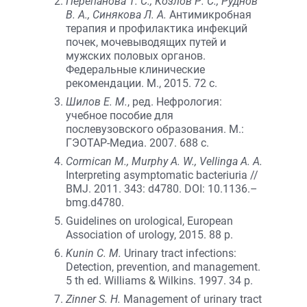
Перепанова Т. С., Козлов Р. С., Руднов
В. А., Синякова Л. А.
Антимикробная
терапия и профилактика инфекций
почек, мочевыводящих путей и
мужских половых органов.
Федеральные клинические
рекомендации. М., 2015. 72 с.
Шилов Е. М.
, ред. Нефрология:
учебное пособие для
послевузовского образования. М.:
ГЭОТАР-Медиа. 2007. 688 с.
Cormican M., Murphy A. W., Vellinga A. A.
Interpreting asymptomatic bacteriuria //
BMJ. 2011. 343: d4780. DOI: 10.1136.–
bmg.d4780.
Guidelines on urological, European
Association of urology, 2015. 88 p.
Kunin C. M.
Urinary tract infections:
Detection, prevention, and management.
5 th ed. Williams & Wilkins. 1997. 34 p.
Zinner S. H.
Management of urinary tract