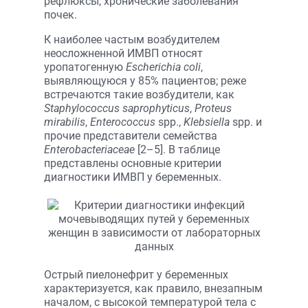
рефлюксы, хронические заболевания
почек.
К наиболее частым возбудителем
неосложненной ИМВП относят
уропатогенную
Escherichia coli
,
выявляющуюся у 85% пациентов; реже
встречаются такие возбудители, как
Staphylococcus saprophyticus
,
Proteus
mirabilis
,
Enterococcus
spp.,
Klebsiella
spp. и
прочие представители семейства
Enterobacteriaceae
[2–5]. В таблице
представлены основные критерии
диагностики ИМВП у беременных.
Острый пиелонефрит у беременных
характеризуется, как правило, внезапным
началом, с высокой температурой тела с