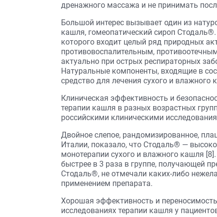
дренажного массажа и не принимать после
Большой интерес вызывает один из натур
кашля, гомеопатический сироп Стодаль®.
которого входит целый ряд природных а
противовоспалительным, противоотечным
актуально при острых респираторных забол
Натуральные компоненты, входящие в сос
средство для лечения сухого и влажного 
Клиническая эффективность и безопасно
терапии кашля в разных возрастных гру
российскими клиническими исследованиям
Двойное слепое, рандомизированное, пла
Италии, показало, что Стодаль® — высок
монотерапии сухого и влажного кашля [8
быстрее в 3 раза в группе, получающей п
Стодаль®, не отмечали каких-либо нежел
применением препарата.
Хорошая эффективность и переносимость
исследованиях терапии кашля у пациентов