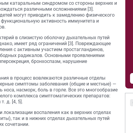
нным катаральным синдромом со стороны верхних и
вождаться различными осложнениями [3].
детей могут приводить к замедлению физического
т функциональную активность иммунитета и
ов.
ктерий в слизистую оболочку дыхательных путей
однако, имеет ряд ограничений [3]. Повреждающее
аления с активным участием простагландинов,
вободных радикалов. Основными проявлениями
иперсекреция, бронхоспазм, нарушение
ания в процесс вовлекаются различные отделы
терные симптомы заболевания (общие и местные) —
 носа, насморк, боль в горле. Все это многообразие
целого комплекса симптоматических препаратов:
 д. [4, 5].
и локализации воспаления как в верхних отделах
иты), так и в нижних отделах дыхательных путей
их сочетании.