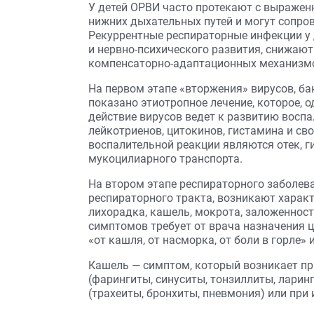
У детей ОРВИ часто протекают с выраже
нижних дыхательных путей и могут сопро
Рекуррентные респираторные инфекции у 
и нервно-психического развития, снижаю
компенсаторно-адаптационных механизм
На первом этапе «вторжения» вирусов, ба
показано этиотропное лечение, которое, 
действие вирусов ведет к развитию восп
лейкотриенов, цитокинов, гистамина и с
воспалительной реакции являются отек, г
мукоцилиарного транспорта.
На втором этапе респираторного заболев
респираторного тракта, возникают харак
лихорадка, кашель, мокрота, заложенность
симптомов требует от врача назначения 
«от кашля, от насморка, от боли в горле» и т.
Кашель — симптом, который возникает пр
(фарингиты, синуситы, тонзиллиты, ларинг
(трахеиты, бронхиты, пневмония) или при 