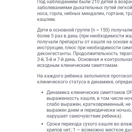
Под наблюдением были 210 детей в возрас
заболеваниями дыхательных путей легкой 
носа, горла, небных миндалин, гортани, т
кашлем.
Дети в основной группе (n = 150) получал
более 5 раз в день (при необходимости жа
получали препараты от кашля на основе 
инструкции, плюс при необходимости си
деконгестанты. Продолжительность терап
3-й, 5-й и 7-й день. Основная и контрольн
исходным клиническим симптомам.
На каждого ребенка заполнялся протокол
клинического статуса в динамике, опред
Динамика клинических симптомов ОРВ
выраженность кашля, в том числе ночн
слабо выражен, кратковременный, не 
выражен днем и периодически ночью,
нарушает самочувствие ребенка).
Сроки перехода сухого кашля во вла
хрипов нет; 1 — возможно жесткое дых