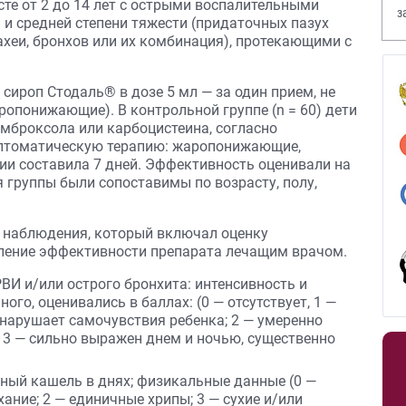
те от 2 до 14 лет с острыми воспалительными
з
и средней степени тяжести (придаточных пазух
В
рахеи, бронхов или их комбинация), протекающими с
и сироп Стодаль® в дозе 5 мл — за один прием, не
ропонижающие). В контрольной группе (n = 60) дети
амброксола или карбоцистеина, согласно
мптоматическую терапию: жаропонижающие,
ии составила 7 дней. Эффективность оценивали на
ая группы были сопоставимы по возрасту, полу,
 наблюдения, который включал оценку
еление эффективности препарата лечащим врачом.
И и/или острого бронхита: интенсивность и
ого, оценивались в баллах: (0 — отсутствует, 1 —
нарушает самочувствия ребенка; 2 — умеренно
 3 — сильно выражен днем и ночью, существенно
жный кашель в днях; физикальные данные (0 —
ание; 2 — единичные хрипы; 3 — сухие и/или