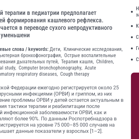
Н
 терапии в педиатрии предполагает
з
тей формирования кашлевого рефлекса.
К
ается в переводе сухого непродуктивного
 уменьшени
С
Г
евые слова / keywords:
Дети,
Клинические исследования,
ьютерная бронхофонография,
Острые воспалительные
С
левания дыхательных путей,
Терапия кашля,
Children,
cal study,
Computer bronchophonography,
Acute
mmatory respiratory diseases,
Cough therapy
кой Федерации ежегодно регистрируется около 25
русными инфекциями (ОРВИ) и гриппом, из них
чение проблемы ОРВИ у детей остается актуальным в
ия тактики терапии и реабилитации после
ей инфекционной заболеваемости ОРВИ, как и
вляют более 90%. По данным Роспотребнадзора в
гистрируется на уровне 75 000–85 000 случаев на
евышает данные показатели у взрослых [1–2].