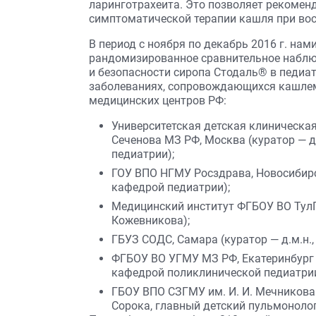
ларинготрахеита. Это позволяет рекомен
симптоматической терапии кашля при вос
В период с ноября по декабрь 2016 г. на
рандомизированное сравнительное наблю
и безопасности сиропа Стодаль® в педиа
заболеваниях, сопровождающихся кашлем
медицинских центров РФ:
Университетская детская клиническа
Сеченова МЗ РФ, Москва (куратор — д.м
педиатрии);
ГОУ ВПО НГМУ Росздрава, Новосибирск 
кафедрой педиатрии);
Медицинский институт ФГБОУ ВО ТулГУ,
Кожевникова);
ГБУЗ СОДС, Самара (куратор — д.м.н., 
ФГБОУ ВО УГМУ МЗ РФ, Екатеринбург (к
кафедрой поликлинической педиатрии
ГБОУ ВПО СЗГМУ им. И. И. Мечникова М
Сорока, главный детский пульмонолог