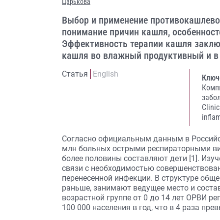
Царькова
Выбор и применение противокашлевой
понимание причин кашля, особеннос
Эффективность терапии кашля заключ
кашля во влажный продуктивный и в
Статья
English
Ключ
Комп
забо
Clini
infla
Согласно официальным данным в Российс
млн больных острыми респираторными ви
более половины составляют дети [1]. Изу
связи с необходимостью совершенствован
перенесенной инфекции. В структуре общ
раньше, занимают ведущее место и соста
возрастной группе от 0 до 14 лет ОРВИ ре
100 000 населения в год, что в 4 раза пр