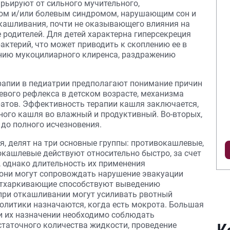
рьируют от сильного мучительного,
ом и/или болевым синдромом, нарушающим сон и
окашливания, почти не оказывающего влияния на
 родителей. Для детей характерна гиперсекреция
бактерий, что может приводить к скоплению ее в
ению мукоцилиарного клиренса, раздражению
рапии в педиатрии предполагают понимание причин
вого рефлекса в детском возрасте, механизма
атов. Эффективность терапии кашля заключается,
вного кашля во влажный и продуктивный. Во-вторых,
до полного исчезновения.
я, делят на три основные группы: противокашлевые,
кашлевые действуют относительно быстро, за счет
, однако длительность их применения
 они могут сопровождать нарушение эвакуации
Отхаркивающие способствуют выведению
 при откашливании могут усиливать рвотный
олитики назначаются, когда есть мокрота. Большая
ри их назначении необходимо соблюдать
статочного количества жидкости, проведение