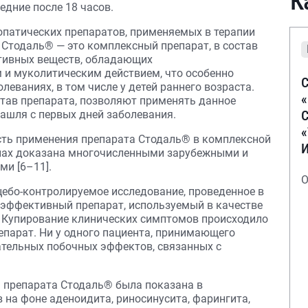
К
дние после 18 часов.
опатических препаратов, применяемых в терапии
 Стодаль® — это комплексный препарат, в состав
ктивных веществ, обладающих
 и муколитическим действием, что особенно
С
еваниях, в том числе у детей раннего возраста.
тав препарата, позволяют применять данное
С
кашля с первых дней заболевания.
сть применения препарата Стодаль® в комплексной
ппах доказана многочисленными зарубежными и
и [6–11].
О
цебо-контролируемое исследование, проведенное в
оэффективный препарат, используемый в качестве
]. Купирование клинических симптомов происходило
репарат. Ни у одного пациента, принимающего
ательных побочных эффектов, связанных с
 препарата Стодаль® была показана в
 на фоне аденоидита, риносинусита, фарингита,