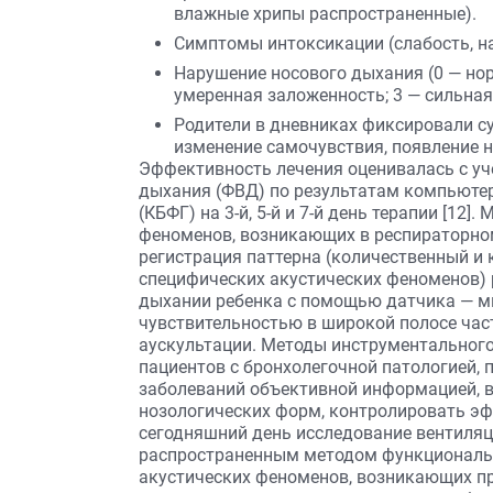
влажные хрипы распространенные).
Симптомы интоксикации (слабость, нар
Нарушение носового дыхания (0 — нор
умеренная заложенность; 3 — сильная
Родители в дневниках фиксировали су
изменение самочувствия, появление 
Эффективность лечения оценивалась с у
дыхания (ФВД) по результатам компьюте
(КБФГ) на 3-й, 5-й и 7-й день терапии [12
феноменов, возникающих в респираторно
регистрация паттерна (количественный и 
специфических акустических феноменов)
дыхании ребенка с помощью датчика — 
чувствительностью в широкой полосе час
аускультации. Методы инструментальног
пациентов с бронхолегочной патологией,
заболеваний объективной информацией, 
нозологических форм, контролировать эф
сегодняшний день исследование вентиляц
распространенным методом функциональн
акустических феноменов, возникающих п