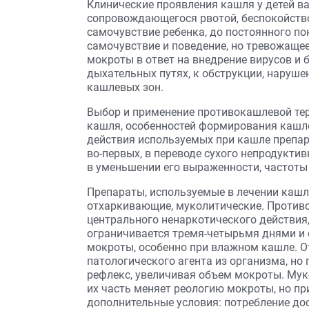
Клинические проявления кашля у детей ва
сопровождающегося рвотой, беспокойств
самочувствие ребенка, до постоянного п
самочувствие и поведение, но тревожащее
мокроты в ответ на внедрение вирусов и 
дыхательных путях, к обструкции, наруш
кашлевых зон.
Выбор и применение противокашлевой те
кашля, особенностей формирования кашле
действия используемых при кашле препар
во-первых, в переводе сухого непродукти
в уменьшении его выраженности, частоты 
Препараты, используемые в лечении кашл
отхаркивающие, муколитические. Противо
центрального ненаркотического действия
ограничивается тремя-четырьмя днями и
мокроты, особенно при влажном кашле. 
патологического агента из организма, но
рефлекс, увеличивая объем мокроты. Мук
их часть меняет реологию мокроты, но п
дополнительные условия: потребление до