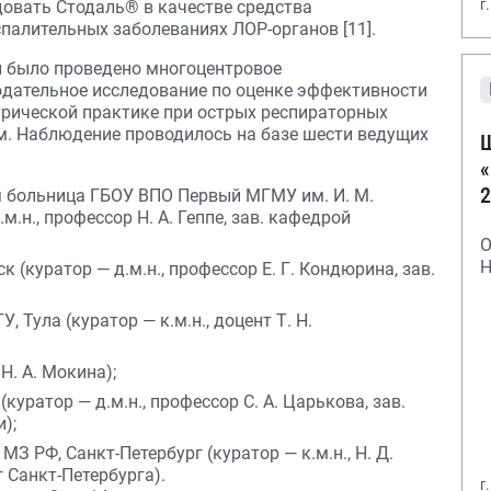
г
довать Стодаль® в качестве средства
палительных заболеваниях ЛОР-органов [11].
ми было проведено многоцентровое
дательное исследование по оценке эффективности
трической практике при острых респираторных
. Наблюдение проводилось на базе шести ведущих
Ш
«
2
я больница ГБОУ ВПО Первый МГМУ им. И. М.
.н., профессор Н. А. Геппе, зав. кафедрой
О
Н
(куратор — д.м.н., профессор Е. Г. Кондюрина, зав.
 Тула (куратор — к.м.н., доцент Т. Н.
Н. А. Мокина);
уратор — д.м.н., профессор С. А. Царькова, зав.
);
З РФ, Санкт-Петербург (куратор — к.м.н., Н. Д.
 Санкт-Петербурга).
г