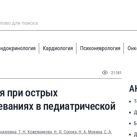
ндокринология
Кардиология
Психоневрология
Онк
21181
А
я при острых
Т
еваниях в педиатрической
Д
Б
Кондюрина,
Т. Н. Кожевникова,
Н. Д. Сорока,
Н. А. Мокина,
С. А.
Д