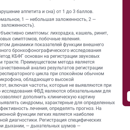
ушение аппетита и сна) от 1 до 3 баллов.
мальное, 1 — небольшая заложенность, 2 —
 заложенность).
бъективно симптомы: лихорадка, кашель, ринит,
новых симптомов, побочные явления.
четом динамики показателей функции внешнего
рного бронхофонографического исследования
]. Метод КБФГ основан на регистрации звуковых
м тракте. Преимуществом метода является
качественный анализ результатов регистрации
 респираторного цикла при спокойном обычном
микрофона, обладающего высокой
тот, включая частоты, которые не выявляются при
о исследования ФВД являются обязательными для
 позволяют дополнить клиническую картину
выявлять синдромы, характерные для определенных
фективность лечения, определять прогноз. На
ионной функции легких является наиболее
ой диагностики. Регистрация специфических
ри дыхании, — дыхательных шумов —