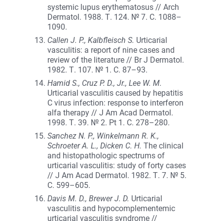
systemic lupus erythematosus // Arch
Dermatol. 1988. Т. 124. № 7. С. 1088–
1090.
Callen J. P., Kalbfleisch S.
Urticarial
vasculitis: a report of nine cases and
review of the literature // Br J Dermatol.
1982. Т. 107. № 1. С. 87–93.
Hamid S., Cruz P. D., Jr., Lee W. M.
Urticarial vasculitis caused by hepatitis
C virus infection: response to interferon
alfa therapy // J Am Acad Dermatol.
1998. Т. 39. № 2. Pt 1. С. 278–280.
Sanchez N. P., Winkelmann R. K.,
Schroeter A. L., Dicken C. H.
The clinical
and histopathologic spectrums of
urticarial vasculitis: study of forty cases
// J Am Acad Dermatol. 1982. Т. 7. № 5.
С. 599–605.
Davis M. D., Brewer J. D.
Urticarial
vasculitis and hypocomplementemic
urticarial vasculitis syndrome //