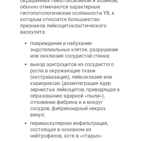
окрашенных гематоксилином и эозином,
обычно отмечаются характерные
гистопатологические особенности УВ, к
которым относится большинство
признаков лейкоцитокластического
васкулита:
повреждение и набухание
эндотелиальных клеток, разрушение
или окклюзия сосудистой стенки;
выход эритроцитов из сосудистого
русла в окружающие ткани
(экстравазация), лейкоклазия или
кариорексис (дезинтеграция ядер
зернистых лейкоцитов, приводящая к
образованию ядерной «пыли»),
отложение фибрина в и вокруг
сосудов, фибриноидный некроз
венул;
периваскулярная инфильтрация,
состоящая в основном из
нейтрофилов, хотя в «старых»