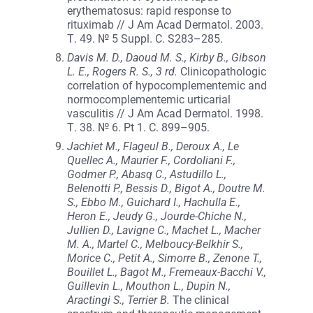
erythematosus: rapid response to
rituximab // J Am Acad Dermatol. 2003.
Т. 49. № 5 Suppl. С. S283–285.
Davis M. D., Daoud M. S., Kirby B., Gibson
L. E., Rogers R. S., 3 rd.
Clinicopathologic
correlation of hypocomplementemic and
normocomplementemic urticarial
vasculitis // J Am Acad Dermatol. 1998.
Т. 38. № 6. Pt 1. С. 899–905.
Jachiet M., Flageul B., Deroux A., Le
Quellec A., Maurier F., Cordoliani F.,
Godmer P., Abasq C., Astudillo L.,
Belenotti P., Bessis D., Bigot A., Doutre M.
S., Ebbo M., Guichard I., Hachulla E.,
Heron E., Jeudy G., Jourde-Chiche N.,
Jullien D., Lavigne C., Machet L., Macher
M. A., Martel C., Melboucy-Belkhir S.,
Morice C., Petit A., Simorre B., Zenone T.,
Bouillet L., Bagot M., Fremeaux-Bacchi V.,
Guillevin L., Mouthon L., Dupin N.,
Aractingi S., Terrier B.
The clinical