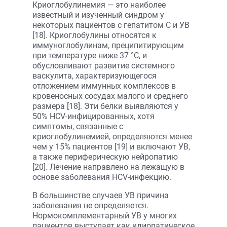
Криоглобулинемия — это наиболее
известный и изученный синдром у
некоторых пациентов с гепатитом С и УВ
[18]. Криоглобулины относятся к
иммуноглобулинам, преципитирующим
при температуре ниже 37 °C, и
обусловливают развитие системного
васкулита, характеризующегося
отложением иммунных комплексов в
кровеносных сосудах малого и среднего
размера [18]. Эти белки выявляются у
50% HCV-инфицированных, хотя
симптомы, связанные с
криоглобулинемией, определяются менее
чем у 15% пациентов [19] и включают УВ,
а также периферическую нейропатию
[20]. Лечение направлено на лежащую в
основе заболевания HCV-инфекцию.
В большинстве случаев УВ причина
заболевания не определяется.
Нормокомплементарный УВ у многих
пациентов выступает как идиопатическое