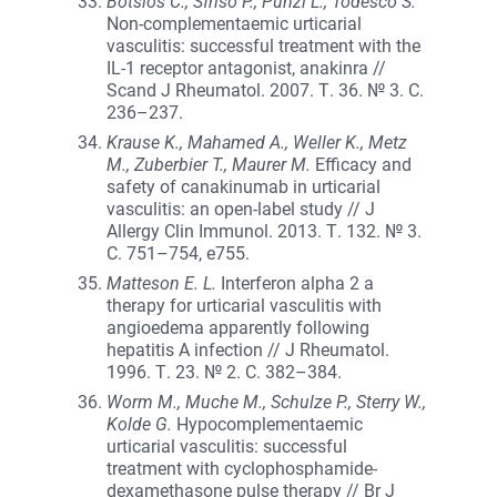
Botsios C., Sfriso P., Punzi L., Todesco S.
Non-complementaemic urticarial
vasculitis: successful treatment with the
IL-1 receptor antagonist, anakinra //
Scand J Rheumatol. 2007. Т. 36. № 3. С.
236–237.
Krause K., Mahamed A., Weller K., Metz
M., Zuberbier T., Maurer M.
Efficacy and
safety of canakinumab in urticarial
vasculitis: an open-label study // J
Allergy Clin Immunol. 2013. Т. 132. № 3.
С. 751–754, e755.
Matteson E. L.
Interferon alpha 2 a
therapy for urticarial vasculitis with
angioedema apparently following
hepatitis A infection // J Rheumatol.
1996. Т. 23. № 2. С. 382–384.
Worm M., Muche M., Schulze P., Sterry W.,
Kolde G.
Hypocomplementaemic
urticarial vasculitis: successful
treatment with cyclophosphamide-
dexamethasone pulse therapy // Br J