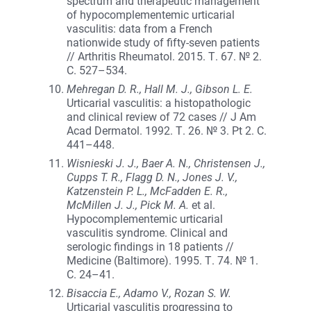
spectrum and therapeutic management
of hypocomplementemic urticarial
vasculitis: data from a French
nationwide study of fifty-seven patients
// Arthritis Rheumatol. 2015. Т. 67. № 2.
С. 527–534.
Mehregan D. R., Hall M. J., Gibson L. E.
Urticarial vasculitis: a histopathologic
and clinical review of 72 cases // J Am
Acad Dermatol. 1992. Т. 26. № 3. Pt 2. С.
441–448.
Wisnieski J. J., Baer A. N., Christensen J.,
Cupps T. R., Flagg D. N., Jones J. V.,
Katzenstein P. L., McFadden E. R.,
McMillen J. J., Pick M. A.
et al.
Hypocomplementemic urticarial
vasculitis syndrome. Clinical and
serologic findings in 18 patients //
Medicine (Baltimore). 1995. Т. 74. № 1.
С. 24–41.
Bisaccia E., Adamo V., Rozan S. W.
Urticarial vasculitis progressing to