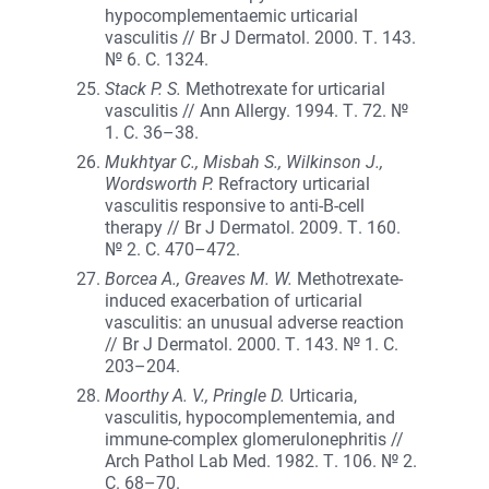
hypocomplementaemic urticarial
vasculitis // Br J Dermatol. 2000. Т. 143.
№ 6. С. 1324.
Stack P. S.
Methotrexate for urticarial
vasculitis // Ann Allergy. 1994. Т. 72. №
1. С. 36–38.
Mukhtyar C., Misbah S., Wilkinson J.,
Wordsworth P.
Refractory urticarial
vasculitis responsive to anti-B-cell
therapy // Br J Dermatol. 2009. Т. 160.
№ 2. С. 470–472.
Borcea A., Greaves M. W.
Methotrexate-
induced exacerbation of urticarial
vasculitis: an unusual adverse reaction
// Br J Dermatol. 2000. Т. 143. № 1. С.
203–204.
Moorthy A. V., Pringle D.
Urticaria,
vasculitis, hypocomplementemia, and
immune-complex glomerulonephritis //
Arch Pathol Lab Med. 1982. Т. 106. № 2.
С. 68–70.