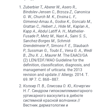
Zuberbier T., Aberer W., Asero R.,
Bindslev-Jensen C., Brzoza Z., Canonica
G. W., Church M. K., Ensina L. F.,
Gimenez-Arnau A., Godse K., Goncalo M.,
Grattan C., Hebert J., Hide M., Kaplan A.,
Kapp A., Abdul Latiff A. H., Mathelier-
Fusade P., Metz M., Nast A., Saini S. S.,
Sanchez-Borges M., Schmid-
Grendelmeier P., Simons F. E., Staubach
P., Sussman G., Toubi E., Vena G. A., Wedi
B., Zhu X. J., Maurer M.
The EAACI/GA
(2) LEN/EDF/WAO Guideline for the
definition, classification, diagnosis, and
management of urticaria: the 2013
revision and update // Allergy. 2014. Т.
69. № 7. С. 868–887.
Колхир П. В., Олисова О. Ю., Кочергин
Н. Г.
Синдром гипокомплементарного
уртикарного васкулита в дебюте
системной красной волчанки //
Вестник дерматологии и