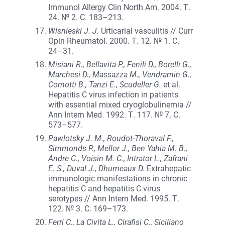
Immunol Allergy Clin North Am. 2004. Т.
24. № 2. С. 183–213.
Wisnieski J. J.
Urticarial vasculitis // Curr
Opin Rheumatol. 2000. Т. 12. № 1. С.
24–31.
Misiani R., Bellavita P., Fenili D., Borelli G.,
Marchesi D., Massazza M., Vendramin G.,
Comotti B., Tanzi E., Scudeller G.
et al.
Hepatitis C virus infection in patients
with essential mixed cryoglobulinemia //
Ann Intern Med. 1992. Т. 117. № 7. С.
573–577.
Pawlotsky J. M., Roudot-Thoraval F.,
Simmonds P., Mellor J., Ben Yahia M. B.,
Andre C., Voisin M. C., Intrator L., Zafrani
E. S., Duval J., Dhumeaux D.
Extrahepatic
immunologic manifestations in chronic
hepatitis C and hepatitis C virus
serotypes // Ann Intern Med. 1995. Т.
122. № 3. С. 169–173.
Ferri C., La Civita L., Cirafisi C., Siciliano