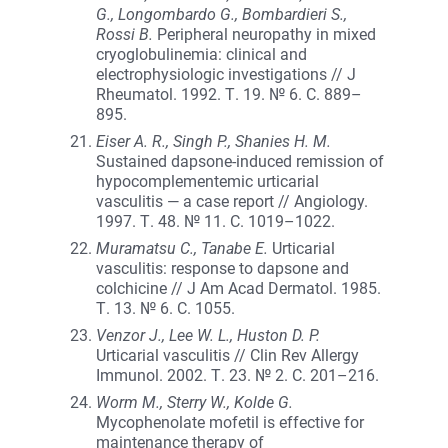
G., Longombardo G., Bombardieri S.,
Rossi B.
Peripheral neuropathy in mixed
cryoglobulinemia: clinical and
electrophysiologic investigations // J
Rheumatol. 1992. Т. 19. № 6. С. 889–
895.
Eiser A. R., Singh P., Shanies H. M.
Sustained dapsone-induced remission of
hypocomplementemic urticarial
vasculitis — a case report // Angiology.
1997. Т. 48. № 11. С. 1019–1022.
Muramatsu C., Tanabe E.
Urticarial
vasculitis: response to dapsone and
colchicine // J Am Acad Dermatol. 1985.
Т. 13. № 6. С. 1055.
Venzor J., Lee W. L., Huston D. P.
Urticarial vasculitis // Clin Rev Allergy
Immunol. 2002. Т. 23. № 2. С. 201–216.
Worm M., Sterry W., Kolde G.
Mycophenolate mofetil is effective for
maintenance therapy of