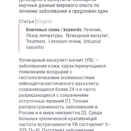
научные данные мирового опыта по
лечению заболевания и предложен един
Статья
English
Ключевые слова / keywords:
Лечение,
Обзор литературы,
Уртикарный васкулит,
Treatment,
Literature review,
Urticarial
vasculitis
Уртикарный васкулит/ангиит (УВ) —
заболевание кожи, характеризующееся
появлением волдырей с
гистологическими особенностями
лейкоцитокластического васкулита,
сохраняющихся более 24 ч и часто
разрешающихся с сохранением
остаточных явлений [1]. Точная
распространенность заболевания в
России и в мире неизвестна [2]. Среди
больных хронической крапивницей
частота встречаемости УВ составляет 5–
20% [3–6]. Патогенез заболевания