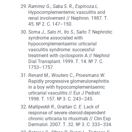
Ramirez G., Saba S. R., Espinoza L.
Hypocomplementemic vasculitis and
renal involvement // Nephron. 1987. Т.
45. № 2. С. 147–150.
Soma J., Sato H., Ito S., Saito T.
Nephrotic
syndrome associated with
hypocomplementaemic urticarial
vasculitis syndrome: successful
treatment with cyclosporin A // Nephrol
Dial Transplant. 1999. Т. 14. № 7. С.
1753–1757.
Renard M., Wouters C., Proesmans W.
Rapidly progressive glomerulonephritis
in a boy with hypocomplementaemic
urticarial vasculitis // Eur J Pediatr.
1998. Т. 157. № 3. С. 243–245.
Mallipeddi R., Grattan C. E.
Lack of
response of severe steroid-dependent
chronic urticaria to rituximab // Clin Exp
Dermatol. 2007. Т. 32. № 3. С. 333–334.