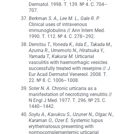
Dermatol. 1998. Т. 139. № 4. С. 704–
707.
Berkman S. A., Lee M. L., Gale R. P.
Clinical uses of intravenous
immunoglobulins // Ann Intern Med.
1990. Т. 112. № 4. С. 278–292.
Demitsu T., Yoneda K., Iida E., Takada M.,
Azuma R., Umemoto N., Hiratsuka Y.,
Yamada T., Kakurai M.
Urticarial
vasculitis with haemorrhagic vesicles
successfully treated with reserpine // J
Eur Acad Dermatol Venereol. 2008. Т.
22. № 8. С. 1006–1008.
Soter N. A.
Chronic urticaria as a
manifestation of necrotizing venulitis //
N Engl J Med. 1977. Т. 296. № 25. С.
1440–1442.
Soylu A., Kavukcu S., Uzuner N., Olgac N.,
Karaman O., Ozer E.
Systemic lupus
erythematosus presenting with
normocomplementemic urticarial