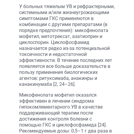
У больных тяжелым УВ и рефрактерными,
системными и/или жизнеугрожающими
симптомами ГКС применяются в
комбинации с другими препаратами (в
порядке предпочтения): микофенолата
мофетил, метотрексат, азатиоприн и
циклоспорин. Циклофосфамид
назначается редко из-за потенциальной
токсичности и недостаточной
эффективности. В течение последних лет
появляется все больше доказательств в
пользу применения биологических
агентов: ритуксимаба, анакинры и
канакинумаба [2, 24–26].
Микофенолата мофетил оказался
эффективен в лечении синдрома
гипокомлементарного УВ в качестве
поддерживающей терапии после
достижения контроля болезни с
помощью ГКС и циклофосфамида [24].
Рекомендуемые дозы: 0,5–1 г два раза в