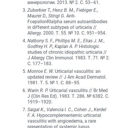
венерологии. 2013. № 2. С. 53–61.
Zuberbier T., Henz B. M., Fiebiger E.,
Maurer D., Stingl G.
Anti-
FcepsilonRIalpha serum autoantibodies
in different subtypes of urticaria //
Allergy. 2000. Т. 55. № 10. С. 951–954.
Natbony S. F., Phillips M. E., Elias J. M.,
Godfrey H. P., Kaplan A. P.
Histologic
studies of chronic idiopathic urticaria //
J Allergy Clin Immunol. 1983. Т. 71. № 2.
С. 177–183.
Monroe E. W.
Urticarial vasculitis: an
updated review // J Am Acad Dermatol.
1981. Т. 5. № 1. С. 88–95.
Warin R. P.
Urticarial vasculitis // Br Med
J (Clin Res Ed). 1983. Т. 286. № 6382. С.
1919–1920.
Saigal K., Valencia I. C., Cohen J., Kerdel
F. A.
Hypocomplementemic urticarial
vasculitis with angioedema, a rare
presentation of systemic lupus