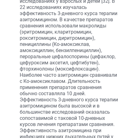
исследованиях у взрослых и детей [32]. В
22 исследованиях изучалась
эффективность 3-дневного курса терапии
азитромицином. В качестве препаратов
сравнения использовали макролиды
(эритромицин, кларитромицин,
рокситромицин, диритромицин),
пенициллины (Ко-амоксиклав,
амоксициллин, бензилпенициллин),
пероральные цефалоспорины (цефаклор,
цефуроксим аксетил, цефтибутен),
фторхинолоны (моксифлоксацин).
Наиболее часто азитромицин сравнивали
с Ко-амоксиклавом. Длительность
применения препаратов сравнения
обычно составляла 10 дней.
Эффективность 3-дневного курса терапии
азитромицином была высокой и в
большинстве исследований оказалась
сопоставимой с таковой 10-дневных
курсов лечения препаратами сравнения.
Эффективность азитромицина при
инфекциях нижних дыхательных путей у