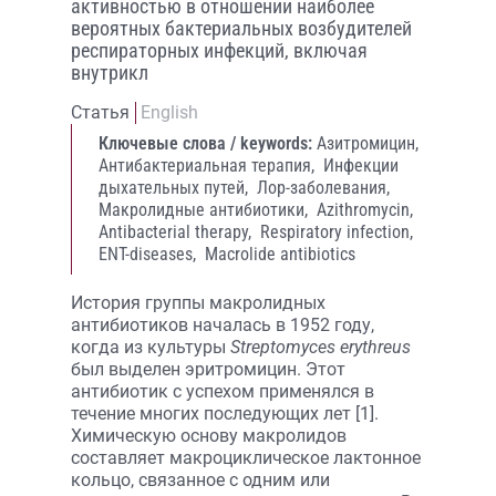
активностью в отношении наиболее
вероятных бактериальных возбудителей
респираторных инфекций, включая
внутрикл
Статья
English
Ключевые слова / keywords:
Азитромицин,
Антибактериальная терапия,
Инфекции
дыхательных путей,
Лор-заболевания,
Макролидные антибиотики,
Azithromycin,
Antibacterial therapy,
Respiratory infection,
ENT-diseases,
Macrolide antibiotics
История группы макролидных
антибиотиков началась в 1952 году,
когда из культуры
Streptomyces erythreus
был выделен эритромицин. Этот
антибиотик с успехом применялся в
течение многих последующих лет [1].
Химическую основу макролидов
составляет макроциклическое лактонное
кольцо, связанное с одним или