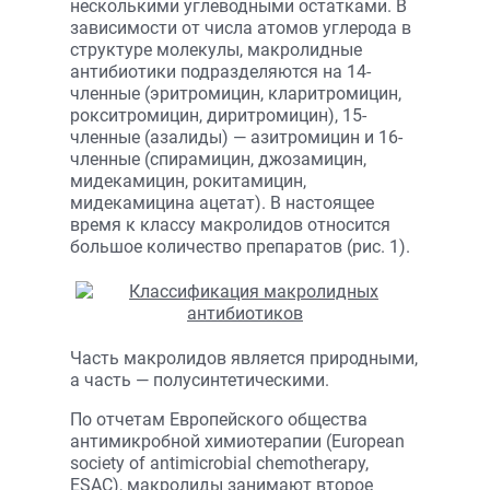
несколькими углеводными остатками. В
зависимости от числа атомов углерода в
структуре молекулы, макролидные
антибиотики подразделяются на 14-
членные (эритромицин, кларитромицин,
рокситромицин, диритромицин), 15-
членные (азалиды) — азитромицин и 16-
членные (спирамицин, джозамицин,
мидекамицин, рокитамицин,
мидекамицина ацетат). В настоящее
время к классу макролидов относится
большое количество препаратов (рис. 1).
Часть макролидов является природными,
а часть — полусинтетическими.
По отчетам Европейского общества
антимикробной химиотерапии (European
society of antimicrobial chemotherapy,
ESAC), макролиды занимают второе