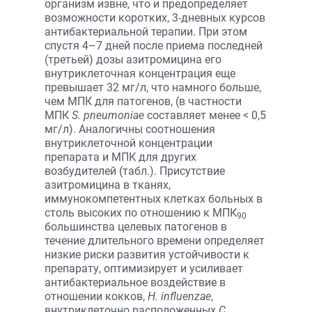
организм извне, что и предопределяет
возможности коротких, 3-дневных курсов
антибактериальной терапии. При этом
спустя 4–7 дней после приема последней
(третьей) дозы азитромицина его
внутриклеточная концентрация еще
превышает 32 мг/л, что намного больше,
чем МПК для патогенов, (в частности
МПК
S. pneumoniae
составляет менее < 0,5
мг/л). Аналогичны соотношения
внутриклеточной концентрации
препарата и МПК для других
возбудителей (табл.). Присутствие
азитромицина в тканях,
иммунокомпетентных клетках больных в
столь высоких по отношению к МПК
90
большинства целевых патогенов в
течение длительного времени определяет
низкие риски развития устойчивости к
препарату, оптимизирует и усиливает
антибактериальное воздействие в
отношении кокков,
H. influenzae
,
внутриклеточно расположенных
С.