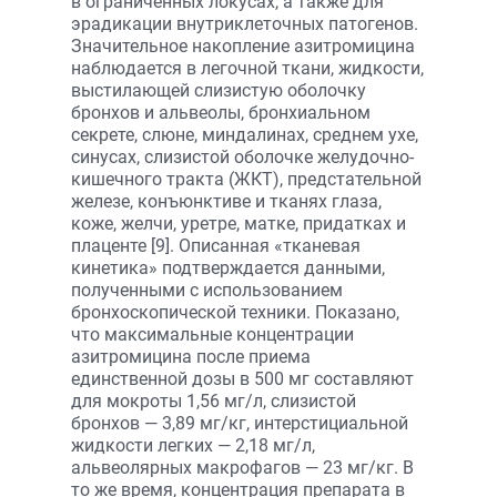
в ограниченных локусах, а также для
эрадикации внутриклеточных патогенов.
Значительное накопление азитромицина
наблюдается в легочной ткани, жидкости,
выстилающей слизистую оболочку
бронхов и альвеолы, бронхиальном
секрете, слюне, миндалинах, среднем ухе,
синусах, слизистой оболочке желудочно-
кишечного тракта (ЖКТ), предстательной
железе, конъюнктиве и тканях глаза,
коже, желчи, уретре, матке, придатках и
плаценте [9]. Описанная «тканевая
кинетика» подтверждается данными,
полученными с использованием
бронхоскопической техники. Показано,
что максимальные концентрации
азитромицина после приема
единственной дозы в 500 мг составляют
для мокроты 1,56 мг/л, слизистой
бронхов — 3,89 мг/кг, интерстициальной
жидкости легких — 2,18 мг/л,
альвеолярных макрофагов — 23 мг/кг. В
то же время, концентрация препарата в