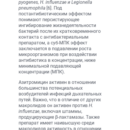
pyogenes, H. influenzae и Legionella
pneumophila
[6]. Под
постантибиотическим эффектом
понимают персистирующее
ингибирование жизнедеятельности
бактерий после их кратковременного
контакта с антибактериальным
препаратом, а суб-МПК эффект
заключается в подавлении роста
микроорганизмов при воздействии
антибиотика в концентрации, ниже
минимальной подавляющей
концентрации (МПК).
Азитромицин активен в отношении
большинства потенциальных
возбудителей инфекций дыхательных
путей. Важно, что в отличие от других
макролидов он активен против
H.
influenzae
, включая штаммы,
продуцирующие β-лактамазы. Также
препарат имеет наивысшую среди
макролидов активность в отношении