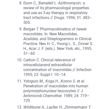
Dunn C., Barradell L.
Azithromycin: a
review of its pharmacologal properties
and use as 3-ay therapy in respiratory
tract infections // Drugs. 1996; 51: 483–
505.
Bergan T.
Pharmacokinetics of newer
macrolides. In: New Macrolides,
Azalides, and Streptogramins in Clinical
Practice. Neu H. C., Young L. S., Zinner S.
H., Acar J. F. (eds.). New York, etc., 1995.
51–60.
Carbon C.
Clinical relevance of
intracellularand extracellular
concentration of macrolides // Infection
1995; 23: Suppl I: 10–14.
Yshiguro M., Koga H., Konno S.
et al.
Penetration of macrolides into human
polymorphonuclear leucocytes // J
Antimicrob Chemother. 1989; 24: 719–
729.
Wildfeurer A., Laufen H., Zimmermann T.