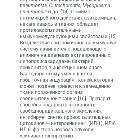
рneumoniae, C. trachomatis, Mycoplasma
pneumoniae
и др. [14]. Помимо
антимикробного действия, азитромицин,
накапливаясь в тканях, обладает
противовоспалительными,
иммуномодулирующими свойствами [15].
Воздействие азитромицина на иммунную
систему начинается с подавляющего
влияния на диапедез активированных
липополисахаридами бактерий
лейкоцитов в инфекционном очаге.
Благодаря этому уменьшается
избыточная индурация тканей, которая
может позднее привести к замещению
ткани пораженного органа
соединительной тканью [16]. Препарат
способен подавлять активность
свободнорадикального окисления,
ингибирует синтез провоспалительных
цитокинов — интерлейкина-1 (ИЛ-1), ИЛ-6,
ИЛ-8, фактора некроза опухоли,
усиливает экспрессию