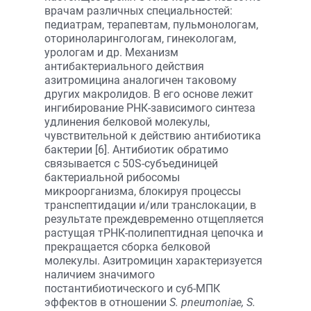
врачам различных специальностей:
педиатрам, терапевтам, пульмонологам,
оториноларингологам, гинекологам,
урологам и др. Механизм
антибактериального действия
азитромицина аналогичен таковому
других макролидов. В его основе лежит
ингибирование РНК-зависимого синтеза
удлинения белковой молекулы,
чувствительной к действию антибиотика
бактерии [6]. Антибиотик обратимо
связывается с 50S-субъединицей
бактериальной рибосомы
микроорганизма, блокируя процессы
транспептидации и/или транслокации, в
результате преждевременно отщепляется
растущая тРНК-полипептидная цепочка и
прекращается сборка белковой
молекулы. Азитромицин характеризуется
наличием значимого
постантибиотического и суб-МПК
эффектов в отношении
S. pneumoniae, S.