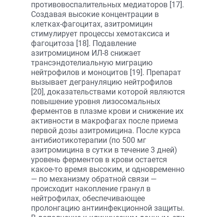
противовоспалительных медиаторов [17].
Создавая высокие концентрации в
клетках-фагоцитах, азитромицин
стимулирует процессы хемотаксиса и
фагоцитоза [18]. Подавление
азитромицином ИЛ-8 снижает
трансэндотелиальную миграцию
нейтрофилов и моноцитов [19]. Препарат
вызывает дегрануляцию нейтрофилов
[20], доказательствами которой являются
повышение уровня лизосомальных
ферментов в плазме крови и снижение их
активности в макрофагах после приема
первой дозы азитромицина. После курса
антибиотикотерапии (по 500 мг
азитромицина в сутки в течение 3 дней)
уровень ферментов в крови остается
какое-то время высоким, и одновременно
— по механизму обратной связи —
происходит накопление гранул в
нейтрофилах, обеспечивающее
пролонгацию антиинфекционной защиты.