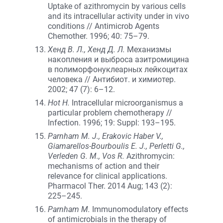
Uptake of azithromycin by various cells
and its intracellular activity under in vivo
conditions // Antimicrob Agents
Chemother. 1996; 40: 75–79.
Хенд В. Л., Хенд Д. Л.
Механизмы
накопления и выброса азитромицина
в полиморфонуклеарных лейкоцитах
человека // Антибиот. и химиотер.
2002; 47 (7): 6–12.
Hot H.
Intracellular microorganismus a
particular problem chemotherapy //
Infection. 1996; 19: Suppl: 193–195.
Parnham M. J., Erakovic Haber V.,
Giamarellos-Bourboulis E. J., Perletti G.,
Verleden G. M., Vos R.
Azithromycin:
mechanisms of action and their
relevance for clinical applications.
Pharmacol Ther. 2014 Aug; 143 (2):
225–245.
Parnham M.
Immunomodulatory effects
of antimicrobials in the therapy of