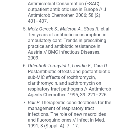
Antimicrobial Consumption (ESAC):
outpatient antibiotic use in Europe // J
Antimicrob Chemother. 2006; 58 (2):
401–407.
Metz-Gercek S., Maieron A., Strau R.
et al.
Ten years of antibiotic consumption in
ambulatory care: Trends in prescribing
practice and antibiotic resistance in
Austria // BMC Infectious Diseases.
2009.
Odenholt-Tornqvist I., Lowdin E., Cars O.
Postantibiotic effects and postantibiotic
sub-MIC effects of roxithromycin,
clarithromycin, and azithromycin on
respiratory tract pathogens //
Antimicrob
Agents Chemother. 1995; 39: 221–226.
Ball P.
Therapeutic considerations for the
management of respiratory tract
infections. The role of new macrolides
and fluoroquinolones // Infect In Med.
1991; 8 (Suppl. A): 7–17.