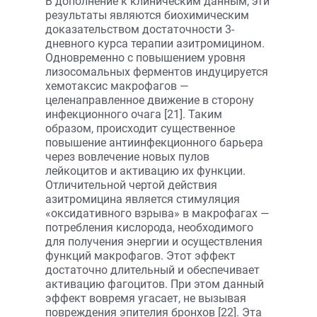
В дополнение к клиническим данным, эти
результаты являются биохимическим
доказательством достаточности 3-
дневного курса терапии азитромицином.
Одновременно с повышением уровня
лизосомальных ферментов индуцируется
хемотаксис макрофагов —
целенаправленное движение в сторону
инфекционного очага [21]. Таким
образом, происходит существенное
повышение антиинфекционного барьера
через вовлечение новых пулов
лейкоцитов и активацию их функции.
Отличительной чертой действия
азитромицина является стимуляция
«оксидативного взрыва» в макрофагах —
потребления кислорода, необходимого
для получения энергии и осуществления
функций макрофагов. Этот эффект
достаточно длительный и обеспечивает
активацию фагоцитов. При этом данный
эффект вовремя угасает, не вызывая
повреждения эпителия бронхов [22]. Эта