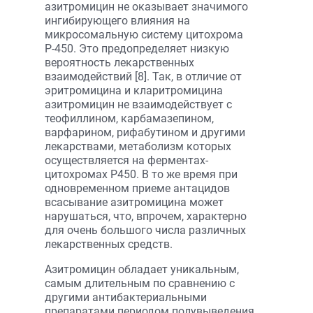
азитромицин не оказывает значимого
ингибирующего влияния на
микросомальную систему цитохрома
Р-450. Это предопределяет низкую
вероятность лекарственных
взаимодействий [8]. Так, в отличие от
эритромицина и кларитромицина
азитромицин не взаимодействует с
теофиллином, карбамазепином,
варфарином, рифабутином и другими
лекарствами, метаболизм которых
осуществляется на ферментах-
цитохромах Р450. В то же время при
одновременном приеме антацидов
всасывание азитромицина может
нарушаться, что, впрочем, характерно
для очень большого числа различных
лекарственных средств.
Азитромицин обладает уникальным,
самым длительным по сравнению с
другими антибактериальными
препаратами периодом полувыведения,