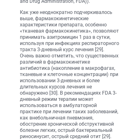
and Drug Administration, FDA)).
Как уже неоднократно подчеркивалось
выше, фармакокинетические
характеристики препарата, особенно
«тканевая фармакокинетика», позволяют
принимать азитромицин 1 раз в сутки,
используя при инфекциях респираторного
тракта 3-дневный курс лечения [29].
Очень важно отметить, что существенных
различий в фармакокинетике
антибиотика (накопление в макрофагах,
тканевые и клеточные концентрации) при
использовании 3-дневных и более
длительных курсов лечения не
обнаружено [30]. В рекомендациях FDA 3-
дневный режим терапии может
использоваться в амбулаторной
практике при лечении таких заболеваний,
как внебольничная пневмония,
обострение хронической обструктивной
болезни легких, острый бактериальный
риносинусит, острый средний отит [29].