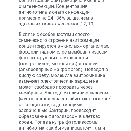
концентрации азитромицина именно в
очаге инфекции. Концентрация
антибиотика в очагах инфекции
примерно на 24–36% выше, чем в
здоровых тканях человека [12, 13].
В связи с особенностями своего
химического строения азитромицин
концентрируется в «кислых» органеллах,
фосфолипидном слое мембран лизосом
фагоцитирующих клеток крови
(нейтрофилов, моноцитов) и тканей
(альвеолярных макрофагов). Попадая в
кислую среду, молекула азитромицина
изменяет электрический заряд и не
может свободно проходить через
мембраны. Благодаря слиянию лизосом
(место накопления антибиотика в клетке)
с фагоцитами, содержащими
захваченные бактерии, происходит
образование фаголизосом в клетках
крови. Попав внутрь фаголизосомы,
антибиотик как бы «запирается» там и