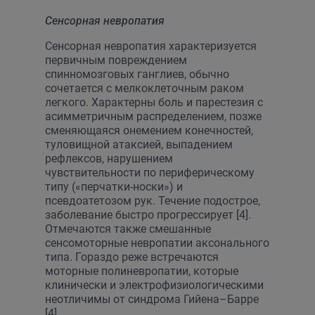
Сенсорная невропатия
Сенсорная невропатия характеризуется
первичным повреждением
спинномозговых ганглиев, обычно
сочетается с мелкоклеточным раком
легкого. Характерны боль и парестезия с
асимметричным распределением, позже
сменяющаяся онемением конечностей,
туловищной атаксией, выпадением
рефлексов, нарушением
чувствительности по периферическому
типу («перчатки-носки») и
псевдоатетозом рук. Течение подострое,
заболевание быстро прогрессирует [4].
Отмечаются также смешанные
сенсомоторные невропатии аксонального
типа. Гораздо реже встречаются
моторные полиневропатии, которые
клинически и электрофизиологическими
неотличимы от синдрома Гийена–Барре
[4].