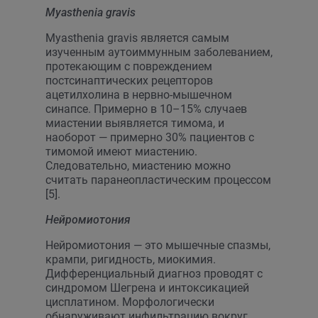
Myasthenia gravis
Myasthenia gravis является самым
изученным аутоиммунным заболеванием,
протекающим с повреждением
постсинаптических рецепторов
ацетилхолина в нервно-мышечном
синапсе. Примерно в 10–15% случаев
миастении выявляется тимома, и
наоборот — примерно 30% пациентов с
тимомой имеют миастению.
Следовательно, миастению можно
считать паранеопластическим процессом
[5].
Нейромиотония
Нейромиотония — это мышечные спазмы,
крампи, ригидность, миокимия.
Дифференциальный диагноз проводят с
синдромом Шегрена и интоксикацией
цисплатином. Морфологически
обнаруживают инфильтрацию вокруг