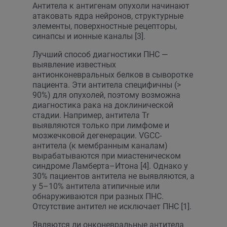
Антитела к антигенам опухоли начинают
атаковать ядра нейронов, структурные
элементы, поверхностные рецепторы,
синапсы и ионные каналы [3].
Лучший способ диагностики ПНС —
выявление известных
антионконевральных белков в сыворотке
пациента. Эти антитела специфичны (>
90%) для опухолей, поэтому возможна
диагностика рака на доклинической
стадии. Например, антитела Tr
выявляются только при лимфоме и
мозжечковой дегенерации. VGCC-
антитела (к мембранным каналам)
вырабатываются при миастеническом
синдроме Ламберта–Итона [4]. Однако у
30% пациентов антитела не выявляются, а
у 5–10% антитела атипичные или
обнаруживаются при разных ПНС.
Отсутствие антител не исключает ПНС [1].
Являются ли онконевральные антитела