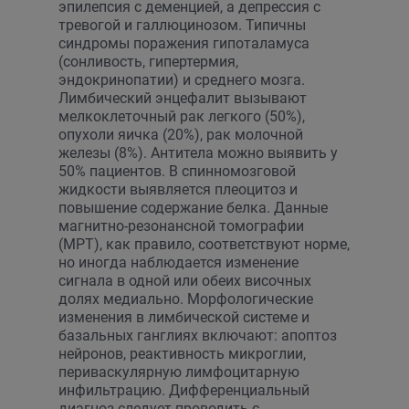
эпилепсия с деменцией, а депрессия с
тревогой и галлюцинозом. Типичны
синдромы поражения гипоталамуса
(сонливость, гипертермия,
эндокринопатии) и среднего мозга.
Лимбический энцефалит вызывают
мелкоклеточный рак легкого (50%),
опухоли яичка (20%), рак молочной
железы (8%). Антитела можно выявить у
50% пациентов. В спинномозговой
жидкости выявляется плеоцитоз и
повышение содержание белка. Данные
магнитно-резонансной томографии
(МРТ), как правило, соответствуют норме,
но иногда наблюдается изменение
сигнала в одной или обеих височных
долях медиально. Морфологические
изменения в лимбической системе и
базальных ганглиях включают: апоптоз
нейронов, реактивность микроглии,
периваскулярную лимфоцитарную
инфильтрацию. Дифференциальный
диагноз следует проводить с