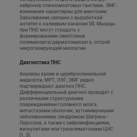
нейронов спинномозговых ганглиев. ЭМГ-
изменения характерны для миотонии.
Заболевание связано с выработкой
антител к калиевым каналам [4]. Мышцы
при ПНС могут страдать с
формированием симптомов
полимиозита/дерматомиозита, острой
некротизирующей миопатии.
Диагностика ПНС
Анализы крови и цереброспинальной
жидкости, МРТ, ЭЭГ, ЭМГ редко
подтверждают диагноз ПНС.
Дифференциальный диагноз проводят с
различными структурными
повреждениями головного мозга,
метастазами оболочек, аутоиммунными
заболеваниями, синдромом Шегрена–
Ларссона, а также с нейроинфекциями,
васкулитами или гранулематозами ЦНС
[1, 3].