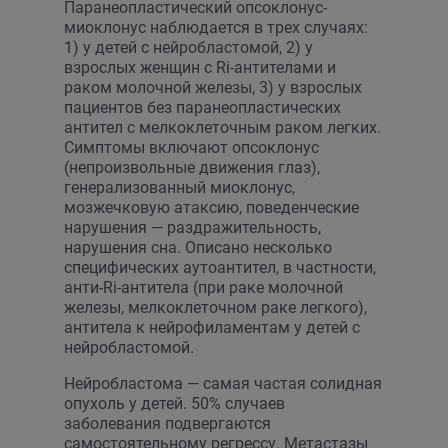
Паранеопластический опсоклонус-
миоклонус наблюдается в трех случаях:
1) у детей с нейробластомой, 2) у
взрослых женщин с Ri-антителами и
раком молочной железы, 3) у взрослых
пациентов без паранеопластических
антител с мелкоклеточным раком легких.
Симптомы включают опсоклонус
(непроизвольные движения глаз),
генерализованный миоклонус,
мозжечковую атаксию, поведенческие
нарушения — раздражительность,
нарушения сна. Описано несколько
специфических аутоантител, в частности,
анти-Ri-антитела (при раке молочной
железы, мелкоклеточном раке легкого),
антитела к нейрофиламентам у детей с
нейробластомой.
Нейробластома — самая частая солидная
опухоль у детей. 50% случаев
заболевания подвергаются
самостоятельному регрессу. Метастазы