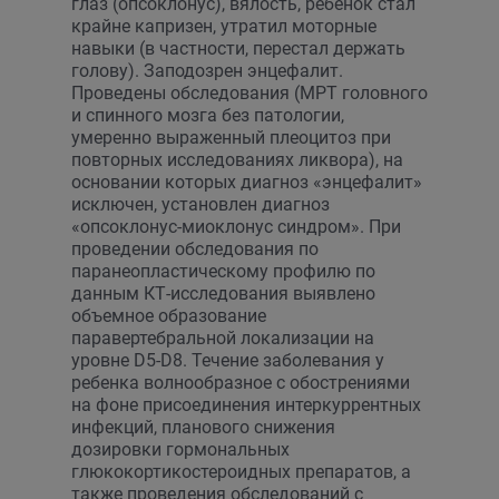
глаз (опсоклонус), вялость, ребенок стал
крайне капризен, утратил моторные
навыки (в частности, перестал держать
голову). Заподозрен энцефалит.
Проведены обследования (МРТ головного
и спинного мозга без патологии,
умеренно выраженный плеоцитоз при
повторных исследованиях ликвора), на
основании которых диагноз «энцефалит»
исключен, установлен диагноз
«опсоклонус-миоклонус синдром». При
проведении обследования по
паранеопластическому профилю по
данным КТ-исследования выявлено
объемное образование
паравертебральной локализации на
уровне D5-D8. Течение заболевания у
ребенка волнообразное с обострениями
на фоне присоединения интеркуррентных
инфекций, планового снижения
дозировки гормональных
глюкокортикостероидных препаратов, а
также проведения обследований с