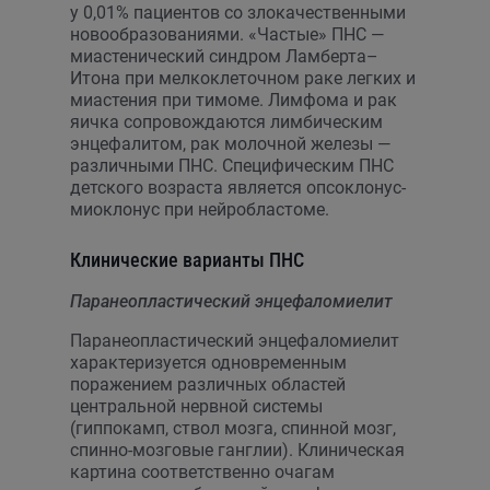
у 0,01% пациентов со злокачественными
новообразованиями. «Частые» ПНС —
миастенический синдром Ламберта–
Итона при мелкоклеточном раке легких и
миастения при тимоме. Лимфома и рак
яичка сопровождаются лимбическим
энцефалитом, рак молочной железы —
различными ПНС. Специфическим ПНС
детского возраста является опсоклонус-
миоклонус при нейробластоме.
Клинические варианты ПНС
Паранеопластический энцефаломиелит
Паранеопластический энцефаломиелит
характеризуется одновременным
поражением различных областей
центральной нервной системы
(гиппокамп, ствол мозга, спинной мозг,
спинно-мозговые ганглии). Клиническая
картина соответственно очагам