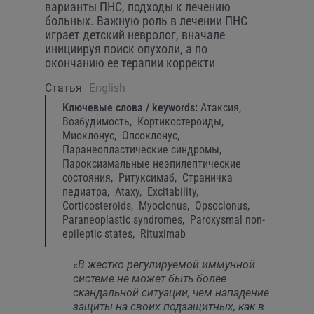
варианты ПНС, подходы к лечению
больных. Важную роль в лечении ПНС
играет детский невролог, вначале
инициируя поиск опухоли, а по
окончанию ее терапии корректи
Статья
English
Ключевые слова / keywords:
Атаксия,
Возбудимость,
Кортикостероиды,
Миоклонус,
Опсоклонус,
Паранеопластические синдромы,
Пароксизмальные неэпилептические
состояния,
Ритуксимаб,
Страничка
педиатра,
Ataxy,
Excitability,
Corticosteroids,
Myoclonus,
Opsoclonus,
Paraneoplastic syndromes,
Paroxysmal non-
epileptic states,
Rituximab
«В жестко регулируемой иммунной
системе не может быть более
скандальной ситуации, чем нападение
защиты на своих подзащитных, как в