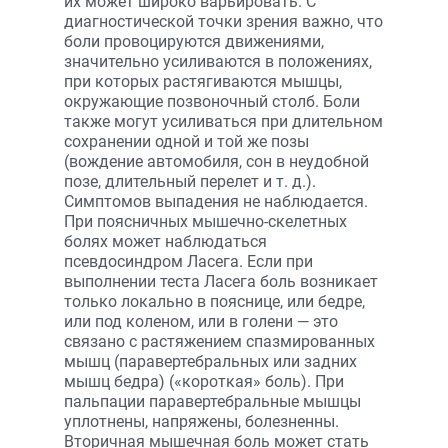
их может широко варьировать. С
диагностической точки зрения важно, что
боли провоцируются движениями,
значительно усиливаются в положениях,
при которых растягиваются мышцы,
окружающие позвоночный столб. Боли
также могут усиливаться при длительном
сохранении одной и той же позы
(вождение автомобиля, сон в неудобной
позе, длительный перелет и т. д.).
Симптомов выпадения не наблюдается.
При поясничных мышечно-скелетных
болях может наблюдаться
псевдосиндром Ласега. Если при
выполнении теста Ласега боль возникает
только локально в пояснице, или бедре,
или под коленом, или в голени — это
связано с растяжением спазмированных
мышц (паравертебральных или задних
мышц бедра) («короткая» боль). При
пальпации паравертебральные мышцы
уплотнены, напряжены, болезненны.
Вторичная мышечная боль может стать