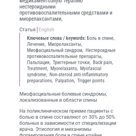
медикаментозную терапию
нестероидными
противовоспалительными средствами и
миорелаксантами,
Статья
English
Ключевые слова / keywords:
Боль в спине,
Лечение,
Миорелаксанты,
Миофасциальный синдром,
Нестероидные
противовоспалительные препараты,
Пальпация,
Триггерные точки,
Back pain,
Treatment,
Myorelaxants,
Myofascial
syndrome,
Non-steroid anti-inflammatory
preparations,
Palpation,
Trigger points
Миофасциальные болевые синдромы,
локализованные в области спины
На поликлиническом приеме пациенты с
болью в спине составляют от 30% до 50%
больных в зависимости от специализации
врача. Этиология и механизмы
формирования боли в спине крайне