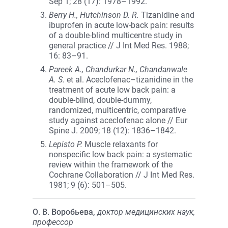
Sep 1; 28 (17): 1978–1992.
Berry H., Hutchinson D. R.
Tizanidine and
ibuprofen in acute low-back pain: results
of a double-blind multicentre study in
general practice // J Int Med Res. 1988;
16: 83–91.
Pareek A., Chandurkar N., Chandanwale
A. S.
et al. Aceclofenac–tizanidine in the
treatment of acute low back pain: a
double-blind, double-dummy,
randomized, multicentric, comparative
study against aceclofenac alone // Eur
Spine J. 2009; 18 (12): 1836–1842.
Lepisto P.
Muscle relaxants for
nonspecific low back pain: a systematic
review within the framework of the
Cochrane Collaboration // J Int Med Res.
1981; 9 (6): 501–505.
О. В. Воробьева,
доктор медицинских наук,
профессор