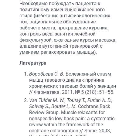
Необходимо побуждать пациента к
позитивному изменению жизненного
стиля (избегание антифизиологических
поз, рациональное оборудование
рабочего места, прекращение курения,
контроль веса, занятия лечебной
физкультурой, ежегодные курсы массажа,
владение аутогенной тренировкой с
умением релаксировать мышцы).
Литература
Воробьева О. В.
Болезненный спазм
мышц тазового дна как причина
хронических тазовых болей у женщин
// Фарматека. 2011, № 5 (218): 51–55.
Van Tulder M. W., Touray T., Furlan A. D.,
Solway S., Bouter L. M.
Cochrane Back
Review Group. Muscle relaxants for
nonspecific low back pain: a systematic
review within the framework of the
cochrane collaboration // Spine. 2003,