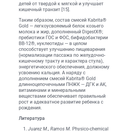
детей от твердой к мягкой и улучшает
кишечный транзит [15].
Таким образом, состав смесей Kabrita®
Gold — легкоусвояемый белок козьего
молока и жир, дополненный DigestX®;
пребиотики ГОС и ФОС, бифидобактерии
ВВ-12®, нуклеотиды — в целом
способствует улучшению пищеварения
(нормализации пассажа по желудочно-
кишечному тракту и характера стула),
энергетического обеспечения, должному
усвоению кальция. А наряду с
дополнением смесей Kabrita® Gold
длинноцепочечными ПНЖК — ДГК и АК,
витаминами и минеральными
веществами обеспечивает правильный
рост и адекватное развитие ребенка с
рождения.
Литература
Juarez M., Ramos M.
Physico-chemical