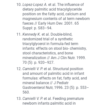
Lopez-Lopez A.
et al. The influence of
dietary palmitic acid triacylglyceride
position on the fatty acid, calcium and
magnesium contents of at term newborn
faeces // Early Hum Dev. 2001. 65
Suppl: p. S83–94.
Kennedy K.
et al. Double-blind,
randomized trial of a synthetic
triacylglycerol in formula-fed term
infants: effects on stool bio- chemistry,
stool characteristics, and bone
mineralization // Am J Clin Nutr. 1999.
70 (5): p. 920–927.
Carnielli V. P.
et al. Structural position
and amount of palmitic acid in infant
formulas: effects on fat, fatty acid, and
mineral balance // J Pediatr
Gastroenterol Nutr, 1996. 23 (5): p. 553–
560.
Carnielli V. P.
et al. Feeding premature
newborn infants palmitic acid in