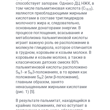
способствует запорам. Однако ДЦ НЖК, в
том числе пальмитиновая кислота (С
),
16:0
являются преобладающими жирными
кислотами в составе триглицеридов
молочного жира и, следовательно,
основными донаторами энергии. В
процессе поглощения, всасывания и
метаболизма пальмитиновой кислоты
играет важную роль ее расположение в
молекуле глицерола, которое отличается
в грудном, коровьем и козьем молоке. В
коровьем и козьем молоке, а также в
классических детских смесях 80%
пальмитиновой кислоты расположено
S
1- и S
3-положениях, в то время как
N
N
положение S
2 (или β-положение),
N
главным образом, занято
ненасыщенными жирными кислотами
(рис. 1) [5].
В результате пальмитат, находящийся в
крайних положениях, легко вступает в