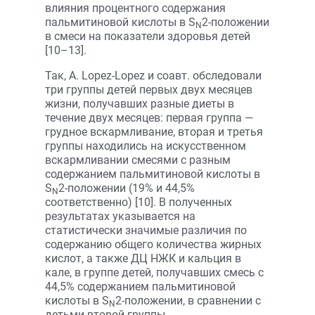
влияния процентного содержания
пальмитиновой кислоты в S
2-положении
N
в смеси на показатели здоровья детей
[10–13].
Так, А. Lopez-Lopez и соавт. обследовали
три группы детей первых двух месяцев
жизни, получавших разные диеты в
течение двух месяцев: первая группа —
грудное вскармливание, вторая и третья
группы находились на искусственном
вскармливании смесями с разным
содержанием пальмитиновой кислоты в
S
2-положении (19% и 44,5%
N
соответственно) [10]. В полученных
результатах указывается на
статистически значимые различия по
содержанию общего количества жирных
кислот, а также ДЦ НЖК и кальция в
кале, в группе детей, получавших смесь с
44,5% содержанием пальмитиновой
кислоты в S
2-положении, в сравнении с
N
детьми второй группы.