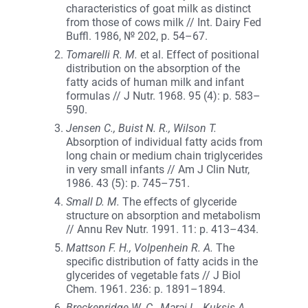
characteristics of goat milk as distinct
from those of cows milk // Int. Dairy Fed
Buffl. 1986, № 202, p. 54–67.
Tomarelli R. M.
et al. Effect of positional
distribution on the absorption of the
fatty acids of human milk and infant
formulas // J Nutr. 1968. 95 (4): p. 583–
590.
Jensen C., Buist N. R., Wilson T.
Absorption of individual fatty acids from
long chain or medium chain triglycerides
in very small infants // Am J Clin Nutr,
1986. 43 (5): p. 745–751.
Small D. M.
The effects of glyceride
structure on absorption and metabolism
// Annu Rev Nutr. 1991. 11: p. 413–434.
Mattson F. H., Volpenhein R. A.
The
specific distribution of fatty acids in the
glycerides of vegetable fats // J Biol
Chem. 1961. 236: p. 1891–1894.
Breckenridge W. C., Marai L., Kuksis A.