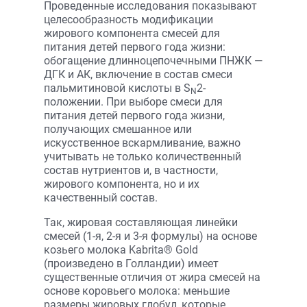
Проведенные исследования показывают
целесообразность модификации
жирового компонента смесей для
питания детей первого года жизни:
обогащение длинноцепочечными ПНЖК —
ДГК и АК, включение в состав смеси
пальмитиновой кислоты в S
2-
N
положении. При выборе смеси для
питания детей первого года жизни,
получающих смешанное или
искусственное вскармливание, важно
учитывать не только количественный
состав нутриентов и, в частности,
жирового компонента, но и их
качественный состав.
Так, жировая составляющая линейки
смесей (1-я, 2-я и 3-я формулы) на основе
козьего молока Kabrita® Gold
(произведено в Голландии) имеет
существенные отличия от жира смесей на
основе коровьего молока: меньшие
размеры жировых глобул, которые