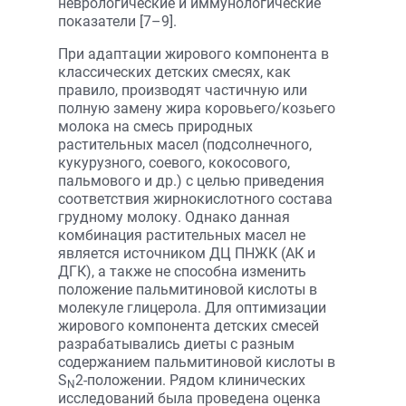
неврологические и иммунологические
показатели [7–9].
При адаптации жирового компонента в
классических детских смесях, как
правило, производят частичную или
полную замену жира коровьего/козьего
молока на смесь природных
растительных масел (подсолнечного,
кукурузного, соевого, кокосового,
пальмового и др.) с целью приведения
соответствия жирнокислотного состава
грудному молоку. Однако данная
комбинация растительных масел не
является источником ДЦ ПНЖК (АК и
ДГК), а также не способна изменить
положение пальмитиновой кислоты в
молекуле глицерола. Для оптимизации
жирового компонента детских смесей
разрабатывались диеты с разным
содержанием пальмитиновой кислоты в
S
2-положении. Рядом клинических
N
исследований была проведена оценка