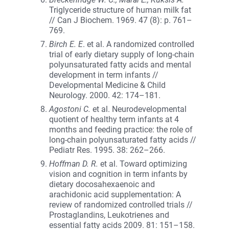
Triglyceride structure of human milk fat
// Can J Biochem. 1969. 47 (8): p. 761–
769.
Birch E. E
. et al. A randomized controlled
trial of early dietary supply of long-chain
polyunsaturated fatty acids and mental
development in term infants //
Developmental Medicine & Child
Neurology. 2000. 42: 174–181.
Agostoni C.
et al. Neurodevelopmental
quotient of healthy term infants at 4
months and feeding practice: the role of
long-chain polyunsaturated fatty acids //
Pediatr Res. 1995. 38: 262–266.
Hoffman D. R.
et al. Toward optimizing
vision and cognition in term infants by
dietary docosahexaenoic and
arachidonic acid supplementation: A
review of randomized controlled trials //
Prostaglandins, Leukotrienes and
essential fatty acids 2009. 81: 151–158.