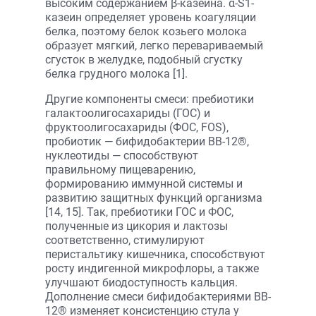
высоким содержанием β-казеина. α-S1-
казеин определяет уровень коагуляции
белка, поэтому белок козьего молока
образует мягкий, легко перевариваемый
сгусток в желудке, подобный сгустку
белка грудного молока [1].
Другие компоненты смеси: пребиотики
галактоолигосахариды (ГОС) и
фруктоолигосахариды (ФОС, FOS),
пробиотик — бифидобактерии ВВ-12®,
нуклеотиды — способствуют
правильному пищеварению,
формированию иммунной системы и
развитию защитных функций организма
[14, 15]. Так, пребиотики ГОС и ФОС,
полученные из цикория и лактозы
соответственно, стимулируют
перистальтику кишечника, способствуют
росту индигенной микрофлоры, а также
улучшают биодоступность кальция.
Дополнение смеси бифидобактериями BB-
12® изменяет консистенцию стула у