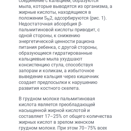
соединение с кальцием, образуются
мыла, которые выводятся из организма, а
жирные кислоты, находящиеся в
положении S
2, адсорбируются (рис. 1).
N
Недостаточная абсорбция β-
пальмитиновой кислоты приводит, с
одной стороны, к снижению
энергетической ценности рациона
питания ребенка, с другой стороны,
образующиеся гидратированные
кальциевые мыла ухудшают
консистенцию стула, способствуя
запорам и коликам, а избыточное
выведение кальция через кишечник
создает предпосылки к нарушению
развития костного скелета.
В грудном молоке пальмитиновая
кислота является преобладающей
насыщенной жирной кислотой и
составляет 17–25% от общего количества
жирных кислот в зрелом женском
грудном молоке. При этом 70–75% всех