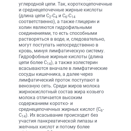
углеродной цепи. Так, короткоцепочечные
и среднецепочечные жирные кислоты
(длина цепи С
-С
и С
-С
2
4
6
14
соответственно), а также глицерин и
холин являются гидрофильными
соединениями, то есть способными
растворяться в воде, и, следовательно,
могут поступать непосредственно в
кровь, минуя лимфатическую систему.
Гидрофобные жирные кислоты (длина
цепи более С
), а также холестерин
14
всасываются вначале в лимфатические
сосуды кишечника, а далее через
лимфатический проток поступают в
венозную сеть. Среди жиров молока
жирнокислотный состав жира козьего
молока отличается высоким
содержанием коротко- и
среднецепочечных жирных кислот (С
-
6
С
). Их всасывание происходит без
14
участия панкреатической липазы и
желчных кислот и потому более