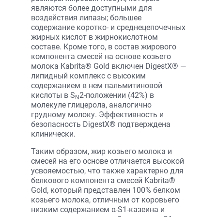
являются более доступными для
воздействия липазы; большее
содержание коротко- и среднецепочечных
жирных кислот в жирнокислотном
составе. Кроме того, в состав жирового
компонента смесей на основе козьего
молока Kabrita® Gold включен DigestX® —
липидный комплекс с высоким
содержанием в нем пальмитиновой
кислоты в S
2-положении (42%) в
N
молекуле глицерола, аналогично
грудному молоку. Эффективность и
безопасность DigestX® подтверждена
клинически.
Таким образом, жир козьего молока и
смесей на его основе отличается высокой
усвояемостью, что также характерно для
белкового компонента смесей Kabrita®
Gold, который представлен 100% белком
козьего молока, отличным от коровьего
низким содержанием α-S1-казеина и