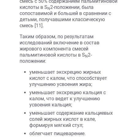
смесь с 50% содержанием пальмитиновой
кислоты в S
2-положении, была
N
сопоставимой и большей в сравнении с
детьми, получавшими классическую
смесь [11].
Таким образом, по результатам
исследований включение в состав
жирового компонента смесей
пальмитиновой кислоты в S
2-
N
положении:
уменьшает экскрецию жирных
кислот с калом, что способствует
улучшению усвоения жира;
уменьшает экскрецию кальция с
калом, что ведет к улучшению
усвоения кальция;
уменьшает содержание кальциевых
солей жирных кислот в кале,
формируя мягкий стул;
облегчает пищеварение.