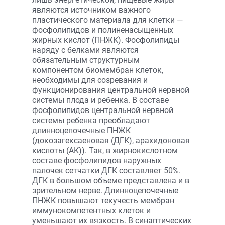
являются источником важного
пластического материала для клетки —
фосфолипидов и полиненасыщенных
жирных кислот (ПНЖК). Фосфолипиды
наряду с белками являются
обязательным структурным
компонентом биомембран клеток,
необходимы для созревания и
функционирования центральной нервной
системы плода и ребенка. В составе
фосфолипидов центральной нервной
системы ребенка преобладают
длинноцепочечные ПНЖК
(докозагексаеновая (ДГК), арахидоновая
кислоты (АК)). Так, в жирнокислотном
составе фосфолипидов наружных
палочек сетчатки ДГК составляет 50%.
ДГК в большом объеме представлена и в
зрительном нерве. Длинноцепочечные
ПНЖК повышают текучесть мембран
иммунокомпетентных клеток и
уменьшают их вязкость. В синаптических