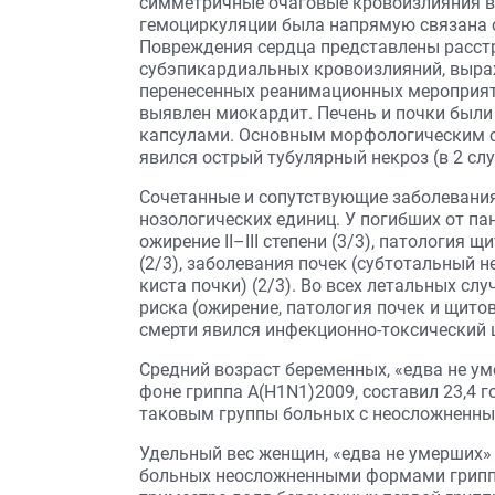
симметричные очаговые кровоизлияния в 
гемоциркуляции была напрямую связана с
Повреждения сердца представлены расст
субэпикардиальных кровоизлияний, выраж
перенесенных реанимационных мероприятий
выявлен миокардит. Печень и почки были
капсулами. Основным морфологическим с
явился острый тубулярный некроз (в 2 с
Сочетанные и сопутствующие заболевания 
нозологических единиц. У погибших от п
ожирение II–III степени (3/3), патология
(2/3), заболевания почек (субтотальный 
киста почки) (2/3). Во всех летальных с
риска (ожирение, патология почек и щит
смерти явился инфекционно-токсический 
Средний возраст беременных, «едва не у
фоне гриппа A(H1N1)2009, составил 23,4 г
таковым группы больных с неосложненным 
Удельный вес женщин, «едва не умерших» от
больных неосложненными формами гриппа н