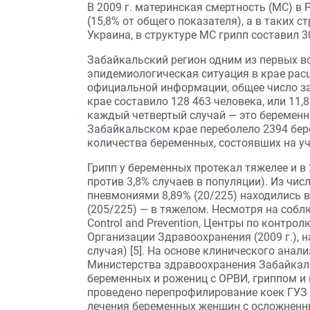
В 2009 г. материнская смертность (МС) в 
(15,8% от общего показателя), а в таких 
Украина, в структуре МС грипп составил 3
Забайкальский регион одним из первых в
эпидемиологическая ситуация в крае расц
официальной информации, общее число з
крае составило 128 463 человека, или 11,
каждый четвертый случай — это беременн
Забайкальском крае переболело 2394 бер
количества беременных, состоявших на уче
Грипп у беременных протекал тяжелее и в
против 3,8% случаев в популяции). Из чи
пневмониями 8,89% (20/225) находились в
(205/225) — в тяжелом. Несмотря на соблю
Control and Prevention, Центры по контр
Организации Здравоохранения (2009 г.), 
случая) [5]. На основе клинического ана
Министерства здравоохранения Забайкальс
беременных и рожениц с ОРВИ, гриппом и
проведено перепрофилирование коек ГУЗ 
лечения беременных женщин с осложненн