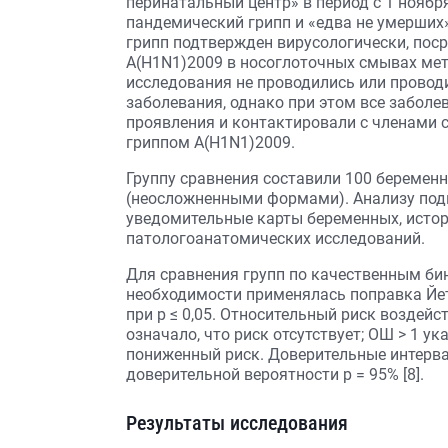
перинатальный центр» в период с 1 ноябр
пандемический грипп и «едва не умерших» 
грипп подтвержден вирусологически, пос
А(H1N1)2009 в носоглоточных смывах мет
исследования не проводились или проводи
заболевания, однако при этом все забол
проявления и контактировали с членами 
гриппом А(H1N1)2009.
Группу сравнения составили 100 беремен
(неосложненными формами). Анализу под
уведомительные карты беременных, истор
патологоанатомических исследований.
Для сравнения групп по качественным би
необходимости применялась поправка Йет
при р ≤ 0,05. Относительный риск воздей
означало, что риск отсутствует; ОШ > 1 у
пониженный риск. Доверительные интерва
доверительной вероятности p = 95% [8].
Результаты исследования