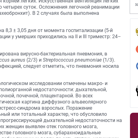
 корней легких. Искусственная вентиляция легких
з
о четырех суток. Осложнения легочной реанимации
В
ахеобронхит). В 2 случаях была выполнена
 8,3 ± 3,05 дня от момента госпитализации (5-й
стации у умерших приходились на II и III триместр: 24–
ирована вирусно-бактериальная пневмония, в
ccus aureus
(2/3) и
Streptococcus pneumoniae
(1/3).
фекцией, следует отметить, что пневмония носила
логическом исследовании отмечены макро- и
олиорганной недостаточности: дыхательной,
очной, почечной, плацентарной. Во всех
гическая картина диффузного альвеолярного
истресс-синдрома взрослых. Поражение
ьный или тотальный характер, что обусловило
 прогрессирующей дыхательной недостаточности на
их женщин выявлен отек головного мозга,
стве головного мозга, субарахноидальные