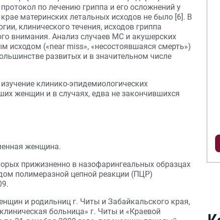
 протокол по лечению гриппа и его осложнений у
крае материнских летальных исходов не было [6]. В
ии, клинического течения, исходов гриппа
го внимания. Анализ случаев МС и акушерских
м исходом («near miss», «несостоявшаяся смерть»)
большинстве развитых и в значительном числе
 изучение клинико-эпидемиологических
ших женщин и в случаях, едва не закончившихся
менная женщина.
оторых прижизненно в назофарингеальных образцах
одом полимеразной цепной реакции (ПЦР)
09.
нщин и родильниц г. Читы и Забайкальского края,
клиническая больница» г. Читы и «Краевой