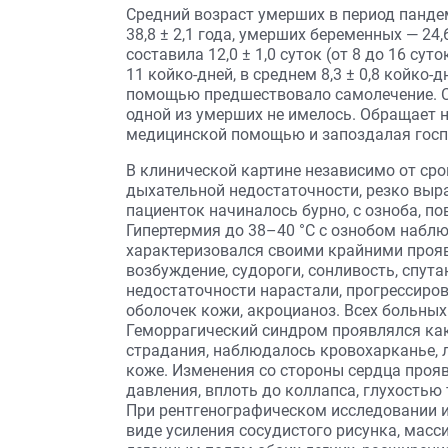
Средний возраст умерших в период панде
38,8 ± 2,1 года, умерших беременных — 24,
составила 12,0 ± 1,0 суток (от 8 до 16 су
11 койко-дней, в среднем 8,3 ± 0,8 койко
помощью предшествовало самолечение. Св
одной из умерших не имелось. Обращает 
медицинской помощью и запоздалая госпи
В клинической картине независимо от ср
дыхательной недостаточности, резко выр
пациенток начиналось бурно, с озноба, п
Гипертермия до 38–40 °С с ознобом набл
характеризовался своими крайними прояв
возбуждение, судороги, сонливость, спут
недостаточности нарастали, прогрессиро
оболочек кожи, акроцианоз. Всех больных
Геморрагический синдром проявлялся как 
страдания, наблюдалось кровохарканье, л
коже. Изменения со стороны сердца проя
давления, вплоть до коллапса, глухостью 
При рентгенографическом исследовании и
виде усиления сосудистого рисунка, мас