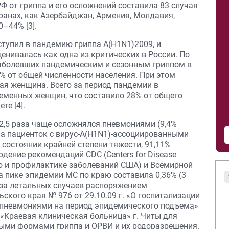
РФ от гриппа и его осложнений составила 83 случая
странах, как Азербайджан, Армения, Молдавия,
0–44% [3].
ступил в пандемию гриппа А(H1N1)2009, и
енивалась как одна из критических в России. По
аболевших пандемическим и сезонным гриппом в
8% от общей численности населения. При этом
ая женщина. Всего за период пандемии в
еменных женщин, что составило 28% от общего
те [4].
 2,5 раза чаще осложнялся пневмониями (9,4%
сла пациенток с вирус-A(H1N1)-ассоциированными
 состоянии крайней степени тяжести, 91,11%
дение рекомендаций CDC (Centers for Disease
олю и профилактике заболеваний США) и Всемирной
на пике эпидемии МС по краю составила 0,36% (3
лиза летальных случаев распоряжением
кого края № 976 от 29.10.09 г. «О госпитализации
 пневмониями на период эпидемического подъема»
«Краевая клиническая больница» г. Читы для
ыми формами гриппа и ОРВИ и их родоразрешения.