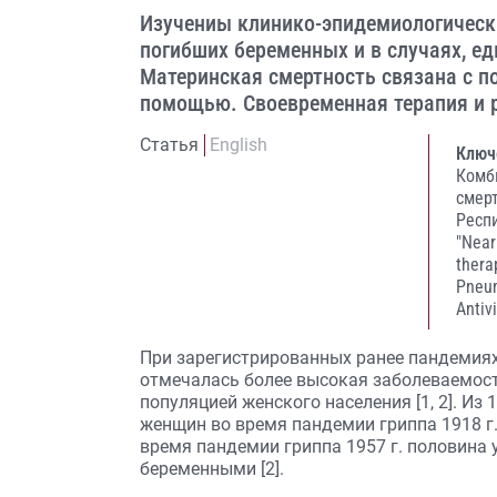
Изучениы клинико-эпидемиологически
погибших беременных и в случаях, ед
Материнская смертность связана с 
помощью. Своевременная терапия и 
Статья
English
Ключ
Комб
смер
Респ
"Near
thera
Pneu
Antiv
При зарегистрированных ранее пандемиях 
отмечалась более высокая заболеваемост
популяцией женского населения [1, 2]. Из
женщин во время пандемии гриппа 1918 г. 
время пандемии гриппа 1957 г. половина
беременными [2].