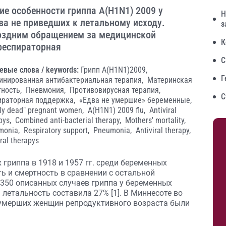
е особенности гриппа А(H1N1) 2009 у
Н
ва не приведших к летальному исходу.
з
поздним обращением за медицинской
К
респираторная
С
евые слова / keywords:
Грипп А(H1N1)2009,
Г
инированная антибактериальная терапия,
Материнская
тность,
Пневмония,
Противовирусная терапия,
С
ираторная поддержка,
«Едва не умершие» беременные,
ly dead" pregnant women,
A(H1N1) 2009 flu,
Antiviral
pys,
Combined anti-bacterial therapy,
Mothers' mortality,
monia,
Respiratory support,
Pneumonia,
Antiviral therapy,
iral therapys
гриппа в 1918 и 1957 гг. среди беременных
ь и смертность в сравнении с остальной
 1350 описанных случаев гриппа у беременных
летальность составила 27% [1]. В Миннесоте во
 умерших женщин репродуктивного возраста были