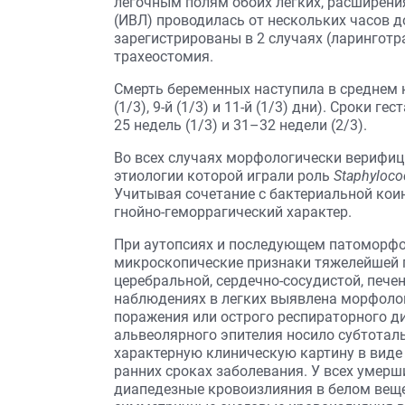
легочным полям обоих легких, расширения
(ИВЛ) проводилась от нескольких часов д
зарегистрированы в 2 случаях (ларинготр
трахеостомия.
Смерть беременных наступила в среднем на
(1/3), 9-й (1/3) и 11-й (1/3) дни). Сроки ге
25 недель (1/3) и 31–32 недели (2/3).
Во всех случаях морфологически верифиц
этиологии которой играли роль
Staphyloco
Учитывая сочетание с бактериальной коин
гнойно-геморрагический характер.
При аутопсиях и последующем патоморфо
микроскопические признаки тяжелейшей п
церебральной, сердечно-сосудистой, печен
наблюдениях в легких выявлена морфоло
поражения или острого респираторного д
альвеолярного эпителия носило субтотал
характерную клиническую картину в виде
ранних сроках заболевания. У всех умерш
диапедезные кровоизлияния в белом веще