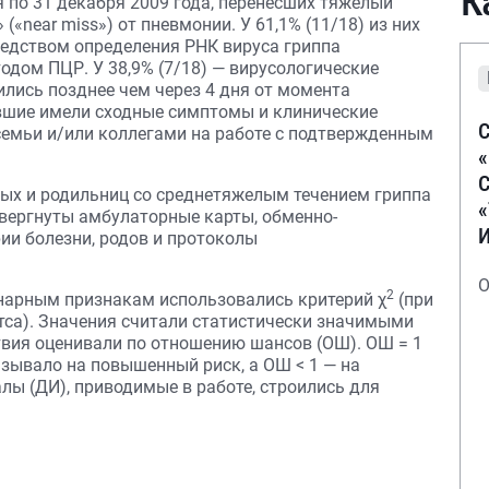
К
я по 31 декабря 2009 года, перенесших тяжелый
(«near miss») от пневмонии. У 61,1% (11/18) из них
редством определения РНК вируса гриппа
одом ПЦР. У 38,9% (7/18) — вирусологические
лись позднее чем через 4 дня от момента
евшие имели сходные симптомы и клинические
С
семьи и/или коллегами на работе с подтвержденным
С
ных и родильниц со среднетяжелым течением гриппа
вергнуты амбулаторные карты, обменно-
ии болезни, родов и протоколы
О
2
нарным признакам использовались критерий χ
(при
са). Значения считали статистически значимыми
ствия оценивали по отношению шансов (ОШ). ОШ = 1
казывало на повышенный риск, а ОШ < 1 — на
лы (ДИ), приводимые в работе, строились для