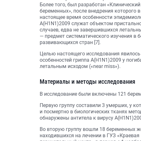
Более того, был разработан «Клинический
беременных», после внедрения которого в 
настоящее время особенности эпидемиолог
А(H1N1)2009 служат объектом пристально
случаев, едва не завершившихся летальны
— предмет систематического изучения в 
развивающихся стран [7].
Целью настоящего исследования явилось
особенностей гриппа А(H1N1)2009 у погиб
летальным исходом («near miss»).
Материалы и методы исследования
В исследование были включены 121 бере
Первую группу составили 3 умерших, у к
и посмертно в биологических тканях мет
обнаружены антитела к вирусу А(H1N1)20
Во вторую группу вошли 18 беременных же
находившихся на лечении в ГУЗ «Краевая 