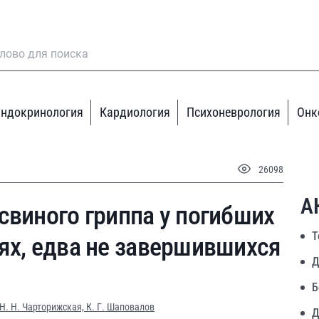
ндокринология
Кардиология
Психоневрология
Онк
26098
А
свиного гриппа у погибших
Т
ях, едва не завершившихся
Д
Б
Н. Н. Чарторижская,
К. Г. Шаповалов
Д