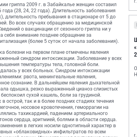
г
мии гриппа 2009 г. в Забайкалье женщин составил
6 года (28, 24, 22 года). Длительность заболевания
ток), длительность пребывания в стационаре от 5 до
-дней. Во всех случаях обращению за медицинской
едений о вакцинации от сезонного гриппа ни у
на себя внимание позднее обращение за
Ш
тализация (более 5 суток от начала заболевания).
«
ока болезни на первом плане отмечены явления
2
аженный синдром интоксикации. Заболевание у всех
овышения температуры тела, головной боли.
О
юдалась у всех больных. Синдром интоксикации
Н
лениями: рвота, менингеальные явления,
анное сознание. В дальнейшем явления дыхательной
вала одышка, резко выраженный цианоз слизистых
 беспокоил сухой кашель, боли за грудиной.
в острой, так и в более поздних стадиях течения
егочное, носовое кровотечения, геморрагии на
влялись тахикардией, падением артериального
тонов сердца, аритмией, болями в области сердца.
зменения в легких носили однотипный характер в
сивных «облаковидных» инфильтратов по всем
г