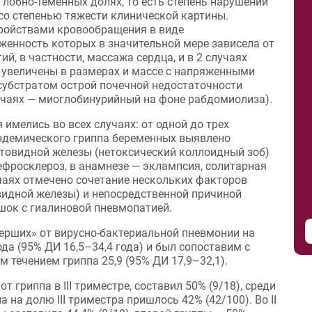
лобно-теменных долях, то есть степень нарушении
о степенью тяжести клинической картины.
ройствами кровообращения в виде
енность которых в значительной мере зависела от
, в частности, массажа сердца, и в 2 случаях
 увеличены в размерах и массе с напряженными
убстратом острой почечной недостаточности
лучаях — миоглобинурийный на фоне рабдомиолиза).
имелись во всех случаях: от одной до трех
андемического гриппа беременных выявлено
 щитовидной железы (нетоксический коллоидный зоб)
нефросклероз, в анамнезе — эклампсия, солитарная
лучаях отмечено сочетание нескольких факторов
овидной железы) и непосредственной причиной
шок с гиалиновой пневмопатией.
мерших» от вирусно-бактериальной пневмонии на
ода (95% ДИ 16,5–34,4 года) и был сопоставим с
течением гриппа 25,9 (95% ДИ 17,9–32,1).
 гриппа в III триместре, составил 50% (9/18), среди
а долю III триместра пришлось 42% (42/100). Во II