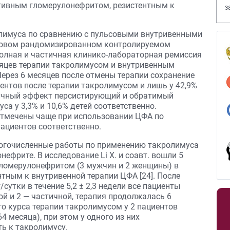
тивным гломерулонефритом, резистентным к
з
В
лимуса по сравнению с пульсовыми внутривенными
ровом рандомизированном контролируемом
 Полная и частичная клинико-лабораторная ремиссия
сяцев терапии такролимусом и внутривенным
Через 6 месяцев после отмены терапии сохранение
ентов после терапии такролимусом и лишь у 42,9%
ичный эффект персистирующий и обратимый
а у 3,3% и 10,6% детей соответственно.
тмечены чаще при использовании ЦФА по
пациентов соответственно.
ногочисленные работы по применению такролимуса
фрите. В исследование Li X. и соавт. вошли 5
ломерулонефритом (3 мужчин и 2 женщины) в
ентным к внутривенной терапии ЦФА [24]. После
сутки в течение 5,2 ± 2,3 недели все пациенты
ой и 2 — частичной, терапия продолжалась 6
о курса терапии такролимусом у 2 пациентов
 месяца), при этом у одного из них
ь к такролимусу.