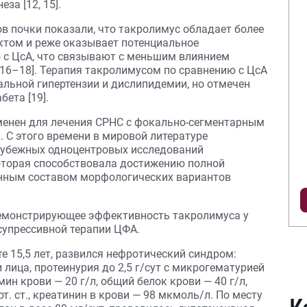
за [12, 15].
в почки показали, что такролимус обладает более
ом и реже оказывает потенциальное
 с ЦсА, что связывают с меньшим влиянием
16–18]. Терапия такролимусом по сравнению с ЦсА
льной гипертензии и дислипидемии, но отмечен
ета [19].
менен для лечения СРНС с фокально-сегментарным
. С этого времени в мировой литературе
рубежных одноцентровых исследований
оторая способствовала достижению полной
енным составом морфологических вариантов
емонстрирующее эффективность такролимуса у
супрессивной терапии ЦФА.
те 15,5 лет, развился нефротический синдром:
лица, протеинурия до 2,5 г/сут с микрогематурией
ин крови — 20 г/л, общий белок крови — 40 г/л,
т. ст., креатинин в крови — 98 мкмоль/л. По месту