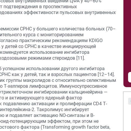
совых внутривенных введений ЦФА у 40–60%
ют подтверждения в проспективных
едованиях эффективности пульсовых внутривенных
емиссии СРНС у большего количества больных (70–
жительного курса с мониторированием
. Согласно практическим рекомендациям KDIGO
), у детей со СРНС в качестве инициирующей
екомендуется использование ингибитора
кодозовыми режимами стероидов [11].
б успешном использовании другого ингибитора
НС как у детей, так и взрослых пациентов [12–14].
ик группы макролидов с относительно селективным
ю Т-хелперов лимфоцитов. Иммуносупрессивное
нутриклеточном ингибировании кальцинейрина —
го и активирующего ядерный фактор
 к подавлению активации и пролиферации СD4 Т-
интерлейкина-2. Такролимус ингибирует
ю и подавляет активацию NO-синтазы и В-
тероид-потенцирующим эффектом, при этом не
ового факторa (Transforming growth factor beta,