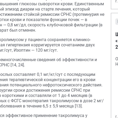
г
овышения глюкозы сыворотки крови. Единственным
 эпизод диареи на старте лечения, который
остижением стойкой ремиссии СРНС (протеинурия не
ротки крови и показатели функции почек — в
 — 0,8 мг/дл, скорость клубочковой фильтрации (в
парат был отменен.
Ш
кролимусом у пациента сохраняется клинико-
«
ая гипертензия корригируется сочетанием двух
2
г/сут, Изоптин — 120 мг/сут.
О
немногочисленные сведения об эффективности и
Н
НС [14, 24].
рослых составляет 0,1 мг/кг/сут с последующим
ния терапевтической концентрации его в крови
жания потенциального нефротоксического действия.
рургии сроки достижения ремиссии СРНС при
короткими и составляли от 1 до 4 месяцев (в
ьных с ФСГС монотерапия такролимусом в дозе 2 мг/
левания в течение 6,5 ± 5,9 месяца [13].
ся эффективное применение такролимуса у
г