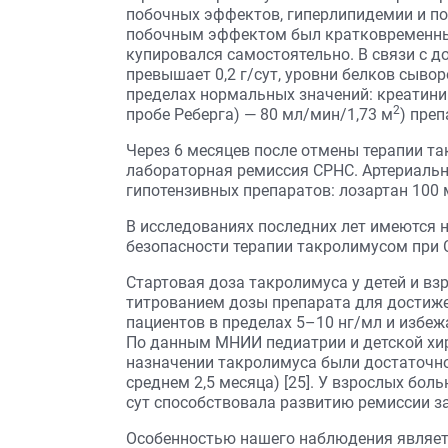
побочных эффектов, гиперлипидемии и п
побочным эффектом был кратковременный
купировался самостоятельно. В связи с д
превышает 0,2 г/сут, уровни белков сыво
пределах нормальных значений: креатинин
2
пробе Реберга) — 80 мл/мин/1,73 м
) пре
Через 6 месяцев после отмены терапии та
лабораторная ремиссия СРНС. Артериальн
гипотензивных препаратов: лозартан 100 м
В исследованиях последних лет имеются 
безопасности терапии такролимусом при СР
Стартовая доза такролимуса у детей и вз
титрованием дозы препарата для достиже
пациентов в пределах 5–10 нг/мл и избе
По данным МНИИ педиатрии и детской хи
назначении такролимуса были достаточно 
среднем 2,5 месяца) [25]. У взрослых бол
сут способствовала развитию ремиссии забо
Особенностью нашего наблюдения являет