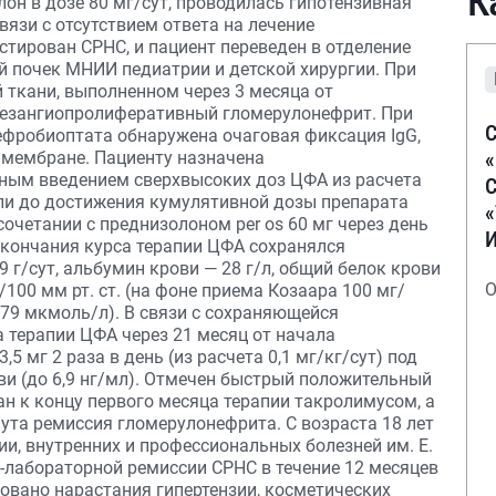
К
он в дозе 80 мг/сут, проводилась гипотензивная
связи с отсутствием ответа на лечение
стирован СРНС, и пациент переведен в отделение
й почек МНИИ педиатрии и детской хирургии. При
ткани, выполненном через 3 месяца от
мезангиопролиферативный гломерулонефрит. При
С
фробиоптата обнаружена очаговая фиксация IgG,
й мембране. Пациенту назначена
ным введением сверхвысоких доз ЦФА из расчета
С
ели до достижения кумулятивной дозы препарата
сочетании с преднизолоном per os 60 мг через день
окончания курса терапии ЦФА сохранялся
 г/сут, альбумин крови — 28 г/л, общий белок крови
О
/100 мм рт. ст. (на фоне приема Козаара 100 мг/
— 79 мкмоль/л). В связи с сохраняющейся
 терапии ЦФА через 21 месяц от начала
5 мг 2 раза в день (из расчета 0,1 мг/кг/сут) под
ви (до 6,9 нг/мл). Отмечен быстрый положительный
н к концу первого месяца терапии такролимусом, а
ута ремиссия гломерулонефрита. С возраста 18 лет
и, внутренних и профессиональных болезней им. Е.
-лабораторной ремиссии СРНС в течение 12 месяцев
овано нарастания гипертензии, косметических