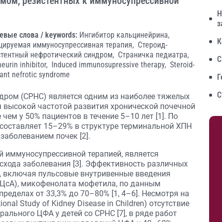
мом, резистентных к иммуносупрессивной
Н
з
евые слова / keywords:
Ингибитор кальцинейрина,
К
цируемая иммуносупрессивная терапия,
Стероид-
стентный нефротический синдром,
Страничка педиатра,
С
neurin inhibitor,
Induced immunosupressive therapy,
Steroid-
tant nefrotic syndrome
Г
С
дром (СРНС) является одним из наиболее тяжелых
я высокой частотой развития хронической почечной
чем у 50% пациентов в течение 5–10 лет [1]. По
составляет 15–29% в структуре терминальной ХПН
заболеванием почек [2].
 иммуносупрессивной терапией, является
схода заболевания [3]. Эффективность различных
, включая пульсовые внутривенные введения
(ЦсА), микофенолата мофетила, по данным
ределах от 33,3% до 70–80% [1, 4–6]. Несмотря на
onal Study of Kidney Disease in Children) отсутствие
ального ЦФА у детей со СРНС [7], в ряде работ