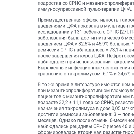
подростка со СРНС и мезангиопролифера
иммуносупрессивной пульс-терапии ЦФА.
Преимущественная эффективность такро
введениями ЦФА показана в мультицент
исследовании у 131 ребенка с СРНС [27].
заболевания была достигнута через 6 ме
введением ЦФА у 82,5% и 45,9% больных. 
ремиссии СРНС наблюдалось у 73,1% паци
после завершения курса ЦФА. Нефротокс
наблюдался при использовании такролимус
Выраженные инфекционные осложнения о
сравнению с такролимусом: 6,1% и 24,6% 
В то же время в литературе имеются нем
при мезангиопролиферативном гломерулоне
пациентов с мезангиопролиферативным г
возрасте 32,2 ± 11,1 года со СРНС, резист
назначения такролимуса в дозе 0,05 мг/кг/
достигли ремиссии заболевания: 3 — полн
месяцев. Однако после отмены 6-месячног
наблюдались рецидивы СРНС (через 46 и 64
сформировалась вторичная резистентност