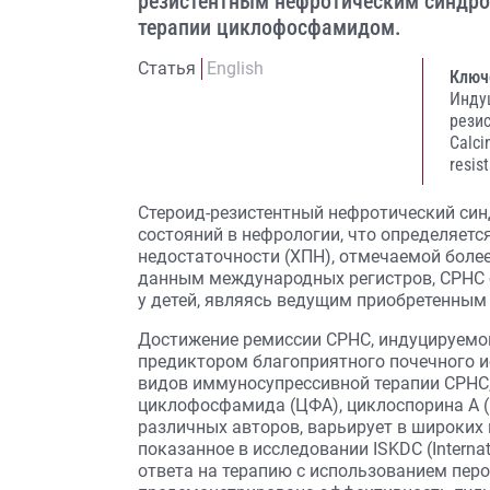
резистентным нефротическим синдро
терапии циклофосфамидом.
Статья
English
Ключ
Инду
рези
Calci
resis
Стероид-резистентный нефротический син
состояний в нефрологии, что определяетс
недостаточности (ХПН), отмечаемой более 
данным международных регистров, СРНС 
у детей, являясь ведущим приобретенным 
Достижение ремиссии СРНС, индуцируемой
предиктором благоприятного почечного и
видов иммуносупрессивной терапии СРНС
циклофосфамида (ЦФА), циклоспорина А 
различных авторов, варьирует в широких п
показанное в исследовании ISKDC (Internati
ответа на терапию с использованием перор