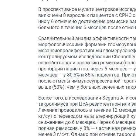
В проспективное мультицентровое иссле
включены 8 взрослых пациентов с СРНС 
них у 6 отмечено достижение ремиссии за
больного в течение 6 месяцев после отмен
Сравнительный анализ эффективности так
морфологическими формами гломерулоне
мезангиопролиферативный гломерулонеф
контролируемом исследовании Choundhry и
способствовали развитию ремиссии (полн
пропорции пациентов: через 6 месяцев — у
месяцев — у 80,5% и 85% пациентов. При
после отмены иммуносупрессивной терапи
выше (50%), чем у больных, леченных так
Более того, в исследовании Segarra A. и
такролимуса при ЦсА-резистентном или за
Лечение проводилось в течение 12 месяцев
кг/сут с переводом на альтернирующий ку
снижением до 6 месяцев. Через 6 месяце
полная ремиссия, у 8% — частичная ремис
менее 3 г/сут. Однако при отмене такрол