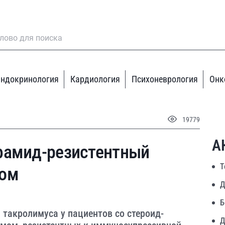
ндокринология
Кардиология
Психоневрология
Онк
19779
А
фамид-резистентный
Т
ром
Д
Б
такролимуса у пациентов со стероид-
Д