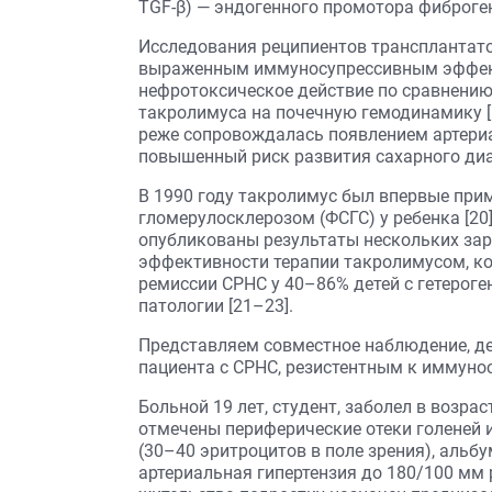
TGF-β) — эндогенного промотора фиброгене
Исследования реципиентов трансплантато
выраженным иммуносупрессивным эффект
нефротоксическое действие по сравнению
такролимуса на почечную гемодинамику [
реже сопровождалась появлением артериа
повышенный риск развития сахарного диаб
В 1990 году такролимус был впервые при
гломерулосклерозом (ФСГС) у ребенка [20]
опубликованы результаты нескольких за
эффективности терапии такролимусом, к
ремиссии СРНС у 40–86% детей с гетерог
патологии [21–23].
Представляем совместное наблюдение, д
пациента с СРНС, резистентным к иммуно
Больной 19 лет, студент, заболел в возрас
отмечены периферические отеки голеней и 
(30–40 эритроцитов в поле зрения), альбум
артериальная гипертензия до 180/100 мм р