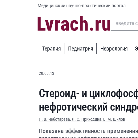
Медицинский научно-практический портал
Терапия
Педиатрия
Неврология
Э
20.03.13
Стероид- и циклофос
нефротический синд
Н. В. Чеботарева,
Л. С. Приходина,
Е. М. Шилов
Показана эффективность применения 