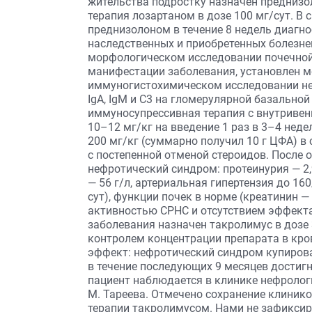
жительства подростку назначен преднизол
терапия лозартаном в дозе 100 мг/сут. В 
преднизолоном в течение 8 недель диагно
наследственных и приобретенных болезне
морфологическом исследовании почечной 
манифестации заболевания, установлен 
иммуногистохимическом исследовании не
IgA, IgM и C3 на гломерулярной базально
иммуносупрессивная терапия с внутривен
10–12 мг/кг на введение 1 раз в 3–4 нед
200 мг/кг (суммарно получил 10 г ЦФА) в 
с постепенной отменой стероидов. После 
нефротический синдром: протеинурия — 2,9
— 56 г/л, артериальная гипертензия до 160
сут), функции почек в норме (креатинин 
активностью СРНС и отсутствием эффекта
заболевания назначен такролимус в дозе 3,
контролем концентрации препарата в кро
эффект: нефротический синдром купирова
в течение последующих 9 месяцев достигн
пациент наблюдается в клинике нефрологи
М. Тареева. Отмечено сохранение клинико
терапии такролимусом. Нами не зафиксир