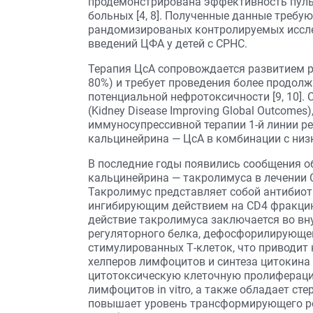
продемонстрирована эффективность пуль
больных [4, 8]. Полученные данные требу
рандомизированых контролируемых иссл
введений ЦФА у детей с СРНС.
Терапия ЦсА сопровождается развитием р
80%) и требует проведения более продол
потенциальной нефротоксичности [9, 10]
(Kidney Disease Improving Global Outcomes
иммуносупрессивной терапии 1-й линии р
кальцинейрина — ЦсА в комбинации с низ
В последние годы появились сообщения о
кальцинейрина — такролимуса в лечении СР
Такролимус представляет собой антибиот
ингибирующим действием на СD4 фракци
действие такролимуса заключается во в
регуляторного белка, дефосфорилирующе
стимулированных Т-клеток, что приводит
хелперов лимфоцитов и синтеза цитокина 
цитотоксическую клеточную пролифераци
лимфоцитов in vitro, а также обладает с
повышает уровень трансформирующего рост