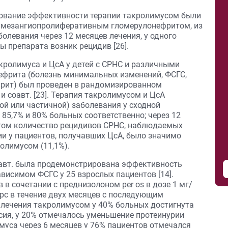
дование эффективности терапии такролимусом были
с мезангиопролиферативным гломерулонефритом, из
болевания через 12 месяцев лечения, у одного
ы препарата возник рецидив [26].
ролимуса и ЦсА у детей с СРНС и различными
фрита (болезнь минимальных изменений, ФСГС,
рит) был проведен в рандомизированном
 соавт. [23]. Терапия такролимусом и ЦсА
ой или частичной) заболевания у сходной
 85,7% и 80% больных соответственно; через 12
 этом количество рецидивов СРНС, наблюдаемых
и у пациентов, получавших ЦсА, было значимо
ролимусом (11,1%).
 соавт. была продемонстрирована эффективность
висимом ФСГС у 25 взрослых пациентов [14].
 в сочетании с преднизолоном per os в дозе 1 мг/
рс в течение двух месяцев с последующим
в лечения такролимусом у 40% больных достигнута
сия, у 20% отмечалось уменьшение протеинурии
имуса через 6 месяцев у 76% пациентов отмечался