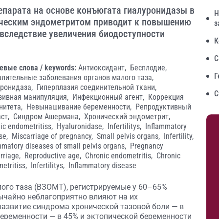
епарата на основе конъюгата гиалуронидазы в
Н
ическим эндометритом приводит к повышению
з
вследствие увеличения биодоступности
К
С
евые слова / keywords:
Антиоксидант,
Бесплодие,
Г
алительные заболевания органов малого таза,
уронидаза,
Гиперплазия соединительной ткани,
С
зивная манипуляция,
Инфекционный агент,
Коррекция
нитета,
Невынашивание беременности,
Репродуктивный
аст,
Синдром Ашермана,
Хронический эндометрит,
ic endometritiss,
Hyaluronidase,
Infertilitys,
Inflammatory
se,
Miscarriage of pregnancy,
Small pelvis organs,
Infertility,
mmatory diseases of small pelvis organs,
Pregnancy
rriage,
Reproductive age,
Chronic endometritis,
Chronic
etritiss,
Infertilitys,
Inflammatory disease
ого таза (ВЗОМТ), регистрируемые у 60–65%
ычайно неблагоприятно влияют на их
азвитие синдрома хронической тазовой боли — в
беременности — в 45% и эктопической беременности