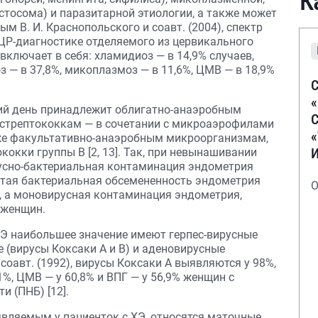
К
стосома) и паразитарной этиологии, а также может
м В. И. Краснопольского и соавт. (2004), спектр
ЦР-диагностике отделяемого из цервикального
 включает в себя: хламидиоз — в 14,9% случаев,
з — в 37,8%, микоплазмоз — в 11,6%, ЦМВ — в 18,9%
С
ний день принадлежит облигатно-анаэробным
С
стрептококкам — в сочетании с микроаэрофилами
же факультативно-анаэробным микроорганизмам,
кокки группы В [2, 13]. Так, при невынашивании
русно-бактериальная контаминация эндометрия
истая бактериальная обсемененность эндометрия
О
к, а моновирусная контаминация эндометрия,
 женщин.
ХЭ наибольшее значение имеют герпес-вирусные
 (вирусы Коксаки А и В) и аденовирусные
соавт. (1992), вирусы Коксаки А выявляются у 98%,
,1%, ЦМВ — у 60,8% и ВПГ — у 56,9% женщин с
 (ПНБ) [12].
вляемым у пациенток с ХЭ, относятся маточные