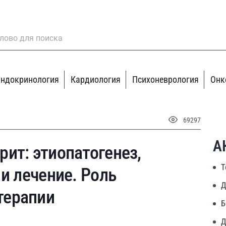
ндокринология
Кардиология
Психоневрология
Онк
69297
А
ит: этиопатогенез,
Т
 и лечение. Роль
Д
терапии
Б
Д