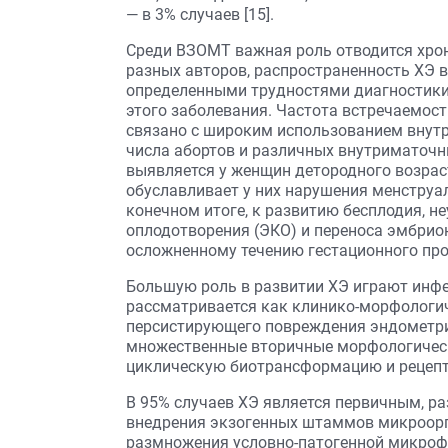
— в 3% случаев [15].
Среди ВЗОМТ важная роль отводится хрони
разных авторов, распространенность ХЭ ва
определенными трудностями диагностики
этого заболевания. Частота встречаемост
связано с широким использованием внутр
числа абортов и различных внутриматочны
выявляется у женщин детородного возраст
обуславливает у них нарушения менструал
конечном итоге, к развитию бесплодия, 
оплодотворения (ЭКО) и переноса эмбрио
осложненному течению гестационного проце
Большую роль в развитии ХЭ играют инфе
рассматривается как клинико-морфологич
персистирующего повреждения эндометр
множественные вторичные морфологичес
циклическую биотрансформацию и рецепти
В 95% случаев ХЭ является первичным, ра
внедрения экзогенных штаммов микроорг
размножения условно-патогенной микроф