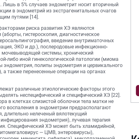
. Лишь в 5% случаев эндометрит носит вторичный
екции в эндометрий из экстрагенитальных очагов
им путями [14].
факторами риска развития ХЭ являются
(аборты, гистероскопия, диагностическое
теросальпингография, введение внутриматочных
ация, ЭКО и др.), послеродовые инфекционно-
я мочевыводящей системы, хронический
кой-либо иной гинекологической патологии (миома
сы эндометрия, полипы эндометрия и цервикального
), а также перенесенные операции на органах
лежат различные этиологические факторы этого
ыделять неспеци­фический и специфический ХЭ [22].
ра в клетках слизистой оболочки тела матки не
ого воспаления в эндометрии предрасполагают
я, длительно нелеченый вялотекущий
 инфицирования эндометрия), лучевая терапия
ция. Специфический ХЭ может быть хламидийной,
 цитомегаловирус — ЦМВ, энтеровирусы),
 гонореи, менингита, сифилиса), микоплазменной,