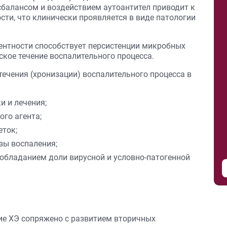
балансом и воздействием аутоантител приводит к
ти, что клинически проявляется в виде патологии
ентности способствует персистенции микробных
ское течение воспалительного процесса.
ечения (хронизации) воспалительного процесса в
и и лечения;
го агента;
ток;
зы воспаления;
обладанием доли вирусной и условно-патогенной
ние ХЭ сопряжено с развитием вторичных