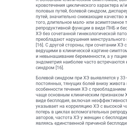
кровотечения циклического характера и/
половых путей, болевой синдром, диспаре
путей, значительно снижающие качество ж
того, длительное мало- или асимптомное
репродуктивной функции в виде ПНБ и бе
ХЭ без сочетанной гинекологической пато
преобладают нарушения менструального ц
[16]. С другой стороны, при сочетании ХЭ
ведущими в клинической картине симпто
и невынашивание беременности, а у паци
эндометрия наиболее часто встречаются 
синдром [16].
Болевой синдром при ХЭ выявляется у 33
постоянных, тянущих болей внизу живота и
особенности течения ХЭ с преобладанием 
чаще основным клиническим признаком Х
виде бесплодия, включая неэффективность Э
указывает на корреляцию ХЭ с высокой ч
потерь в циклах вспомогательных репроду
авторов, частота ХЭ у женщин с бесплодием 
являясь единственной причиной бесплодия