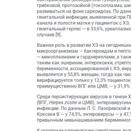
грибковой, протозойной (токсоплазма, ши
развиваться на фоне саркоидоза. По данны
генитальной инфекции, выявленной при П
канала и полости матки у пациенток с ХЭ,
генитальный герпес — в 33,6%, уреаплазмо
случаев [9].
Важная роль в развитии ХЭ на сегодняш
микроорганизмам — бактероидам и пепто
— микоплазмами и гарднереллами, а так
таким как эшерихии, энтерококки, стрепто
беременности, ассоциированной с ХЭ, ви
выявляется у 55,8% женщин, тогда как ч
верифицируется только у 12,3% пациенто
преимущественно ВПГ или ЦМВ, — у 31,9%
Среди персистирующих вирусов в генезе 
(ВПГ,
Herpes zoster
и ЦМВ), энтеровирусные
инфекции. По данным Л. С. Лазоревской и 
Коксаки В — у 74,5%, энтеровирусы — у 47
привычным невынашиванием беременности
К основным клиническим симптомам, выя