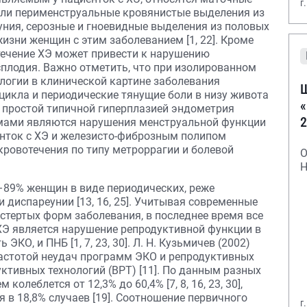
г
или перименструальные кровянистые выделения из
уния, серозные и гноевидные выделения из половых
изни женщин с этим заболеванием [1, 22]. Кроме
 течение ХЭ может привести к нарушению
сплодия. Важно отметить, что при изолированном
логии в клинической картине заболевания
Ш
икла и периодические тянущие боли в низу живота
«
 с простой типичной гиперплазией эндометрия
2
мами являются нарушения менструальной функции
енток с ХЭ и железисто-фиброзным полипом
кровотечения по типу метроррагии и болевой
О
Н
–89% женщин в виде периодических, реже
 диспареунии [13, 16, 25]. Учитывая современные
стертых форм заболевания, в последнее время все
Э является нарушение репродуктивной функции в
КО, и ПНБ [1, 7, 23, 30]. Л. Н. Кузьмичев (2002)
астотой неудач программ ЭКО и репродуктивных
ктивных технологий (ВРТ) [11]. По данным разных
колеблется от 12,3% до 60,4% [7, 8, 16, 23, 30],
 в 18,8% случаев [19]. Соотношение первичного
г