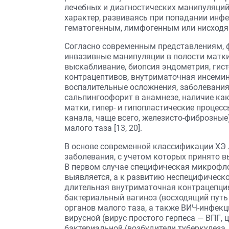
лечебных и диагностических манипуляций
характер, развиваясь при попадании инф
гематогенным, лимфогенным или нисходящ
Согласно современным представлениям, 
инвазивные манипуляции в полости матки 
выскабливание, биопсия эндометрия, гис
контрацептивов, внутриматочная инсемин
воспалительные осложнения, заболевани
сальпингоофорит в анамнезе, наличие ка
матки, гипер- и гипопластические процес
канала, чаще всего, железисто-фиброзные
малого таза [13, 20].
В основе современной классификации ХЭ 
заболевания, с учетом которых принято в
В первом случае специфическая микрофло
выявляется, а к развитию неспецифическ
длительная внутриматочная контрацепци
бактериальный вагиноз (восходящий путь
органов малого таза, а также ВИЧ-инфек
вирусной (вирус простого герпеса — ВПГ,
бактериальной (возбудители туберкулеза,