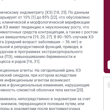
ческому эндометриту (ХЭ) [18, 25]. По данным
рьирует от 10% [1] до 85% [22], что обусловлено
, клинической и морфологической верификации
и ХЭ имеет тенденцию к неуклонному росту, что
иматочных средств контрацепции, а также с ростом
х вмешательств [19, 20, 27]. В 80–90% случаев ХЭ
а (средний возраст заболевших — 36 лет) и
ьной и репродуктивной функций, приводя, в
неудачам в программах экстракорпорального
на (ПЭ), невынашиванию беременности и
сса и родов [16, 31].
кционные агенты. На сегодняшний день ХЭ
еский синдром, при котором вследствие
ия инфекционным агентом возникают
кие и функциональные изменения, нарушающие
вность слизистой оболочки тела матки [20].
звиваясь непосредственно в эндометрии за счет
анизмов, передающихся половым путем, или
лоры в эндометрии после внутриматочных