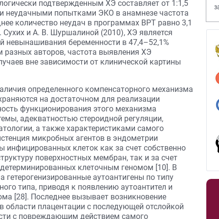
логически подтвержденным ХЭ составляет от 1:1,5
з
ими неудачными попытками ЭКО в анамнезе частота
В
нее количество неудач в программах ВРТ равно 3,1
Т. Сухих и А. В. Шуршалиной (2010), ХЭ является
й невынашивания беременности в 47,4–52,1%
ым разных авторов, частота выявления ХЭ
случаев вне зависимости от клинической картины
 наличия определенного компенсаторного механизма
храняются на достаточном для реализации
ность функционирования этого механизма
емы, адекватностью стероидной регуляции,
атологии, а также характеристиками самого
истенция микробных агентов в эндометрии
ы инфицированных клеток как за счет собственно
руктуру поверхностных мембран, так и за счет
 детерминированных клеточным геномом [10]. В
а гетерогенизированные аутоантигены по типу
ого типа, приводя к появлению аутоантител и
ма [28]. Последнее вызывает возникновение
в области плацентации с последующей отслойкой
ости с повреждающим действием самого