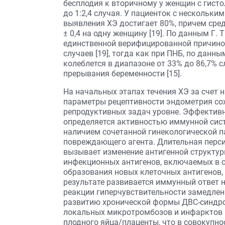
бесплодия к вторичному у женщин с гисто
до 1:2,4 случая. У пациенток с нескольк
выявления ХЭ достигает 80%, причем сред
± 0,4 на одну женщину [19]. По данным Г. 
единственной верифицированной причино
случаев [19], тогда как при ПНБ, по данн
колеблется в диапазоне от 33% до 86,7% 
прерывания беременности [15].
На начальных этапах течения ХЭ за счет
параметры рецептивности эндометрия со
репродуктивных задач уровне. Эффектив
определяется активностью иммунной сист
наличием сочетанной гинекологической п
повреждающего агента. Длительная перс
вызывает изменение антигенной структур
инфекционных антигенов, включаемых в ст
образования новых клеточных антигенов,
результате развивается иммунный ответ н
реакции гиперчувствительности замедленн
развитию хронической формы ДВС-синдро
локальных микротромбозов и инфарктов 
плодного яйца/плаценты, что в совокупн