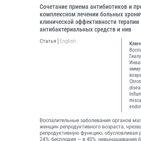
Сочетание приема антибиотиков и пр
комплексном лечении больных хрон
клинической эффективности терапии 
антибактериальных средств и нив
Статья
English
Ключ
Восп
Гиал
Инва
имму
возр
Chron
disea
Infla
misca
endom
Воспалительные заболевания органов мал
женщин репродуктивного возраста, чрезв
репродуктивную функцию, обусловливая р
24%, бесплодия — в 40%, невынашивания 