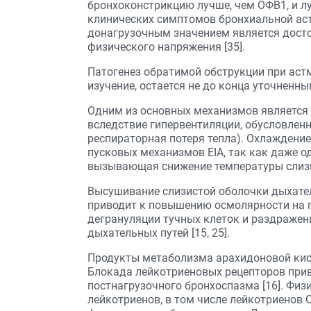
бронхоконстрикцию лучше, чем ОФВ1, и л
клинических симптомов бронхиальной аст
донагрузочным значением является дос
физического напряжения [35].
Патогенез обратимой обструкции при астм
изучение, остается не до конца уточненным 
Одним из основных механизмов является 
вследствие гипервентиляции, обусловлен
респираторная потеря тепла). Охлаждение
пусковых механизмов EIA, так как даже о
вызывающая снижение температуры слизист
Высушивание слизистой оболочки дыхател
приводит к повышению осмолярности на по
дегрануляции тучных клеток и раздражен
дыхательных путей [15, 25].
Продукты метаболизма арахидоновой кисл
Блокада лейкотриеновых рецепторов при
постнагрузочного бронхоспазма [16]. Фи
лейкотриенов, в том числе лейкотриенов С