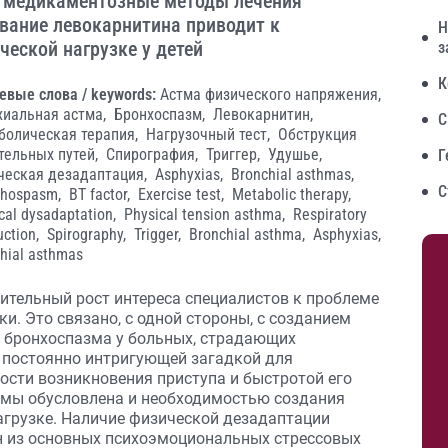
 медикаментозные методы лечения
ование левокарнитина приводит к
Н
еской нагрузке у детей
з
К
евые слова / keywords:
Астма физического напряжения,
хиальная астма,
Бронхоспазм,
Левокарнитин,
С
болическая терапия,
Нагрузочный тест,
Обструкция
тельных путей,
Спирография,
Триггер,
Удушье,
Г
ческая дезадаптация,
Asphyxias,
Bronchial asthmas,
С
chospasm,
BT factor,
Exercise test,
Metabolic therapy,
cal dysadaptation,
Physical tension asthma,
Respiratory
uction,
Spirography,
Trigger,
Bronchial asthma,
Asphyxias,
hial asthmas
ительный рост интереса специалистов к проблеме
и. Это связано, с одной стороны, с созданием
 бронхоспазма у больных, страдающих
с постоянно интригующей загадкой для
ости возникновения приступа и быстротой его
емы обусловлена и необходимостью создания
агрузке. Наличие физической дезадаптации
н из основных психоэмоциональных стрессовых