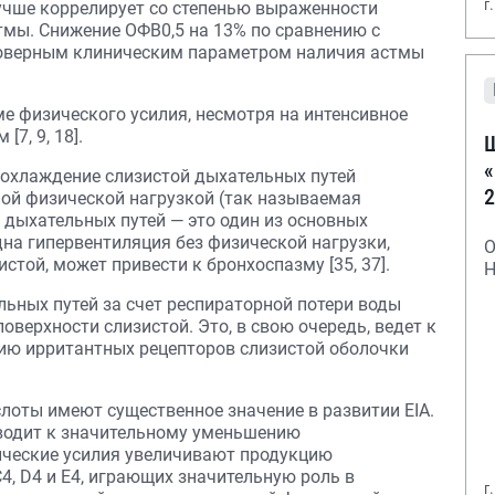
г
учше коррелирует со степенью выраженности
мы. Снижение ОФВ0,5 на 13% по сравнению с
товерным клиническим параметром наличия астмы
е физического усилия, несмотря на интенсивное
[7, 9, 18].
Ш
«
охлаждение слизистой дыхательных путей
2
ной физической нагрузкой (так называемая
 дыхательных путей — это один из основных
дна гипервентиляция без физической нагрузки,
О
ой, может привести к бронхоспазму [35, 37].
Н
ьных путей за счет респираторной потери воды
верхности слизистой. Это, в свою очередь, ведет к
ию ирритантных рецепторов слизистой оболочки
оты имеют существенное значение в развитии EIA.
водит к значительному уменьшению
зические усилия увеличивают продукцию
4, D4 и E4, играющих значительную роль в
г