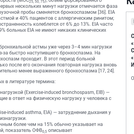
К
корость (МОС
), объем форсированного
25, 50, 75
ие первых нескольких минут нагрузки отмечается фаза
рузочной пробы сменяется бронхоспазмом [36]. EIA
стмой и 40% пациентов с аллергическим ринитом;
страненность колеблется от 6% до 13%. EIA часто
9% больных EIA не имеют никаких клинических
С
бронхиальной астмы уже через 3–4 мин нагрузки
С
-за быстро наступившего бронхоспазма. На
оспазм проходит. В этот период больной
лько после его окончания повторная нагрузка вновь
ительно менее выраженного бронхоспазма [17, 24].
О
х в литературе термина:
грузкой (Exercise-induced bronchospasm, EIB) —
ие в ответ на физическую нагрузку у человека с
se-induced asthma, EIA) — затруднение дыхания у
физнагрузки.
чным более чем на 15% обычно указывает на
ий, показатель ОФВ
описывает
0,5