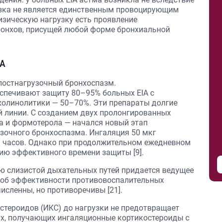
узка не является единственным провоцирующим
изическую нагрузку есть проявление
онхов, присущей любой форме бронхиальной
IA
постнагрузочный бронхоспазм.
спечивают защиту 80–95% больных EIA с
олинолитики — 50–70%. Эти препараты долгие
й линии. С созданием двух пролонгированных
а и формотерола — начался новый этап
зочного бронхоспазма. Ингаляция 50 мкг
 9 часов. Однако при продолжительном ежедневном
ию эффективного времени защиты [9].
ю слизистой дыхательных путей придается ведущее
ые об эффективности противовоспалительных
исленны, но противоречивы [21].
тероидов (ИКС) до нагрузки не предотвращает
ьных, получающих ингаляционные кортикостероиды с