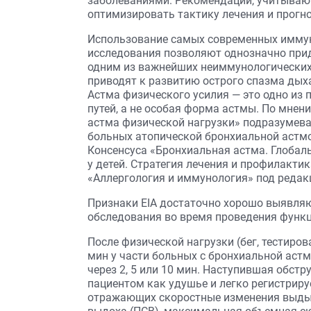
заболеваниями. Рекомендации, учитыва
оптимизировать тактику лечения и прогно
Использование самых современных иммун
исследования позволяют однозначно прид
одним из важнейших неиммунологических
приводят к развитию острого спазма дыха
Астма физического усилия — это одно из
путей, а не особая форма астмы. По мнен
астма физической нагрузки» подразумева
больных атопической бронхиальной астмо
Консенсуса «Бронхиальная астма. Глобал
у детей. Стратегия лечения и профилактик
«Аллергология и иммунология» под редакцие
Признаки EIA достаточно хорошо выявля
обследования во время проведения функц
После физической нагрузки (бег, тестирова
мин у части больных с бронхиальной аст
через 2, 5 или 10 мин. Наступившая обст
пациентом как удушье и легко регистрир
отражающих скоростные изменения выдых