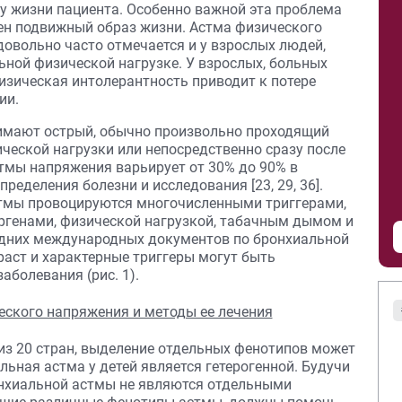
 жизни пациента. Особенно важной эта проблема
рен подвижный образ жизни. Астма физического
) довольно часто отмечается и у взрослых людей,
ьной физической нагрузке. У взрослых, больных
зическая интолерантность приводит к потере
ии.
имают острый, обычно произвольно проходящий
ческой нагрузки или непосредственно сразу после
стмы напряжения варьирует от 30% до 90% в
еделения болезни и исследования [23, 29, 36].
тмы провоцируются многочисленными триггерами,
ргенами, физической нагрузкой, табачным дымом и
едних международных документов по бронхиальной
озраст и характерные триггеры могут быть
болевания (рис. 1).
з 20 стран, выделение отдельных фенотипов может
льная астма у детей является гетерогенной. Будучи
нхиальной астмы не являются отдельными