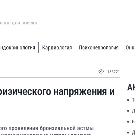
ндокринология
Кардиология
Психоневрология
Онк
135721
А
физического напряжения и
Т
Д
Б
ого проявления бронхиальной астмы
Д