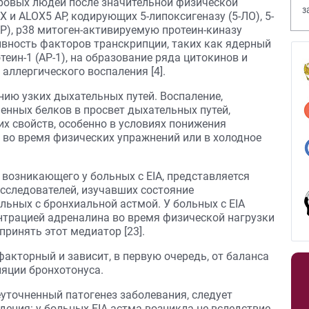
ровых людей после значительной физической
з
 и ALOX5 AP, кодирующих 5-липоксигеназу (5-ЛО), 5-
В
P), p38 митоген-активируемую протеин-киназу
ивность факторов транскрипции, таких как ядерный
теин-1 (AP-1), на образование ряда цитокинов и
аллергического воспаления [4].
нию узких дыхательных путей. Воспаление,
нных белков в просвет дыхательных путей,
их свойств, особенно в условиях понижения
 во время физических упражнений или в холодное
возникающего у больных с EIA, представляется
сследователей, изучавших состояние
льных с бронхиальной астмой. У больных с EIA
нтрацией адреналина во время физической нагрузки
принять этот медиатор [23].
факторный и зависит, в первую очередь, от баланса
яции бронхотонуса.
уточненный патогенез заболевания, следует
ения: у больных EIA астма возникла не вследствие