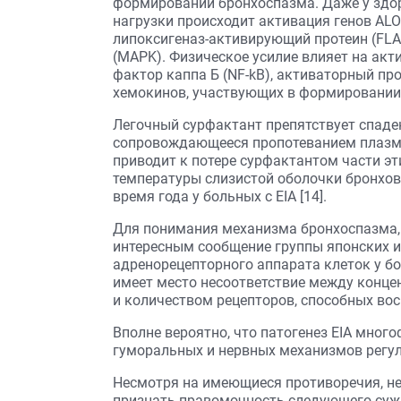
формировании бронхоспазма. Даже у здо
нагрузки происходит активация генов ALOX
липоксигеназ-активирующий протеин (FLA
(MAPK). Физическое усилие влияет на акт
фактор каппа Б (NF-kB), активаторный про
хемокинов, участвующих в формировании 
Легочный сурфактант препятствует спаде
сопровождающееся пропотеванием плазме
приводит к потере сурфактантом части эт
температуры слизистой оболочки бронхов
время года у больных с EIA [14].
Для понимания механизма бронхоспазма, 
интересным сообщение группы японских и
адренорецепторного аппарата клеток у бо
имеет место несоответствие между конце
и количеством рецепторов, способных вос
Вполне вероятно, что патогенез EIA много
гуморальных и нервных механизмов регул
Несмотря на имеющиеся противоречия, не
признать правомочность следующего сужд