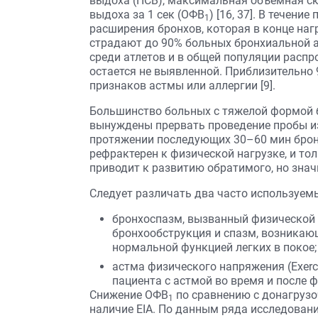
выдоха (ПСВ), максимальная объемная с
выдоха за 1 сек (ОФВ
) [16, 37]. В течен
1
расширения бронхов, которая в конце наг
страдают до 90% больных бронхиальной а
среди атлетов и в общей популяции распро
остается не выявленной. Приблизительно 
признаков астмы или аллергии [9].
Большинство больных с тяжелой формой 
вынуждены прервать проведение пробы из
протяжении последующих 30–60 мин бронх
рефрактерен к физической нагрузке, и то
приводит к развитию обратимого, но знач
Следует различать два часто используемы
бронхоспазм, вызванный физической на
бронхообструкция и спазм, возникающ
нормальной функцией легких в покое;
астма физического напряжения (Exerci
пациента с астмой во время и после 
Снижение ОФВ
по сравнению с донагрузо
1
наличие EIA. По данным ряда исследован