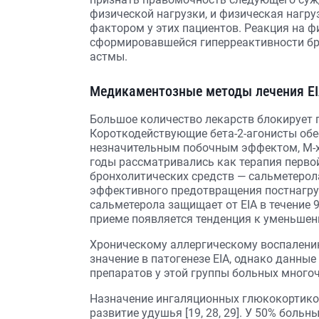
физической нагрузки, и физическая нагр
фактором у этих пациентов. Реакция на ф
сформировавшейся гиперреактивности бр
астмы.
Медикаментозные методы лечения E
Большое количество лекарств блокирует 
Короткодействующие бета-2-агонисты обе
незначительным побочным эффектом, М-х
годы рассматривались как терапия перво
бронхолитических средств — сальметерол
эффективного предотвращения постнагру
сальметерола защищает от EIA в течение
приеме появляется тенденция к уменьшен
Хроническому аллергическому воспалени
значение в патогенезе EIA, однако данн
препаратов у этой группы больных многоч
Назначение ингаляционных глюкокортикос
развитие удушья [19, 28, 29]. У 50% бол