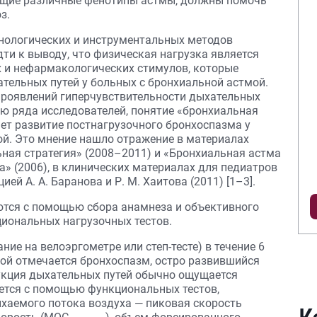
ющие различные фенотипы астмы, должны помочь
з.
ологических и инструментальных методов
ти к выводу, что физическая нагрузка является
 и нефармакологических стимулов, которые
тельных путей у больных с бронхиальной астмой.
 проявлений гиперчувствительности дыхательных
ию ряда исследователей, понятие «бронхиальная
ет развитие постнагрузочного бронхоспазма у
й. Это мнение нашло отражение в материалах
ьная стратегия» (2008–2011) и «Бронхиальная астма
а» (2006), в клинических материалах для педиатров
й А. А. Баранова и Р. М. Хаитова (2011) [1–3].
ются с помощью сбора анамнеза и объективного
иональных нагрузочных тестов.
ние на велоэргометре или степ-тесте) в течение 6
мой отмечается бронхоспазм, остро развившийся
рукция дыхательных путей обычно ощущается
уется с помощью функциональных тестов,
аемого потока воздуха — пиковая скорость