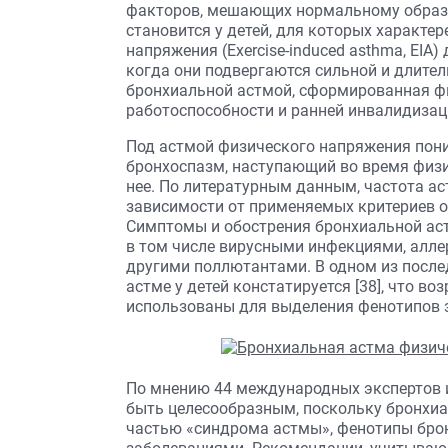
факторов, мешающих нормальному образу
становится у детей, для которых характе
напряжения (Exercise-induced asthma, EIA
когда они подвергаются сильной и длител
бронхиальной астмой, сформированная фи
работоспособности и ранней инвалидизац
Под астмой физического напряжения пон
бронхоспазм, наступающий во время физи
нее. По литературным данным, частота а
зависимости от применяемых критериев опр
Симптомы и обострения бронхиальной ас
в том числе вирусными инфекциями, алле
другими поллютантами. В одном из посл
астме у детей констатируется [38], что в
использованы для выделения фенотипов за
По мнению 44 международных экспертов и
быть целесо­образным, поскольку бронхиа
частью «синдрома астмы», фенотипы бро