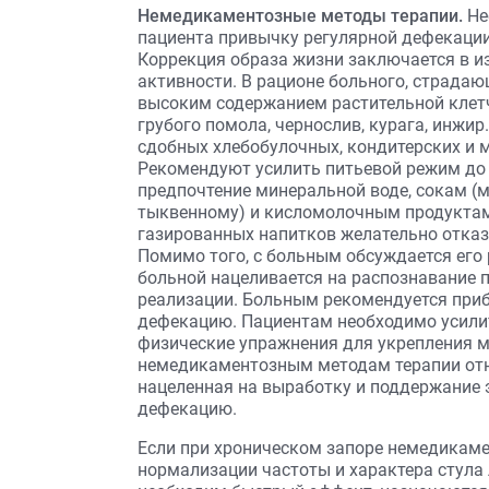
Немедикаментозные методы терапии.
Не
пациента привычку регулярной дефекации
Коррекция образа жизни заключается в и
активности. В рационе больного, страда
высоким содержанием растительной клетч
грубого помола, чернослив, курага, инжир
сдобных хлебобулочных, кондитерских и 
Рекомендуют усилить питьевой режим до 1
предпочтение минеральной воде, сокам (
тыквенному) и кисломолочным продуктам.
газированных напитков желательно отказа
Помимо того, с больным обсуждается его
больной нацеливается на распознавание п
реализации. Больным рекомендуется приб
дефекацию. Пациентам необходимо усили
физические упражнения для укрепления м
немедикаментозным методам терапии отно
нацеленная на выработку и поддержание 
дефекацию.
Если при хроническом запоре немедикам
нормализации частоты и характера стула