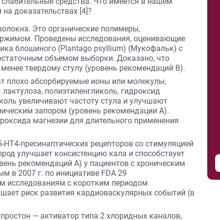
слабительные средства. Что имеется в нашем
 на доказательствах [4]?
олокна. Это органические полимеры,
ржимом. Проведены исследования, оценивающие
а блошиного (Plantago psyllium) (Мукофальк) с
остаточным объемом выборки. Доказано, что
менее твердому стулу (уровень рекомендаций В).
т плохо абсорбируемые ионы или молекулы,
лактулоза, поли­этиленгликоль, гидроксид
иколь увеличивают частоту стула и улучшают
ническим запором (уровень рекомендации A).
роксида магнезии для длительного применения
5-HT4-пресина­птических рецепторов со стимуляцией
ерод улучшает консистенцию кала и способствует
вень рекомендаций А) у пациентов с хроническим
м в 2007 г. по инициативе FDA 29
м исследованиям с коротким периодом
ышает риск развития кардиоваскулярных событий (в
простон — активатор типа 2 хлоридных каналов,