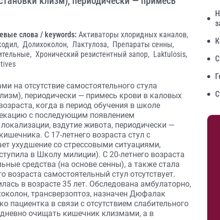
становки клизм), периодически — примесь
Н
з
евые слова / keywords:
Активаторы хлоридных каналов,
К
кодил,
Долихоколон,
Лактулоза,
Препараты сенны,
ительные,
Хронический резистентный запор,
Laktulosis,
С
tives
Г
ами на отсутствие самостоятельного стула
С
лизм), периодически — примесь крови в каловых
 возраста, когда в период обучения в школе
фекацию с последующим появлением
локализации, вздутие живота, периодически —
ишечника. С 17-летнего возраста стул с
ает ухудшение со стрессовыми ситуациями,
оступила в Школу милиции). С 20-летнего возраста
ные средства (на основе сенны), а также стала
го возраста самостоятельный стул отсутствует.
ась в возрасте 35 лет. Обследована амбулаторно,
околон, трансверзоптоз, назначен Дюфалак
ко пациентка в связи с отсутствием слабительного
дневно очищать кишечник клизмами, а в