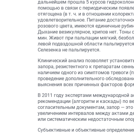
дальнейшем прошла 5 курсов гидроколон
помощью в связи с периодическим появле
отягощена (в т. ч. и в отношении колорек
удовлетворительное. Питание достаточное.
розового цвета, имеются единичные рубин
Дыхание везикулярное, хрипов нет. Тоны 
мин. Живот при пальпации мягкий, безбо
левой подвздошной области пальпируется 
Селезенка не пальпируется.
Клинический анализ позволяет установит
запора, резистентного к препаратам сенны
наличием одного из симптомов тревоги (
проведение дополнительного обследовани
выяснения всех причинных факторов фор
В 2011 году экспертами международной а
рекомендации (алгоритм и каскады) по ве
согласительным документам, запор — эт
увеличением интервалов между актами д
или систематическим недостаточным опо
Субъективные и объективные определения 