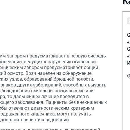
К
С
С
ским запором предусматривает в первую очередь
болеваний, ведущих к нарушению кишечной
роническим запором предусматривает общий
кий осмотр. Врач нацелен на обнаружение
О
ких узлов, образований брюшной полости,
изнаков других заболеваний, способных вызвать
 обследования выявлены внекишечные или
ра, то дальнейшее лечение проводится в
ующего заболевания. Пациенты без внекишечных
лобы отвечают диагностическим критериям
аздраженного кишечника, могут получать
 дополнительных исследований.