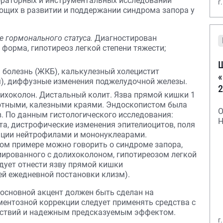
ораторных и инструментальных исследований
г
ющих в развитии и поддержании синдрома запора у
 гормонального cтатуса.
Диагностирован
форма, гипотиреоз легкой степени тяжести;
Ш
болезнь (ЖКБ), калькулезный холецистит
«
м), диффузные изменения поджелудочной железы.
2
ихоколон. Дистальный колит. Язва прямой кишки 1
плотными, калезными краями. Эндоскопистом была
О
. По данным гистологического исследования:
Н
та, дистрофические изменения эпителиоцитов, поля
ции нейтрофилами и мононуклеарами.
ом примере можно говорить о синдроме запора,
иированного с долихоколоном, гипотиреозом легкой
дует отнести язву прямой кишки
ей ежедневной постановки клизм).
 основной акцент должен быть сделан на
ентозной коррекции следует применять средства с
йствий и надежным предсказуемым эффектом.
г