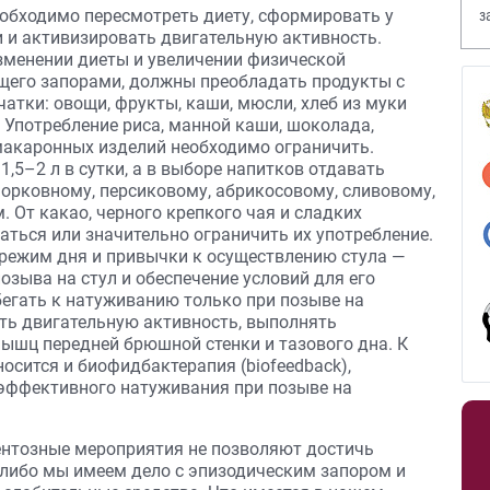
обходимо пересмотреть диету, сформировать у
з
 и активизировать двигательную активность.
В
зменении диеты и увеличении физической
ющего запорами, должны преобладать продукты с
атки: овощи, фрукты, каши, мюсли, хлеб из муки
. Употребление риса, манной каши, шоколада,
макаронных изделий необходимо ограничить.
,5–2 л в сутки, а в выборе напитков отдавать
морковному, персиковому, абрикосовому, сливовому,
 От какао, черного крепкого чая и сладких
ться или значительно ограничить их употребление.
 режим дня и привычки к осуществлению стула —
озыва на стул и обеспечение условий для его
егать к натуживанию только при позыве на
ть двигательную активность, выполнять
ышц передней брюшной стенки и тазового дна. К
сится и биофидбактерапия (biofeedback),
эффективного натуживания при позыве на
ентозные мероприятия не позволяют достичь
 либо мы имеем дело с эпизодическим запором и