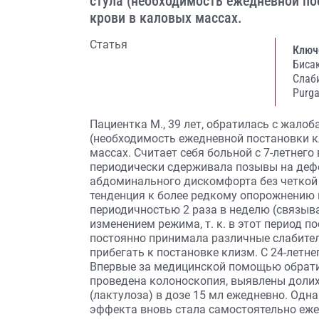
стула (необходимость ежедневной по
крови в каловых массах.
Статья
Ключ
Биса
Слаб
Purga
Пациентка М., 39 лет, обратилась с жалоб
(необходимость ежедневной постановки к
массах. Считает себя больной с 7-летнего
периодически сдерживала позывы на де
абдоминального дискомфорта без четкой 
тенденция к более редкому опорожнению к
периодичностью 2 раза в неделю (связыв
изменением режима, т. к. в этот период п
постоянно принимала различные слабитель
прибегать к постановке клизм. С 24-летне
Впервые за медицинской помощью обратил
проведена колоноскопия, выявлены долих
(лактулоза) в дозе 15 мл ежедневно. Одна
эффекта вновь стала самостоятельно еже