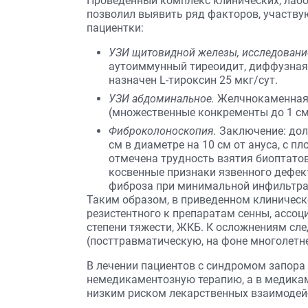
Проведенный комплекс клинических, лаб
позволил выявить ряд факторов, участву
пациентки:
УЗИ щитовидной железы, исследование
аутоиммунный тиреоидит, диффузная 
назначен L-тироксин 25 мкг/сут.
УЗИ абдоминальное.
Желчнокаменная 
(множественные конкременты до 1 с
Фиброколоноскопия.
Заключение: дол
см в диаметре на 10 см от ануса, с 
отмечена трудность взятия биоптатов
косвенные признаки язвенного дефек
фиброза при минимальной инфильтра
Таким образом, в приведенном клиническ
резистентного к препаратам сенны, ассоц
степени тяжести, ЖКБ. К осложнениям сле
(посттравматическую, на фоне многолетн
В лечении пациентов с синдромом запора
немедикаментозную терапию, а в медикам
низким риском лекарственных взаимоде