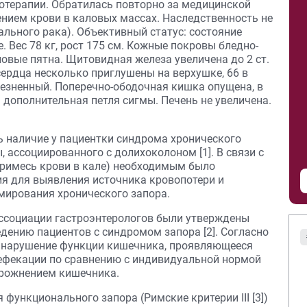
отерапии. Обратилась повторно за медицинской
нием крови в каловых массах. Наследственность не
тального рака). Объективный статус: состояние
 Вес 78 кг, рост 175 см. Кожные покровы бледно-
овые пятна. Щитовидная железа увеличена до 2 ст.
сердца несколько приглушены на верхушке, 66 в
лезненный. Поперечно-ободочная кишка опущена, в
дополнительная петля сигмы. Печень не увеличена.
ь наличие у пациентки синдрома хронического
, ассоциированного с долихоколоном [1]. В связи с
примесь крови в кале) необходимым было
я для выявления источника кровопотери и
мирования хронического запора.
ссоциации гастроэнтерологов были утверждены
дению пациентов с синдромом запора [2]. Согласно
о нарушение функции кишечника, проявляющееся
ефекации по сравнению с индивидуальной нормой
рожнением кишечника.
функционального запора (Римские критерии III [3])