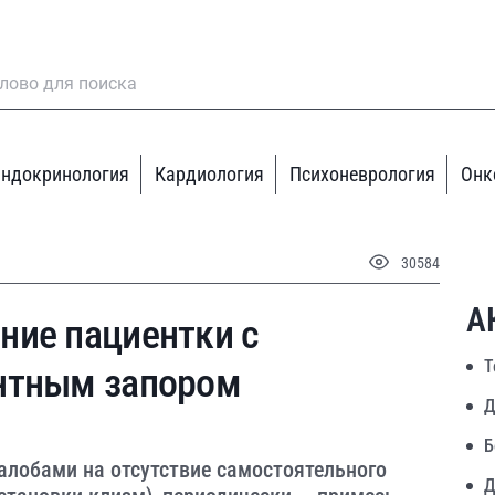
ндокринология
Кардиология
Психоневрология
Онк
30584
А
ние пациентки с
Т
нтным запором
Д
Б
жалобами на отсутствие самостоятельного
Д