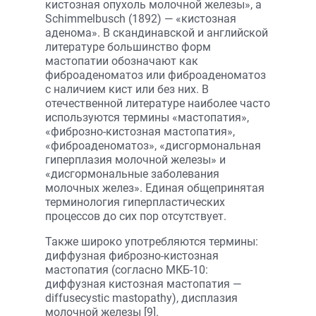
кистозная опухоль молочной железы», а
Schimmelbusch (1892) — «кистозная
аденома». В скандинавской и английской
литературе большинство форм
мастопатии обозначают как
фиброаденоматоз или фиброаденоматоз
с наличием кист или без них. В
отечественной литературе наиболее часто
используются термины «мастопатия»,
«фиброзно-кистозная мастопатия»,
«фиброаденоматоз», «дисгормональная
гиперплазия молочной железы» и
«дисгормональные заболевания
молочных желез». Единая общепринятая
терминология гиперпластических
процессов до сих пор отсутствует.
Также широко употребляются термины:
диффузная фиброзно-кистозная
мастопатия (согласно МКБ-10:
диффузная кистозная мастопатия —
diffusecystic mastopathy), дисплазия
молочной железы [9].