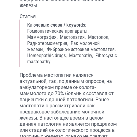
железы.
Статья
Ключевые слова / keywords:
Гомеопатические препараты,
Маммография,
Мастопатия,
Мастопол,
Радиотермометрия,
Рак молочной
железы,
Фиброзно-кистозная мастопатия,
Homeopathic drugs,
Mastopathy,
Fibrocystic
mastopathy
Проблема мастопатии является
актуальной, так, по данным опросов, на
амбулаторном приеме онколога-
маммолога до 70% больных составляют
пациентки с данной патологией. Ранее
мастопатию рассматривали как
предраковое заболевание молочной
железы. В настоящее время в целом
данная патология не является предраком
или стадией онкологического процесса в
молочных железах, однако не следует