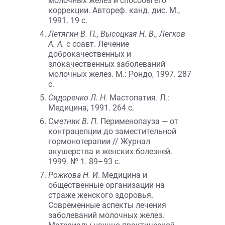
молочных желез и способы его
коррекции. Автореф. канд. дис. М.,
1991. 19 с.
Летягин В. П., Высоцкая Н. В., Легков
А. А.
с соавт. Лечение
доброкачественных и
злокачественных заболеваний
молочных желез. М.: Рондо, 1997. 287
с.
Сидоренко Л. Н.
Мастопатия. Л.:
Медицина, 1991. 264 с.
Сметник В. П.
Перименопауза — от
контрацепции до заместительной
гормонотерапии // Журнал
акушерства и женских болезней.
1999. № 1. 89–93 с.
Рожкова Н. И
. Медицина и
общественные организации на
страже женского здоровья.
Современные аспекты лечения
заболеваний молочных желез.