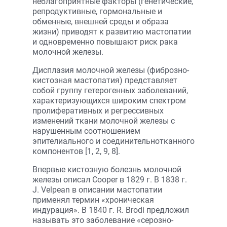
неблагоприятные факторы (генетические,
репродуктивные, гормональные и
обменные, внешней среды и образа
жизни) приводят к развитию мастопатии
и одновременно повышают риск рака
молочной железы.
Дисплазия молочной железы (фиброзно-
кистозная мастопатия) представляет
собой группу гетерогенных заболеваний,
характеризующихся широким спектром
пролиферативных и регрессивных
изменений ткани молочной железы с
нарушенным соотношением
эпителиального и соединительно­тканного
компонентов [1, 2, 9, 8].
Впервые кистозную болезнь молочной
железы описал Cooper в 1829 г. В 1838 г.
J. Velpean в описании мастопатии
применял термин «хроническая
индурация». В 1840 г. R. Brodi предложил
называть это заболевание «серозно-