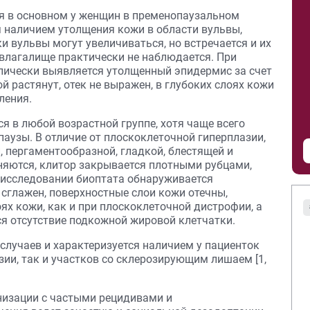
я в основном у женщин в пременопаузальном
я наличием утолщения кожи в области вульвы,
 вульвы могут увеличиваться, но встречается и их
 влагалище практически не наблюдается. При
пически выявляется утолщенный эпидермис за счет
й растянут, отек не выражен, в глубоких слоях кожи
ления.
 в любой возрастной группе, хотя чаще всего
аузы. В отличие от плоскоклеточной гиперплазии,
, пергаментообразной, гладкой, блестящей и
тняются, клитор закрывается плотными рубцами,
и исследовании биоптата обнаруживается
сглажен, поверхностные слои кожи отечны,
ях кожи, как и при плоскоклеточной дистрофии, а
ся отсутствие подкожной жировой клетчатки.
случаев и характеризуется наличием у пациенток
ии, так и участков со склерозирующим лишаем [1,
гнизации с частыми рецидивами и