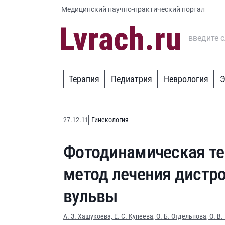
Медицинский научно-практический портал
Терапия
Педиатрия
Неврология
Э
27.12.11
Гинекология
Фотодинамическая те
метод лечения дистр
вульвы
А. З. Хашукоева,
Е. С. Купеева,
О. Б. Отдельнова,
О. В