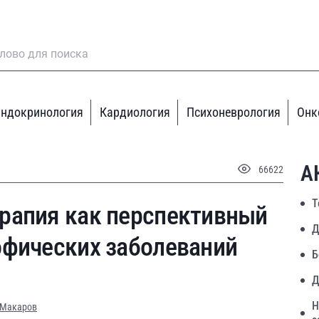
ндокринология
Кардиология
Психоневрология
Онк
А
66622
Т
рапия как перспективный
Д
офических заболеваний
Б
Д
Н
. Макаров