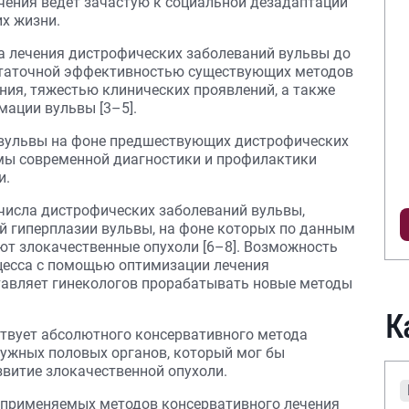
ения ведет зачастую к социальной дезадаптации
их жизни.
а лечения дистрофических заболеваний вульвы до
остаточной эффективностью существующих методов
ния, тяжестью клинических проявлений, а также
ации вульвы [3–5].
 вульвы на фоне предшествующих дистрофических
мы современной диагностики и профилактики
и.
 числа дистрофических заболеваний вульвы,
й гиперплазии вульвы, на фоне которых по данным
ют злокачественные опухоли [6–8]. Возможность
цесса с помощью оптимизации лечения
тавляет гинекологов прорабатывать новые методы
К
ствует абсолютного консервативного метода
ужных половых органов, который мог бы
звитие злокачественной опухоли.
л применяемых методов консервативного лечения