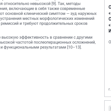
я относительно невысокой [9]. Так, методы
С
ения, включающие в себя также современные
ют основной клинический симптом — зуд наружных
С
о устранения местных морфологических изменений
х ремиссий и требуют продолжительных сроков
ее высокую эффективность в сравнении с другими
О
высокой частотой послеоперационных осложнений,
и функциональными результатами [10–13].
г