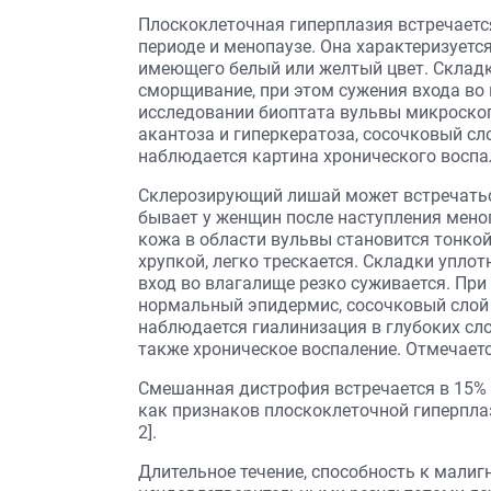
Плоскоклеточная гиперплазия встречаетс
периоде и менопаузе. Она характеризуетс
имеющего белый или желтый цвет. Складки
сморщивание, при этом сужения входа во
исследовании биоптата вульвы микроско
акантоза и гиперкератоза, сосочковый сло
наблюдается картина хронического воспа
Склерозирующий лишай может встречаться
бывает у женщин после наступления меноп
кожа в области вульвы становится тонкой
хрупкой, легко трескается. Складки упло
вход во влагалище резко суживается. Пр
нормальный эпидермис, сосочковый слой 
наблюдается гиалинизация в глубоких сло
также хроническое воспаление. Отмечает
Смешанная дистрофия встречается в 15% 
как признаков плоскоклеточной гиперплаз
2].
Длительное течение, способность к мали