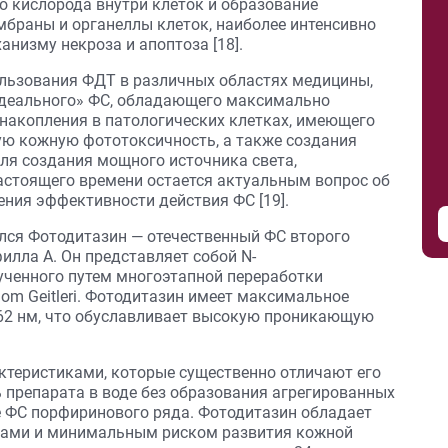
о кислорода внутри клеток и образование
браны и органеллы клеток, наиболее интенсивно
анизму некроза и апоптоза [18].
ользования ФДТ в различных областях медицины,
идеального» ФС, обладающего максимально
накопления в патологических клетках, имеющего
ю кожную фототоксичность, а также создания
ля создания мощного источника света,
астоящего времени остается актуальным вопрос об
ения эффективности действия ФС [19].
ался Фотодитазин — отечественный ФС второго
илла А. Он представляет собой N-
ученного путем многоэтапной переработки
om Geitleri. Фотодитазин имеет максимальное
662 нм, что обуславливает высокую проникающую
ктеристиками, которые существенно отличают его
 препарата в воде без образования агрегированных
е ФС порфиринового ряда. Фотодитазин обладает
ами и минимальным риском развития кожной