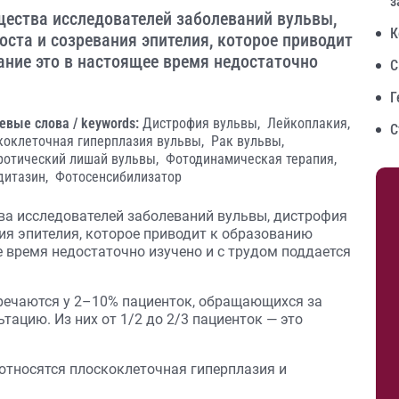
з
ества исследователей заболеваний вульвы,
К
оста и созревания эпителия, которое приводит
ание это в настоящее время недостаточно
С
Г
евые слова / keywords:
Дистрофия вульвы,
Лейкоплакия,
С
коклеточная гиперплазия вульвы,
Рак вульвы,
ротический лишай вульвы,
Фотодинамическая терапия,
дитазин,
Фотосенсибилизатор
а исследователей заболеваний вульвы, дистрофия
ия эпителия, которое приводит к образованию
е время недостаточно изучено и с трудом поддается
речаются у 2–10% пациенток, обращающихся за
ацию. Из них от 1/2 до 2/3 пациенток — это
тносятся плоскоклеточная гиперплазия и