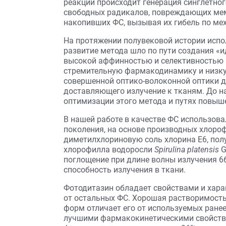
реакции происходит генерация синглетног
свободных радикалов, повреждающих мем
накопивших ФС, вызывая их гибель по мех
На протяжении полувековой истории исп
развитие метода шло по пути создания «
высокой аффинностью и селективностью 
стремительную фармакодинамику и низку
совершенной оптико-волоконной оптики д
доставляющего излучение к тканям. До н
оптимизации этого метода и путях повыш
В нашей работе в качестве ФС использов
поколения, на основе производных хлороф
диметилхлориновую соль хлорина Е6, пол
хлорофилла водоросли
Spirulina platensis
G
поглощение при длине волны излучения 
способность излучения в ткани.
Фотодитазин обладает свойствами и хара
от остальных ФС. Хорошая растворимость
форм отличает его от используемых ране
лучшими фармакокинетическими свойств