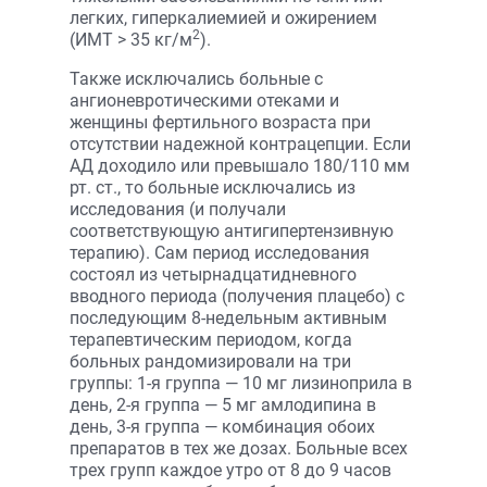
легких, гиперкалиемией и ожирением
2
(ИМТ > 35 кг/м
).
Также исключались больные с
ангионевротическими отеками и
женщины фертильного возраста при
отсутствии надежной контрацепции. Если
АД доходило или превышало 180/110 мм
рт. ст., то больные исключались из
исследования (и получали
соответствующую антигипертензивную
терапию). Сам период исследования
состоял из четырнадцатидневного
вводного периода (получения плацебо) с
последующим 8-недельным активным
терапевтическим периодом, когда
больных рандомизировали на три
группы: 1-я группа — 10 мг лизиноприла в
день, 2-я группа — 5 мг амлодипина в
день, 3-я группа — комбинация обоих
препаратов в тех же дозах. Больные всех
трех групп каждое утро от 8 до 9 часов