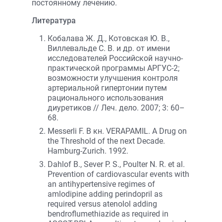
постоянному лечению.
Литература
Кобалава Ж. Д., Котовская Ю. В.,
Виллевальде С. В. и др. от имени
исследователей Российской научно-
практической программы АРГУС-2;
возможности улучшения контроля
артериальной гипертонии путем
рационального использования
диуретиков // Леч. дело. 2007; 3: 60–
68.
Messerli F. В кн. VERAPAMIL. A Drug on
the Threshold of the next Decade.
Hamburg-Zurich. 1992.
Dahlof B., Sever P. S., Poulter N. R. et al.
Prevention of cardiovascular events with
an antihypertensive regimes of
amlodipine adding perindopril as
required versus atenolol adding
bendroflumethiazide as required in