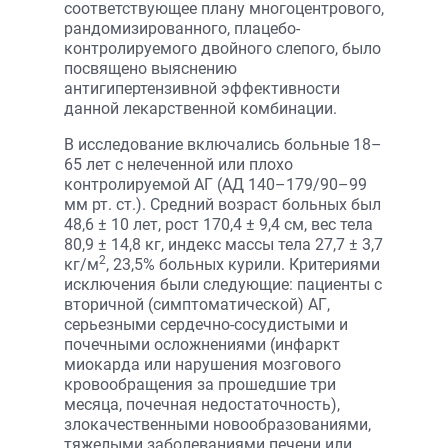
соответствующее плану многоцентрового,
рандомизированного, плацебо-
контролируемого двойного слепого, было
посвящено выяснению
антигипертензивной эффективности
данной лекарственной комбинации.
В исследование включались больные 18–
65 лет с нелеченной или плохо
контролируемой АГ (АД 140–179/90–99
мм рт. ст.). Средний возраст больных был
48,6 ± 10 лет, рост 170,4 ± 9,4 см, вес тела
80,9 ± 14,8 кг, индекс массы тела 27,7 ± 3,7
2
кг/м
, 23,5% больных курили. Критериями
исключения были следующие: пациенты с
вторичной (симптоматической) АГ,
серьезными сердечно-сосудистыми и
почечными осложнениями (инфаркт
миокарда или нарушения мозгового
кровообращения за прошедшие три
месяца, почечная недостаточность),
злокачественными новообразованиями,
тяжелыми заболеваниями печени или