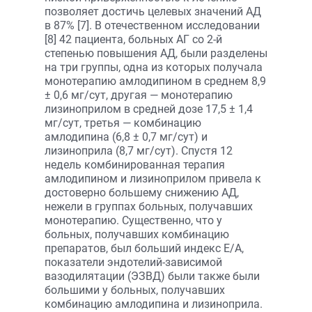
позволяет достичь целевых значений АД
в 87% [7]. В отечественном исследовании
[8] 42 пациента, больных АГ со 2-й
степенью повышения АД, были разделены
на три группы, одна из которых получала
монотерапию амлодипином в среднем 8,9
± 0,6 мг/сут, другая — монотерапию
лизиноприлом в средней дозе 17,5 ± 1,4
мг/сут, третья — комбинацию
амлодипина (6,8 ± 0,7 мг/сут) и
лизиноприла (8,7 мг/сут). Спустя 12
недель комбинированная терапия
амлодипином и лизиноприлом привела к
достоверно большему снижению АД,
нежели в группах больных, получавших
монотерапию. Существенно, что у
больных, получавших комбинацию
препаратов, был больший индекс Е/А,
показатели эндотелий-зависимой
вазодилятации (ЭЗВД) были также были
большими у больных, получавших
комбинацию амлодипина и лизиноприла.