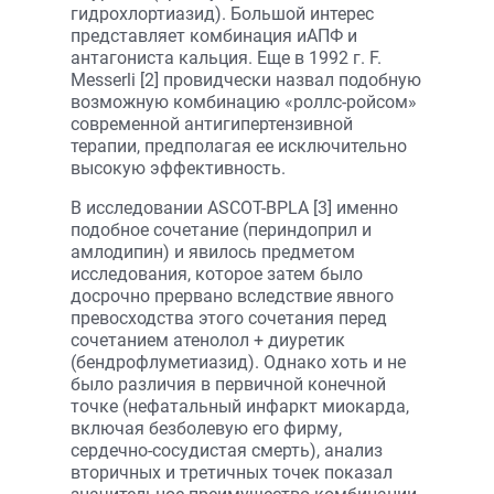
гидрохлортиазид). Большой интерес
представляет комбинация иАПФ и
антагониста кальция. Еще в 1992 г. F.
Messerli [2] провидчески назвал подобную
возможную комбинацию «роллс-ройсом»
современной антигипертензивной
терапии, предполагая ее исключительно
высокую эффективность.
В исследовании ASCOT-BPLA [3] именно
подобное сочетание (периндоприл и
амлодипин) и явилось предметом
исследования, которое затем было
досрочно прервано вследствие явного
превосходства этого сочетания перед
сочетанием атенолол + диуретик
(бендрофлуметиазид). Однако хоть и не
было различия в первичной конечной
точке (нефатальный инфаркт миокарда,
включая безболевую его фирму,
сердечно-сосудистая смерть), анализ
вторичных и третичных точек показал