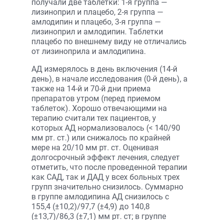
получали две таблетки: 1-я группа —
лизиноприл и плацебо, 2-я группа —
амлодипин и плацебо, 3-я группа —
лизиноприл и амлодипин. Таблетки
плацебо по внешнему виду не отличались
от лизиноприла и амлодипина.
АД измерялось в день включения (14-й
день), в начале исследования (0-й день), а
также на 14-й и 70-й дни приема
препаратов утром (перед приемом
таблеток). Хорошо отвечающими на
терапию считали тех пациентов, у
которых АД нормализовалось (< 140/90
мм рт. ст.) или снижалось по крайней
мере на 20/10 мм рт. ст. Оценивая
долгосрочный эффект лечения, следует
отметить, что после проведенной терапии
как САД, так и ДАД у всех больных трех
групп значительно снизилось. Суммарно
в группе амлодипина АД снизилось с
155,4 (±10,2)/97,7 (±4,9) до 140,8
(±13,7)/86,3 (±7,1) мм рт. ст; в группе