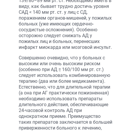
139/80–89 мм рт. ст. Необходимо иметь в
виду, как бывает трудно достичь уровня
САД < 140 мм рт. ст. у лиц с СД,
поражением органов-мишеней, у пожилых
больных (уже имеющих сердечно-
сосудистые осложнения). Особенно
осторожно следует снижать АД у
пожилых лиц и больных, перенесших
инфаркт миокарда или мозговой инсульт.
Совершенно очевидно, что у больных с
высоким или очень высоким риском
(особенно при АД ≥ 160/100 мм рт. ст.)
следует использовать комбинированную
терапию (два или более медикамента).
Естественно, что для длительной терапии
(а она при АГ практически пожизненная)
необходимо использовать препараты
длительного действия, обеспечивающие
24-часовой контроль АД при
однократном приеме. Преимущество
таких препаратов заключается в большей
приверженности больного к лечению,