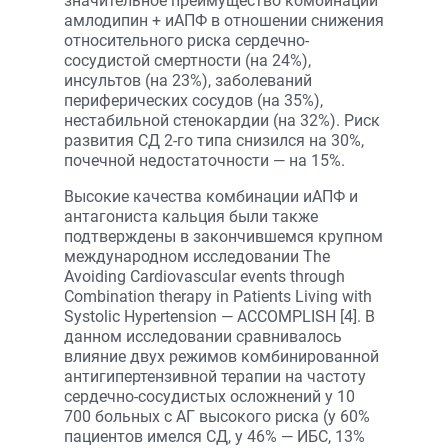
значительное преимущество комбинации
амлодипин + иАПФ в отношении снижения
относительного риска сердечно-
сосудистой смертности (на 24%),
инсультов (на 23%), заболеваний
периферических сосудов (на 35%),
нестабильной стенокардии (на 32%). Риск
развития СД 2-го типа снизился на 30%,
почечной недостаточности — на 15%.
Высокие качества комбинации иАПФ и
антагониста кальция были также
подтверждены в закончившемся крупном
международном исследовании The
Avoiding Cardiovascular events through
Combination therapy in Patients Living with
Systolic Hypertension — ACCOMPLISH [4]. В
данном исследовании сравнивалось
влияние двух режимов комбинированной
антигипертензивной терапии на частоту
сердечно-сосудистых осложнений у 10
700 больных с АГ высокого риска (у 60%
пациентов имелся СД, у 46% — ИБС, 13%