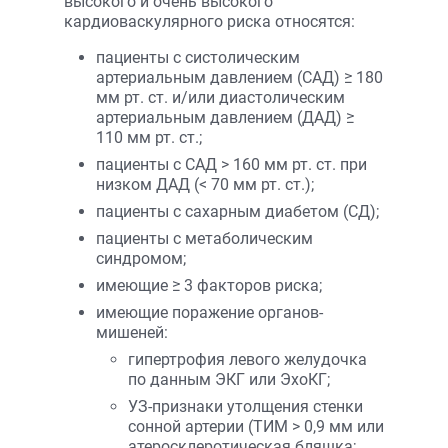
высокого и очень высокого
кардиоваскулярного риска относятся:
пациенты с систолическим
артериальным давлением (САД) ≥ 180
мм рт. ст. и/или диастолическим
артериальным давлением (ДАД) ≥
110 мм рт. ст.;
пациенты с САД > 160 мм рт. ст. при
низком ДАД (< 70 мм рт. ст.);
пациенты с сахарным диабетом (СД);
пациенты с метаболическим
синдромом;
имеющие ≥ 3 факторов риска;
имеющие поражение органов-
мишеней:
гипертрофия левого желудочка
по данным ЭКГ или ЭхоКГ;
УЗ-признаки утолщения стенки
сонной артерии (ТИМ > 0,9 мм или
атеросклеротическая бляшка;