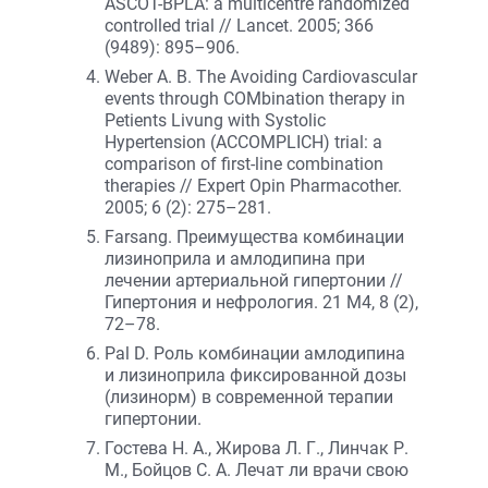
ASCOT-BPLA: a multicentre randomized
controlled trial // Lancet. 2005; 366
(9489): 895–906.
Weber A. B. The Avoiding Cardiovascular
events through COMbination therapy in
Petients Livung with Systolic
Hypertension (ACCOMPLICH) trial: a
comparison of first-line combination
therapies // Expert Opin Pharmacother.
2005; 6 (2): 275–281.
Farsang. Преимущества комбинации
лизиноприла и амлодипина при
лечении артериальной гипертонии //
Гипертония и нефрология. 21 М4, 8 (2),
72–78.
Pal D. Роль комбинации амлодипина
и лизиноприла фиксированной дозы
(лизинорм) в современной терапии
гипертонии.
Гостева Н. А., Жирова Л. Г., Линчак Р.
М., Бойцов С. А. Лечат ли врачи свою