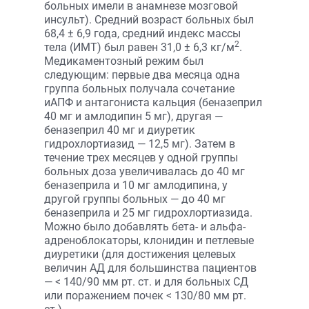
больных имели в анамнезе мозговой
инсульт). Средний возраст больных был
68,4 ± 6,9 года, средний индекс массы
2
тела (ИМТ) был равен 31,0 ± 6,3 кг/м
.
Медикаментозный режим был
следующим: первые два месяца одна
группа больных получала сочетание
иАПФ и антагониста кальция (беназеприл
40 мг и амлодипин 5 мг), другая —
беназеприл 40 мг и диуретик
гидрохлортиазид — 12,5 мг). Затем в
течение трех месяцев у одной группы
больных доза увеличивалась до 40 мг
беназеприла и 10 мг амлодипина, у
другой группы больных — до 40 мг
беназеприла и 25 мг гидрохлортиазида.
Можно было добавлять бета- и альфа-
адреноблокаторы, клонидин и петлевые
диуретики (для достижения целевых
величин АД для большинства пациентов
— < 140/90 мм рт. ст. и для больных СД
или поражением почек < 130/80 мм рт.