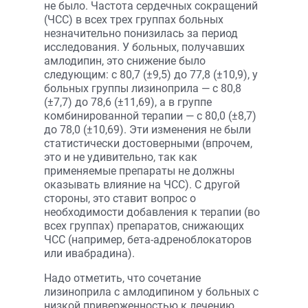
не было. Частота сердечных сокращений
(ЧСС) в всех трех группах больных
незначительно понизилась за период
исследования. У больных, получавших
амлодипин, это снижение было
следующим: с 80,7 (±9,5) до 77,8 (±10,9), у
больных группы лизиноприла — с 80,8
(±7,7) до 78,6 (±11,69), а в группе
комбинированной терапии — с 80,0 (±8,7)
до 78,0 (±10,69). Эти изменения не были
статистически достоверными (впрочем,
это и не удивительно, так как
применяемые препараты не должны
оказывать влияние на ЧСС). С другой
стороны, это ставит вопрос о
необходимости добавления к терапии (во
всех группах) препаратов, снижающих
ЧСС (например, бета-адреноблокаторов
или ивабрадина).
Надо отметить, что сочетание
лизиноприла с амлодипином у больных с
низкой приверженностью к лечению