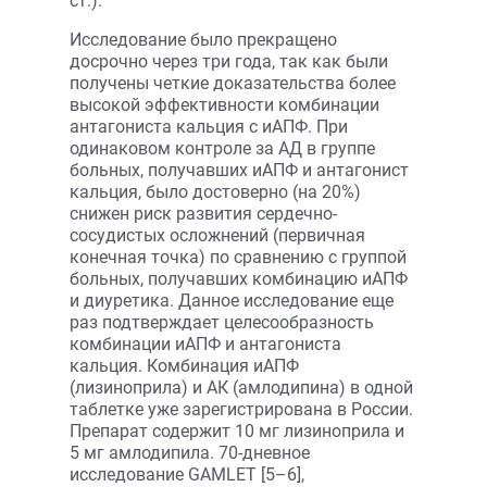
ст.).
Исследование было прекращено
досрочно через три года, так как были
получены четкие доказательства более
высокой эффективности комбинации
антагониста кальция с иАПФ. При
одинаковом контроле за АД в группе
больных, получавших иАПФ и антагонист
кальция, было достоверно (на 20%)
снижен риск развития сердечно-
сосудистых осложнений (первичная
конечная точка) по сравнению с группой
больных, получавших комбинацию иАПФ
и диуретика. Данное исследование еще
раз подтверждает целесообразность
комбинации иАПФ и антагониста
кальция. Комбинация иАПФ
(лизиноприла) и АК (амлодипина) в одной
таблетке уже зарегистрирована в России.
Препарат содержит 10 мг лизиноприла и
5 мг амлодипила. 70-дневное
исследование GAMLET [5–6],