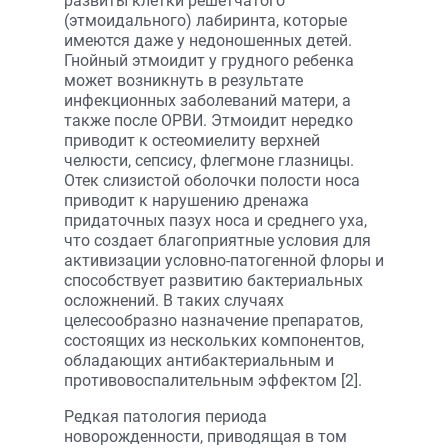
развиты клетки решетчатого
(этмоидального) лабиринта, которые
имеются даже у недоношенных детей.
Гнойный этмоидит у грудного ребенка
может возникнуть в результате
инфекционных заболеваний матери, а
также после ОРВИ. Этмоидит нередко
приводит к остеомиелиту верхней
челюсти, сепсису, флегмоне глазницы.
Отек слизистой оболочки полости носа
приводит к нарушению дренажа
придаточных пазух носа и среднего уха,
что создает благоприятные условия для
активизации условно-патогенной флоры и
способствует развитию бактериальных
осложнений. В таких случаях
целесообразно назначение препаратов,
состоящих из нескольких компонентов,
обладающих антибактериальным и
противовоспалительным эффектом [2].
Редкая патология периода
новорожденности, приводящая в том