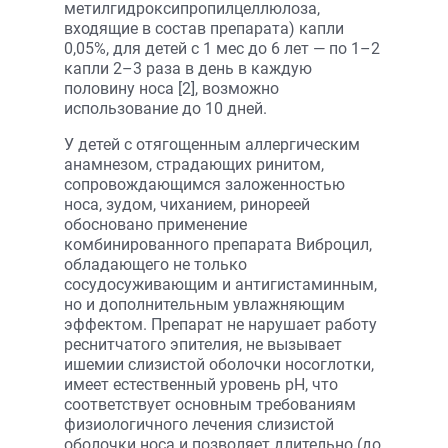
метилгидроксипропилцеллюлоза,
входящие в состав препарата) капли
0,05%, для детей с 1 мес до 6 лет — по 1–2
капли 2–3 раза в день в каждую
половину носа [2], возможно
использование до 10 дней.
У детей с отягощенным аллергическим
анамнезом, страдающих ринитом,
сопровождающимся заложенностью
носа, зудом, чиханием, ринореей
обосновано применение
комбинированного препарата Виброцил,
обладающего не только
сосудосуживающим и антигистаминным,
но и дополнительным увлажняющим
эффектом. Препарат не нарушает работу
реснитчатого эпителия, не вызывает
ишемии слизистой оболочки носоглотки,
имеет естественный уровень pH, что
соответствует основным требованиям
физиологичного лечения слизистой
оболочки носа и позволяет длительно (до