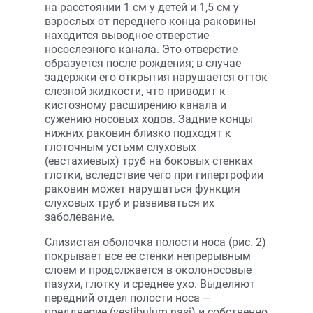
на расстоянии 1 см у детей и 1,5 см у
взрослых от переднего конца раковины
находится выводное отверстие
носослезного канала. Это отверстие
образуется после рождения; в случае
задержки его открытия нарушается отток
слезной жидкости, что приводит к
кистозному расширению канала и
сужению носовых ходов. Задние концы
нижних раковин близко подходят к
глоточным устьям слуховых
(евстахиевых) труб на боковых стенках
глотки, вследствие чего при гипертрофии
раковин может нарушаться функция
слуховых труб и развиваться их
заболевание.
Слизистая оболочка полости носа (рис. 2)
покрывает все ее стенки непрерывным
слоем и продолжается в околоносовые
пазухи, глотку и среднее ухо. Выделяют
передний отдел полости носа —
преддверие (vestibulum nasi) и собственно