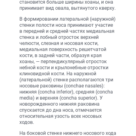
становится больше ширины хоаны, и она
принимает вид овала, вытянутого кверху.
В формировании латеральной (наружной)
стенки полости носа принимают участие
в передней и средней частях медиальная
стенка и лобный отросток верхней
челюсти, слезная и носовая кости,
медиальная поверхность решетчатой
кости, в задней части, образуя края
хоаны, — перпендикулярный отросток
небной кости и крылонебные отростки
клиновидной кости. На наружной
(латеральной) стенке располагаются три
носовые раковины (conchae nasales):
нижняя (concha inferior), средняя (concha
media) и верхняя (concha superior). У
новорожденного нижняя раковина
спускается до дна носа, отмечается
относительная узость всех носовых
ходов.
На боковой стенке нижнего носового хода