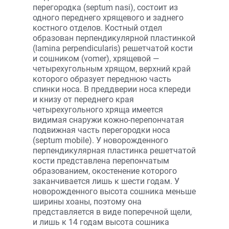
перегородка (septum nasi), состоит из
одного переднего хрящевого и заднего
костного отделов. Костный отдел
образован перпендикулярной пластинкой
(lamina perpendicularis) решетчатой кости
и сошником (vomer), хрящевой —
четырехугольным хрящом, верхний край
которого образует переднюю часть
спинки носа. В преддверии носа кпереди
и книзу от переднего края
четырехугольного хряща имеется
видимая снаружи кожно-перепончатая
подвижная часть перегородки носа
(septum mobile). У новорожденного
перпендикулярная пластинка решетчатой
кости представлена перепончатым
образованием, окостенение которого
заканчивается лишь к шести годам. У
новорожденного высота сошника меньше
ширины хоаны, поэтому она
представляется в виде поперечной щели,
и лишь к 14 годам высота сошника