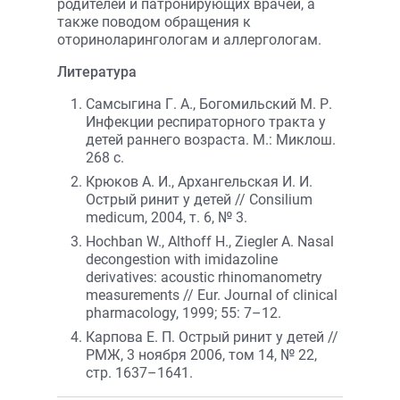
родителей и патронирующих врачей, а
также поводом обращения к
оториноларингологам и аллергологам.
Литература
Самсыгина Г. А., Богомильский М. Р.
Инфекции респираторного тракта у
детей раннего возраста. М.: Миклош.
268 с.
Крюков А. И., Архангельская И. И.
Острый ринит у детей // Consilium
medicum, 2004, т. 6, № 3.
Hochban W., Althoff H., Ziegler A. Nasal
decongestion with imidazoline
derivatives: acoustic rhinomanometry
measurements // Eur. Journal of clinical
pharmacology, 1999; 55: 7–12.
Карпова Е. П. Острый ринит у детей //
РМЖ, 3 ноября 2006, том 14, № 22,
стр. 1637–1641.