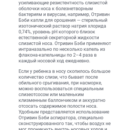
усиливающие резистентность слизистой
оболочки носа к болезнетворным
бактериям и вирусам, например, Отривин
Бэби капли для орошения — стерильный
изотонический раствор натрия хлорида
0,74%, уровень pН которого близок
естественной секреторной жидкости
слизистой носа. Отривин Бэби применяют
интраназально по несколько капель из
флакона-капельницы по 2–4 раза в
каждый носовой ход ежедневно.
Если у ребенка в носу скопилось большое
количество слизи, что бывает после
обильного срыгивания, при насморке,
можно воспользоваться специальным
слизеотсосом или маленьким
клизменным баллончиком и аккуратно
отсосать содержимое полости носа.
Удобным представляется использование
Отривин Бэби аспиратора, специально
сконструированного так, чтобы воздух не
мог проникнуть внутрь носовых ходов и