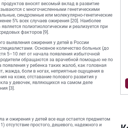
продуктов вносят весомый вклад в развитие
вязываются с многочисленными генетическими
альные, синдромные или молекулярно-генетические
енее 5% всех случаев ожирения [20]. Наиболее
а является полиэтиологическим и реализуется при
редовых факторов [9].
го выявления ожирения у детей в России
специалистами. Основное количество больных (до
тя 5–10 лет от начала появления избыточной
х родители обращаются за врачебной помощью не по
а появления у ребенка таких жалоб, как головная
т, жажда, боли в ногах, неприятные ощущения в
ния на коже, отставание полового развития у
кла у девочек, являющихся на самом деле
ия [3].
а и ожирения у детей все еще остается предметом
) отсутствие простого, дешевого, надежного и