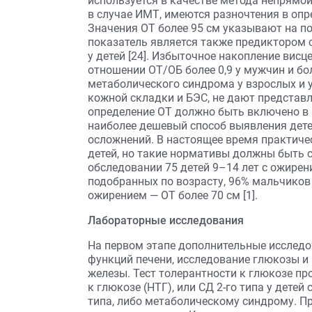
используется в качестве метода непрямо
в случае ИМТ, имеются разночтения в опр
Значения ОТ более 95 см указывают на п
показатель является также предиктором 
у детей [24]. Избыточное накопление вис
отношении ОТ/ОБ более 0,9 у мужчин и бо
метаболического синдрома у взрослых и у
кожной складки и БЭС, не дают представл
определение ОТ должно быть включено в 
наиболее дешевый способ выявления дет
осложнений. В настоящее время практиче
детей, но такие нормативы должны быть 
обследовании 75 детей 9–14 лет с ожирен
подобранных по возрасту, 96% мальчиков 
ожирением — ОТ более 70 см [1].
Лабораторные исследования
На первом этапе дополнительные исследо
функций печени, исследование глюкозы и
железы. Тест толерантности к глюкозе п
к глюкозе (НТГ), или СД 2-го типа у дете
типа, либо метаболическому синдрому. П