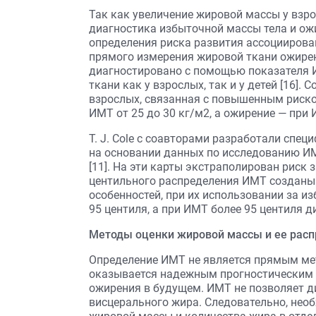
Так как увеличение жировой массы у взро
диагностика избыточной массы тела и ож
определения риска развития ассоциирова
прямого измерения жировой ткани ожире
диагностировано с помощью показателя 
ткани как у взрослых, так и у детей [16].
взрослых, связанная с повышенным риско
ИМТ от 25 до 30 кг/м2, а ожирение — при 
T. J. Cole с соавторами разработали спец
на основании данных по исследованию ИМ
[11]. На эти карты экстраполирован риск 
центильного распределения ИМТ созданы 
особенностей, при их использовании за и
95 центиля, а при ИМТ более 95 центиля 
Методы оценки жировой массы и ее рас
Определение ИМТ не является прямым ме
оказывается надежным прогностическим 
ожирения в будущем. ИМТ не позволяет 
висцерального жира. Следовательно, не