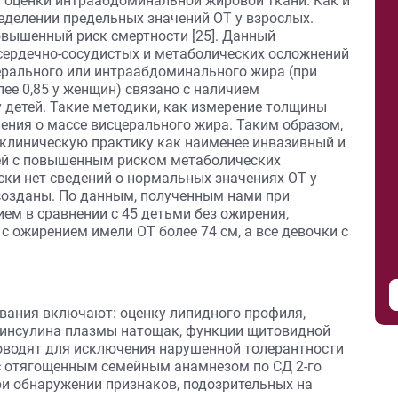
й оценки интраабдоминальной жировой ткани. Как и
еделении предельных значений ОТ у взрослых.
овышенный риск смертности [25]. Данный
сердечно-сосудистых и метаболических осложнений
церального или интраабдоминального жира (при
лее 0,85 у женщин) связано с наличием
 детей. Такие методики, как измерение толщины
ения о массе висцерального жира. Таким образом,
клиническую практику как наименее инвазивный и
ей с повышенным риском метаболических
ски нет сведений о нормальных значениях ОТ у
созданы. По данным, полученным нами при
ием в сравнении с 45 детьми без ожирения,
с ожирением имели ОТ более 74 см, а все девочки с
вания включают: оценку липидного профиля,
 инсулина плазмы натощак, функции щитовидной
роводят для исключения нарушенной толерантности
й с отягощенным семейным анамнезом по СД 2-го
ри обнаружении признаков, подозрительных на