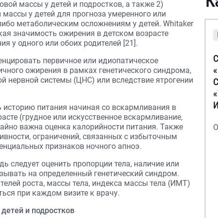
К
ой массы у детей и подростков, а также 2)
 массы у детей для прогноза умеренного или
либо метаболическим осложнениям у детей. Whitaker
кая значимость ожирения в детском возрасте
ия у одного или обоих родителей [21].
С
енцировать первичное или идиопатическое
ичного ожирения в рамках генетического синдрома,
й нервной системы (ЦНС) или вследствие ятрогении
С
 историю питания начиная со вскармливания в
асте (грудное или искусственное вскармливание,
ычайно важна оценка калорийности питания. Также
О
тивности, ограничений, связанных с избыточным
отенциальных признаков ночного апноэ.
ь следует оценить пропорции тела, наличие или
азывать на определенный генетический синдром.
телей роста, массы тела, индекса массы тела (ИМТ)
ься при каждом визите к врачу.
 детей и подростков