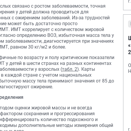
г
слых связано с ростом заболеваемости, точная
ирения у детей должна проводиться для
нных с ожирением заболеваний. Из-за трудностей
ние может быть достаточно просто
ИМТ. ИМТ коррелирует с количеством жировой
 Согласно определению ВОЗ, избыточная масса тела у
Ш
м заболеваемости, диагностируется при значениях
«
ИМТ, равном 30 кг/м2 и более.
2
ифичные по возрасту и полу критические показатели
Т у детей в шести странах на разных континентах
О
заболеваемости у взрослых (
табл. 2
). Карты
Н
в каждой стране с учетом национальных
збыточную массу тела принимают значения от 85 до
диагностируют ожирение.
пределения
тодом оценки жировой массы и не всегда
фактором сохранения и прогрессирования
дифференцировать количество подкожного и
обходимы дополнительные методы измерения общей
г