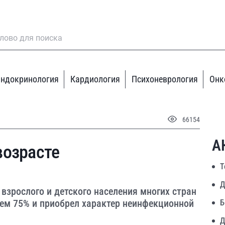
ндокринология
Кардиология
Психоневрология
Онк
66154
А
возрасте
Т
Д
взрослого и детского населения многих стран
нем 75% и приобрел характер неинфекционной
Б
Д