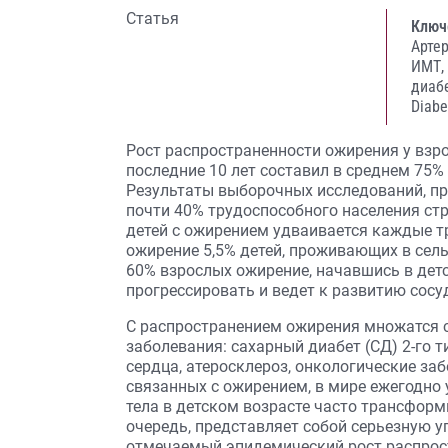
Статья
Ключ
Арте
ИМТ,
диабе
Diabe
Рост распространенности ожирения у взро
последние 10 лет составил в среднем 75%
Результаты выборочных исследований, пр
почти 40% трудоспособного населения ст
детей с ожирением удваивается каждые тр
ожирение 5,5% детей, проживающих в сельс
60% взрослых ожирение, начавшись в дет
прогрессировать и ведет к развитию сос
С распространением ожирения множатся 
заболевания: сахарный диабет (СД) 2-го т
сердца, атеросклероз, онкологические забо
связанных с ожирением, в мире ежегодно
тела в детском возрасте часто трансформи
очередь, представляет собой серьезную уг
отмечаемый эпидемический рост распрос