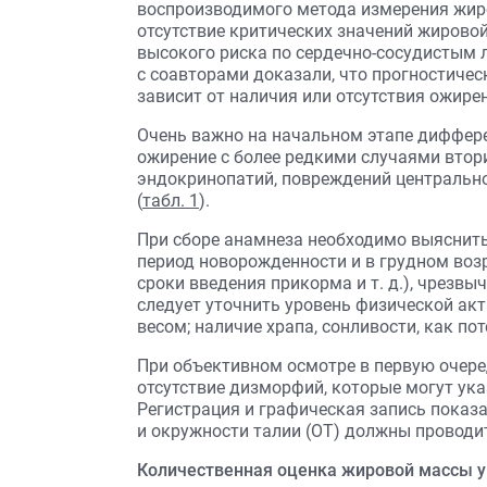
воспроизводимого метода измерения жиров
отсутствие критических значений жировой
высокого риска по сердечно-сосудистым 
с соавторами доказали, что прогностичес
зависит от наличия или отсутствия ожирен
Очень важно на начальном этапе диффер
ожирение с более редкими случаями втор
эндокринопатий, повреждений центрально
(
табл. 1
).
При сборе анамнеза необходимо выяснить
период новорожденности и в грудном возр
сроки введения прикорма и т. д.), чрезв
следует уточнить уровень физической ак
весом; наличие храпа, сонливости, как п
При объективном осмотре в первую очеред
отсутствие дизморфий, которые могут ук
Регистрация и графическая запись показа
и окружности талии (ОТ) должны проводит
Количественная оценка жировой массы у