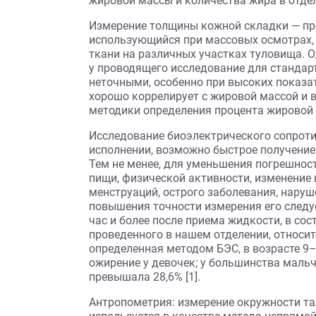
жировой массы и количества жира в отде
Измерение толщины кожной складки — про
использующийся при массовых осмотрах
ткани на различных участках туловища. 
у проводящего исследование для стандар
неточными, особенно при высоких показа
хорошо коррелирует с жировой массой и 
методики определения процента жировой т
Исследование биоэлектрического сопроти
исполнении, возможно быстрое получение 
Тем не менее, для уменьшения погрешнос
пищи, физической активности, изменение 
менструаций, острого заболевания, наруше
повышения точности измерения его следуе
час и более после приема жидкости, в со
проведенного в нашем отделении, относит
определенная методом БЭС, в возрасте 9
ожирение у девочек; у большинства мальч
превышала 28,6% [1].
Антропометрия: измерение окружности тал