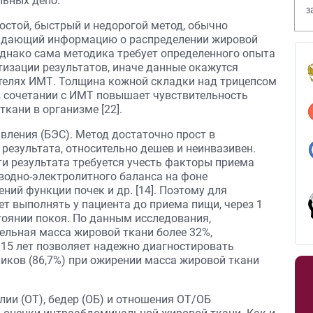
льных депо.
з
В
стой, быстрый и недорогой метод, обычно
, дающий информацию о распределении жировой
Однако сама методика требует определенного опыта
тизации результатов, иначе данные окажутся
телях ИМТ. Толщина кожной складки над трицепсом
в сочетании с ИМТ повышает чувствительность
кани в организме [22].
вления (БЭС). Метод достаточно прост в
результата, относительно дешев и неинвазивен.
ти результата требуется учесть факторы приема
водно-электролитного баланса на фоне
ний функции почек и др. [14]. Поэтому для
т выполнять у пациента до приема пищи, через 1
стоянии покоя. По данным исследования,
ельная масса жировой ткани более 32%,
–15 лет позволяет надежно диагностировать
иков (86,7%) при ожирении масса жировой ткани
ии (ОТ), бедер (ОБ) и отношения ОТ/ОБ