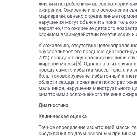
жизни и потреблением высококалорийных 
ожирения. Ожирение и его осложнения с
маркерами, однако определенные гормон
нарушения могут объяснить пока только м
вероятно, что ожирение детского возраст
сложном взаимодействии генетических и с
К сожалению, отсутствие целенаправленно
обусловливает его позднюю диагностику 
70%) попадают под наблюдение лишь спус
жировой массы [6]. Однако в этих случая
поводу самого избытка массы тела, а из-з
боль, головокружение, избыточный аппети
области сердца, появление полос растяже
мальчиков, нарушения менструального ци
симптомами осложненного течения ожирен
Диагностика
Клиническая оценка
Точное определение избыточной массы тел
обсуждения по двум основным причинам: 1