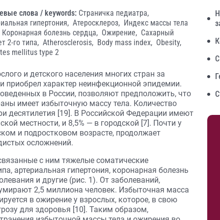
евые слова / keywords:
Страничка педиатра,
Н
риальная гипертония,
Атеросклероз,
Индекс массы тела
з
Коронарная болезнь сердца,
Ожирение,
Сахарный
К
т 2-го типа,
Atherosclerosis,
Body mass index,
Obesity,
tes mellitus type 2
С
слого и детского населения многих стран за
Г
 и приобрел характер неинфекционной эпидемии.
оведенных в России, позволяют предположить, что
С
раны имеет избыточную массу тела. Количество
и десятилетия [19]. В Российской Федерации имеют
кой местности, и 8,5% — в городской [7]. Почти у
ском и подростковом возрасте, продолжает
удистых осложнений.
связанные с ним тяжелые соматические
ипа, артериальная гипертония, коронарная болезнь
левания и другие (рис. 1). От заболеваний,
 умирают 2,5 миллиона человек. Избыточная масса
руется в ожирение у взрослых, которое, в свою
розу для здоровья [10]. Таким образом,
транения избыточной массы тела и ожирения во