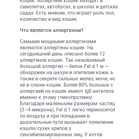
кошек. Аллергены кошек находят в
самолетах, автобусах, в школах и детских
садах. Есть мнение, что играет роль пол,
количество и вид кошек.
Что является аллергеном?
Самыми мощными аллергенами
являются аллергены кошек. На
сегодняшний день описано более 12
аллергенов кошек. Так называемый
большой аллерген — белок Fel d 1 м —
обнаружен на шкуре и эпителии кожи, а
также в секрете сальных желез, моче, но
не в слюне кошек. Более 80% больных с
аллергией на кошек имеют IgE-антитела
именно к этому гликопротеину.
Благодаря маленьким размерам частиц
(3–4 микрона), Fel d 1 легко переносится
по воздуху и при попадании в
дыхательные пути вызывает появление
кашля/сухих хрипов у
сенсибилизированных лиц. У котов