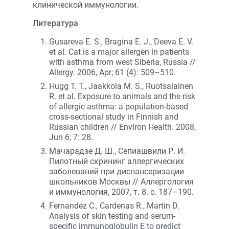
клинической иммунологии.
Литература
Gusareva E. S., Bragina E. J., Deeva E. V.
et al. Cat is a major allergen in patients
with asthma from west Siberia, Russia //
Allergy. 2006, Apr; 61 (4): 509–510.
Hugg T. T., Jaakkola M. S., Ruotsalainen
R. et al. Exposure to animals and the risk
of allergic asthma: a population-based
cross-sectional study in Finnish and
Russian children // Environ Health. 2008,
Jun 6; 7: 28.
Мачарадзе Д. Ш., Сепиашвили Р. И.
Пилотный скрининг аллергических
заболеваний при диспансеризации
школьников Москвы // Аллергология
и иммунология, 2007, т. 8. с. 187–190.
Fernandez C., Cardenas R., Martin D.
Analysis of skin testing and serum-
specific immunoglobulin E to predict