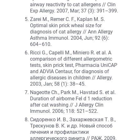
airway reactivity to cat allergens // Clin
Exp Allergy. 2007, Mar; 37 (3): 391–399.
Zarei M., Remer C. F., Kaplan M. S.
Optimal skin prick wheal size for
diagnosis of cat allergy // Ann Allergy
Asthma Immunol. 2004, Jun; 92 (6):
604–610.
Ricci G., Capelli M., Miniero R. et al. A
comparison of different allergometric
tests, skin prick test, Pharmacia UniCAP
and ADVIA Centaur, for diagnosis of
allergic diseases in children // Allergy.
2003, Jan; 58 (1): 38–45.
Nageotte Ch., Park M., Havstad S. et al.
Duration of airborne Fel d 1 reduction
after cat washing // J Allergy Clin
Immunol. 2006; 118: 521–522.
Cидоренко И. В., Захаржевская Т. В.,
Трескунов В. К. и др. Новый способ
лечения и профилактики
аллергического ринита // РАЖ, 2009,