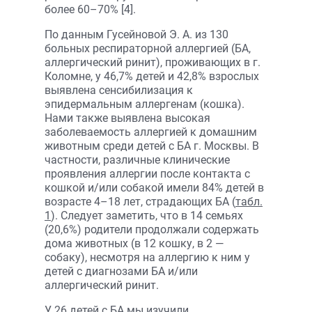
более 60–70% [4].
По данным Гусейновой Э. А. из 130
больных респираторной аллергией (БА,
аллергический ринит), проживающих в г.
Коломне, у 46,7% детей и 42,8% взрослых
выявлена сенсибилизация к
эпидермальным аллергенам (кошка).
Нами также выявлена высокая
заболеваемость аллергией к домашним
животным среди детей с БА г. Москвы. В
частности, различные клинические
проявления аллергии после контакта с
кошкой и/или собакой имели 84% детей в
возрасте 4–18 лет, страдающих БА (
табл.
1
). Следует заметить, что в 14 семьях
(20,6%) родители продолжали содержать
дома животных (в 12 кошку, в 2 —
собаку), несмотря на аллергию к ним у
детей с диагнозами БА и/или
аллергический ринит.
У 26 детей с БА мы изучили