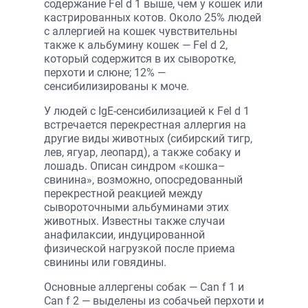
содержание Fel d 1 выше, чем у кошек или
кастрированных котов. Около 25% людей
с аллергией на кошек чувствительны
также к альбумину кошек — Fel d 2,
который содержится в их сыворотке,
перхоти и слюне; 12% —
сенсибилизированы к моче.
У людей с IgE-cенсибилизацией к Fel d 1
встречается перекрестная аллергия на
другие виды животных (сибирский тигр,
лев, ягуар, леопард), а также собаку и
лошадь. Описан синдром «кошка–
свинина», возможно, опосредованный
перекрестной реакцией между
сывороточными альбуминами этих
животных. Известны также случаи
анафилаксии, индуцированной
физической нагрузкой после приема
свинины или говядины.
Основные аллергены собак — Can f 1 и
Can f 2 — выделены из собачьей перхоти и