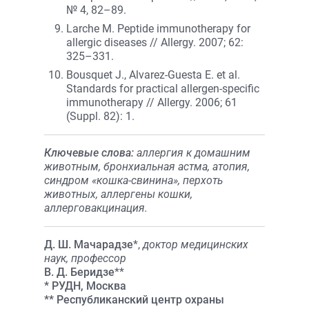
№ 4, 82–89.
Larche M. Peptide immunotherapy for
allergic diseases // Allergy. 2007; 62:
325–331.
Bousquet J., Alvarez-Guesta E. et al.
Standards for practical allergen-specific
immunotherapy // Allergy. 2006; 61
(Suppl. 82): 1.
Ключевые слова:
аллергия к домашним
животным, бронхиальная астма, атопия,
синдром «кошка-свинина», перхоть
животных, аллергены кошки,
аллерговакцинация.
Д. Ш. Мачарадзе
*,
доктор медицинских
наук, профессор
В. Д. Беридзе
**
* РУДН, Москва
** Республиканский центр охраны