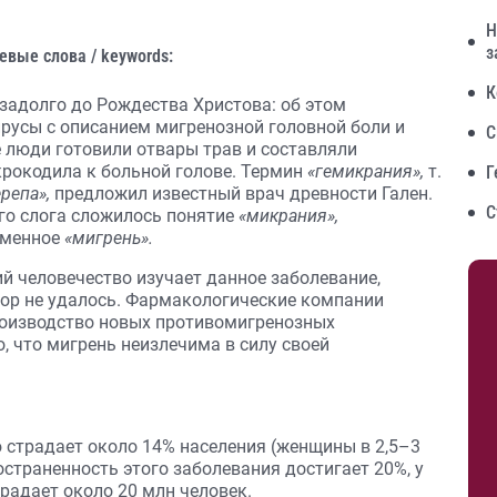
Н
з
евые слова / keywords:
К
задолго до Рождества Христова: об этом
ирусы с описанием мигренозной головной боли и
С
 люди готовили отвары трав и составляли
рокодила к больной голове. Термин
«гемикрания»,
т.
Г
репа»,
предложил известный врач древности Гален.
С
ого слога сложилось понятие
«микрания»,
еменное
«мигрень».
ий человечество изучает данное заболевание,
 пор не удалось. Фармакологические компании
роизводство новых противомигренозных
, что мигрень неизлечима в силу своей
страдает около 14% населения (женщины в 2,5–3
страненность этого заболевания достигает 20%, у
радает около 20 млн человек.