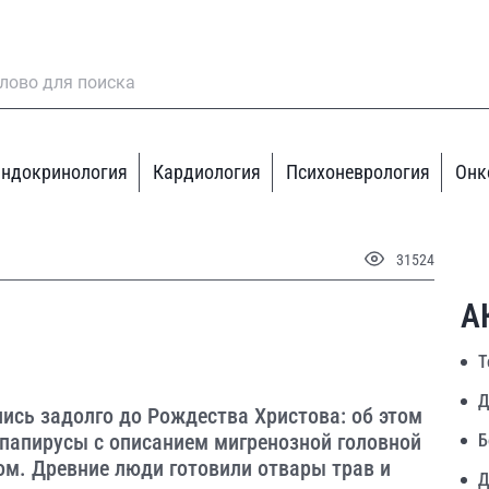
ндокринология
Кардиология
Психоневрология
Онк
31524
А
Т
Д
ись задолго до Рождества Христова: об этом
 папирусы с описанием мигренозной головной
Б
ом. Древние люди готовили отвары трав и
Д