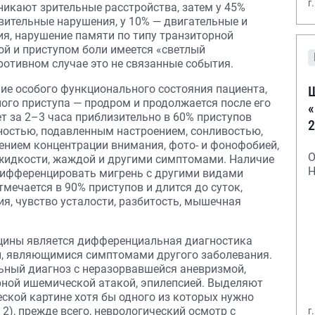
г
никают зрительные расстройства, затем у 45%
вительные нарушения, у 10% — двигательные и
я, нарушение памяти по типу транзиторной
ой и приступом боли имеется «светлый
противном случае это не связанные события.
ие особого функционального состояния пациента,
Ш
ого приступа — продром и продолжается после его
«
т за 2–3 часа приблизительно в 60% приступов
2
ностью, подавленным настроением, сонливостью,
ением концентрации внимания, фото- и фонофобией,
О
 жидкости, жаждой и другими симптомами. Наличие
Н
дифференцировать мигрень с другими видами
мечается в 90% приступов и длится до суток,
я, чувство усталости, разбитость, мышечная
цины является дифференциальная диагностика
, являющимися симптомами другого заболевания.
ьный диагноз с неразорвавшейся аневризмой,
рной ишемической атакой, эпилепсией. Выделяют
еской картине хотя бы одного из которых нужно
2), прежде всего, неврологический осмотр с
г