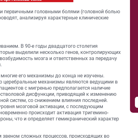
и первичными головными болями (головной болью
роводят, анализируя характерные клинические
ванием. В 90-е годы двадцатого столетия
оторые выделили несколько генов, контролирующих
озбудимость мозга и ответственных за передачу
.
 многие его механизмы до конца не изучены.
то церебральные механизмы являются ведущими в
 пациентов с мигренью предполагается наличие
-стволовой дисфункции, приводящей к изменению
ной систем, со снижением влияния последней.
уровня мозговой активации, с последующим
дновременно происходит активация тригемино-
ороны, что и определяет гемикранический характер
м звеном сложных процессов, происходящих во