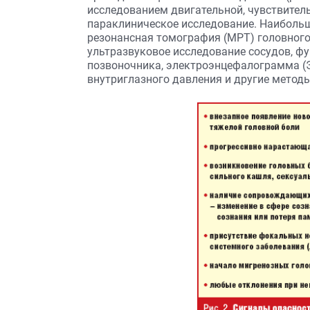
исследованием двигательной, чувствител
параклиническое исследование. Наибол
резонансная томография (МРТ) головног
ультразвуковое исследование сосудов, ф
позвоночника, электроэнцефалограмма (ЭЭ
внутриглазного давления и другие методы