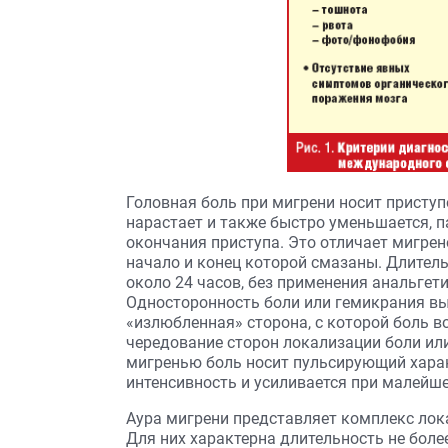
Головная боль при мигрени носит присту
нарастает и также быстро уменьшается, п
окончания приступа. Это отличает мигрен
начало и конец которой смазаны. Длитель
около 24 часов, без применения анальгет
Односторонность боли или гемикрания выя
«излюбленная» сторона, с которой боль в
чередование сторон локализации боли ил
мигренью боль носит пульсирующий хара
интенсивность и усиливается при малейш
Аура мигрени представляет комплекс ло
Для них характерна длительность не боле