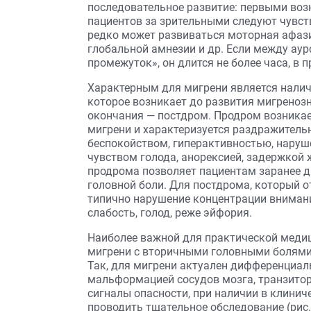
последовательное развитие: первыми воз
пациентов за зрительными следуют чувст
редко может развиваться моторная афази
глобальной амнезии и др. Если между аур
промежуток», он длится не более часа, в 
Характерным для мигрени является налич
которое возникает до развития мигренозн
окончания — постдром. Продром возникае
мигрени и характеризуется раздражитель
беспокойством, гиперактивностью, наруш
чувством голода, анорексией, задержкой
продрома позволяет пациентам заранее 
головной боли. Для постдрома, который от
типично нарушение концентрации внимани
слабость, голод, реже эйфория.
Наиболее важной для практической меди
мигрени с вторичными головными болями
Так, для мигрени актуален дифференциал
мальформацией сосудов мозга, транзито
сигналы опасности, при наличии в клинич
проводить тщательное обследование (рис. 