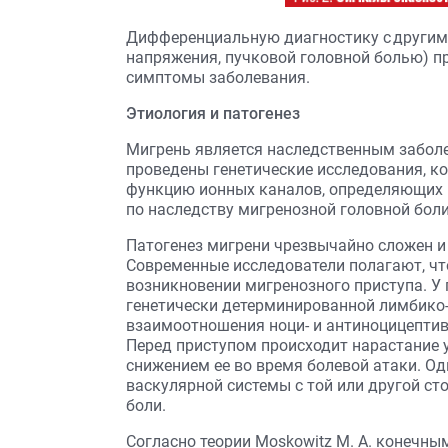
Дифференциальную диагностику с другим
напряжения, пучковой головной болью) п
симптомы заболевания.
Этиология и патогенез
Мигрень является наследственным заболе
проведены генетические исследования, к
функцию ионных каналов, определяющих в
по наследству мигренозной головной боли
Патогенез мигрени чрезвычайно сложен и
Современные исследователи полагают, ч
возникновении мигренозного приступа. У
генетически детерминированной лимбико
взаимоотношения ноци- и антиноцицептив
Перед приступом происходит нарастание 
снижением ее во время болевой атаки. О
васкулярной системы с той или другой ст
боли.
Согласно теории Moskowitz M. A. конечны