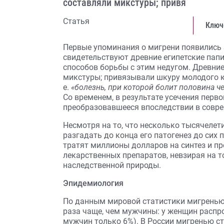
составляли микстуры; привя
Статья
Ключ
Первые упоминания о мигрени появились 
свидетельствуют древние египетские пап
способов борьбы с этим недугом. Древние
микстуры; привязывали шкуру молодого к
е.
«болезнь, при которой болит половина че
Со временем, в результате усечения перв
преобразовавшееся впоследствии в совр
Несмотря на то, что несколько тысячелет
разгадать до конца его патогенез до сих
тратят миллионы долларов на синтез и п
лекарственных препаратов, невзирая на то
наследственной природы.
Эпидемиология
По данным мировой статистики мигренью 
раза чаще, чем мужчины: у женщин распро
мужчин только 6%). В России мигренью ст