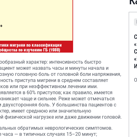
К
С
С
пообразный характер: интенсивность быстро
ациент может назвать часы и минуты начала и
озную головную боль от головной боли напряжения,
О
ность приступа мигрени в среднем составляет
иков или при неэффективном лечении ими.
вляется в 60% приступов; как правило, имеется
озникает чаще и сильнее. Реже может отмечаться
и двухсторонняя боль. У большинства пациентов с
ктер, имеет среднюю или значительную
ей физической нагрузке или даже движении головой.
кальных обратимых неврологических симптомов.
е часа — в типичных случаях 15–20 минут;