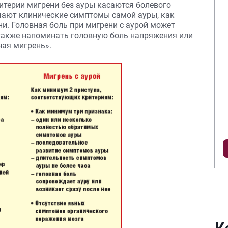
ритерии мигрени без ауры касаются болевого
ючают клинические симптомы самой ауры, как
и. Головная боль при мигрени с аурой может
 также напоминать головную боль напряжения или
ная мигрень».