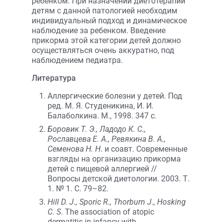
ребенком. При назначении диетотерапии
детям с данной патологией необходим
индивидуальный подход и динамическое
наблюдение за ребенком. Введение
прикорма этой категории детей должно
осуществляться очень аккуратно, под
наблюдением педиатра.
Литература
Аллергические болезни у детей. Под
ред. М. Я. Студеникина, И. И.
Балаболкина. М., 1998. 347 с.
Боровик Т. Э., Ладодо К. С.,
Рославцева Е. А., Ревякина В. А.,
Семенова Н. Н
. и соавт. Современные
взгляды на организацию прикорма
детей с пищевой аллергией //
Вопросы детской диетологии. 2003. Т.
1. № 1. С. 79–82.
Hill D. J., Sporic R., Thorburn J., Hosking
C. S
. The association of atopic
dermatitis in infancy with