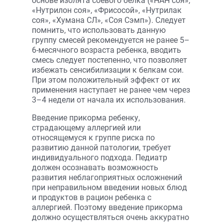
основе изолята соевого белка («НАН соя»,
«Нутрилон соя», «Фрисосой», «Нутрилак
соя», «Хумана СЛ», «Соя Сэмп»). Следует
помнить, что использовать данную
группу смесей рекомендуется не ранее 5–
6-месячного возраста ребенка, вводить
смесь следует постепенно, что позволяет
избежать сенсибилизации к белкам сои.
При этом положительный эффект от их
применения наступает не ранее чем через
3–4 недели от начала их использования.
Введение прикорма ребенку,
страдающему аллергией или
относящемуся к группе риска по
развитию данной патологии, требует
индивидуального подхода. Педиатр
должен осознавать возможность
развития неблагоприятных осложнений
при неправильном введении новых блюд
и продуктов в рацион ребенка с
аллергией. Поэтому введение прикорма
должно осуществляться очень аккуратно