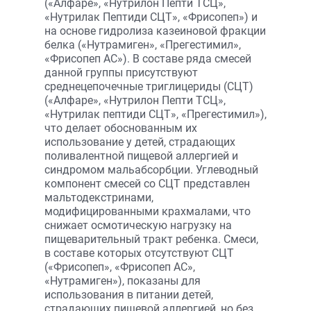
(«Алфаре», «Нутрилон Пепти ТСЦ»,
«Нутрилак Пептиди СЦТ», «Фрисопеп») и
на основе гидролиза казеиновой фракции
белка («Нутрамиген», «Прегестимил»,
«Фрисопеп АС»). В составе ряда смесей
данной группы присутствуют
среднецепочечные триглицериды (СЦТ)
(«Алфаре», «Нутрилон Пепти ТСЦ»,
«Нутрилак пептиди СЦТ», «Прегестимил»),
что делает обоснованным их
использование у детей, страдающих
поливалентной пищевой аллергией и
синдромом мальабсорбции. Углеводный
компонент смесей со СЦТ представлен
мальтодекстринами,
модифицированными крахмалами, что
снижает осмотическую нагрузку на
пищеварительный тракт ребенка. Смеси,
в составе которых отсутствуют СЦТ
(«Фрисопеп», «Фрисопеп АС»,
«Нутрамиген»), показаны для
использования в питании детей,
страдающих пищевой аллергией, но без