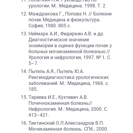
урологии. М.: Медицина. 1998. Т. 2
Маждракова Г., Попова Н. // Болезни
почек Медицина и физкультура.
София, 1980. 805 с.
Неймарк А.И., Фидиркин А.В. и др.
Диагностическое значение
энзимории в оценке функции почек у
больных мочекаменной болезнью //
Урология и нефрология, 1997. № 1. С.
5–7.
Пытель А.Я., Пытель Ю.А.
Ренгенодиагностика урологических
заболеваний. М.: Медицина, 1966. с.
185.
Тареева И.Е., Кухтевич А.В.
Почечнокаменная болезнь//
Нефрология. М.: Медицина, 2000. С.
413–421.
Тиктинский О.Л.Александров В.П.
Мочекаменная болезнь. СПб., 2000.