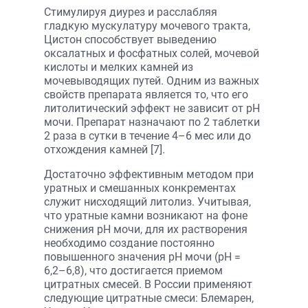
Стимулируя диурез и расслабляя
гладкую мускулатуру мочевого тракта,
Цистон способствует выведению
оксалатных и фосфатных солей, мочевой
кислоты и мелких камней из
мочевыводящих путей. Одним из важных
свойств препарата является то, что его
литолитический эффект не зависит от рН
мочи. Препарат назначают по 2 таблетки
2 раза в сутки в течение 4–6 мес или до
отхождения камней [7].
Достаточно эффективным методом при
уратных и смешанных конкрементах
служит нисходящий литолиз. Учитывая,
что уратные камни возникают на фоне
снижения рН мочи, для их растворения
необходимо создание постоянно
повышенного значения рН мочи (pН =
6,2–6,8), что достигается приемом
цитратных смесей. В России применяют
следующие цитратные смеси: Блемарен,