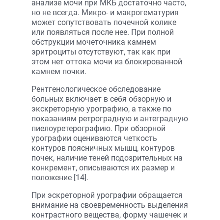
анализе мочи при МКБ достаточно часто,
но не всегда. Микро- и макрогематурия
может сопутствовать почечной колике
или появляться после нее. При полной
обструкции мочеточника камнем
эритроциты отсутствуют, так как при
этом нет оттока мочи из блокированной
камнем почки.
Рентгенологическое обследование
больных включает в себя обзорную и
экскреторную урографию, а также по
показаниям ретроградную и антеградную
пиелоуретерографию. При обзорной
урографии оцениваются четкость
контуров поясничных мышц, контуров
почек, наличие теней подозрительных на
конкремент, описываются их размер и
положение [14].
При эскреторной урографии обращается
внимание на своевременность выделения
контрастного вещества, форму чашечек и