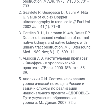
obstruction .// AJR. 1978. V.130 p. 731–
733
Geavlete P., Georgescu D., Cauni V., Nita
G. Value of duplex Doppler
ultrasonography in renal colic // Eur Urol.
2002 Jan; 41(1): 71–8
Gottlieb R. H., Luhmann K. 4th, Oates RP.
Duplex ultrasound evaluation of normal
native kidneys and native kidneys with
urinary tract obstruction. // J. Ultrasound
Med. 1989 Nov; 8 (11): 609–11.
Амосов А.В. Растительный препарат
«Канефрон» в урологической
практике. //Врач, 2000. №6. стр. 38–
39.
Аполихин О.И. Состояние оказания
урологической помощи в России и
задачи службы по реализации
национального проекта «ЗДОРОВЬЕ».
Пути улучшения образования
уролога. М.: Дипак, 2007. 32 с.