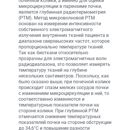
почечной колики, а именно для оценки
микроциркуляции в паренхиме почки,
является глубинная радиотермометрия
(РТМ). Метод микроволновой РТМ
основан на измерении интенсивности
собственного электромагнитного
излучения внутренних тканей пациента в
диапазоне сверхвысоких частот, которое
пропорционально температуре тканей.
Так как биоткани относительно
прозрачны для электромагнитных волн
радиодиапазона, это позволяет измерять
температуру тканей на глубине
нескольких сантиметров. Поскольку, как
было сказано выше, при почечной колике
происходит спазм мелких сосудов почки
с изменением микроциркуляции в ней, то
соответственно изменяются и
температурные показатели почки на
стороне колики. При глубинной РТМ
отмечается снижение температурных
показателей почки на стороне обструкции
до 34,6°С и повышение разности