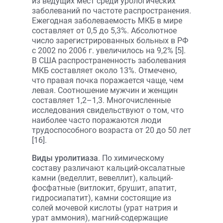
из ведущих мест среди урологических
заболеваний по частоте распространения.
Ежегодная заболеваемость МКБ в мире
составляет от 0,5 до 5,3%. Абсолютное
число зарегистрированных больных в РФ
с 2002 по 2006 г. увеличилось на 9,2% [5].
В США распространенность заболевания
МКБ составляет около 13%. Отмечено,
что правая почка поражается чаще, чем
левая. Cоотношение мужчин и женщин
составляет 1,2–1,3. Многочисленные
исследования свидельствуют о том, что
наиболее часто поражаются люди
трудоспособного возраста от 20 до 50 лет
[16].
Виды уролитиаза
. По химическому
составу различают кальций-оксалатные
камни (веделлит, вевеллит), кальций-
фосфатные (витлокит, брушит, апатит,
гидросиапатит), камни состоящие из
солей мочевой кислоты (урат натрия и
урат аммония), магний-содержащие