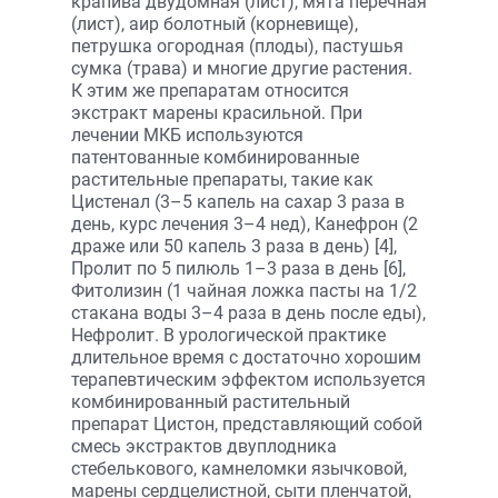
крапива двудомная (лист), мята перечная
(лист), аир болотный (корневище),
петрушка огородная (плоды), пастушья
сумка (трава) и многие другие растения.
К этим же препаратам относится
экстракт марены красильной. При
лечении МКБ используются
патентованные комбинированные
растительные препараты, такие как
Цистенал (3–5 капель на сахар 3 раза в
день, курс лечения 3–4 нед), Канефрон (2
драже или 50 капель 3 раза в день) [4],
Пролит по 5 пилюль 1–3 раза в день [6],
Фитолизин (1 чайная ложка пасты на 1/2
стакана воды 3–4 раза в день после еды),
Нефролит. В урологической практике
длительное время с достаточно хорошим
терапевтическим эффектом используется
комбинированный растительный
препарат Цистон, представляющий собой
смесь экстрактов двуплодника
стебелькового, камнеломки язычковой,
марены сердцелистной, сыти пленчатой,