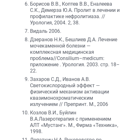
Борисов В.В., Коптев В.В., Еналеева
С.К., Демерза Ю.А. Пролит в лечении и
профилактике нефролитиаза. //
Урология, 2004. 2, 38.
Видаль 2006.
Дзеранов Н.К., Бешлиев Д.А. Лечение
мочекаменной болезни —
комплексная медицинская
проблема//Сonsilium–medicum:
приложение . Урология. 2003. стр. 18–
22.
Захаров С.Д., Иванов А.В.
Светокислородный эффект —
физический механизм активации
квазимонохроматическим
излучением // Препринт. М., 2006
Козлов В.И., Буйлин
В.А.Лазеротерапия с применением
АЛТ «Мустанг». М., Фирма «Техника»,
1998.
Лопаткин Н.А. Руководство по