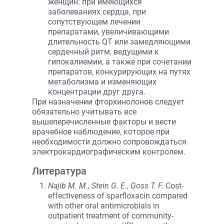
женщин: при имеющихся
заболеваниях сердца, при
сопутствующем лечении
препаратами, увеличивающими
длительность QT или замедляющими
сердечный ритм, ведущими к
гипокалиемии, а также при сочетании
препаратов, конкурирующих на путях
метаболизма и изменяющих
концентрации друг друга.
При назначении фторхинолонов следует
обязательно учитывать все
вышеперечисленные факторы и вести
врачебное наблюдение, которое при
необходимости должно сопровождаться
электрокардиографическим контролем.
Литература
Najib M. M., Stein G. E., Goss T. F.
Cost-
effectiveness of sparfloxacin compared
with other oral antimicrobials in
outpatient treatment of community-