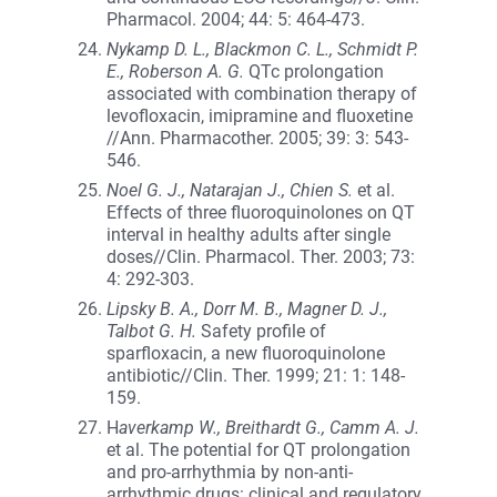
Pharmacol. 2004; 44: 5: 464-473.
Nykamp D. L., Blackmon C. L., Schmidt P.
E., Roberson A. G.
QTc prolongation
associated with combination therapy of
levofloxacin, imipramine and fluoxetine
//Ann. Pharmacother. 2005; 39: 3: 543-
546.
Noel G. J., Natarajan J., Chien S.
et al.
Effects of three fluoroquinolones on QT
interval in healthy adults after single
doses//Clin. Pharmacol. Ther. 2003; 73:
4: 292-303.
Lipsky B. A., Dorr M. B., Magner D. J.,
Talbot G. H.
Safety profile of
sparfloxacin, a new fluoroquinolone
antibiotic//Clin. Ther. 1999; 21: 1: 148-
159.
H
averkamp W., Breithardt G., Camm A. J.
et al. The potential for QT prolongation
and pro-arrhythmia by non-anti-
arrhythmic drugs: clinical and regulatory