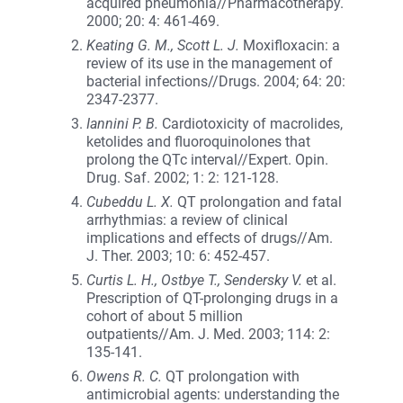
acquired pneumonia//Pharmacotherapy.
2000; 20: 4: 461-469.
Keating G. M., Scott L. J.
Moxifloxacin: a
review of its use in the management of
bacterial infections//Drugs. 2004; 64: 20:
2347-2377.
Iannini P. B.
Cardiotoxicity of macrolides,
ketolides and fluoroquinolones that
prolong the QTc interval//Expert. Opin.
Drug. Saf. 2002; 1: 2: 121-128.
Cubeddu L. X.
QT prolongation and fatal
arrhythmias: a review of clinical
implications and effects of drugs//Am.
J. Ther. 2003; 10: 6: 452-457.
Curtis L. H., Ostbye T., Sendersky V.
et al.
Prescription of QT-prolonging drugs in a
cohort of about 5 million
outpatients//Am. J. Med. 2003; 114: 2:
135-141.
Owens R. C.
QT prolongation with
antimicrobial agents: understanding the