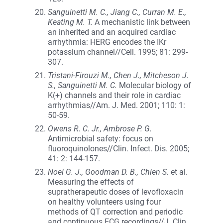
Sanguinetti M. C., Jiang C., Curran M. E.,
Keating M. T.
A mechanistic link between
an inherited and an acquired cardiac
arrhythmia: HERG encodes the IKr
potassium channel//Cell. 1995; 81: 299-
307.
Tristani-Firouzi M., Chen J., Mitcheson J.
S., Sanguinetti M. C.
Molecular biology of
K(+) channels and their role in cardiac
arrhythmias//Am. J. Med. 2001; 110: 1:
50-59.
Owens R. C. Jr., Ambrose P. G.
Antimicrobial safety: focus on
fluoroquinolones//Clin. Infect. Dis. 2005;
41: 2: 144-157.
Noel G. J., Goodman D. B., Chien S.
et al.
Measuring the effects of
supratherapeutic doses of levofloxacin
on healthy volunteers using four
methods of QT correction and periodic
and continuous ECG recordings//J. Clin.