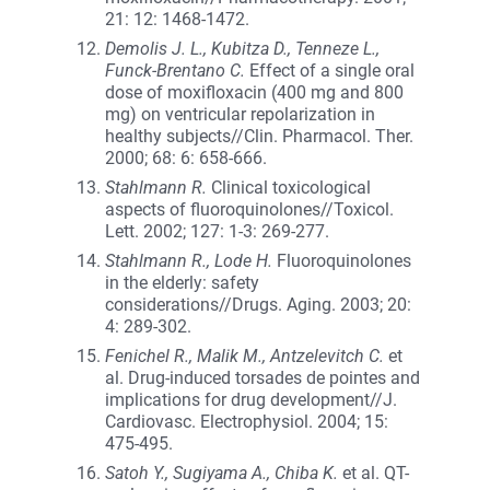
21: 12: 1468-1472.
Demolis J. L., Kubitza D., Tenneze L.,
Funck-Brentano C.
Effect of a single oral
dose of moxifloxacin (400 mg and 800
mg) on ventricular repolarization in
healthy subjects//Clin. Pharmacol. Ther.
2000; 68: 6: 658-666.
Stahlmann R.
Clinical toxicological
aspects of fluoroquinolones//Toxicol.
Lett. 2002; 127: 1-3: 269-277.
Stahlmann R., Lode H.
Fluoroquinolones
in the elderly: safety
considerations//Drugs. Aging. 2003; 20:
4: 289-302.
Fenichel R., Malik M., Antzelevitch C.
et
al. Drug-induced torsades de pointes and
implications for drug development//J.
Cardiovasc. Electrophysiol. 2004; 15:
475-495.
Satoh Y., Sugiyama A., Chiba K.
et al. QT-