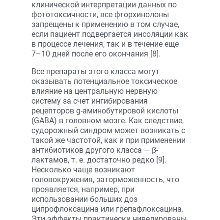
клинической интерпретации данных по
фототоксичности, все фторхинолоны
запрещены к применению в том случае,
если пациент подвергается инсоляции как
в процессе лечения, так и в течение еще
7–10 дней после его окончания [8].
Все препараты этого класса могут
оказывать потенциальное токсическое
влияние на центральную нервную
систему за счет ингибирования
рецепторов g-аминобутировой кислоты
(GABA) в головном мозге. Как следствие,
судорожный синдром может возникать с
такой же частотой, как и при применении
антибиотиков другого класса — β-
лактамов, т. е. достаточно редко [9].
Несколько чаще возникают
головокружения, заторможенность, что
проявляется, например, при
использовании больших доз
ципрофлоксацина или грепафлоксацина.
Эти эффекты практически нивелированы