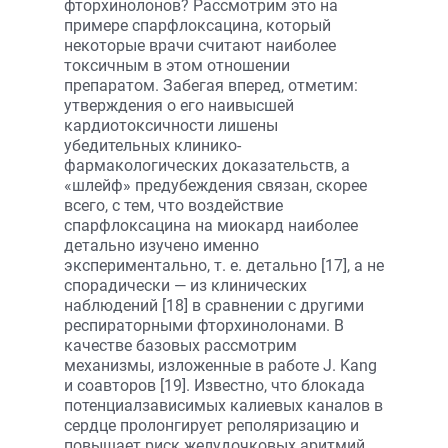
фторхинолонов? Рассмотрим это на
примере спарфлоксацина, который
некоторые врачи считают наиболее
токсичным в этом отношении
препаратом. Забегая вперед, отметим:
утверждения о его наивысшей
кардиотоксичности лишены
убедительных клинико-
фармакологических доказательств, а
«шлейф» предубеждения связан, скорее
всего, с тем, что воздействие
спарфлоксацина на миокард наиболее
детально изучено именно
экспериментально, т. е. детально [17], а не
спорадически — из клинических
наблюдений [18] в сравнении с другими
респираторными фторхинолонами. В
качестве базовых рассмотрим
механизмы, изложенные в работе J. Kang
и соавторов [19]. Известно, что блокада
потенциалзависимых калиевых каналов в
сердце пролонгирует реполяризацию и
повышает риск желудочковых аритмий.