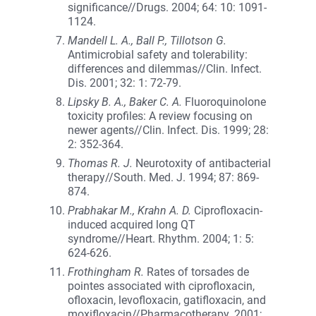
significance//Drugs. 2004; 64: 10: 1091-
1124.
Mandell L. A., Ball P., Tillotson G.
Antimicrobial safety and tolerability:
differences and dilemmas//Clin. Infect.
Dis. 2001; 32: 1: 72-79.
Lipsky B. A., Baker C. A.
Fluoroquinolone
toxicity profiles: A review focusing on
newer agents//Clin. Infect. Dis. 1999; 28:
2: 352-364.
Thomas R. J.
Neurotoxity of antibacterial
therapy//South. Med. J. 1994; 87: 869-
874.
Prabhakar M., Krahn A. D.
Ciprofloxacin-
induced acquired long QT
syndrome//Heart. Rhythm. 2004; 1: 5:
624-626.
Frothingham R.
Rates of torsades de
pointes associated with ciprofloxacin,
ofloxacin, levofloxacin, gatifloxacin, and
moxifloxacin//Pharmacotherapy. 2001;