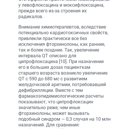
у левофлоксацина и моксифлоксацина,
прежде всего из-за строения их
радикалов.
Внимание химиотерапевтов, вследствие
потенциально кардиотоксичных свойств,
привлекли практически все без
исключения фторхинолоны, как ранние,
так и более поздние. Так, увеличение
интервала QT описано для
ципрофлоксацина [10]. При назначении
его в больших дозах пациенткам
старшего возраста возникло увеличение
QT с 590 до 680 мс с развитием
желудочковой аритмии, потребовавшей
дефибрилляции. Вместе с тем
фармакоэпидемиологические расчеты
показывают, что ципрофлоксацин
значительно реже, чем иные
фторхинолоны, может вызывать
подобный синдром — 0,3 случая на 10 млн
назначений. Для сравнения: