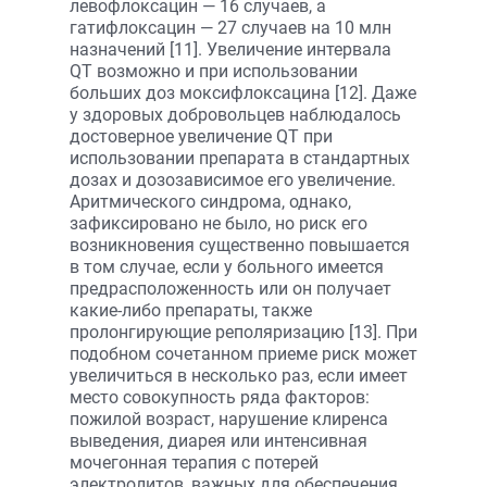
левофлоксацин — 16 случаев, а
гатифлоксацин — 27 случаев на 10 млн
назначений [11]. Увеличение интервала
QT возможно и при использовании
больших доз моксифлоксацина [12]. Даже
у здоровых добровольцев наблюдалось
достоверное увеличение QT при
использовании препарата в стандартных
дозах и дозозависимое его увеличение.
Аритмического синдрома, однако,
зафиксировано не было, но риск его
возникновения существенно повышается
в том случае, если у больного имеется
предрасположенность или он получает
какие-либо препараты, также
пролонгирующие реполяризацию [13]. При
подобном сочетанном приеме риск может
увеличиться в несколько раз, если имеет
место совокупность ряда факторов:
пожилой возраст, нарушение клиренса
выведения, диарея или интенсивная
мочегонная терапия с потерей
электролитов, важных для обеспечения