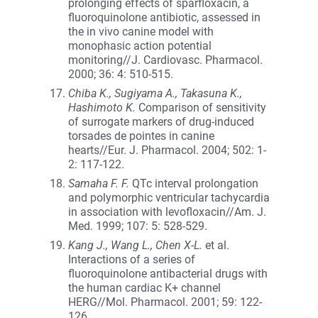
prolonging effects of sparfloxacin, a
fluoroquinolone antibiotic, assessed in
the in vivo canine model with
monophasic action potential
monitoring//J. Cardiovasc. Pharmacol.
2000; 36: 4: 510-515.
Chiba K., Sugiyama A., Takasuna K.,
Hashimoto K.
Comparison of sensitivity
of surrogate markers of drug-induced
torsades de pointes in canine
hearts//Eur. J. Pharmacol. 2004; 502: 1-
2: 117-122.
Samaha F. F.
QTc interval prolongation
and polymorphic ventricular tachycardia
in association with levofloxacin//Am. J.
Med. 1999; 107: 5: 528-529.
Kang J., Wang L., Chen X-L.
et al.
Interactions of a series of
fluoroquinolone antibacterial drugs with
the human cardiac K+ channel
HERG//Mol. Pharmacol. 2001; 59: 122-
126.