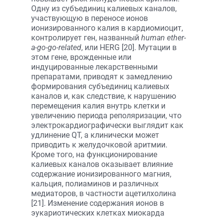
Одну из субъединиц калиевых каналов,
участвующую в переносе ионов
ионизированного калия в кардиомиоцит,
контролирует ген, названный
human ether-
a-go-go-related
, или HERG [20]. Мутации в
этом гене, врожденные или
индуцированные лекарственными
препаратами, приводят к замедлению
формирования субъединиц калиевых
каналов и, как следствие, к нарушению
перемещения калия внутрь клетки и
увеличению периода реполяризации, что
электрокардиографически выглядит как
удлинение QT, а клинически может
приводить к желудочковой аритмии.
Кроме того, на функционирование
калиевых каналов оказывает влияние
содержание ионизированного магния,
кальция, полиаминов и различных
медиаторов, в частности ацетилхолина
[21]. Изменение содержания ионов в
эукариотических клетках миокарда