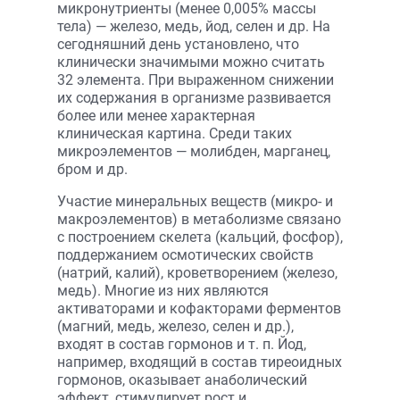
микронутриенты (менее 0,005% массы
тела) — железо, медь, йод, селен и др. На
сегодняшний день установлено, что
клинически значимыми можно считать
32 элемента. При выраженном снижении
их содержания в организме развивается
более или менее характерная
клиническая картина. Среди таких
микроэлементов — молибден, марганец,
бром и др.
Участие минеральных веществ (микро- и
макроэлементов) в метаболизме связано
с построением скелета (кальций, фосфор),
поддержанием осмотических свойств
(натрий, калий), кроветворением (железо,
медь). Многие из них являются
активаторами и кофакторами ферментов
(магний, медь, железо, селен и др.),
входят в состав гормонов и т. п. Йод,
например, входящий в состав тиреоидных
гормонов, оказывает анаболический
эффект, стимулирует рост и