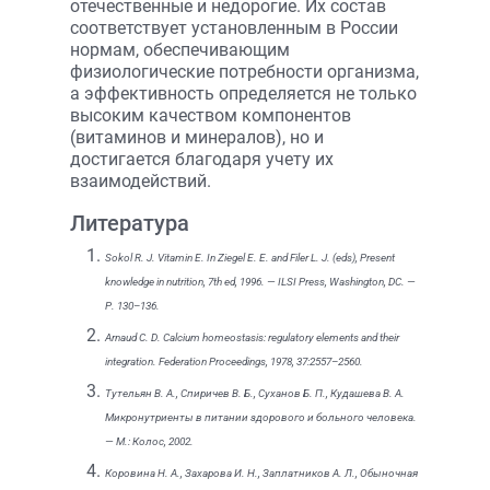
отечественные и недорогие. Их состав
соответствует установленным в России
нормам, обеспечивающим
физиологические потребности организма,
а эффективность определяется не только
высоким качеством компонентов
(витаминов и минералов), но и
достигается благодаря учету их
взаимодействий.
Литература
Sokol R. J. Vitamin E. In Ziegel E. E. and Filer L. J. (eds), Present
knowledge in nutrition, 7th ed, 1996. — ILSI Press, Washington, DC. —
Р. 130–136.
Arnaud C. D. Calcium homeostasis: regulatory elements and their
integration. Federation Proceedings, 1978, 37:2557–2560.
Тутельян В. А., Спиричев В. Б., Суханов Б. П., Кудашева В. А.
Микронутриенты в питании здорового и больного человека.
— М.: Колос, 2002.
Коровина Н. А., Захарова И. Н., Заплатников А. Л., Обыночная