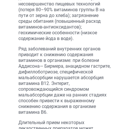
несовершенство пищевых технологий
(потеря 80–90% витаминов группы В на
пути от зерна до хлеба); загрязнение
среды обитания (повышенный расход
витаминов-антиоксидантов);
геохимические особенности (низкое
содержание йода в воде).
Ряд заболеваний внутренних органов
приводит к снижению содержания
витаминов в организме: при болезни
Аддисона— Бирмера, анацидном гастрите,
дифиллоботриозе, специфической
мальабсорбции нарушается абсорбция
витамина В12. Энтерит,
сопровождающийся синдромом
мальабсорбции даже на ранних стадиях
способен привести к выраженному
снижению содержания в организме
витамина В6.
Длительный прием некоторых
лекарственных препаратов может