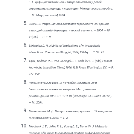
Е. Г. Дефицит витаминов и микроэлементов у детей:
современные подходы к коррекции: Методическое пособие.
— М.: Медпрактика-М, 2004.
Ших Е. В. Рациональная витаминотерапия с точки зрения
взамодействий// Фармацевтический вестник. — 2004. — №
11(332). — С. 8–9.
Shrimpton D. H. Nutritional implications of micronutrients
interactions. Chemist and Druggist, 2004, 15 May. — Р. 38–41.
Yip R., Dallman P. R. Iron. In Ziegel E. E. and Filer L. J. (eds), Present
knowledge in nutrition, 7th ed, 1996. ILSI Press, Washington, DC. — Р.
277–292.
Рекомендуемые уровни потребления пищевых и
биологически активных веществ: Методические
рекомендации МР 2.3.1. 1915-04 (утверждены 2 июля 2004 г.).
— М., 2004.
Машковский М. Д. Лекарственные средства. — 14-е издание.-
М.: Новая волна, 2000. — Т. 2.
Mrocheck J. E., Jolley R. L., Young D. S., Turner W. J. Metabolic
response of humans to ingestion of nicotinic acid and nicotinamid.