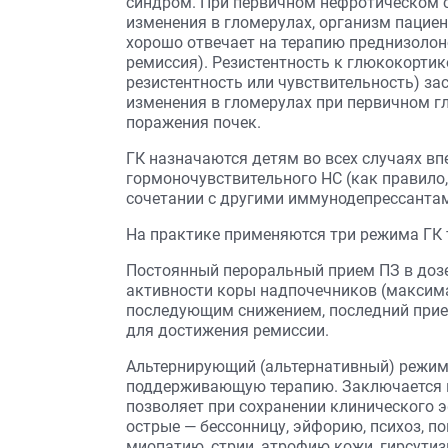
синдром. При первичном нефротическом 
изменения в гломерулах, организм пацие
хорошо отвечает на терапию преднизолон
ремиссия). Резистентность к глюкокортик
резистентность или чувствительность) за
изменения в гломерулах при первичном г
поражения почек.
ГК назначаются детям во всех случаях вп
гормоночувствительного НС (как правило,
сочетании с другими иммунодепрессантам
На практике применяются три режима ГК 
Постоянный пероральный прием ПЗ в дозе
активности коры надпочечников (максима
последующим снижением, последний прием
для достижения ремиссии.
Альтернирующий (альтернативный) режим 
поддерживающую терапию. Заключается в 
позволяет при сохранении клинического 
острые — бессонницу, эйфорию, психоз, по
миопатию, стрии, атрофию кожи, гирсутизм