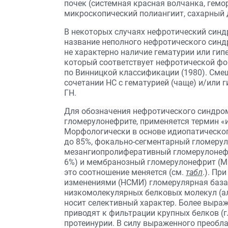
почек (системная красная волчанка, гемо
микроскопический полиангиит, сахарный д
В некоторых случаях нефротический синд
название неполного нефротического синд
не характерно наличие гематурии или гип
который соответствует нефротической фо
по Винницкой классификации (1980). См
сочетании НС с гематурией (чаще) и/или 
ГН.
Для обозначения нефротического синдро
гломерулонефрите, применяется термин «
Морфологически в основе идиопатическог
до 85%, фокально-сегментарный гломерул
мезангиопролиферативный гломерулонефр
6%) и мембранозный гломерулонефрит (М
это соотношение меняется (см.
табл
.). П
изменениями (НСМИ) гломерулярная баз
низкомолекулярных белковых молекул (ал
носит селективный характер. Более выра
приводят к фильтрации крупных белков (г
протеинурии. В силу выраженного преобл