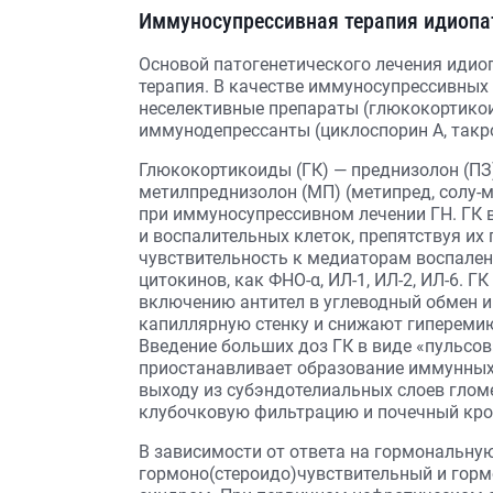
Иммуносупрессивная терапия идиопа
Основой патогенетического лечения идио
терапия. В качестве иммуносупрессивных
неселективные препараты (глюкокортикои
иммунодепрессанты (циклоспорин А, такр
Глюкокортикоиды (ГК) — преднизолон (ПЗ)
метилпреднизолон (МП) (метипред, солу
при иммуносупрессивном лечении ГН. ГК
и воспалительных клеток, препятствуя их
чувствительность к медиаторам воспален
цитокинов, как ФНО-α, ИЛ-1, ИЛ-2, ИЛ-6. 
включению антител в углеводный обмен и
капиллярную стенку и снижают гиперемию
Введение больших доз ГК в виде «пульсов
приостанавливает образование иммунных 
выходу из субэндотелиальных слоев гло
клубочковую фильтрацию и почечный кро
В зависимости от ответа на гормональн
гормоно(стероидо)чувствительный и горм