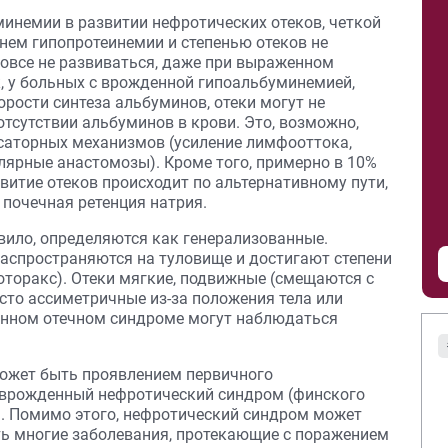
инемии в развитии нефротических отеков, четкой
ем гипопротеинемии и степенью отеков не
 вовсе не развиваться, даже при выраженном
, у больных с врожденной гипоальбуминемией,
рости синтеза альбуминов, отеки могут не
тсутствии альбуминов в крови. Это, возможно,
саторных механизмов (усиление лимфооттока,
лярные анастомозы). Кроме того, примерно в 10%
итие отеков происходит по альтернативному пути,
 почечная ретенция натрия.
вило, определяются как генерализованные.
распространяются на туловище и достигают степени
роторакс). Отеки мягкие, подвижные (смещаются с
сто ассиметричные из-за положения тела или
енном отечном синдроме могут наблюдаться
может быть проявлением первичного
 врожденный нефротический синдром (финского
. Помимо этого, нефротический синдром может
ь многие заболевания, протекающие с поражением