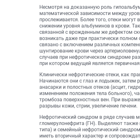
Несмотря на доказанную роль гипоальбум
математической зависимости между уровн
прослеживается. Более того, отеки могут
снижении уровня альбуминов в крови. Так
связанной с врожденным же дефектом ско
возникать даже при практически полном о
связано с включением различных компен
шунтирование крови через артериоловену
случаев при нефротическом синдроме разв
при котором ведущей является первичная
Клинически нефротические отеки, как пра
Начинаются они с глаз и лодыжек, затем 
анасарки и полостных отеков (асцит, гид
изменением положения тела больного), ча
тромбоза поверхностных вен. При выраж
разрывы кожи, стрии, увеличение печени.
Нефротический синдром в ряде случаев 
гломерулонефрита (ГН). Выделяют также
типа) и семейный нефротический синдром
иметь вторичный характер и сопровождат