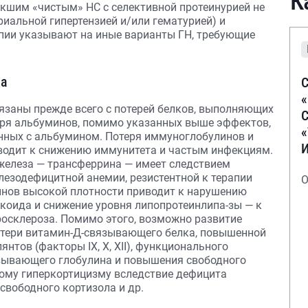
К
икшим «чистым» НС с селективной протеинурией не
риальной гипертензией и/или гематурией) и
апии указывают на иные варианты ГН, требующие
ма
С
заны прежде всего с потерей белков, выполняющих
С
еря альбуминов, помимо указанных выше эффектов,
нных с альбумином. Потеря иммуноглобулинов и
одит к снижению иммунитета и частым инфекциям.
железа — трансферрина — имеет следствием
езодефицитной анемии, резистентной к терапии
О
инов высокой плотности приводит к нарушению
укоида и снижение уровня липопротеинлипа-зы — к
росклероза. Помимо этого, возможно развитие
отери витамин-Д-связывающего белка, повышенной
нтов (факторы IX, X, XII), функционального
язывающего глобулина и повышения свободного
ному гиперкортицизму вследствие дефицита
свободного кортизола и др.