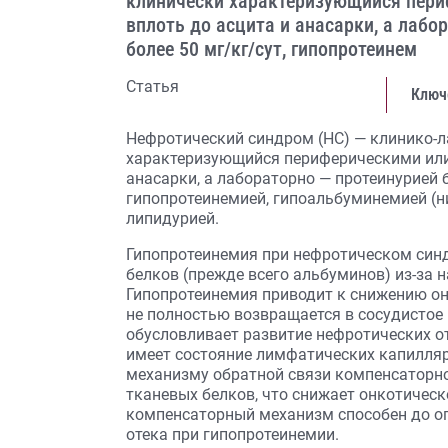
клинически характеризующийся пери
вплоть до асцита и анасарки, а лабор
более 50 мг/кг/сут, гипопротеинем
Статья
Ключ
Нефротический синдром (НС) — клинико-
характеризующийся периферическими или
анасарки, а лабораторно — протеинурией бо
гипопротеинемией, гипоальбуминемией (ни
липидурией.
Гипопротеинемия при нефротическом синд
белков (прежде всего альбуминов) из-за
Гипопротеинемия приводит к снижению он
не полностью возвращается в сосудистое р
обусловливает развитие нефротических о
имеет состояние лимфатических капилляр
механизму обратной связи компенсаторно
тканевых белков, что снижает онкотичес
компенсаторный механизм способен до о
отека при гипопротеинемии.