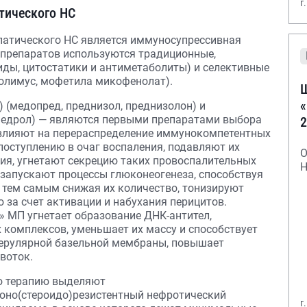
г
тического НС
патического НС является иммуносупрессивная
 препаратов используются традиционные,
ды, цитостатики и антиметаболиты) и селективные
олимус, мофетила микофенолат).
Ш
«
 (медопред, преднизол, преднизолон) и
-медрол) — являются первыми препаратами выбора
2
 влияют на перераспределение иммунокомпетентных
 поступлению в очаг воспаления, подавляют их
О
ия, угнетают секрецию таких провоспалительных
Н
ГК запускают процессы глюконеогенеза, способствуя
 тем самым снижая их количество, тонизируют
 за счет активации и набухания перицитов.
» МП угнетает образование ДНК-антител,
комплексов, уменьшает их массу и способствует
мерулярной базельной мембраны, повышает
воток.
ую терапию выделяют
оно(стероидо)резистентный нефротический
г