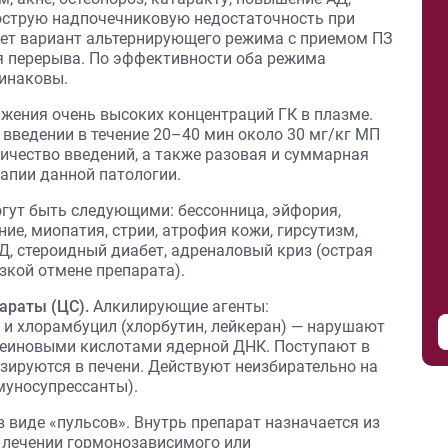
острую надпочечниковую недостаточность при
ует вариант альтернирующего режима с приемом ПЗ
ня перерыва. По эффективности оба режима
инаковы.
ижения очень высоких концентраций ГК в плазме.
введении в течение 20–40 мин около 30 мг/кг МП
Количество введений, а также разовая и суммарная
апии данной патологии.
ут быть следующими: бессонница, эйфория,
ние, миопатия, стрии, атрофия кожи, гирсутизм,
АД, стероидный диабет, адреналовый криз (острая
зкой отмене препарата).
араты (ЦС).
Алкилирующие агенты:
и хлорамбуцил (хлорбутин, лейкеран) — нарушают
клеиновыми кислотами ядерной ДНК. Поступают в
зируются в печени. Действуют неизбирательно на
муносупрессанты).
 виде «пульсов». Внутрь препарат назначается из
ри лечении гормонозависимого или