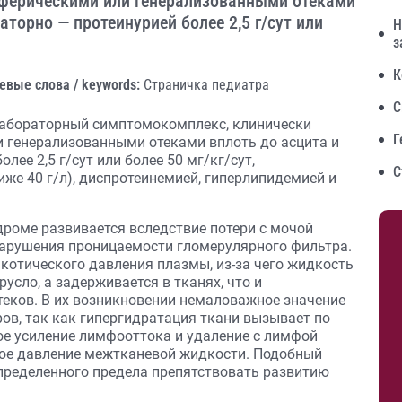
ферическими или генерализованными отеками
аторно — протеинурией более 2,5 г/сут или
Н
з
К
евые слова / keywords:
Страничка педиатра
С
лабораторный симптомокомплекс, клинически
Г
 генерализованными отеками вплоть до асцита и
лее 2,5 г/сут или более 50 мг/кг/сут,
С
же 40 г/л), диспротеинемией, гиперлипидемией и
роме развивается вследствие потери с мочой
 нарушения проницаемости гломерулярного фильтра.
котического давления плазмы, из-за чего жидкость
усло, а задерживается в тканях, что и
теков. В их возникновении немаловажное значение
ов, так как гипергидратация ткани вызывает по
е усиление лимфооттока и удаление с лимфой
кое давление межтканевой жидкости. Подобный
пределенного предела препятствовать развитию