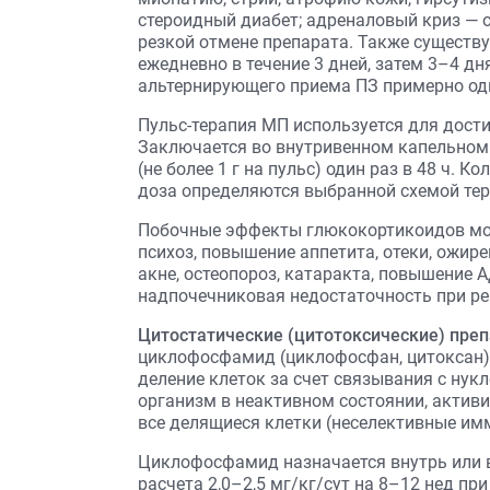
стероидный диабет; адреналовый криз — 
резкой отмене препарата. Также существ
ежедневно в течение 3 дней, затем 3–4 д
альтернирующего приема ПЗ примерно од
Пульс-терапия МП используется для дост
Заключается во внутривенном капельном 
(не более 1 г на пульс) один раз в 48 ч. 
доза определяются выбранной схемой тер
Побочные эффекты глюкокортикоидов мог
психоз, повышение аппетита, отеки, ожире
акне, остеопороз, катаракта, повышение 
надпочечниковая недостаточность при ре
Цитостатические (цитотоксические) преп
циклофосфамид (циклофосфан, цитоксан) 
деление клеток за счет связывания с ну
организм в неактивном состоянии, активи
все делящиеся клетки (неселективные им
Циклофосфамид назначается внутрь или в
расчета 2,0–2,5 мг/кг/сут на 8–12 нед п