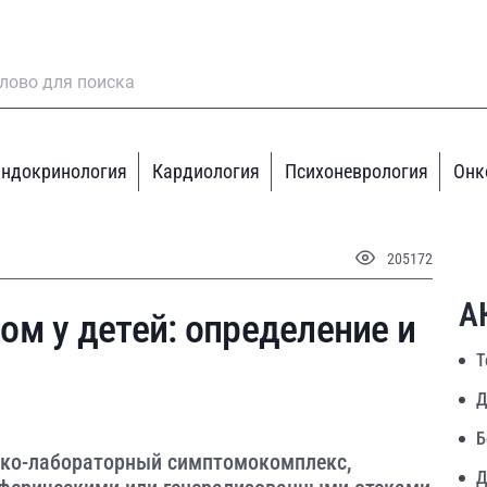
ндокринология
Кардиология
Психоневрология
Онк
205172
А
м у детей: определение и
Т
Д
Б
ико-лабораторный симптомокомплекс,
Д