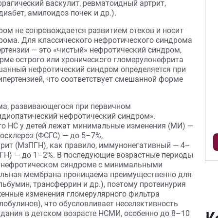
ррагический васкулит, ревматоидный артрит,
иабет, амилоидоз почек и др.).
ром не сопровождается развитием отеков и носит
рома. Для классического нефротического синдрома
ертензии — это «чистый» нефротический синдром,
рме острого или хронического гломерулонефрита
ешанный нефротический синдром определяется при
гипертензией, что соответствует смешанной форме
ма, развивающегося при первичном
идиопатический нефротический синдром».
о НС у детей лежат минимальные изменения (МИ) —
осклероз (ФСГС) — до 5–7%,
ит (МзПГН), как правило, иммунонегативный — 4–
ГН) — до 1–2%. В последующие возрастные периоды
ри нефротическом синдроме с минимальными
альная мембрана проницаема преимущественно для
ьбумин, трансферрин и др.), поэтому протеинурия
женные изменения гломерулярного фильтра
лобулинов), что обусловливает неселективность
адания в детском возрасте НСМИ, особенно до 8–10