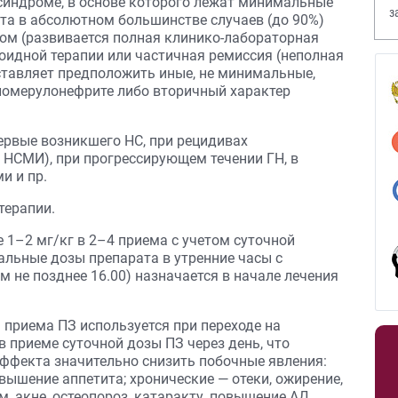
синдроме, в основе которого лежат минимальные
з
нта в абсолютном большинстве случаев (до 90%)
В
ом (развивается полная клинико-лабораторная
оидной терапии или частичная ремиссия (неполная
ставляет предположить иные, не минимальные,
ломерулонефрите либо вторичный характер
ервые возникшего НС, при рецидивах
 НСМИ), при прогрессирующем течении ГН, в
и и пр.
терапии.
 1–2 мг/кг в 2–4 приема с учетом суточной
льные дозы препарата в утренние часы с
 не позднее 16.00) назначается в начале лечения
приема ПЗ используется при переходе на
приеме суточной дозы ПЗ через день, что
эффекта значительно снизить побочные явления:
вышение аппетита; хронические — отеки, ожирение,
, aкне, остеопороз, катаракту, повышение АД,