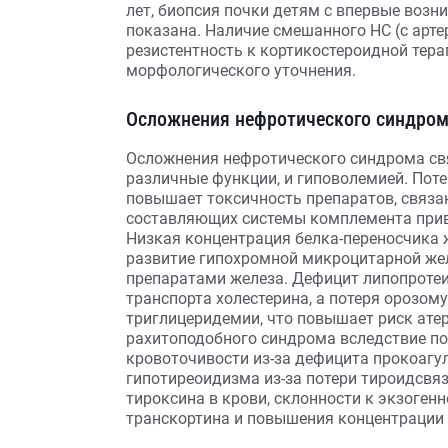
лет, биопсия почки детям с впервые возн
показана. Наличие смешанного НС (с арте
резистентность к кортикостероидной тер
морфологического уточнения.
Осложнения нефротического синдро
Осложнения нефротического синдрома свя
различные функции, и гиповолемией. Пот
повышает токсичность препаратов, связа
составляющих системы комплемента прив
Низкая концентрация белка-переносчика 
развитие гипохромной микроцитарной жел
препаратами железа. Дефицит липопроте
транспорта холестерина, а потеря орозом
триглицеридемии, что повышает риск ате
рахитоподобного синдрома вследствие п
кровоточивости из-за дефицита прокоагуля
гипотиреоидизма из-за потери тироидсв
тироксина в крови, склонности к экзоген
транскортина и повышения концентрации 