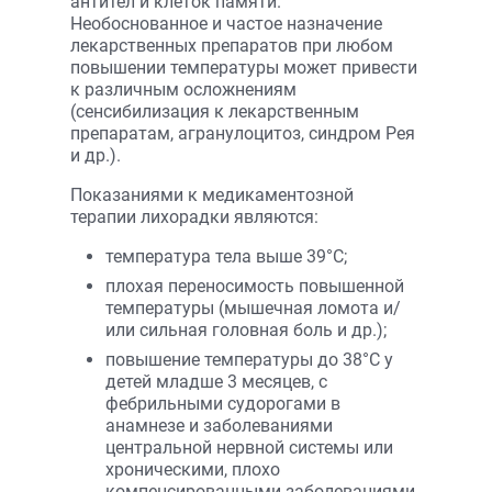
антител и клеток памяти.
Необоснованное и частое назначение
лекарственных препаратов при любом
повышении температуры может привести
к различным осложнениям
(сенсибилизация к лекарственным
препаратам, агранулоцитоз, синдром Рея
и др.).
Показаниями к медикаментозной
терапии лихорадки являются:
температура тела выше 39°С;
плохая переносимость повышенной
температуры (мышечная ломота и/
или сильная головная боль и др.);
повышение температуры до 38°С у
детей младше 3 месяцев, с
фебрильными судорогами в
анамнезе и заболеваниями
центральной нервной системы или
хроническими, плохо
компенсированными заболеваниями