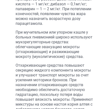
кислота — 1 мг/кг; дибазол — 0,1мг/кг;
папаверин — 1 — 2 мг/кг. При потеплении
конечностей, появлении чувства жара
можно назначить возрастную дозу
парацетамола.
При мучительном или упорном кашле у
больных пневмонией широко используют
мукорегуляторные средства:
облегчающие эвакуацию мокроты
(отхаркивающие) и разжижающие
мокроту (муколитические) средства.
Отхаркивающие средства повышают
секрецию жидкого компонента мокроты
и улучшают транспорт мокроты за счет
усиления моторики бронхов. При
назначении отхаркивающих средств
необходимо обеспечить достаточную
гидратацию, поскольку потеря воды
повышает вязкость мокроты. Применяют
микстуры на основе настоя корня алтея с