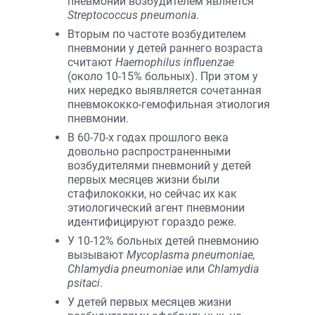
пневмоний возбудителем является
Streptococcus pneumonia
.
Вторым по частоте возбудителем
пневмонии у детей раннего возраста
считают
Haemophilus influenzae
(около 10-15% больных). При этом у
них нередко выявляется сочетанная
пневмококко-гемофильная этиология
пневмонии.
В 60-70-х годах прошлого века
довольно распространенными
возбудителями пневмоний у детей
первых месяцев жизни были
стафилококки, но сейчас их как
этиологический агент пневмонии
идентифицируют гораздо реже.
У 10-12% больных детей пневмонию
вызывают
Mycoplasma pneumoniae,
Chlamydia pneumoniae
или
Chlamydia
psitaci
.
У детей первых месяцев жизни