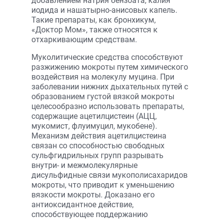
добавлением натрия бензоата, калия
иодида и нашатырно-анисовых капель.
Такие препараты, как бронхикум,
«Доктор Мом», также относятся к
отхаркивающим средствам.
Муколитические средства способствуют
разжижению мокроты путем химического
воздействия на молекулу муцина. При
заболевании нижних дыхательных путей с
образованием густой вязкой мокроты
целесообразно использовать препараты,
содержащие ацетилцистеин (АЦЦ,
мукомист, флуимуцил, мукобене).
Механизм действия ацетилцистеина
связан со способностью свободных
сульфгидрильных групп разрывать
внутри- и межмолекулярные
дисульфидные связи мукополисахаридов
мокроты, что приводит к уменьшению
вязкости мокроты. Доказано его
антиоксидантное действие,
способствующее поддержанию