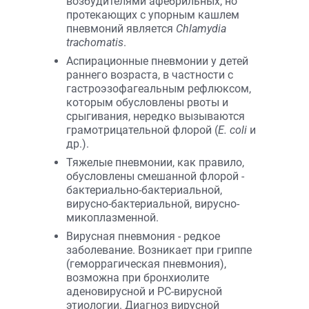
возбудителями афебрильных, но
протекающих с упорным кашлем
пневмоний является
Chlamydia
trachomatis
.
Аспирационные пневмонии у детей
раннего возраста, в частности с
гастроэзофагеальным рефлюксом,
которым обусловлены рвоты и
срыгивания, нередко вызываются
грамотрицательной флорой (
E. coli
и
др.).
Тяжелые пневмонии, как правило,
обусловлены смешанной флорой -
бактериально-бактериальной,
вирусно-бактериальной, вирусно-
микоплазменной.
Вирусная пневмония - редкое
заболевание. Возникает при гриппе
(геморрагическая пневмония),
возможна при бронхиолите
аденовирусной и РС-вирусной
этиологии. Диагноз вирусной