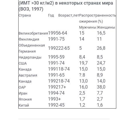
(ИМТ >30 кг/м2) в некоторых странах мира
(ВОЗ, 1997)
Страна
Год
Возраст,лет
Распространенность
ожирения (%)
Мужчины
Женщины
1995
6-64
15
16,5
Великобритания
1991
-75
14
11
Финляндия
Объединенная
1992
22-65
5
26,8
Германия
1995
-59
8,4
8,5
Нидерланды
1991
-74
19,7
24,7
США
1991
18-74
15,0
15,0
Канада
1991
-65
?.8
8,9
Австралия
1992
18-74
13,0
14,0
Канада
1992
17+
16,0
38,0
ОАР
1994
-74
2,5
7,7
Иран
1993
+
1,7
2,7
Япония
1992
-45
1,2
1,6
Китай