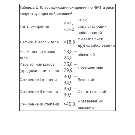
Таблица 2. Классификация ожирения по ИМТ и риск
сопутствующих заболеваний
Риск
ИМТ,
Типы ожирения
сопутствующих
кг/м2
заболеваний
Имеется риск
<18,5
Дефицит массы тела
других заболеваний
18,5 —
Нормальная масса
обычный
24,5
тела
25,0 —
Избыточная масса
Повышенный
29,9
(предожирение) тела
30,0 —
Ожирение I степени
Высокий
34,9
35,0 —
Ожирение II степени
Очень высокий
39,9
Чрезвычайно
>40,0
Ожирение III степени
высокий