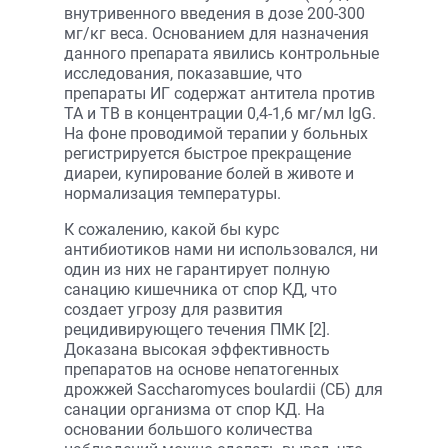
внутривенного введения в дозе 200-300
мг/кг веса. Основанием для назначения
данного препарата явились контрольные
исследования, показавшие, что
препараты ИГ содержат антитела против
ТА и ТВ в концентрации 0,4-1,6 мг/мл IgG.
На фоне проводимой терапии у больных
регистрируется быстрое прекращение
диареи, купирование болей в животе и
нормализация температуры.
К сожалению, какой бы курс
антибиотиков нами ни использовался, ни
один из них не гарантирует полную
санацию кишечника от спор КД, что
создает угрозу для развития
рецидивирующего течения ПМК [2].
Доказана высокая эффективность
препаратов на основе непатогенных
дрожжей Saccharomyces boulardii (СБ) для
санации организма от спор КД. На
основании большого количества