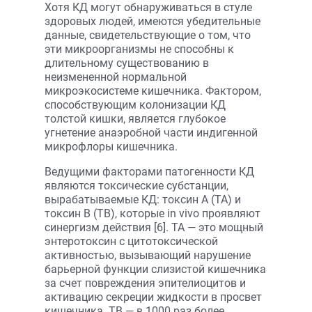
Хотя КД могут обнаруживаться в стуле
здоровых людей, имеются убедительные
данные, свидетельствующие о том, что
эти микроорганизмы не способны к
длительному существованию в
неизмененной нормальной
микроэкосистеме кишечника. Фактором,
способствующим колонизации КД
толстой кишки, является глубокое
угнетение анаэробной части индигенной
микрофлоры кишечника.
Ведущими факторами патогенности КД
являются токсические субстанции,
вырабатываемые КД: токсин А (ТА) и
токсин В (ТВ), которые in vivo проявляют
синергизм действия [6]. ТА — это мощный
энтеротоксин с цитотоксической
активностью, вызывающий нарушение
барьерной функции слизистой кишечника
за счет повреждения эпителиоцитов и
активацию секреции жидкости в просвет
кишечника. ТВ — в 1000 раз более