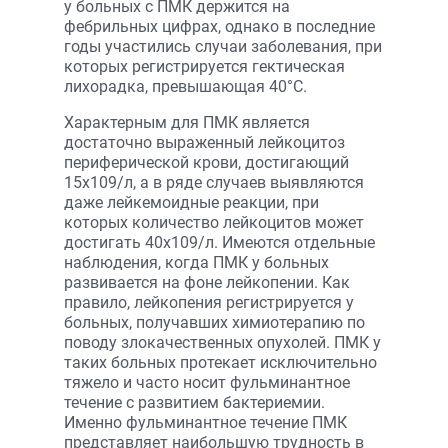
у больных с ПМК держится на
фебрильных цифрах, однако в последние
годы участились случаи заболевания, при
которых регистрируется гектическая
лихорадка, превышающая 40°С.
Характерным для ПМК является
достаточно выраженный лейкоцитоз
периферической крови, достигающий
15х109/л, а в ряде случаев выявляются
даже лейкемоидные реакции, при
которых количество лейкоцитов может
достигать 40х109/л. Имеются отдельные
наблюдения, когда ПМК у больных
развивается на фоне лейкопении. Как
правило, лейкопения регистрируется у
больных, получавших химиотерапию по
поводу злокачественных опухолей. ПМК у
таких больных протекает исключительно
тяжело и часто носит фульминантное
течение с развитием бактериемии.
Именно фульминантное течение ПМК
представляет наибольшую трудность в