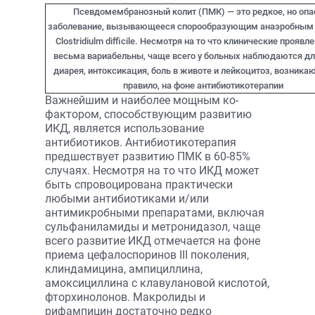
Псевдомембранозный колит (ПМК) — это редкое, но опа
заболевание, вызывающееся спорообразующим анаэробным
Clostridiulm difficile. Несмотря на то что клинические прояв
весьма вариабельны, чаще всего у больных наблюдаются д
диарея, интоксикация, боль в животе и лейкоцитоз, возника
правило, на фоне антибиотикотерапии
Важнейшим и наиболее мощным ко-
фактором, способствующим развитию
ИКД, является использование
антибиотиков. Антибиотикотерапия
предшествует развитию ПМК в 60-85%
случаях. Несмотря на то что ИКД может
быть спровоцирована практически
любыми антибиотиками и/или
антимикробными препаратами, включая
сульфаниламиды и метронидазол, чаще
всего развитие ИКД отмечается на фоне
приема цефалоспоринов III поколения,
клиндамицина, ампициллина,
амоксициллина с клавулановой кислотой,
фторхинолонов. Макролиды и
рифампицин достаточно редко