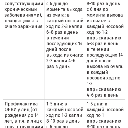
сопутствующими
с 6 дня до
8-10 раз в день
хроническими
момента выхода
с 6 дня до
заболеваниями),
из очага: в
момента выхода
находящихся в
каждый носовой
из очага: в
очаге заражения
ход по 2-3 капли
каждый носовой
6-8 раз в день
ход по 1-2
в течении
впрыскиванию
последующих 14
6-8 раз в день
дней после
в течении
выхода из очага:
последующих 14
2-3 капли 4-6
дней после
раз в день
выхода из очага:
в каждый
носовой ход по
1-2
впрыскиванию
4-6 раз в день
Профилактика
1-5 дни: в
1-5 дни: в
ОРВИ у лиц (от
каждый носовой
каждый носовой
рождения до 14
ход по 1-2 капли
ход по 1
лет, в т.ч. и лиц с
8-10 раз в день
впрыскиванию
сопутствующими
с 6 дня до
8-10 раз в день