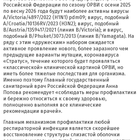
Российской Федерации по сезону ОРВИ с осени 2025
по весну 2026 года будут наиболее активны вирусы
A/Victoria/4897/2022 (H1N1) pdm09; вирус, подобный
A/Croatia/10136RV/2023 (H3N2); вирус, подобный
B/Austria/1359417/2021 (линия B/Victoria); и вирус,
подобный B/Phuket/3073/2013 (линия B/Yamagata). На
ряду с этим «дружеским» набором ожидается
активное проявление нового, более заразного чем
предыдущие варианты мутации, коронавируса
«Стратус», течение которого будет проявляться
«классической» клинической картиной ОРВИ, но
иметь более тяжелые последствия для организма.
Именно поэтому Главный государственный
санитарный врач Российской Федерации Анна
Попова рекомендует «соблюдать меры профилактики
и бережно относиться к своему здоровью,
полноценно выполняя все клинические
рекомендации врачей».
Главным механизмом профилактики любой
респираторной инфекции является скорейшее
восстановление структуры слизистой оболочки