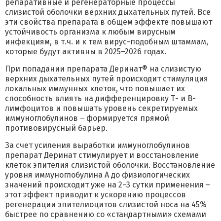
репаративные и регенераторные процессы
слизистой оболочки верхних дыхательных путей. Все
эти свойства препарата в общем эффекте повышают
устойчивость организма к любым вирусным
инфекциям, в т.ч. и к тем вирус-подобным штаммам,
которые будут активны в 2025–2026 годах.
При попадании препарата Деринат® на слизистую
верхних дыхательных путей происходит стимуляция
локальных иммунных клеток, что повышает их
способность влиять на дифференцировку Т- и В-
лимфоцитов и повышать уровень секретируемых
иммуноглобулинов – формируется прямой
противовирусный барьер.
За счет усиления выработки иммуноглобулинов
препарат Деринат стимулирует и восстановление
клеток эпителия слизистой оболочки. Восстановление
уровня иммуноглобулина А до физиологических
значений происходит уже на 2–3 сутки применения –
этот эффект приводит к ускорению процессов
регенерации эпителиоцитов слизистой носа на 45%
быстрее по сравнению со «стандартными» схемами