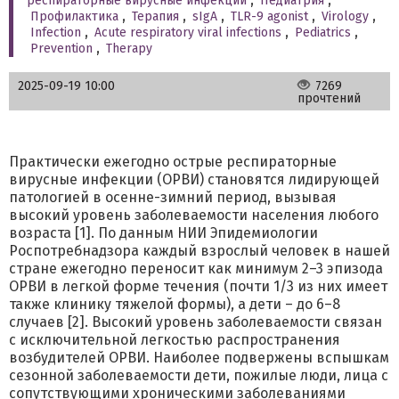
респираторные вирусные инфекции
,
Педиатрия
,
Профилактика
,
Терапия
,
sIgA
,
TLR-9 agonist
,
Virology
,
Infection
,
Acute respiratory viral infections
,
Pediatrics
,
Prevention
,
Therapy
2025-09-19 10:00
7269
прочтений
Практически ежегодно острые респираторные
вирусные инфекции (ОРВИ) становятся лидирующей
патологией в осенне-зимний период, вызывая
высокий уровень заболеваемости населения любого
возраста [1]. По данным НИИ Эпидемиологии
Роспотребнадзора каждый взрослый человек в нашей
стране ежегодно переносит как минимум 2–3 эпизода
ОРВИ в легкой форме течения (почти 1/3 из них имеет
также клинику тяжелой формы), а дети – до 6–8
случаев [2]. Высокий уровень заболеваемости связан
с исключительной легкостью распространения
возбудителей ОРВИ. Наиболее подвержены вспышкам
сезонной заболеваемости дети, пожилые люди, лица с
сопутствующими хроническими заболеваниями