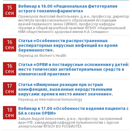
Вебинар в 16.00 «Рациональная фитотерапия
15
острого тонзиллофарингита»
сен
Стремоухов Анатолий Анатольевич, д.м.н., профессор, директор
института профессионального образования Ассоциации
врачей первичного звена СИРАНО, профессор кафедры
терапии и общей врачебной практики ФГБНУ «Национальный
НИИ общественного здоровья имени Н.А. Семашко»
Статья «Особенности распространенных
16
респираторных вирусных инфекций во время
сен
беременности».
Перевод из Women's Health
Статья «ОРВИ и поствирусные осложнения у детей:
16
место топических антибактериальных средств в
сен
клинической практике»
Статья «Иммунные реакции при острых
17
коинфекциях, вызванных неродственными
сен
вирусами: время и место имеют значение».
Перевод из International Immunology
Вебинар в 17.00 «Особенности ведения пациента с
18
БА в сезон ОРВИ»
сен
Зайцев Андрей Алексеевич, д.м.н., профессор, заслуженный
врач РФ, заведующий кафедрой пульмонологии с курсом
аллергологии ФГБОУ ВО РОСБИОТЕХ