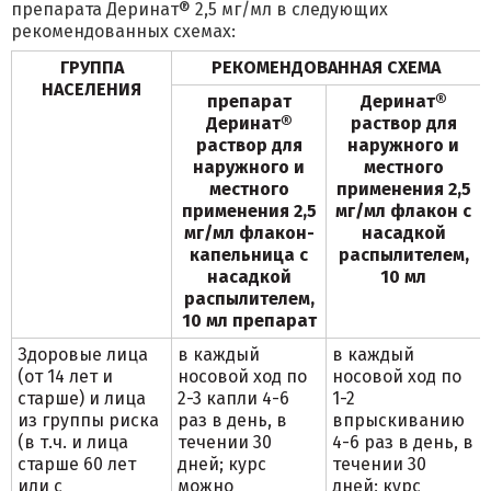
препарата Деринат® 2,5 мг/мл в следующих
рекомендованных схемах:
ГРУППА
РЕКОМЕНДОВАННАЯ СХЕМА
НАСЕЛЕНИЯ
препарат
Деринат®
Деринат®
раствор для
раствор для
наружного и
наружного и
местного
местного
применения 2,5
применения 2,5
мг/мл флакон с
мг/мл флакон-
насадкой
капельница с
распылителем,
насадкой
10 мл
распылителем,
10 мл препарат
Здоровые лица
в каждый
в каждый
(от 14 лет и
носовой ход по
носовой ход по
старше) и лица
2-3 капли 4-6
1-2
из группы риска
раз в день, в
впрыскиванию
(в т.ч. и лица
течении 30
4-6 раз в день, в
старше 60 лет
дней; курс
течении 30
или с
можно
дней; курс