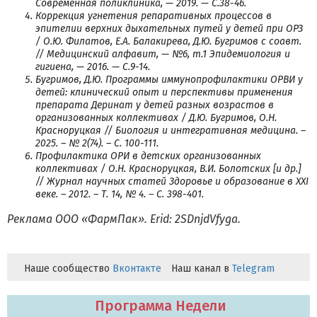
Современная поликлиника, — 2019. — С.38-46.
Коррекция угнетения репаративных процессов в
эпителии верхних дыхательных путей у детей при ОРЗ
/ О.Ю. Филатов, Е.А. Балакирева, Д.Ю. Бугримов с соавт.
// Медицинский алфавит, — №6, т.1 Эпидемиология и
гигиена, — 2016. — С.9-14.
Бугримов, Д.Ю. Программы иммунопрофилактики ОРВИ у
детей: клинический опыт и перспективы применения
препарата Деринат у детей разных возрастов в
организованных коллективах / Д.Ю. Бугримов, О.Н.
Красноруцкая // Биология и интегративная медицина. –
2025. – № 2(74). – С. 100-111.
Профилактика ОРИ в детских организованных
коллективах / О.Н. Красноруцкая, В.И. Болотских [и др.]
// Журнал научных статей Здоровье и образование в XXI
веке. – 2012. – Т. 14, № 4. – С. 398-401.
Реклама ООО «ФармПак». Erid: 2SDnjdVfyga.
Наше сообщество
Вконтакте
Наш канал в
Telegram
Программа Недели