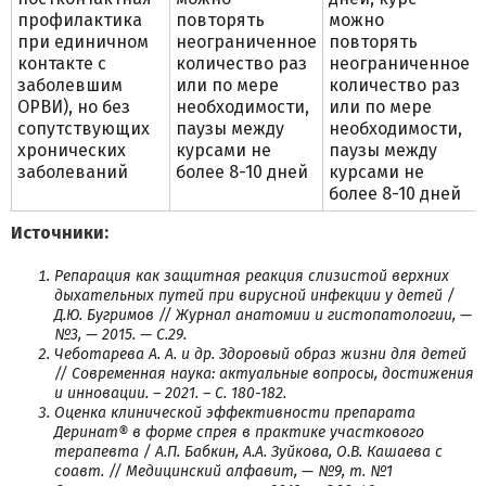
профилактика
повторять
можно
при единичном
неограниченное
повторять
контакте с
количество раз
неограниченное
заболевшим
или по мере
количество раз
ОРВИ), но без
необходимости,
или по мере
сопутствующих
паузы между
необходимости,
хронических
курсами не
паузы между
заболеваний
более 8-10 дней
курсами не
более 8-10 дней
Источники:
Репарация как защитная реакция слизистой верхних
дыхательных путей при вирусной инфекции у детей /
Д.Ю. Бугримов // Журнал анатомии и гистопатологии, —
№3, — 2015. — С.29.
Чеботарева А. А. и др. Здоровый образ жизни для детей
// Современная наука: актуальные вопросы, достижения
и инновации. – 2021. – С. 180-182.
Оценка клинической эффективности препарата
Деринат® в форме спрея в практике участкового
терапевта / А.П. Бабкин, А.А. Зуйкова, О.В. Кашаева с
соавт. // Медицинский алфавит, — №9, т. №1