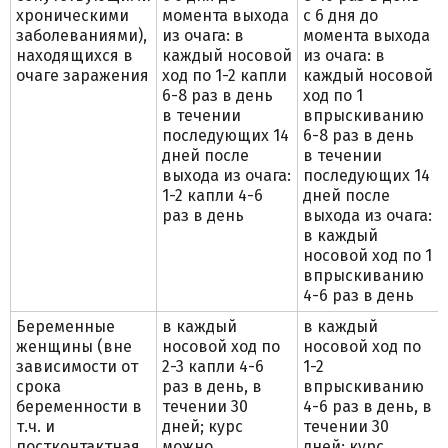
хроническими
момента выхода
с 6 дня до
заболеваниями),
из очага: в
момента выхода
находящихся в
каждый носовой
из очага: в
очаге заражения
ход по 1-2 капли
каждый носовой
6-8 раз в день
ход по 1
в течении
впрыскиванию
последующих 14
6-8 раз в день
дней после
в течении
выхода из очага:
последующих 14
1-2 капли 4-6
дней после
раз в день
выхода из очага:
в каждый
носовой ход по 1
впрыскиванию
4-6 раз в день
Беременные
в каждый
в каждый
женщины (вне
носовой ход по
носовой ход по
зависимости от
2-3 капли 4-6
1-2
срока
раз в день, в
впрыскиванию
беременности в
течении 30
4-6 раз в день, в
т.ч. и
дней; курс
течении 30
постконтактная
можно
дней; курс