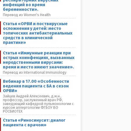
респираторных вирусных
инфекций во время
беременности».
Перевод из Women's Health
Статья «ОРВИ и поствирусные
осложнения у детей: место
топических антибактериальных
средств в клинической
практике»
Статья «Иммунные реакции при
острых коинфекциях, вызванных
неродственными вирусами:
время и место имеют значение».
Перевод из International Immunology
Вебинар в 17.00 «Особенности
ведения пациента с БА в сезон
ОРВИ»
Зайцев Андрей Алексеевич, д.м.н.,
профессор, заслуженный врач РФ,
заведующий кафедрой пульмонологии с
курсом аллергологии ФГБОУ ВО
РОСБИОТЕХ
Статья «Риносинусит: диалог
пациента с врачом»