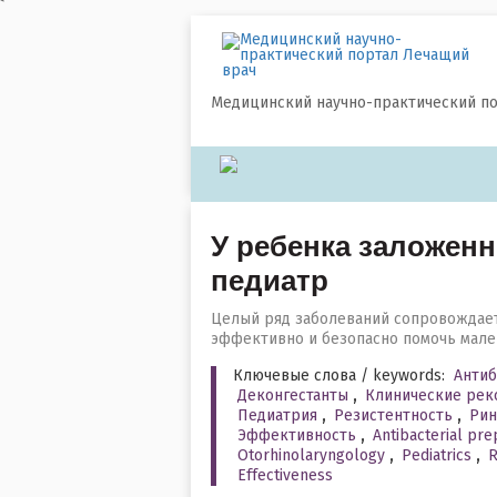
`
Медицинский научно-практический п
У ребенка заложенн
педиатр
Целый ряд заболеваний сопровождает
эффективно и безопасно помочь мале
Ключевые слова / keywords:
Анти
Деконгестанты
,
Клинические рек
Педиатрия
,
Резистентность
,
Рин
Эффективность
,
Antibacterial pre
Otorhinolaryngology
,
Pediatrics
,
R
Effectiveness