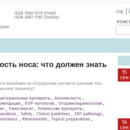
Eng
ISSN 1560-5175 (Print)
ISSN 2687-1181 (Online)
поис
ортал
ость носа: что должен знать
15
сен
ся жалобами на затруднение носового дыхания. Как
нькому пациенту?
бактериальные препараты
,
Безопасность
,
омендации
,
ЛОР-патология
,
Оториноларингология
,
ит
,
Риносинусит
,
Топические препараты
,
parations
,
Safety
,
Clinical guidelines
,
ENT pathology
,
esistance
,
Rhinosinusitis
,
Topical preparations
,
16
сен