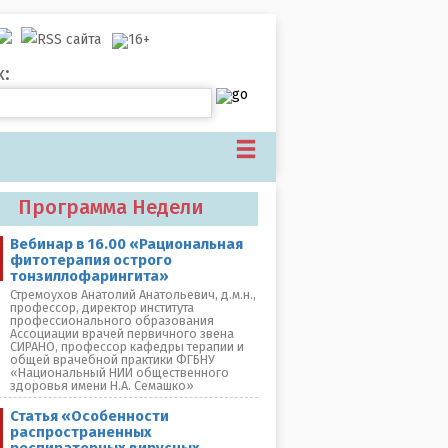
к:
Программа Недели
Вебинар в 16.00 «Рациональная
фитотерапия острого
тонзиллофарингита»
Стремоухов Анатолий Анатольевич, д.м.н.,
профессор, директор института
профессионального образования
Ассоциации врачей первичного звена
СИРАНО, профессор кафедры терапии и
общей врачебной практики ФГБНУ
«Национальный НИИ общественного
здоровья имени Н.А. Семашко»
Статья «Особенности
распространенных